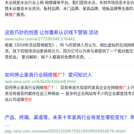
木业网是木业行业上网 网络媒体平台。我们提供木业、木材市场信息木业
情木业展会木业资讯、板材品牌、木门品牌、家具品牌、地板品牌等全面的
体
推广
服务。
这些巧妙的创意 让你重新认识线下营销 活动
www.sohu.com/a/277290349 576442
根据《2018年活动营销报告》，95 %的营销人员认为，相比虚拟的在线网
流，线下的现场活动更具吸引力，因为它可以为参与者提供了一个面对面交
贵机会。 要点解析：每个人都喜欢免费的东西，…
如何停止家具行业网络
推广
？ 爱问知识人
iask.sina.com.cn/b/6izDrdJdzmB.html
如何停止家具行业网络
推广
？： 目前来说大局部的家具企业在网络
推广
上
资没有报答的都存在这三种缘由:一.复杂的企业网站有不少的企业都是找专
站公司或做
竞价
产品、终端、渠道等，未来十年家具行业将发生哪些变化？ 
…
jiaju.sina.com.cn/news/20201103/6729216509924933679.shtml