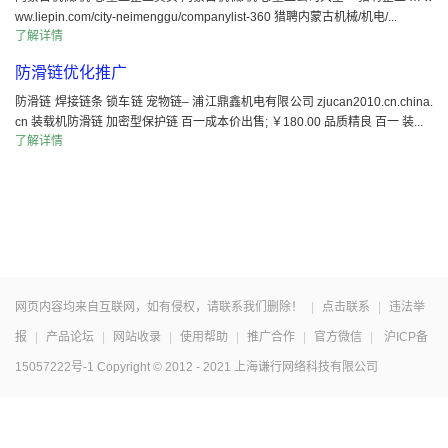
ww.liepin.com/city-neimenggu/companylist-360 猎聘内蒙古机械/机电/...
了解详情
防滑链优化推广
防滑链 焊接链条 锁车链 宠物链– 浦江鼎鑫机电有限公司 zjucan2010.cn.china.
cn 装载机防滑链 加密型保护链 百一成本价出售; ￥180.00 品质精良 百一 装...
了解详情
网页内容均来自互联网，如有侵权，请联系我们删除！
|
点击联系
|
违法举
报
|
产品论坛
|
网站收录
|
使用帮助
|
推广合作
|
官方微信
|
沪ICP备
15057222号-1
Copyright © 2012 - 2021 上海谦行网络科技有限公司