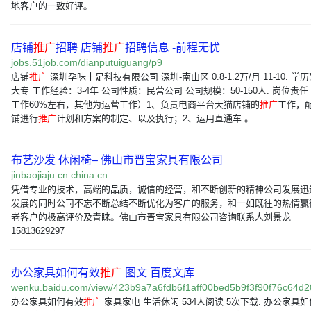
地客户的一致好评。
店铺
推广
招聘 店铺
推广
招聘信息 -前程无忧
jobs.51job.com/dianputuiguang/p9
店铺
推广
深圳孕味十足科技有限公司 深圳-南山区 0.8-1.2万/月 11-10. 学
大专 工作经验：3-4年 公司性质：民营公司 公司规模：50-150人. 岗位责任
工作60%左右，其他为运营工作）1、负责电商平台天猫店铺的
推广
工作，
铺进行
推广
计划和方案的制定、以及执行；2、运用直通车 。
布艺沙发 休闲椅– 佛山市晋宝家具有限公司
jinbaojiaju.cn.china.cn
凭借专业的技术，高端的品质，诚信的经营，和不断创新的精神公司发展迅
发展的同时公司不忘不断总结不断优化为客户的服务，和一如既往的热情赢
老客户的极高评价及青睐。佛山市晋宝家具有限公司咨询联系人刘景龙
15813629297
办公家具如何有效
推广
图文 百度文库
wenku.baidu.com/view/423b9a7a6fdb6f1aff00bed5b9f3f90f76c64d2
办公家具如何有效
推广
家具家电 生活休闲 534人阅读 5次下载. 办公家具