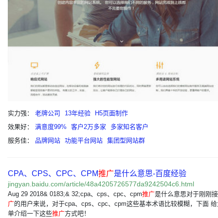
实力强：
老牌公司
13年经验
H5页面制作
效果好：
满意度99%
客户2万多家
多家知名客户
服务佳：
品牌网站
功能平台网站
集团型网站群
CPA、CPS、CPC、CPM
推广
是什么意思-百度经验
jingyan.baidu.com/article/48a4205726577da9242504c6.html
Aug 29 2018& 0183;& 32;cpa、cps、cpc、cpm
推广
是什么意思对于刚刚接
广
的用户来说，对于cpa、cps、cpc、cpm这些基本术语比较模糊，下面 
单介绍一下这些
推广
方式吧！