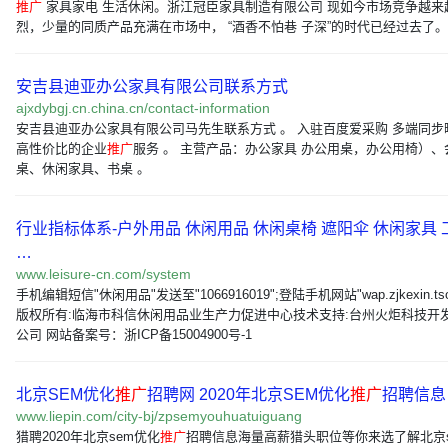
推广
家具家电 生活休闲。浙江冠臣家具制造有限公司 现如今市场竞争越来
烈，少量的同质产品充满在市场中， “酒香不怕巷 子深”的时代已经过去了。
安吉县迪亚办公家具有限公司联系方式
ajxdybgj.cn.china.cn/contact-information
安吉县迪亚办公家具有限公司马先生联系方式 。 入驻百度爱采购 多端同步
高性价比的企业
推广
服务 。 主营产品：办公家具 办公用桌，办公用椅）、
桌、休闲家具、书桌 。
行业指标体系-户外用品 休闲用品 休闲桌椅 遮阳伞 休闲家具 
…
www.leisure-cn.com/system
手机编辑短信"休闲用品"发送至"1066916019";登陆手机网站"wap.zjkexin.tso
版权所有:临海市科信休闲用品业生产力促进中心技术支持:台州火炬科技开
公司 网站备案号：浙ICP备15004900号-1
北京SEM优化
推广
招聘网 2020年北京SEM优化
推广
招聘信息 
www.liepin.com/city-bj/zpsemyouhuatuiguang
猎聘2020年北京sem优化
推广
招聘信息海量高薪猎头职位等你来选了解北京s