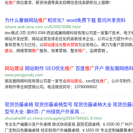
化
推广
岗位要求、薪资待遇等真实招聘信息找高薪职位上猎聘！
为什么要做网站
推广
和优化？word免费下载 爱问共享资料
ishare.iask.sina.com.cn/f/24923086.html
doc格式-3页-文件0.03M-西安威廉网络科技有限公司是一家集IT技术、电
网站开发经营、网站运营及排名优化的高新技术企业。公司以全力提升中小
象和竞争力为已任，以
网站建设
与
整合营销
为业务核心，竭力为客户提供精
建设
、网络营销
推广
服务、效果营销、整合
推广
、品牌营销 。
网站建设
网站制作 SEO优化
推广
百度
推广
开户 朋友圈网络
www.pengyoukj.com
朋友圈网络科技有限公司是一家专业
网站建设
、seo优化
推广
、公众号制作
序制作等全网营销公司。电话微信同号：13790080602
现货仿藤桌椅 现货仿藤桌椅型号 现货仿藤桌椅大全 现货仿藤
型号大全 -第8页- 广州绿岚户外家具 …
shunahe88.cn.china.cn/supply/g3934766661 8.html
专业生产编藤沙发户外桌椅 欧式休闲家具 庭院花园桌椅; ￥1500.00 广州
厂定制白色藤编桌椅 结实耐用户外编藤桌椅; ￥1650.00 专业定制编藤餐桌