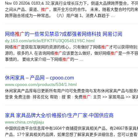
Nov 03 2020& 0183;& 32;家具行业增长压力下，倒逼大品牌跨界整合，不
之间从产品、渠道、
推广
，展开全方位的合作。 未来，随着大整合时代的
跨界融合将成为一种常态。 （六）用户端 1、消费人群趋于 …
网络
推广
的一些常见禁忌?成都强者网络科技 网易订阅
dy.163.com/article/EFKTFU3Q05451Y6C.html
网络
推广
是获取互联网的资源的核心，只有做好了网络
推广
才可以获得特别
源的，很多的人 在咨询网络
推广
应该要怎么做好，做好网络
推广
是一件不
事情的， 要给大家介绍一下网络
推广
的一 …
休闲家具 – 产品网 – cpooo.com
www.cpooo.com/products/534/1.html
休闲家具产品库每日更新所有用户均可免费查询与发布休闲家具产品与服务
登录 免费注册: 排名优化 帮助 : 搜 索 : 免费
推广
: 主页 >> 家居用品 >> 家
家具 家具品牌大全/价格报价/生产厂家-中国供应商
www.china.cn/qtjiaju
中国供应商平台信息库中有1604个商铺提供家具相关产品，有24667条家具
产品，17个家具相关的品牌，如果您想了解家具更多详细信息，您可以查看