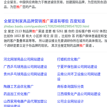
企业留言，中国供应商致力于推进诚信贸易，创建国际品牌，为您找到合适
品，为您
推广
您的产品。
全屋定制家具品牌营销
推广
渠道有哪些 百度知道
zhidao.baidu.com/question/1708204688298547820.html
全 屋定 2113 制品牌
推广
渠道 是要 根 5261 据 你的 目标客户群 4102 体
比如你 1653 那 有大 小区即 将交 房 回 ，比如你 答 的客户群体普遍是和
驰的客户重叠率高等等。 所以建议楼主先要调研你所在城市的具体情况。
个调研是要立足于你品牌的现状。 其次全屋定制的品牌
推广
渠道 。
河北网球用品公司网站建设
打蜡机优化推广
广西乒乓球用品公司网站建设
宁夏环保包装公司网站建设
贵州乒乓球用品公司网站建设
云南公共环卫设施公司网站建
设
陶器工艺品优化推广
商标查询国际分类
药品加工优化推广
江西煤焦化产品公司网站建设
山西家用电器产品代理加盟公
公司企业网站设计
司网站建设