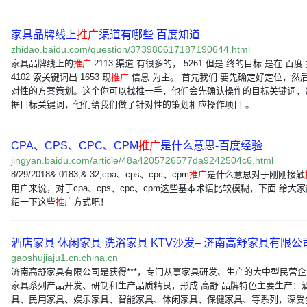
家具品牌线上
推广
渠道有哪些 百度知道
zhidao.baidu.com/question/373980617187190644.html
家具品牌线上的
推广
2113 渠道 有很多的， 5261 但是 终的目标 是在 百度
4102 索关键词出 1653 现
推广
信息 为主。 首先我们 要先确定好定位，然
对性的方案策划。这个你可以找推一手，他们会先确认操作的目标关键词，
据目标关键词，他们给我们做了针对性的策划相应操作项目 。
CPA、CPS、CPC、CPM
推广
是什么意思-百度经验
jingyan.baidu.com/article/48a4205726577da9242504c6.html
8/29/2018& 0183;& 32;cpa、cps、cpc、cpm
推广
是什么意思对于刚刚接触
用户来说，对于cpa、cps、cpc、cpm这些基本术语比较模糊，下面 给大
绍一下这些
推广
方式吧！
酒店家具 休闲家具 洗浴家具 KTV沙发– 济南高舒家具有限公
gaoshujiaju1.cn.china.cn
济南高舒家具有限公司是获得***，专门从事家具研发、生产的大中型民营
家具系列产品开发、研制和生产品质精良，形成 高舒 品牌特色主要生产：
具、民用家具、娱乐家具、智能家具、休闲家具、保健家具、等系列，深受