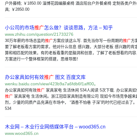
户外藤椅; ￥1850.00 淄博花园编藤桌椅 酒店阳台户外餐桌椅 定制各类户
具; ￥2850.00
小公司的市场
推广
怎么做？谈谈思路，方法 – 知乎
www.zhihu.com/question/21733276
30万年薪的市场总监的
推广
方案应该这么写. 首先当你写一份周期的
推广
方
要了解老板看方案的需求，他对什么信息 感兴趣，大部分老板 感兴趣的肯
算和相匹配的效果，有的老板看重的是脑洞和创意，了解了老板想看的内容
方案进行一个整体框架的搭建，思维导图！
办公家具如何有效
推广
图文 百度文库
wenku.baidu.com/view/423b9a7a6fdb6f1aff00。
办公家具如何有效
推广
家具家电 生活休闲 534人阅读 5次下载. 办公家具
推广
家具家电 生活休闲。浙江冠臣家具制造有限公司 现如今市场竞争越来
烈，少量的同质产品充满在市场中， “酒香不怕巷 子深”的时代已经过去了。Re
534
木业网 – 木业行业网络媒体平台 – wood365.cn
www.wood365.cn