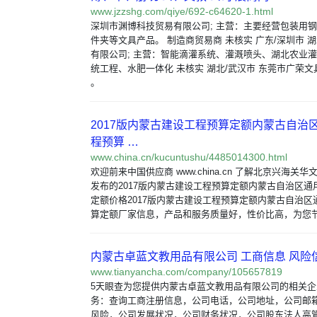
www.jzzshg.com/qiye/692-c64620-1.html
深圳市渊博科技贸易有限公司; 主营：主要经营包装用
件夹等文具产品。 制造商贸易商 未核实 广东/深圳市 
有限公司; 主营：智能滴灌系统、灌溉喷头、湖北农业
统工程、水肥一体化 未核实 湖北/武汉市 东莞市广荣文
。
2017版内蒙古建设工程预算定额内蒙古自治
程预算 …
www.china.cn/kucuntushu/4485014300.html
欢迎前来中国供应商 www.china.cn 了解北京兴海关
发布的2017版内蒙古建设工程预算定额内蒙古自治区通
定额价格2017版内蒙古建设工程预算定额内蒙古自治区
算定额厂家信息，产品和服务质量好，性价比高，为您
内蒙古卓蓝文教用品有限公司 工商信息 风险信
www.tianyancha.com/company/105657819
5天眼查为您提供内蒙古卓蓝文教用品有限公司的相关
务：查询工商注册信息，公司电话，公司地址，公司邮
风险，公司发展状况，公司财务状况，公司股东法人高