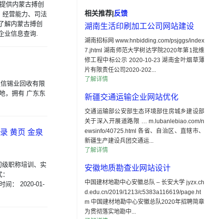
您提供内蒙古搏创
相关推荐
|
反馈
、经营能力、司法
了解内蒙古搏创
湖南生活印刷加工公司网站建设
企业信息查询.
湖南招标网 www.hnbidding.com/psjggs/index
7.jhtml 湖南师范大学树达学院2020年第1批维
修工程中标公示 2020-10-23 湖南金叶烟草薄
片有限责任公司2020-202...
了解详情
东莞盈信锡业回收有限
地，拥有 广东东
新疆交通运输企业网站优化
交通运输部公安部生态环境部住房城乡建设部
关于深入开展道路限 … m.lubanlebiao.com/n
ewsinfo/40725.html 各省、自治区、直辖市、
录 黄页 金泉
新疆生产建设兵团交通运...
了解详情
初级职称培训、实
安徽地质勘查业网站设计
式：
中国建材地勘中心安徽总队 – 长安大学 jyzx.ch
： 2020-01-
d.edu.cn/2019/1213/c5383a116619/page.ht
m 中国建材地勘中心安徽总队2020年招聘简章
为贯彻落实地勘中...