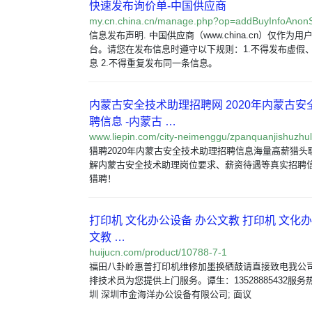
快速发布询价单-中国供应商
my.cn.china.cn/manage.php?op=addBuyInfoAno
信息发布声明. 中国供应商（www.china.cn）仅作为
台。请您在发布信息时遵守以下规则：1.不得发布虚假
息 2.不得重复发布同一条信息。
内蒙古安全技术助理招聘网 2020年内蒙古
聘信息 -内蒙古 …
www.liepin.com/city-neimenggu/zpanquanjishuzhul
猎聘2020年内蒙古安全技术助理招聘信息海量高薪猎头
解内蒙古安全技术助理岗位要求、薪资待遇等真实招聘
猎聘！
打印机 文化办公设备 办公文教 打印机 文化
文教 …
huijucn.com/product/10788-7-1
福田八卦岭惠普打印机维修加墨换硒鼓请直接致电我公
排技术员为您提供上门服务。谭生：13528885432服务热
圳 深圳市金海洋办公设备有限公司; 面议