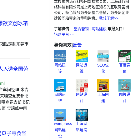
本搜索为谦行科技内部搜索页面，上海谦行网
络科技有限公司是上海地区知名的互联网营销
公司，特色服务为外贸整合营销，为外贸企业
建设网站带来流量和询盘。
我想了解>>
爆款文创冰箱
了解详情：
整合营销
|
网站建设
举报入口：
猎网平台>>
冰箱贴定制东莞市
猜你喜欢
|
反馈
网站建
网站运
SEO优
百度竞
1人入选全国劳
设
维
化
价
tml
产车间经理 米吉
网站运
网站设
上海网
图片设
芒来嘎查党支部书
维
计
建
计
丹嘎查党支部书记
师 柴瑞峰中国
wordpress
上海网
网站建
站建设
南瓜子零食坚
设