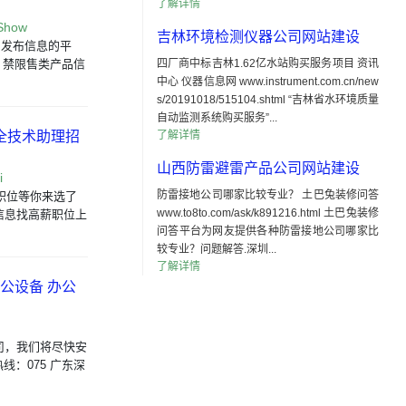
了解详情
nShow
吉林环境检测仪器公司网站建设
用户发布信息的平
、禁限售类产品信
四厂商中标吉林1.62亿水站购买服务项目 资讯
中心 仪器信息网 www.instrument.com.cn/new
s/20191018/515104.shtml “吉林省水环境质量
自动监测系统购买服务”...
安全技术助理招
了解详情
山西防雷避雷产品公司网站建设
i
防雷接地公司哪家比较专业？ 土巴兔装修问答
职位等你来选了
www.to8to.com/ask/k891216.html 土巴兔装修
信息找高薪职位上
问答平台为网友提供各种防雷接地公司哪家比
较专业？问题解答.深圳...
了解详情
办公设备 办公
司，我们将尽快安
线：075 广东深