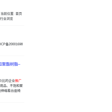
 当前位置: 首页
 按行业浏览
. 皖ICP备20001698
和聚酯树脂–
性价比的企业
推广
教用品、不饱和聚
动伸缩看台座椅