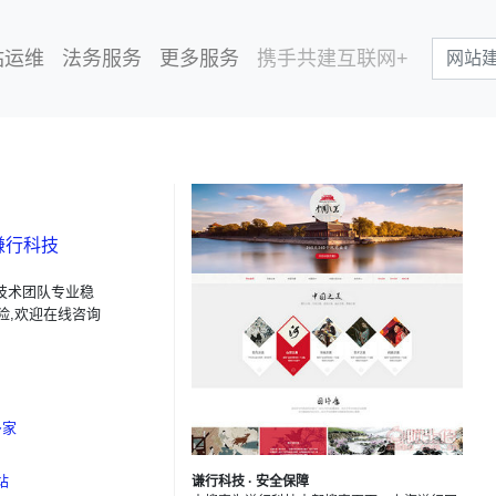
站运维
法务服务
更多服务
携手共建互联网+
谦行科技
技术团队专业稳
险,欢迎在线咨询
多家
站
谦行科技 · 安全保障