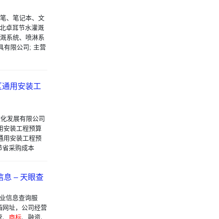
钢笔、笔记本、文
湖北卓耳节水灌溉
灌溉系统、喷淋系
具有限公司; 主营
区通用安装工
华文化发展有限公司
用安装工程预算
通用安装工程预
节省采购成本
息 – 天眼查
企业信息查询服
箱网址，公司经营
管、
商标
、融资、