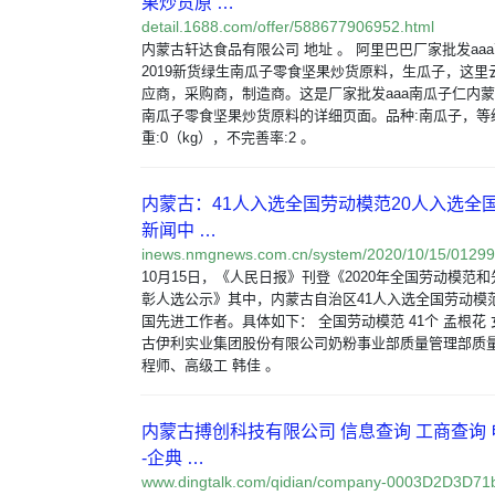
果炒货原 …
detail.1688.com/offer/588677906952.html
内蒙古轩达食品有限公司 地址 。 阿里巴巴厂家批发aa
2019新货绿生南瓜子零食坚果炒货原料，生瓜子，这里
应商，采购商，制造商。这是厂家批发aaa南瓜子仁内蒙古
南瓜子零食坚果炒货原料的详细页面。品种:南瓜子，等级
重:0（kg），不完善率:2 。
内蒙古：41人入选全国劳动模范20人入选全
新闻中 …
inews.nmgnews.com.cn/system/2020/10/15/01299
10月15日，《人民日报》刊登《2020年全国劳动模范
彰人选公示》其中，内蒙古自治区41人入选全国劳动模范
国先进工作者。具体如下： 全国劳动模范 41个 孟根花 
古伊利实业集团股份有限公司奶粉事业部质量管理部质
程师、高级工 韩佳 。
内蒙古搏创科技有限公司 信息查询 工商查询
-企典 …
www.dingtalk.com/qidian/company-0003D2D3D71