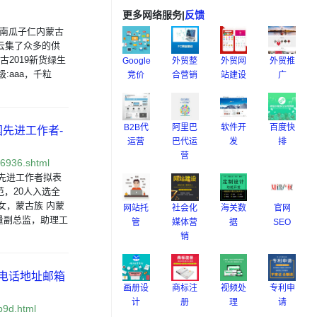
更多网络服务
|
反馈
a南瓜子仁内蒙古
云集了众多的供
2019新货绿生
Google
外贸整
外贸网
外贸推
:aaa，千粒
竞价
合营销
站建设
广
B2B代
阿里巴
软件开
百度快
国先进工作者-
运营
巴代运
发
排
营
6936.shtml
和先进工作者拟表
，20人入选全
女，蒙古族 内蒙
网站托
社会化
海关数
官网
量副总监，助理工
管
媒体营
据
SEO
销
 电话地址邮箱
画册设
商标注
视频处
专利申
计
册
理
请
b9d.html