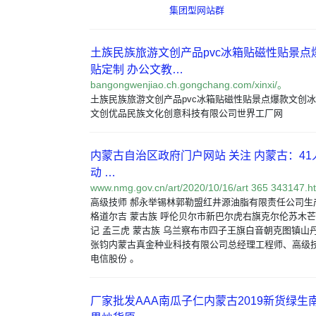
集团型网站群
土族民族旅游文创产品pvc冰箱贴磁性贴景点
贴定制 办公文教…
bangongwenjiao.ch.gongchang.com/xinxi/。
土族民族旅游文创产品pvc冰箱贴磁性贴景点爆款文创
文创优品民族文化创意科技有限公司世界工厂网
内蒙古自治区政府门户网站 关注 内蒙古：4
动 …
www.nmg.gov.cn/art/2020/10/16/art 365 343147.h
高级技师 郝永举锡林郭勒盟红井源油脂有限责任公司生
格道尔吉 蒙古族 呼伦贝尔市新巴尔虎右旗克尔伦苏木
记 孟三虎 蒙古族 乌兰察布市四子王旗白音朝克图镇山
张钧内蒙古真金种业科技有限公司总经理工程师、高级技
电信股份 。
厂家批发AAA南瓜子仁内蒙古2019新货绿生