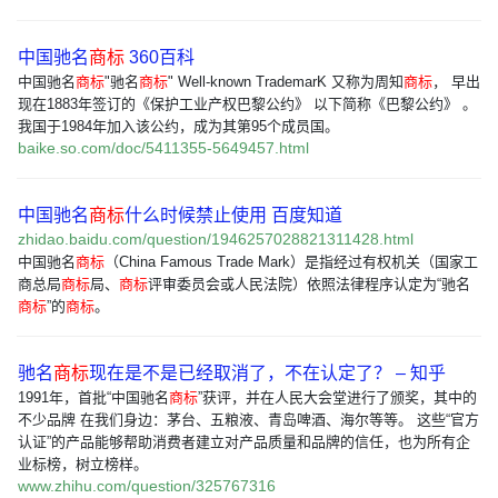
中国驰名
商标
360百科
中国驰名
商标
"驰名
商标
" Well-known TrademarK 又称为周知
商标
， 早出
现在1883年签订的《保护工业产权巴黎公约》 以下简称《巴黎公约》 。
我国于1984年加入该公约，成为其第95个成员国。
baike.so.com/doc/5411355-5649457.html
中国驰名
商标
什么时候禁止使用 百度知道
zhidao.baidu.com/question/1946257028821311428.html
中国驰名
商标
（China Famous Trade Mark）是指经过有权机关（国家工
商总局
商标
局、
商标
评审委员会或人民法院）依照法律程序认定为“驰名
商标
”的
商标
。
驰名
商标
现在是不是已经取消了，不在认定了？ – 知乎
1991年，首批“中国驰名
商标
”获评，并在人民大会堂进行了颁奖，其中的
不少品牌 在我们身边：茅台、五粮液、青岛啤酒、海尔等等。 这些“官方
认证”的产品能够帮助消费者建立对产品质量和品牌的信任，也为所有企
业标榜，树立榜样。
www.zhihu.com/question/325767316