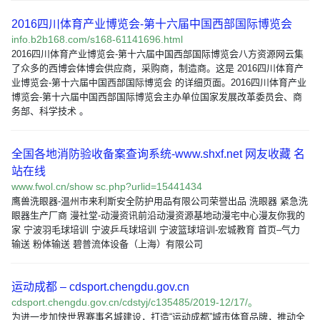
2016四川体育产业博览会-第十六届中国西部国际博览会
info.b2b168.com/s168-61141696.html
2016四川体育产业博览会-第十六届中国西部国际博览会八方资源网云集
了众多的西博会体博会供应商，采购商，制造商。这是 2016四川体育产
业博览会-第十六届中国西部国际博览会 的详细页面。2016四川体育产业
博览会-第十六届中国西部国际博览会主办单位国家发展改革委员会、商
务部、科学技术 。
全国各地消防验收备案查询系统-www.shxf.net 网友收藏 名
站在线
www.fwol.cn/show sc.php?urlid=15441434
鹰兽洗眼器-温州市来利斯安全防护用品有限公司荣誉出品 洗眼器 紧急洗
眼器生产厂商 漫社堂-动漫资讯前沿动漫资源基地动漫宅中心漫友你我的
家 宁波羽毛球培训 宁波乒乓球培训 宁波篮球培训-宏城教育 首页–气力
输送 粉体输送 碧普流体设备（上海）有限公司
运动成都 – cdsport.chengdu.gov.cn
cdsport.chengdu.gov.cn/cdstyj/c135485/2019-12/17/。
为进一步加快世界赛事名城建设，打造“运动成都”城市体育品牌，推动全