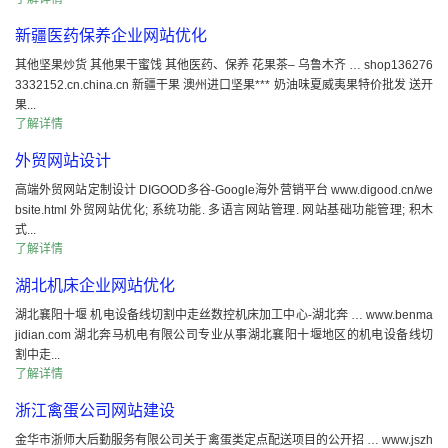
新疆医药保养企业网站优化
其他坚果炒货 其他果干蜜饯 其他医药、保养 花果茶– 乌鲁木齐 … shop136276
3332152.cn.china.cn 新疆干果 澳州进口坚果*** 奶油味夏威夷果特价批发 送开
果...
了解详情
外贸网站设计
高端外贸网站定制设计 DIGOOD多谷-Google海外营销平台 www.digood.cn/we
bsite.html 外贸网站优化; 系统功能. 多语言网站管理. 网站基础功能管理; 积木
式...
了解详情
湖北机床企业网站优化
湖北襄阳十堰 机电设备线切割中走丝数控机床加工中心-湖北奔 … www.benma
jidian.com 湖北奔马机电有限公司专业从事湖北襄阳十堰地区的机电设备线切
割中走...
了解详情
浙江禽蛋公司网站建设
金华市浙师大后勤服务有限公司关于禽蛋类定点配送项目的公开招 … www.jszh