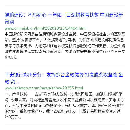
鲲鹏建设：不忘初心 十年如一日深耕教育扶贫 中国建设新
闻网
www.chinajsb.cn/html/202010/16/14464.html
中国建设新闻网是由住房和城乡建设部主管，中国建设报社主办的互联网
站。坚持“大资源平台，大数据高地”的目标，为住房城乡建设部提供信息
参考与决策支持、为地方和住建系统提供信息服务与工作支撑、为企业跨
越式发展提供运营指南与决策咨询、为老百姓安居乐业提供行业资讯与文
化娱乐。
平安银行郑州分行：发挥综合金融优势 打赢脱贫攻坚战 金
融 资 …
www.shangbw.com/news/show-29295.html
一、产业扶贫——金融“活水”助力脱贫. 对接贫困地区，加强扶贫物资采
购. 今年以来，河南地区统管党委及平安各驻豫公司积极响应平安集团号
召，对接平安集团的定点帮扶企业，先后从内蒙古、四川等“三区三州”贫
困地区，采购扶贫产品，截至2020年9月末，已累计采购扶贫物资超过
240万元 。