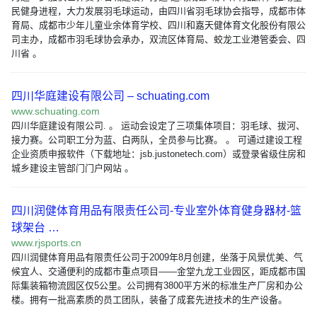
民健身进程，大力发展羽毛球运动，由四川省羽毛球协会指导，成都市体
育局、成都市少年儿童业余体育学校、四川和嘉天健体育文化股份有限公
司主办，成都市羽毛球协会承办，双流区体育局、蛟龙工业港管委会、四
川省 。
四川华庭建设有限公司 – schuating.com
www.schuating.com
四川华庭建设有限公司. 。 运动会设定了三项集体项目：羽毛球、拔河、
接力赛。公司职工分为蓝、白两队，全员参与比赛。 。 可通过建设工程
企业资质申报软件（下载地址：jsb.justonetech.com）或登录省级住房和
城乡建设主管部门门户网站 。
四川润健体育用品有限责任公司-专业室外体育健身器材-篮
球架台 …
www.rjsports.cn
四川润健体育用品有限责任公司于2009年8月创建，坐落于风景优美、气
候宜人、交通便利的成都市重点项目——金堂九龙工业园区，距成都市国
际集装箱物流园区仅5公里。公司拥有3800平方米的标准生产厂房和办公
楼。拥有一批高素质的员工团队，装备了成套先进技术的生产设备。