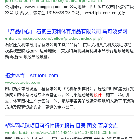
job.sicau.edu.cn/home/index/jobfairCorporationList/。
公司网站：www.sclongping.com.cn 公司地址：四川省广汉市怀化路二段
33号 联 系 人：魏先生 13158668728 邮箱： weizl lpht.com.cn 关闭
「产品中心」-石家庄英利体育用品有限公司-马可波罗网
enlio.cn.makepolo.com/yellow/product index.php?。
石家庄英利体育用品有限公司主营产品有： 供应英利奥英利奥羽毛球地
板荔枝塑胶地板pvc运动地板、 艾力特英利奥英利奥水晶砂羽毛球场地运
动地板pvc地胶塑胶地板。
拓步体育 – sctuobu.com
www.sctuobu.com
四川拓步体育设施工程有限公司（简称拓步体育），是经四川省建设厅批
准成立的体育场地专业承包企业。公司集运动场地
设计
、施工、科研开
发、体育器材生产销售为一体，是从事各类塑胶运动场地和人造草坪运动
场地及配套设施的施工建设的专业公司。
塑料羽毛球项目可行性研究报告 目录 图文 百度文库
wenku.baidu.com/view/c64144911eb91a37f0115c05.html
塑料羽毛球项目可行性 。 提供更为详细准确的市场分析（通常需要权威