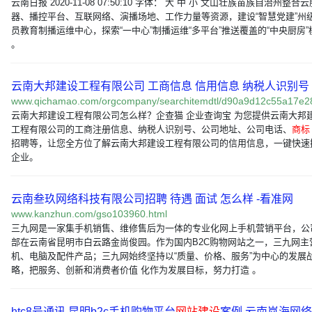
云南日报 2020-11-08 07:50:10 字体： 大 中 小 文山壮族苗族自治州整合
器、播控平台、互联网络、演播场地、工作力量等资源，建设“智慧党建”州
员教育制播运维中心，探索“一中心”制播运维“多平台”推送覆盖的“中央厨房”
。
云南大邦建设工程有限公司 工商信息 信用信息 纳税人识别号
www.qichamao.com/orgcompany/searchitemdtl/d90a9d12c55a17e
云南大邦建设工程有限公司怎么样？企查猫 企业查询宝 为您提供云南大邦
工程有限公司的工商注册信息、纳税人识别号、公司地址、公司电话、
商标
招聘等，让您全方位了解云南大邦建设工程有限公司的信用信息，一键快速
企业。
云南叁玖网络科技有限公司招聘 待遇 面试 怎么样 -看准网
www.kanzhun.com/gso103960.html
三九网是一家集手机销售、维修售后为一体的专业化网上手机营销平台，公
部在云南省昆明市白云路金尚俊园。作为国内B2C购物网站之一，三九网主
机、电脑及配件产品；三九网始终坚持以“质量、价格、服务”为中心的发展
略，把服务、创新和消费者价值 化作为发展目标，努力打造 。
htc8号通讯 昆明b2c手机购物平台
网站建设
案例 云南岚海网