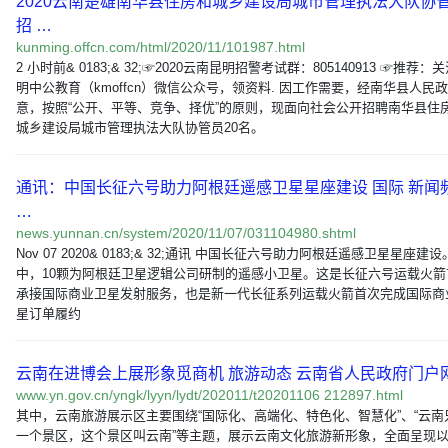
2020云南楚雄南华县住房和城乡建设局城市管理执法大队协
招 …
kunming.offcn.com/html/2020/11/101987.html
2 小时前& 0183;& 32;☞2020云南昆明招警考试群：805140913 ☞推荐：
明中公教育（kmoffcn）微信公众号，领资料. 因工作需要，经南华县人民
意，按照“公开、平等、竞争、择优”的原则，现面向社会公开招聘南华县住
城乡建设局城市管理执法大队协管员20名。
通讯：中国长征六号助力阿根廷遥感卫星星座建设 国际 新闻
…
news.yunnan.cn/system/2020/11/07/031104980.shtml
Nov 07 2020& 0183;& 32;通讯 中国长征六号助力阿根廷遥感卫星星座建
中，10颗为阿根廷卫星逻辑公司研制的遥感小卫星。这是长征六号运载火箭
承接国际商业卫星发射服务，也是新一代长征系列运载火箭首次完成国际商
星订单履约
云南在进博会上展形象觅商机 旅游动态 云南省人民政府门户
www.yn.gov.cn/yngk/lyyn/lydt/202011/t20201106 212897.html
其中，云南旅游展示区主要围绕“国际化、高端化、特色化、智慧化”、“云南
一个景区，这个景区叫云南”等主题，展示云南文化旅游新形象，全面呈现以