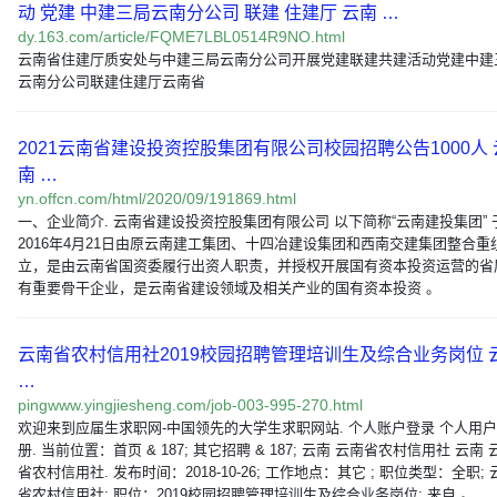
动 党建 中建三局云南分公司 联建 住建厅 云南 …
dy.163.com/article/FQME7LBL0514R9NO.html
云南省住建厅质安处与中建三局云南分公司开展党建联建共建活动党建中建
云南分公司联建住建厅云南省
2021云南省建设投资控股集团有限公司校园招聘公告1000人 
南 …
yn.offcn.com/html/2020/09/191869.html
一、企业简介. 云南省建设投资控股集团有限公司 以下简称“云南建投集团” 
2016年4月21日由原云南建工集团、十四冶建设集团和西南交建集团整合重
立，是由云南省国资委履行出资人职责，并授权开展国有资本投资运营的省
有重要骨干企业，是云南省建设领域及相关产业的国有资本投资 。
云南省农村信用社2019校园招聘管理培训生及综合业务岗位 
…
pingwww.yingjiesheng.com/job-003-995-270.html
欢迎来到应届生求职网-中国领先的大学生求职网站. 个人账户登录 个人用
册. 当前位置：首页 & 187; 其它招聘 & 187; 云南 云南省农村信用社 云南 
省农村信用社. 发布时间：2018-10-26; 工作地点：其它 ; 职位类型：全职; 
省农村信用社; 职位：2019校园招聘管理培训生及综合业务岗位; 来自 。