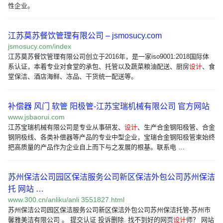
性企业。
江苏莫苏餐饮管理有限公司 – jsmosucy.com
jsmosucy.com/index
江苏莫苏餐饮管理有限公司创立于2016年，是一家iso9001:2018国际体
系认证，本着专业对食堂的承包、托管以及蔬菜粮油配送、厨房
设计
、食
堂保洁、酒店海鲜、冻品、干货统一配送等。
补偿器 风门 软管 阳极管-江苏宝瑞机械有限公司 官方网站
www.jsbaorui.com
江苏宝瑞机械有限公司是专业从事研发、
设计
、生产合金钢阳极管、合金
钢阴极线、各类补偿器等产品的专业中型企业，宝瑞合金钢阳极管束始终
把高质量的产品作为企业自上而下与之发展的根基。联系电 …
苏州保洁公司园区保洁服务公司新区保洁外包公司苏州保洁
托 网站 …
www.300.cn/anliku/anli 3551827.html
苏州保洁公司园区保洁服务公司新区保洁外包公司苏州保洁托管-苏州市
馨雅美洁有限公司 。 提交认证 投诉删除. 找不到好的网页
设计
师？ 网站