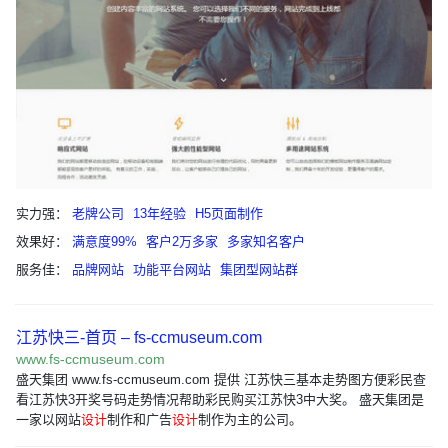
实力强：
老牌公司
13年经验
H5页面制作
效果好：
满意度99%
客户2万多家
多家知名客户
服务佳：
品牌网站
功能平台网站
集团型网站群
江苏快三-首页 – fs-ccmuseum.com
www.fs-ccmuseum.com
盛天集团 www.fs-ccmuseum.com 提供 江苏快三基本走势图方便彩民查
看江苏快3开奖号码走势情况帮助彩民购买江苏快3中大奖。 盛天集团是
一家以网站
设计
制作和广告
设计
制作为主的公司。