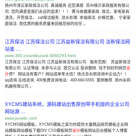
扬州市清云家政保洁公司. 真诚服务 还您满意. 苏州缘贝家政服务有限公
司. 您的满意是我们永远的追求！！！ 黄马褂健康家政. 保洁，家电家具
清洗，开荒保洁， zqf保洁服务. 泔水处理. 幸福保洁. 价格优惠， 宁家家
庭保洁. 用优质的服务质量来回报您给的信任 。
江苏保洁 江苏保洁公司 江苏益新保洁有限公司 洁新保洁网
站鉴 …
www.300.cn/anliku/anli 4056293.html
江苏保洁 江苏保洁公司 江苏益新保洁有限公司 . 服务范围： 苏益新保洁
有限公司. 认证等级. 未参与认证. 提交认证 投诉删除. 找不到好的网页
设
计
师？ 网站没有客户？网站成单率太低？快点击右侧咨询中企动力！！
qq咨询 在线咨询. 400免费咨询电话：400-660-5555. 案例推荐. 郑州永邦
机器有限公司 。
XYCMS建站系统，源码建站出售原创带手机版的企业公司
网站源 …
www.jsxyidc.com
XYCMS网站模板，XYCMS模板之家为你提供大量精品网页模板企业网
站模板网站模板下载DIV CSS模板网页
设计
模板网站后台模板个人博客