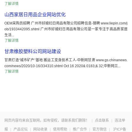
了解详情
山西家居日用品企业网站优化
OEM采购员招聘 广州市好媳妇日用品有限公司招聘信息-猎聘 www.liepin.com/j
ob/1933442095.shtml 广州市好媳妇日用品有限公司是一家专注于高品质家居
生活...
了解详情
甘肃橡胶塑料公司网站建设
甘肃打造“城市矿产”基地 搬运工变身技术工人-中新网甘肃 www.gs.chinanews.
com/news/2020/10-16/334310.shtml Oct 16 2020& 0183;& 32;中新网兰...
了解详情
网页内容均来自互联网，如有侵权，请联系我们删除！
|
点击联系
|
违法举
报
|
产品论坛
|
网站收录
|
使用帮助
|
推广合作
|
官方微信
|
沪ICP备