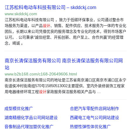
江苏松科电动车科技有限公司 – skddckj.com
www.skddckj.com
江苏松科电动车科技有限公司 ，致力于低碳环保事业，公司通过整合市
场服务为渠道，以产品
设计
、销售、配件供应、技术服务为一体的专业化
团队，长期以来公司凭借优良的服务理念及专业化的技术，得到市场客户
认可。. 公司秉承“诚信经营、开拓创新、用户至上、合作共赢”的经营理
念，竭诚 。
南京长清保洁服务有限公司 南京长清保洁服务有限公司网
站
www.b2b168.com/c168-20649606.html
南京长清保洁服务有限公司的地址是江苏省南京浦口区南京市浦口区永宁
街道侯冲村街南组570号15850513002主要提供、室内外装修装饰工程家
用电器维修环境工程
设计
家政服务保洁服务相关产品与 …
成型模优化推广
合肥汽车零配件店网站制作
湖南精细化学品公司网站建设
西藏电工电气公司网站建设
音像制品代理加盟优化推广
热塑性弹性体优化推广