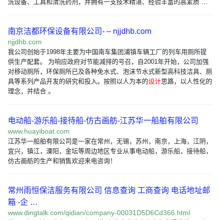
洗设备、工具和清洗药剂，并拥有一支技术精湛、经验丰富的高素质 …
南京洁都环保设备有限公司- – njjdhb.com
njjdhb.com
我公司创始于1998年主要为中国南车集团浦镇车辆工厂的列车用厕所提
供生产配套。 为响应政府对节能减排的号召，自2001年开始，公司加强
对移动厕所，环保厕所已及各种免水式、泡沫节水式新型高科技洁具、厕
具等系列产品开发的研究和投入。按照以人为本的
设计
思路，以人性化的
理念，并结合 。
电动船-游乐船-接待船-仿古画舫-江苏华一船舶有限公司
www.huayiboat.com
江苏华一船舶有限公司是一家在常州，无锡，苏州，南京，上海，江阴，
宜兴，镇江，溧阳，金坛等周边地区专业从事电动船，游乐船，接待船，
仿古画舫的生产和销售欢迎来电咨询！
常州雨恒保洁服务有限公司 信息查询 工商查询 电话地址邮
箱 -企 …
www.dingtalk.com/qidian/company-00031D5D6Cd366.html