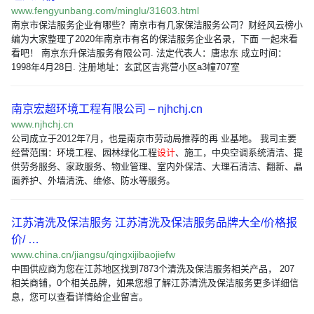
www.fengyunbang.com/minglu/31603.html
南京市保洁服务企业有哪些？南京市有几家保洁服务公司？财经风云榜小
编为大家整理了2020年南京市有名的保洁服务企业名录，下面 一起来看
看吧！ 南京东升保洁服务有限公司. 法定代表人：唐忠东 成立时间：
1998年4月28日. 注册地址：玄武区吉兆营小区a3幢707室
南京宏超环境工程有限公司 – njhchj.cn
www.njhchj.cn
公司成立于2012年7月，也是南京市劳动局推荐的再 业基地。 我司主要
经营范围：环境工程、园林绿化工程
设计
、施工，中央空调系统清洁、提
供劳务服务、家政服务、物业管理、室内外保洁、大理石清洁、翻新、晶
面养护、外墙清洗、维修、防水等服务。
江苏清洗及保洁服务 江苏清洗及保洁服务品牌大全/价格报
价/ …
www.china.cn/jiangsu/qingxijibaojiefw
中国供应商为您在江苏地区找到7873个清洗及保洁服务相关产品， 207
相关商铺，0个相关品牌，如果您想了解江苏清洗及保洁服务更多详细信
息，您可以查看详情给企业留言。