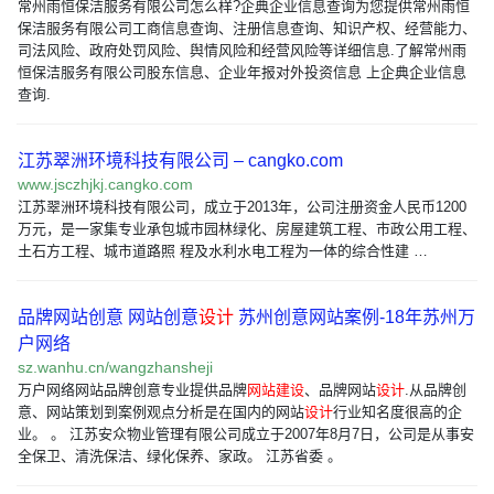
常州雨恒保洁服务有限公司怎么样?企典企业信息查询为您提供常州雨恒
保洁服务有限公司工商信息查询、注册信息查询、知识产权、经营能力、
司法风险、政府处罚风险、舆情风险和经营风险等详细信息.了解常州雨
恒保洁服务有限公司股东信息、企业年报对外投资信息 上企典企业信息
查询.
江苏翠洲环境科技有限公司 – cangko.com
www.jsczhjkj.cangko.com
江苏翠洲环境科技有限公司，成立于2013年，公司注册资金人民币1200
万元，是一家集专业承包城市园林绿化、房屋建筑工程、市政公用工程、
土石方工程、城市道路照 程及水利水电工程为一体的综合性建 …
品牌网站创意 网站创意
设计
苏州创意网站案例-18年苏州万
户网络
sz.wanhu.cn/wangzhansheji
万户网络网站品牌创意专业提供品牌
网站建设
、品牌网站
设计
.从品牌创
意、网站策划到案例观点分析是在国内的网站
设计
行业知名度很高的企
业。 。 江苏安众物业管理有限公司成立于2007年8月7日，公司是从事安
全保卫、清洗保洁、绿化保养、家政。 江苏省委 。