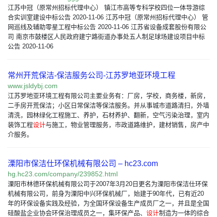
江苏中冠（原常州招标代理中心） 镇江市高等专科学校四位一体导游综
合实训室建设中标公告 2020-11-06 江苏中冠（原常州招标代理中心） 管
网巡线及辅助零星工程中标公告 2020-11-06 江苏省设备成套股份有限公
司 南京市鼓楼区人民政府建宁路街道办事处五人制足球场建设项目中标
公告 2020-11-06
常州开荒保洁-保洁服务公司-江苏罗地亚环境工程
www.jsldybj.com
江苏罗地亚环境工程有限公司主要业务有：厂房，学校，商务楼，新房，
二手房开荒保洁；小区日常保洁等保洁服务。并从事城市道路清扫，外墙
清洗，园林绿化工程施工、养护，石材养护、翻新，空气污染治理，室内
装饰工程
设计
与施工，物业管理服务，市政道路维护，建材销售，房产中
介服务。
溧阳市保洁仕环保机械有限公司 – hc23.com
hg.hc23.com/company/239852.html
溧阳市林德环保机械有限公司于2007年3月20日更名为溧阳市保洁仕环保
机械有限公司，前身为溧阳中兴环保机械厂，始建于90年代，已有近20
年的环保设备实践及经验，为全国环保设备生产成员厂之一，并且是全国
硅酸盐企业协会环保治理成员之一，集环保产品、
设计
制造为一体的综合