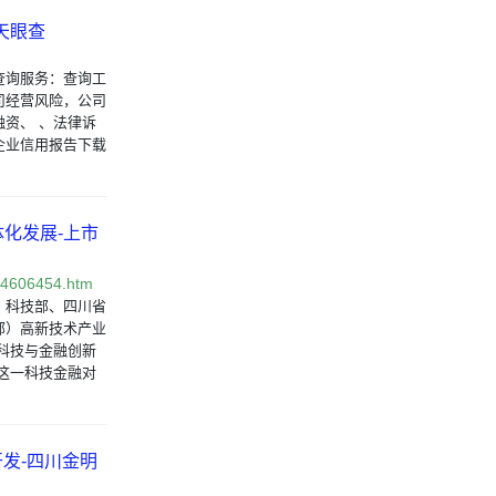
天眼查
查询服务：查询工
司经营风险，公司
融资、 、法律诉
企业信用报告下载
化发展-上市
/4606454.htm
建中央、科技部、四川省
部）高新技术产业
科技与金融创新
这一科技金融对
开发-四川金明