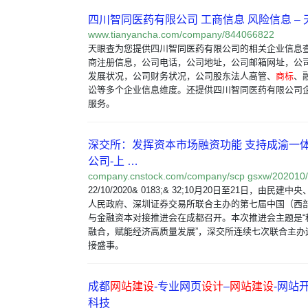
四川智同医药有限公司 工商信息 风险信息 – 
www.tianyancha.com/company/844066822
天眼查为您提供四川智同医药有限公司的相关企业信息
商注册信息，公司电话，公司地址，公司邮箱网址，公
发展状况，公司财务状况，公司股东法人高管、
商标
、
讼等多个企业信息维度。还提供四川智同医药有限公司
服务。
深交所：发挥资本市场融资功能 支持成渝一体
公司-上 …
company.cnstock.com/company/scp gsxw/202010
22/10/2020& 0183;& 32;10月20日至21日，由民
人民政府、深圳证券交易所联合主办的第七届中国（西
与金融资本对接推进会在成都召开。本次推进会主题是“
融合，赋能经济高质量发展”，深交所连续七次联合主办
接盛事。
成都
网站建设
-专业网页
设计
–
网站建设
-网站
科技