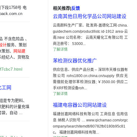
段1758号 电
相关推荐
|
反馈
pack.com.cn
云南其他日用化学品公司网站建设
云南颜料生产厂家、批发商-盖德化工网 china.
guidechem.com/product/listc id-1912 area-云
南.html 公司名称： 云南天耀化工有限公司 工
 不含危险品 、
商注册号： 53000...
设计
服务、策划
了解详情
象策划、
网站建
乐经纪人、货物及
苯检测仪器优化推广
f7cbc7.html
供应信息、供应产品分类 – 深圳市天维仪器有
限公司 rohs1800.cn.china.cn/supply 供应无
需做前处理邻苯检测仪器; ￥3500.00 供应二
化工网
手XRF检测设备roh...
了解详情
机组是专为肥料、
福建电容器公司网站建设
粉状肥料的计量充填
袋，自动 …
福建创嘉网络科技有限公司 工商信息 信用信
息 纳税人识别号 … www.qichamao.com/orgc
ompany/searchitemdtl/80782fb0180b95c81
c。 福建创嘉网络科技有限...