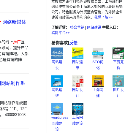
本搜索为谦行科技内部搜索页面，上海谦行网
络科技有限公司是上海地区知名的互联网营销
公司，特色服务为外贸整合营销，为外贸企业
建设网站带来流量和询盘。
我想了解>>
计
网络新媒体
了解详情：
整合营销
|
网站建设
举报入口：
猎网平台>>
体的线上
推广
宣
猜你喜欢
|
反馈
互联网，提升产品
的营销阵地。大部
也是营销的阵
网站建
网站运
SEO优
百度竞
设
维
化
价
司网站制作系
网站运
网站设
上海网
图片设
维
计
建
计
网站制作系统服
 11F、12F
4000831003
wordpress
上海网
网站建
站建设
设