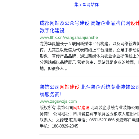
集团型网站群
成都网站及公众号建设 高端企业品牌官网
设
数字化建设…
www.lthx.cn/wangzhanjianshe
龙腾华夏擅长于互联网新媒体平台构建，以及网络新媒
传，尤其是以微信为代表的线上平台搭建，立足于移动
形象，宣传产品品牌，通过新媒体为农业企业提供线上
分网站都以品牌展示 营销为主，网站既是企业的脸面，
地，但很多人 。
装饰公司
网站建设
北斗装企系统专业装饰公
统服务商！
www.zsgswzjs.com
版权所有 装饰公司
网站建设
北斗装企系统专业装饰公司
务商！ 公司地址：四川省宜宾市翠屏区五粮液大道旧州路3号
联系人：文经理 联系电话：0831-5201666 免费客户电话：
手机：186-0829-2345