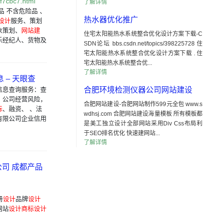
f7cbc7.html
了解详情
 不含危险品 、
热水器优化推广
设计
服务、策划
象策划、
网站建
住宅太阳能热水系统整合优化设计方案下载-C
乐经纪人、货物及
SDN论坛 bbs.csdn.net/topics/398225728 住
宅太阳能热水系统整合优化设计方案下载 . 住
宅太阳能热水系统整合优...
了解详情
 – 天眼查
信息查询服务：查
合肥环境检测仪器公司网站建设
，公司经营风险，
合肥网站建设-合肥网站制作599元全包 www.s
标
、融资、 、法
wdhsj.com 合肥网站建设海量模板 所有模板都
有限公司企业信用
是美工独立设计全部网站采用Div Css布局利
于SEO排名优化 快速建网站...
了解详情
公司 成都产品
册
设计
品牌
设计
网站
设计
商标
设计