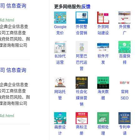
司 信息查询
更多网络服务
|
反馈
4d.html
?企典企业信息查
Google
外贸整
外贸网
外贸推
公司工商信息查
竞价
合营销
站建设
广
政府处罚风险、舆
理咨询有限公司
B2B代
阿里巴
软件开
百度快
运营
巴代运
发
排
营
司 信息查询
?企典企业信息查
公司工商信息查
网站托
社会化
海关数
官网
政府处罚风险、舆
管
媒体营
据
SEO
理咨询有限公司
销
4d.html
画册设
商标注
视频处
专利申
计
册
理
请