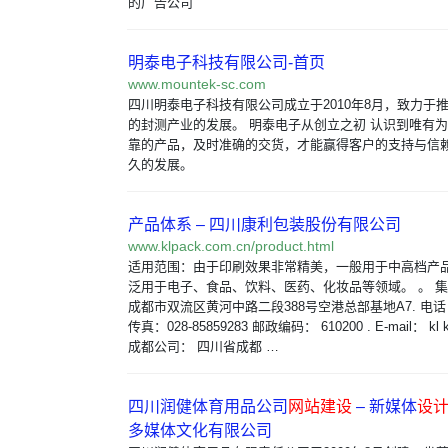
的广告公司
明泰电子科技有限公司-首页
www.mountek-sc.com
四川明泰电子科技有限公司成立于2010年8月，致力于
的封测产业的发展。 明泰电子从创立之初 认识到唯有
靠的产品，及时准确的交货，才能赢得客户的支持与信
久的发展。
产品体系 – 四川康利包装股份有限公司
www.klpack.com.cn/product.html
适用范围：由于印刷效果非常精美，一般用于中高档产
泛用于电子、食品、饮料、医药、化妆品等领域。 。 集
成都市双流区黄河中路二段388号空港总部基地A7. 电话：02
传真：028-85859283 邮政编码： 610200 . E-mail： kl kl
成都公司： 四川省成都 …
四川润健体育用品公司
网站建设
– 新媒体
设
多媒体文化有限公司