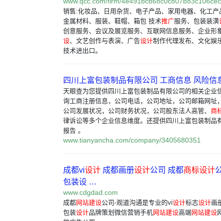
www.qcc.com/firm/4e491bcb68c0c807b83c106cec
销售:化妆品、日用杂货、电子产品、家用电器、化工产品
金属材料、服装、鞋帽、箱包 技术
推广
服务、包装装潢
创意服务、会议及展览服务、互联网信息服务、企业形
设
、文艺创作与表演、广告
设计
制作代理发布、文化娱
技术进出口。
四川上富包装制品有限公司 工商信息 风险信息
天眼查为您提供四川上富包装制品有限公司的相关企业
询工商注册信息，公司电话，公司地址，公司邮箱网址
公司发展状况，公司财务状况，公司股东法人高管、
商
律诉讼等多个企业信息维度。还提供四川上富包装制品
报告 。
www.tianyancha.com/company/3405680351
成都vi
设计
成都画册
设计
公司 成都
商标
设计
包装设 …
www.cdgdad.com
成都
网站建设
公司-观道沟通是专业的vi
设计
标志
设计
画
包装
设计
品牌策划微信营销手机
网站建设
高端
网站建设