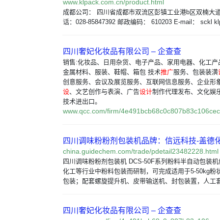
www.klpack.com.cn/product.html
成都公司： 四川省成都市双流区彭镇工业港b区双楠大道下
话：028-85847392 邮政编码： 610203 E-mail： sckl kl
四川奢妃化妆品有限公司 – 企查查
销售:化妆品、日用杂货、电子产品、家用电器、化工产品
金属材料、服装、鞋帽、箱包 技术
推广
服务、包装装潢
创意服务、会议及展览服务、互联网信息服务、企业形
设
、文艺创作与表演、广告
设计
制作代理发布、文化娱
技术进出口。
www.qcc.com/firm/4e491bcb68c0c807b83c106cec
四川调味粉粉剂包装机品牌：信远科技-盖德
china.guidechem.com/trade/pdetail23482228.html
四川调味粉粉剂包装机 DCS-50F系列粉料半自动包装
化工等行业中粉料包装而研制，可完成适用于5-50kg
包装；配套螺旋提升机、皮带输送机、封包装置，人工套
四川奢妃化妆品有限公司 – 企查查