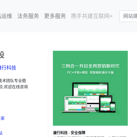
站运维
法务服务
更多服务
携手共建互联网+
设
谦行科技
技术团队专业稳
险,欢迎在线咨询
多家
站
谦行科技 · 安全保障