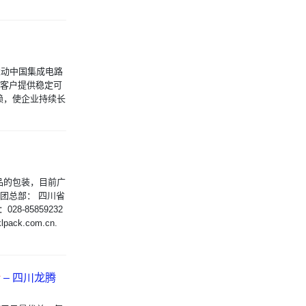
推动中国集成电路
为客户提供稳定可
赖，使企业持续长
品的包装，目前广
团总部： 四川省
8-85859232
pack.com.cn.
计
– 四川龙腾