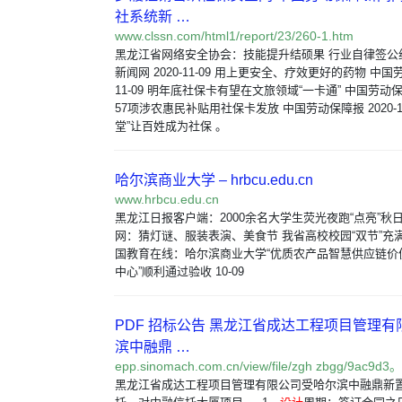
社系统新 …
www.clssn.com/html1/report/23/260-1.htm
黑龙江省网络安全协会：技能提升结硕果 行业自律签公
新闻网 2020-11-09 用上更安全、疗效更好的药物 中国劳
11-09 明年底社保卡有望在文旅领域“一卡通” 中国劳动保障报 
57项涉农惠民补贴用社保卡发放 中国劳动保障报 2020-11
堂”让百姓成为社保 。
哈尔滨商业大学 – hrbcu.edu.cn
www.hrbcu.edu.cn
黑龙江日报客户端：2000余名大学生荧光夜跑“点亮”秋日校园
网：猜灯谜、服装表演、美食节 我省高校校园“双节”充满仪式
国教育在线：哈尔滨商业大学“优质农产品智慧供应链价
中心”顺利通过验收 10-09
PDF 招标公告 黑龙江省成达工程项目管理
滨中融鼎 …
epp.sinomach.com.cn/view/file/zgh zbgg/9ac9d3。
黑龙江省成达工程项目管理有限公司受哈尔滨中融鼎新