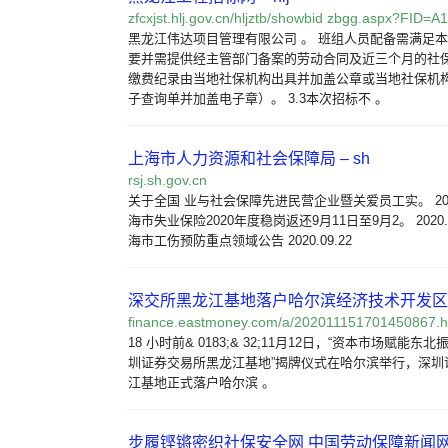
zfcxjst.hlj.gov.cn/hljztb/showbid zbgg.aspx?FID=
黑龙江伟达项目管理有限公司 。 班组人员配备需满足
要并需提供经主管部门备案的劳动合同及近三个月的社
缴费纪录由当地社保机构出具并加盖公章或当地社保机
子查询单并加盖电子章）。 3.3本次招标不 。
上海市人力资源和社会保障局 – sh
rsj.sh.gov.cn
关于全国 业与社会保障先进民营企业暨关爱员工实。 2020.
海市失业保险2020年度稳岗返还9月11日至9月2。 2020.09
海市工伤预防重点领域公告 2020.09.22
深交所黑龙江基地落户哈尔滨经济技术开发区
finance.eastmoney.com/a/202011151701450867.h
18 小时前& 0183;& 32;11月12日，“资本市场赋能东
圳证券交易所黑龙江基地”揭牌仪式在哈尔滨举行，深圳
江基地正式落户哈尔滨 。
步履铿锵密织社保安全网 中国劳动保障新闻