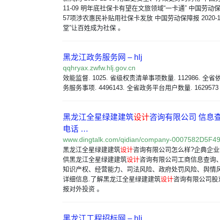
11-09 明年底社保卡有望在文旅领域“一卡通” 中国劳动保障报 
57项涉农惠民补贴用社保卡发放 中国劳动保障报 2020-11
堂”让百姓成为社保 。
黑龙江政务服务网 – hlj
qqhryax.zwfw.hlj.gov.cn
效能监督. 1025. 省级权责清单事项数量. 112986. 
务服务事项. 4496143. 全省政务平台用户数量. 1629573
黑龙江全星绿建建筑
设计
咨询有限公司 信息
电话 …
www.dingtalk.com/qidian/company-0007582D5F49
黑龙江全星绿建建筑
设计
咨询有限公司怎么样?企典企
供黑龙江全星绿建建筑
设计
咨询有限公司工商信息查询
知识产权、经营能力、司法风险、政府处罚风险、舆情
详细信息.了解黑龙江全星绿建建筑
设计
咨询有限公司股
报对外投资 。
黑龙江工程招标网 – hlj