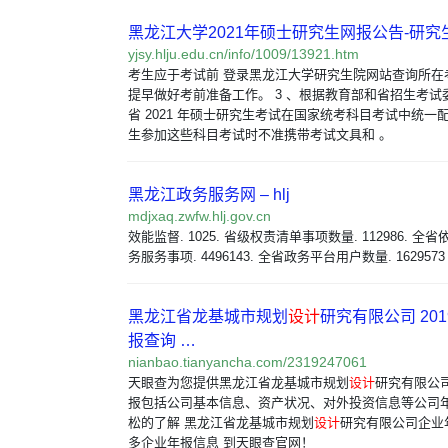
黑龙江大学2021年硕士研究生网报公告-研究
yjsy.hlju.edu.cn/info/1009/13921.htm
考生应于考试前 登录黑龙江大学研究生院网站查询所在
提早做好考前准备工作。 3 、根据教育部和省招生考试
省 2021 年硕士研究生考试在国家统考科目考试中统一
生参加这些科目考试时不准携带考试文具和 。
黑龙江政务服务网 – hlj
mdjxaq.zwfw.hlj.gov.cn
效能监督. 1025. 省级权责清单事项数量. 112986. 
务服务事项. 4496143. 全省政务平台用户数量. 1629573
黑龙江省龙基城市规划
设计
研究有限公司 20
报查询 …
nianbao.tianyancha.com/2319247061
天眼查为您提供黑龙江省龙基城市规划
设计
研究有限公司
报包括公司基本信息、资产状况、对外投资信息等公司
松的了解 黑龙江省龙基城市规划
设计
研究有限公司企业
多企业年报信息 到天眼查官网！