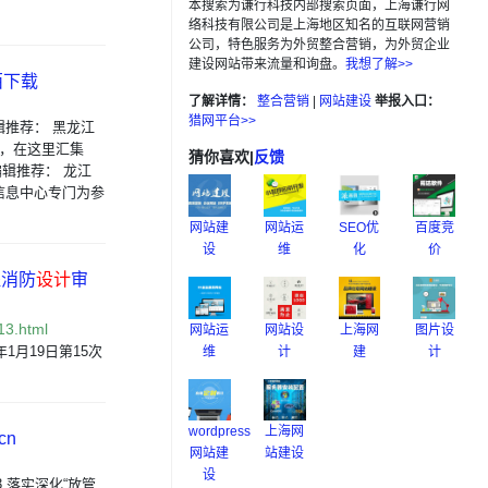
本搜索为谦行科技内部搜索页面，上海谦行网
络科技有限公司是上海地区知名的互联网营销
公司，特色服务为外贸整合营销，为外贸企业
建设网站带来流量和询盘。
我想了解>>
西下载
了解详情：
整合营销
|
网站建设
举报入口：
猎网平台>>
 编辑推荐： 黑龙江
p，在这里汇集
猜你喜欢
|
反馈
 编辑推荐： 龙江
信息中心专门为参
网站建
网站运
SEO优
百度竞
设
维
化
价
程消防
设计
审
13.html
网站运
网站设
上海网
图片设
1月19日第15次
维
计
建
计
。
wordpress
上海网
cn
网站建
站建设
设
13 落实深化“放管