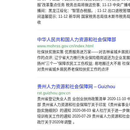
服”改革重点任务 税务总局将做这些事; 11-13 中央广
播间：黑龙江绥化：“智慧办税服。; 11-12 出口退税
间温馨提示; 11-12 新华网 国家税务总局佳木斯市税
收
中华人民共和国人力资源和社会保障部
www.mohrss.gov.cn/index.html
社保扶贫施实策 优质服务进万家——对吉林省城乡居民
作的点评; 辽宁省大力推行失业保险稳岗返还为企业发展
扬州“三个一”保障农民工工伤权益; 易地搬迁大不易 社
对贵州省城乡居民养老保险扶贫工作的点评
贵州人力资源和社会保障网 – Guizhou
rst.guizhou.gov.cn
贵州省登记失业人员 业创业扶持政策清单 2020-11-10
部 贵州省人力资源和社会保障厅关于印发《贵州省事业
励实施细则》的通知 2020-08-03 省人社厅关于进一步做
培训有关工作的通知 2020-07-29 贵州省人力资源和社
政厅关于2020年调整 。