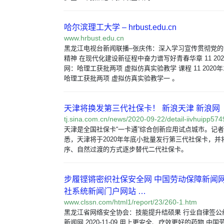
哈尔滨理工大学 – hrbust.edu.cn
www.hrbust.edu.cn
黑龙江电视台新闻联播–张庆伟：深入学习宣传贯彻党
精神 在现代化建设新征程中奋力谱写好青春华章 11 202
网：哈理工获批两项 虚拟仿真实验教学 课程 11 2020年
哈理工获批两项 虚拟仿真实验教学一 。
天津将换发第三代社保卡！ 新浪天津 新浪网
tj.sina.com.cn/news/2020-09-22/detail-iivhuipp57
天津是全国社保卡“一卡通”综合创新应用试点城市。记
悉，天津将于2020年年底小批量发行第三代社保卡，并
序、自然过渡的方式逐步替代二代社保卡。
步履铿锵密织社保安全网 中国劳动保障新闻
社系统新闻门户网站 …
www.clssn.com/html1/report/23/260-1.htm
黑龙江省网络安全协会：技能提升结硕果 行业自律签公
新闻网 2020-11-09 用上更安全、疗效更好的药物 中国劳