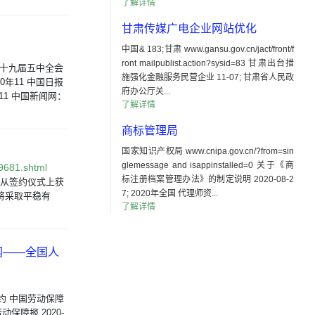
了解详情
甘肃传媒广电企业网站优化
中国& 183;甘肃 www.gansu.gov.cn/jact/front/f
ront mailpublist.action?sysid=83 甘肃出台措
的十九届五中全会
施强化金融服务民营企业 11-07; 甘肃省人民政
0年11 中国日报
府办公厅关...
11 中国新闻网：
了解详情
商标管理局
国家知识产权局 www.cnipa.gov.cn/?from=sin
glemessage and isappinstalled=0 关于《商
49681.shtml
标注册档案管理办法》的制定说明 2020-08-2
者从签约仪式上获
7; 2020年全国 代理师资...
将采取平稳有
了解详情
网——全国人
约 中国劳动保障
动保障报 2020-