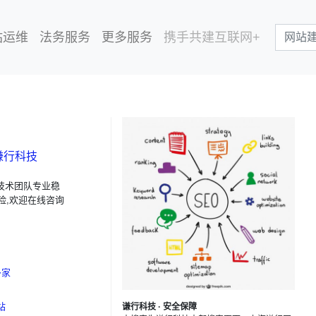
站运维
法务服务
更多服务
携手共建互联网+
谦行科技
技术团队专业稳
险,欢迎在线咨询
多家
站
谦行科技 · 安全保障