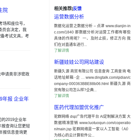
相关推荐
|
反馈
生院
运营数据分析
考场和座位号，
数据化运营之数据分析 – 点津 www.dianjin-in
委员会决定，我
c.com/1840 那数据分析对运营工作都有哪些
配备考试文具，考
具体的作用呢？ 一、及时止损，修正方向 我
们在对直通车进行...
了解详情
新疆娃娃公司网站建设
新疆久源 商贸有限公司 信息查询 工商查询 电
全省依申请类非涉密政
话地址邮箱 -企 … www.dingtalk.com/qidian/c
ompany-000363BBE88b06.html 新疆久源 商
贸有限公司怎么样?企典...
了解详情
19年报 企业年
医药代理加盟优化推广
驼群网络 dsp广告代理平台 AI定制解决方案 大
的2019企业年
数据精准营销 www.luotuoqun.com/coperatio
年报查询让您更轻
n/main.jsp 驼群网络是一家以人工智能（AI）
年报信息查询更
为核心的云计算软件公...