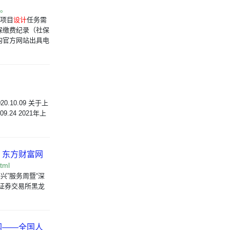
A1。
本项目
设计
任务需
保缴费纪录（社保
构官方网站出具电
10.09 关于上
.24 2021年上
 东方财富网
tml
北振兴”服务周暨“深
证券交易所黑龙
网——全国人