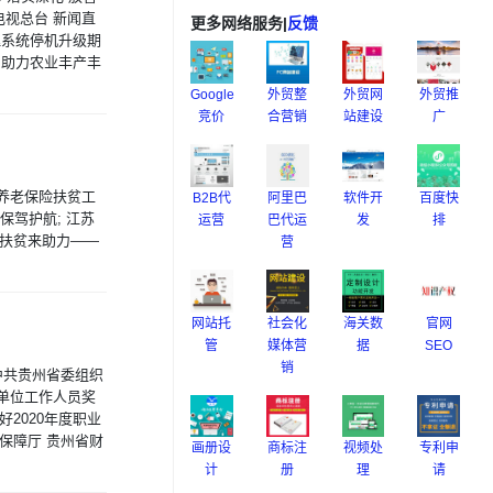
播电视总台 新闻直
更多网络服务
|
反馈
管理系统停机升级期
务局助力农业丰产丰
Google
外贸整
外贸网
外贸推
竞价
合营销
站建设
广
养老保险扶贫工
B2B代
阿里巴
软件开
百度快
保驾护航; 江苏
运营
巴代运
发
排
保扶贫来助力——
营
网站托
社会化
海关数
官网
管
媒体营
据
SEO
销
 中共贵州省委组织
单位工作人员奖
好2020年度职业
会保障厅 贵州省财
画册设
商标注
视频处
专利申
计
册
理
请