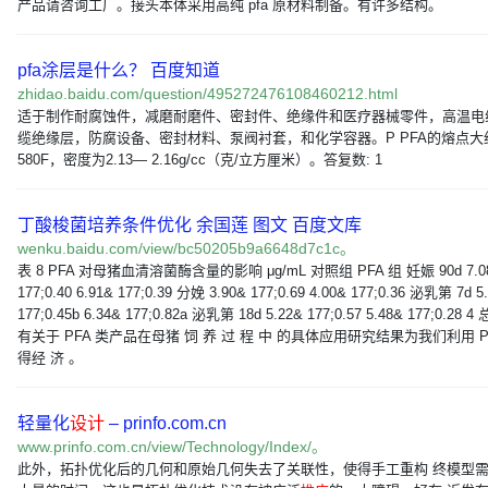
产品请咨询工厂。接头本体采用高纯 pfa 原材料制备。有许多结构。
pfa涂层是什么？ 百度知道
zhidao.baidu.com/question/495272476108460212.html
适于制作耐腐蚀件，减磨耐磨件、密封件、绝缘件和医疗器械零件，高温电
缆绝缘层，防腐设备、密封材料、泵阀衬套，和化学容器。P PFA的熔点大
580F，密度为2.13— 2.16g/cc（克/立方厘米）。答复数: 1
丁酸梭菌培养条件优化 余国莲 图文 百度文库
wenku.baidu.com/view/bc50205b9a6648d7c1c。
表 8 PFA 对母猪血清溶菌酶含量的影响 μg/mL 对照组 PFA 组 妊娠 90d 7.0
177;0.40 6.91& 177;0.39 分娩 3.90& 177;0.69 4.00& 177;0.36 泌乳第 7d 5
177;0.45b 6.34& 177;0.82a 泌乳第 18d 5.22& 177;0.57 5.48& 177;0.28 
有关于 PFA 类产品在母猪 饲 养 过 程 中 的具体应用研究结果为我们利用 P
得经 济 。
轻量化
设计
– prinfo.com.cn
www.prinfo.com.cn/view/Technology/Index/。
此外，拓扑优化后的几何和原始几何失去了关联性，使得手工重构 终模型