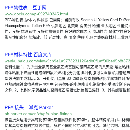
PFA物性表 – 豆丁网
www.docin.com/p-692740345.html
PFA物性表 总体 材料状态 已商用：当前有效 Search ULYellow Card DuPon
Fluoropolymers Teflon PFA 供货地区 北美洲 南美洲 欧洲 亚太地区 性能特
性，良好 抗溶解性 良好的抗蠕变性 良好的熔体强度 流动性高 耐化学性良
影响性能良好 烟释放，低 延展性，高 用途 薄膜 电器导线绝缘材料 工业领
PFA材料特性 百度文库
wenku.baidu.com/view/9cb9e1a9773231126edb6f1aff00bed5b8f3
物料性能 1、为少量全氟丙基全氟乙烯基醚与聚四氟乙烯的共聚物.熔融粘
溶体粘度下降而性能与聚四氟乙烯相比无变化.此种树脂可以直接采用普通热
型方法加工成制品. 2、长期使用温度-80–260 度有卓越的耐化学腐蚀性对
品都耐腐蚀摩擦系数在塑料中 还有很好的电性能其电绝缘性不受温度影响有
之称. 2、其耐化学药品性与聚四氟乙烯相似比偏氟乙烯好. 3、其抗蠕变性和
PFA 接头 – 派克 Parker
ph.parker.com/cn/zh/pfa-pipe-fittings
该管接头适用于高纯化学物质或者腐蚀性化学物质。整体结构采用 pfa 材料
使其具有卓越的抗腐蚀性能。多种不同的尺寸和结构可选。其他结构、材料