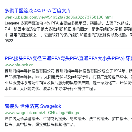
多聚甲醛溶液 4% PFA 百度文库
wenku.baidu.com/view/54b32fa7dd36a32d73758196.html
Leagene 多聚甲醛溶液 4% PFA 主要由多聚甲醛、磷酸盐、去离子水组成，
7.4，该固定液适合于绝大多数组织和细 胞的固定，是免疫组织化学和培养
中 常用的固定液之一，它能较好的保护组织 和细胞的形态结构以及核酸。Re
9522
PFA接头PFA变径三通PFA弯头PFA直通PFA大小头PFA外牙
www.pfa-sclt.cn
苏州尚纯半导体设备有限公司-苏州尚纯半导体设备有限公成立于1994年，
产品横跨半导体，lcd，太阳能光伏以及pcb等行业，拥有广泛的客户群体，
业从事流体系统配件销售及售后服务的集成供应商，是一家为化工、环保设
水处理，太阳能光伏、液晶和半导体等行业提供工程 。
管接头 世伟洛克 Swagelok
www.swagelok.com/zh-CN/ alog/Fittings
世伟洛克卡套管接头、生物制药接头、绝缘接头、法兰式接头、扩口接头、
接头、真空接头、焊接式接头和其他产品。