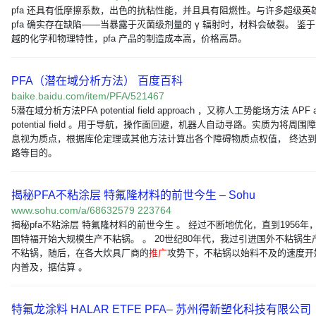
pfa 还具有低摩擦系数，出色的抗粘性能，并且具有阻燃性。与许多超级英
pfa 确实存在缺陷——当暴露于灭菌级剂量的 γ 辐射时，材料会破裂。 鉴于 p
越的化学和物理特性，pfa 产品的制造成本高，价格高昂。
PFA（潜在域分析方法） 百度百科
baike.baidu.com/item/PFA/521467
5潜在域分析方法PFA potential field approach ，又称人工势能场方法 APF arti
potential field 。用于导航，操作面回避，机器人自动寻路。实质为将周围
息视为质点，根据库伦定理或其他方法计算出各个障碍物质点权值， 终达
路等目的。
揭秘PFA不粘涂层 特氟隆材料的前世今生 – Sohu
www.sohu.com/a/68632579 223764
揭秘pfa不粘涂层 特氟隆材料的前世今生 。 经过不断地优化，直到1956年
国特福开始大规模生产不粘锅。 。 20世纪80年代，我过引进国外不粘锅生
不粘锅，随后，在各大炊具厂商的
推广
攻势下，不粘锅以始料不及的速度开
内普及，据估算 。
特氟龙涂料 HALAR ETFE PFA– 苏州得新塑化科技有限公司