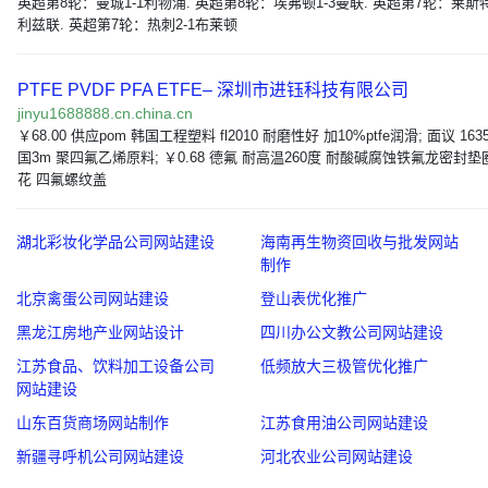
英超第8轮：曼城1-1利物浦. 英超第8轮：埃弗顿1-3曼联. 英超第7轮：莱斯特
利兹联. 英超第7轮：热刺2-1布莱顿
PTFE PVDF PFA ETFE– 深圳市进钰科技有限公司
jinyu1688888.cn.china.cn
￥68.00 供应pom 韩国工程塑料 fl2010 耐磨性好 加10%ptfe润滑; 面议 1635 
国3m 聚四氟乙烯原料; ￥0.68 德氟 耐高温260度 耐酸碱腐蚀铁氟龙密封垫
花 四氟螺纹盖
湖北彩妆化学品公司网站建设
海南再生物资回收与批发网站
制作
北京禽蛋公司网站建设
登山表优化推广
黑龙江房地产业网站设计
四川办公文教公司网站建设
江苏食品、饮料加工设备公司
低频放大三极管优化推广
网站建设
山东百货商场网站制作
江苏食用油公司网站建设
新疆寻呼机公司网站建设
河北农业公司网站建设