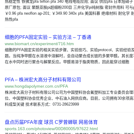
热稳定性 铁佛龙pfa teflon pfa 340 电线电缆应用; 面议 供应pfa 日本旭硝子 p
原厂原包; 面议 聚酰亚胺pi超细粉200目 三井化学pi纯树脂 密封件用料 可与p
￥0.96 pfa neoflon ap-201; ￥349.90 340x pfa 美国科慕 绝缘材料 耐化学
热性pfa
细胞的PFA固定实验 – 实验方法 – 丁香通
www.biomart.cn/experiment/716.htm
细胞的PFA固定实验的相关实验步骤、实验技巧、实验protocol、实验经验
题。当纯净甲醛在水溶液中溶解时，会自动聚合成长链的多聚甲醛。其长度
在水中同时进行聚合与解聚反应。甲醛易溶于脂类物质，因此能穿过细胞
PFA – 株洲宏大高分子材料有限公司
www.hongdapolymer.com.cn/PFA
株洲宏大高分子材料有限公司公司为中国塑料协会氟塑料加工专业委员会理
位、中国塑料协会优秀企业、中石油入网供应商。目前，公司拥有30余项高
料成型关键 技术联系方式：0731-28623999
盘点历届PFA年度 球员 C罗曾蝉联 网易体育
sports.163.com/photoview/00D80005/97622.html