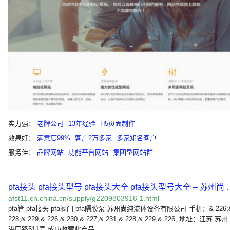
实力强：
老牌公司
13年经验
H5页面制作
效果好：
满意度99%
客户2万多家
多家知名客户
服务佳：
品牌网站
功能平台网站
集团型网站群
pfa接头 pfa接头型号 pfa接头大全 pfa接头型号大全 – 苏州尚 
afst11.cn.china.cn/supply/g2209803916 1.html
pfa管 pfa接头 pfa阀门 pfa隔膜泵 苏州尚纯流体设备有限公司 手机：& 226;& 
228;& 229;& 226;& 230;& 227;& 231;& 228;& 229;& 226; 地址：江苏 
港田路511号 成功收藏此产品