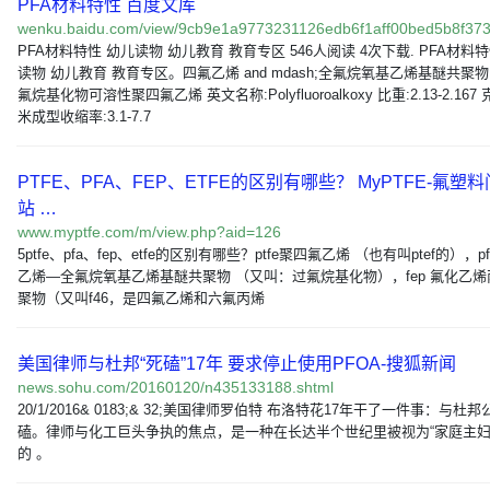
PFA材料特性 百度文库
wenku.baidu.com/view/9cb9e1a9773231126edb6f1aff00bed5b8f373
PFA材料特性 幼儿读物 幼儿教育 教育专区 546人阅读 4次下载. PFA材料
读物 幼儿教育 教育专区。四氟乙烯 and mdash;全氟烷氧基乙烯基醚共聚物
氟烷基化物可溶性聚四氟乙烯 英文名称:Polyfluoroalkoxy 比重:2.13-2.167
米成型收缩率:3.1-7.7
PTFE、PFA、FEP、ETFE的区别有哪些？ MyPTFE-氟塑
站 …
www.myptfe.com/m/view.php?aid=126
5ptfe、pfa、fep、etfe的区别有哪些？ptfe聚四氟乙烯 （也有叫ptef的），p
乙烯—全氟烷氧基乙烯基醚共聚物 （又叫：过氟烷基化物），fep 氟化乙烯
聚物（又叫f46，是四氟乙烯和六氟丙烯
美国律师与杜邦“死磕”17年 要求停止使用PFOA-搜狐新闻
news.sohu.com/20160120/n435133188.shtml
20/1/2016& 0183;& 32;美国律师罗伯特 布洛特花17年干了一件事：与杜
磕。律师与化工巨头争执的焦点，是一种在长达半个世纪里被视为“家庭主妇
的 。