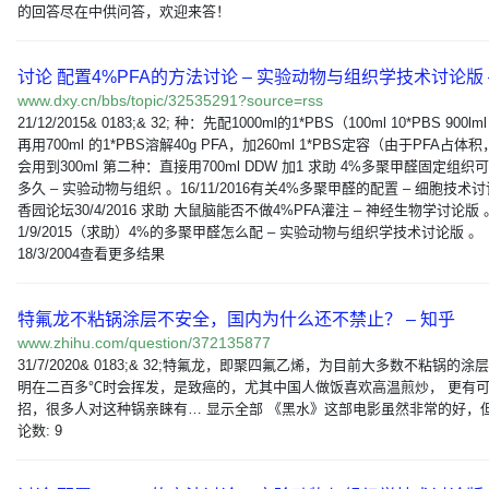
的回答尽在中供问答，欢迎来答！
讨论 配置4%PFA的方法讨论 – 实验动物与组织学技术讨论版 
www.dxy.cn/bbs/topic/32535291?source=rss
21/12/2015& 0183;& 32; 种：先配1000ml的1*PBS（100ml 10*PBS 900l
再用700ml 的1*PBS溶解40g PFA，加260ml 1*PBS定容（由于PFA占体
会用到300ml 第二种：直接用700ml DDW 加1 求助 4%多聚甲醛固定组织
多久 – 实验动物与组织 。16/11/2016有关4%多聚甲醛的配置 – 细胞技术讨
香园论坛30/4/2016 求助 大鼠脑能否不做4%PFA灌注 – 神经生物学讨论版 
1/9/2015（求助）4%的多聚甲醛怎么配 – 实验动物与组织学技术讨论版 。
18/3/2004查看更多结果
特氟龙不粘锅涂层不安全，国内为什么还不禁止？ – 知乎
www.zhihu.com/question/372135877
31/7/2020& 0183;& 32;特氟龙，即聚四氟乙烯，为目前大多数不粘锅的涂
明在二百多℃时会挥发，是致癌的，尤其中国人做饭喜欢高温煎炒， 更有
招，很多人对这种锅亲睐有… 显示全部 《黑水》这部电影虽然非常的好，但
论数: 9