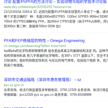
讨论 配置4%PFA的方法讨论 – 实验动物与组织学技术讨论版 
www.dxy.cn/bbs/topic/32535291?source=rss
21/12/2015& 0183;& 32; 近因为配置4%PFA和实验室的人争论了一番，
哪个才是正确的？ 种：先配1000ml的1*PBS（100ml 10*PBS 900lml DD
700ml 的1*PBS溶解40g PFA，加260ml 1*PBS定容（由于PFA占体积，
到300ml 第二种：直接用700ml DDW 加1
PFA和FEP绝缘层的特性 – Omega Engineering
cn.omega.com/learning/Teflon Insul.html
fep和pfa的化学性质和物理性质 组合是由其真正的氟碳结构决定 的。这种
结构导致材料具 有几乎普遍的化学惰性；在300˚c 572˚f 温度以下，完全不
已知溶剂；极好的热稳定性和无 与伦比的电气特性，包括低介电损 失、低
和高介电强度。
深圳市交通运输局（深圳市港务管理局） – sz
jtys.sz.gov.cn
业务咨询、依法行政监督投诉举报电话：0755-12328 业务咨询、依法行政
举报邮箱：jtzx12328 jtys.sz.gov.cn 政务传真：0755-83168999