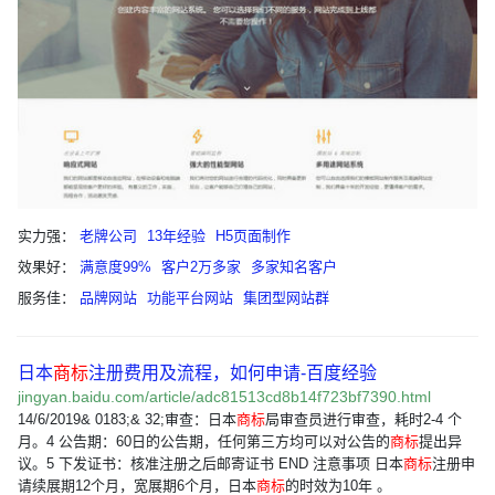
实力强：
老牌公司
13年经验
H5页面制作
效果好：
满意度99%
客户2万多家
多家知名客户
服务佳：
品牌网站
功能平台网站
集团型网站群
日本
商标
注册费用及流程，如何申请-百度经验
jingyan.baidu.com/article/adc81513cd8b14f723bf7390.html
14/6/2019& 0183;& 32;审查：日本
商标
局审查员进行审查，耗时2-4 个
月。4 公告期：60日的公告期，任何第三方均可以对公告的
商标
提出异
议。5 下发证书：核准注册之后邮寄证书 END 注意事项 日本
商标
注册申
请续展期12个月，宽展期6个月，日本
商标
的时效为10年 。