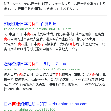
3471 メールでのお問合せ 以下のフォームより、お問合せを承っており
ます。 の表示がある項目につきましては必ず入力 。
如何注册日本
商标
？ 百度知道
zhidao.baidu.com/question/180479711.html
5、审查 ： 日本
商标
局接到申请后，首先要通过形式审查阶段，在确定
商标
申请的基本要素齐全后，进入实质审查阶段。时间为3-5个月。 6、
公告期：
商标
通过日本
商标
局核准后，会将该
商标
周刊上登记公告，公
告日期讲以函件的形式通知申请人，公告期为三个 。
怎样查询日本
商标
？ – 知乎 – Zhihu
www.zhihu.com/question/22231454?sort=created
进入日本
商标
局官网，点击进入日本
商标
数据库. 如果只知道
商标
名，直
接在 行右边输入，点击search。若也知道类别（Class 第二行左边下拉
选择Class 右边输入所属类别，如电子产品，则输入“9”。Method建议选
择"and".点击search.
日本
商标
如何注册 – 知乎 – zhuanlan.zhihu.com
zhuanlan.zhihu.com/p/69138100