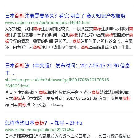
日本
商标
注册需要多久？看完 明白了 赛贝知识产权服务
www.saibeiip.com/ipr/trademark-d4644.html
大家知道，我国
商标
注册周期比较长，一般从提交
商标
注册申请到拿到
商
标
注册证书需要一年多的时间，如果
商标
注册过程中出现
商标
驳回或者
商
标
异议的情况，需要的时间 更长了。.
商标
注册时间之所以这么长，主要
还是因为近年来
商标
注册申请量逐年攀升，
商标
局面临着庞大的工作量。
日本
商标
法（中文版） 发布时间：2017-05-15 21:36 信息
工 …
sbj.cnipa.gov.cn/ztbd/sbhwwq/ggfl/201705/t20170515
264669.html
首页 > 专题报道 >
商标
海外维权信息平台 > 各国
商标
法律法规数据库;
日本
商标
法（中文版） 发布时间：2017-05-15 21:36 信息工商总局
商标
局 日本
商标
法（中文版）.docx 。
怎样查询日本
商标
？ – 知乎 – Zhihu
www.zhihu.com/question/22231454
日本是距离我国 近的高度发达的资本主义国家之一，其国内资源极端缺