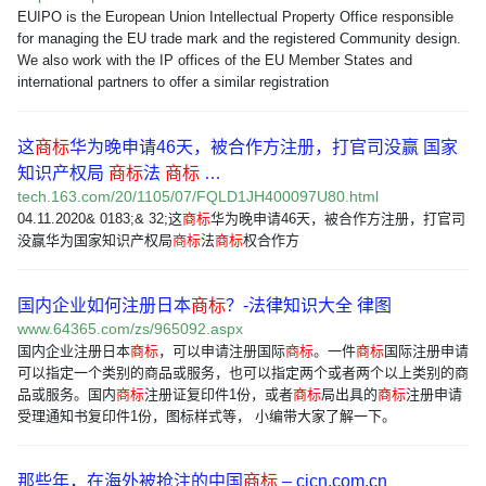
EUIPO is the European Union Intellectual Property Office responsible
for managing the EU trade mark and the registered Community design.
We also work with the IP offices of the EU Member States and
international partners to offer a similar registration
这
商标
华为晚申请46天，被合作方注册，打官司没赢 国家
知识产权局
商标
法
商标
…
tech.163.com/20/1105/07/FQLD1JH400097U80.html
04.11.2020& 0183;& 32;这
商标
华为晚申请46天，被合作方注册，打官司
没赢华为国家知识产权局
商标
法
商标
权合作方
国内企业如何注册日本
商标
？-法律知识大全 律图
www.64365.com/zs/965092.aspx
国内企业注册日本
商标
，可以申请注册国际
商标
。一件
商标
国际注册申请
可以指定一个类别的商品或服务，也可以指定两个或者两个以上类别的商
品或服务。国内
商标
注册证复印件1份，或者
商标
局出具的
商标
注册申请
受理通知书复印件1份，图标样式等， 小编带大家了解一下。
那些年，在海外被抢注的中国
商标
– cicn.com.cn