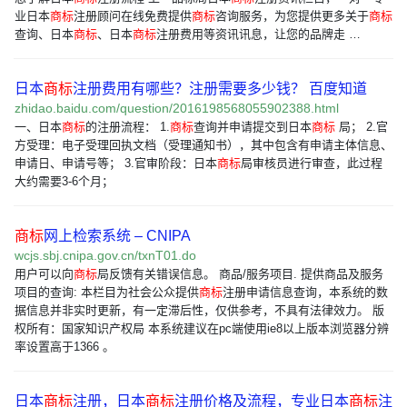
业日本
商标
注册顾问在线免费提供
商标
咨询服务，为您提供更多关于
商标
查询、日本
商标
、日本
商标
注册费用等资讯讯息，让您的品牌走 …
日本
商标
注册费用有哪些？注册需要多少钱？ 百度知道
zhidao.baidu.com/question/2016198568055902388.html
一、日本
商标
的注册流程： 1.
商标
查询并申请提交到日本
商标
局； 2.官
方受理：电子受理回执文档（受理通知书），其中包含有申请主体信息、
申请日、申请号等； 3.官审阶段：日本
商标
局审核员进行审查，此过程
大约需要3-6个月；
商标
网上检索系统 – CNIPA
wcjs.sbj.cnipa.gov.cn/txnT01.do
用户可以向
商标
局反馈有关错误信息。 商品/服务项目. 提供商品及服务
项目的查询: 本栏目为社会公众提供
商标
注册申请信息查询，本系统的数
据信息并非实时更新，有一定滞后性，仅供参考，不具有法律效力。 版
权所有：国家知识产权局 本系统建议在pc端使用ie8以上版本浏览器分辨
率设置高于1366 。
日本
商标
注册，日本
商标
注册价格及流程，专业日本
商标
注