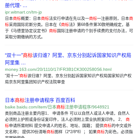
册代理- …
ipr.witmart.cn/tm-jp
日本
商标
概要：日本
商标
法实行申请在先以及一
商标
一注册原则，日本
商
标
采用国际尼斯分类。日本在《
商标
法》第68条件第30款明确规定，基
于《马德里协定议定书》
商标
国际注册申请的个别手续费的支付办法，可
采取分期缴纳的方式。
“双十一”
商标
该归谁？阿里、京东分别起诉国家知识产权局
阿里集 …
money.163.com/20/1110/17/FR3B1CK3002580S6.html
“双十一”
商标
该归谁？阿里、京东分别起诉国家知识产权局国家知识产权
局京东阿里集团知识产权法院审查
日本
商标
注册申请程序 百度百科
baike.baidu.com/item/日本
商标
注册申请程序/9648921
类别商品注册主要内容1． 申请条件 可以以自然人或法人申请，自然人
必须附上护照或身份证复印件，法人必须附上营业执照复印件。 2．
商
标
申请所需材料 提交申请人的姓名、地址、国籍； 提供
商标
的中文或外
文名称； 提供20份清晰
商标
图样（2*2/8*8）； 如果
商标
为彩色，必须指
定哪种颜色 。