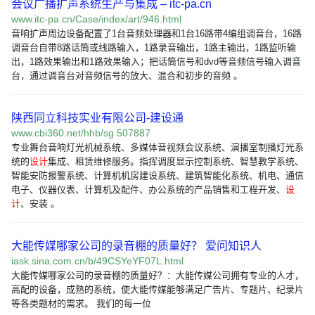
会议广播扩声系统生产与集成 – itc-pa.cn
www.itc-pa.cn/Case/index/art/946.html
音响扩声周边设备配置了1台音频处理器和1台16路带4编组调音台，16路
调音台自带8路话筒或线路输入，1路录音输出，1路主输出，1路监听输
出，1路效果输出和1路效果输入；把话筒信号和dvd等音频信号输入调音
台，通过调音台对音频信号的放大、混合和初步的音频 。
陕西同立科技实业有限公司-建设通
www.cbi360.net/hhb/sg 507887
专业舞台音响灯光机械系统、多媒体音视频会议系统、演播室制播灯光系
统的
设计
集成、租赁维修服务。指挥调度显示控制系统、智慧教学系统、
智能安防报警系统、计算机机房建设系统、建筑智能化系统、机电、通信
电子、仪器仪表、计算机及配件、办公系统的产品销售和工程开发、
设
计
、安装 。
大能传媒哪家公司的录音棚的质量好？ 爱问知识人
iask.sina.com.cn/b/49CSYeYF07L.html
大能传媒哪家公司的录音棚的质量好？：大能传媒公司拥有专业的人才，
高配的设备，成熟的系统，使大能传媒能够满足广告片、专题片、纪录片
等各类题材的需求。 我们的每一位