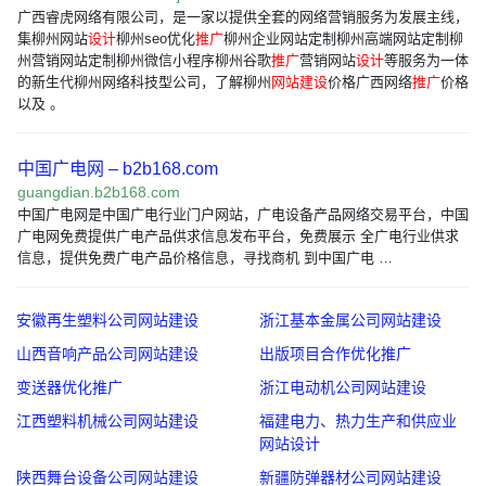
广西睿虎网络有限公司，是一家以提供全套的网络营销服务为发展主线，
集柳州网站
设计
柳州seo优化
推广
柳州企业网站定制柳州高端网站定制柳
州营销网站定制柳州微信小程序柳州谷歌
推广
营销网站
设计
等服务为一体
的新生代柳州网络科技型公司，了解柳州
网站建设
价格广西网络
推广
价格
以及 。
中国广电网 – b2b168.com
guangdian.b2b168.com
中国广电网是中国广电行业门户网站，广电设备产品网络交易平台，中国
广电网免费提供广电产品供求信息发布平台，免费展示 全广电行业供求
信息，提供免费广电产品价格信息，寻找商机 到中国广电 …
安徽再生塑料公司网站建设
浙江基本金属公司网站建设
山西音响产品公司网站建设
出版项目合作优化推广
变送器优化推广
浙江电动机公司网站建设
江西塑料机械公司网站建设
福建电力、热力生产和供应业
网站设计
陕西舞台设备公司网站建设
新疆防弹器材公司网站建设