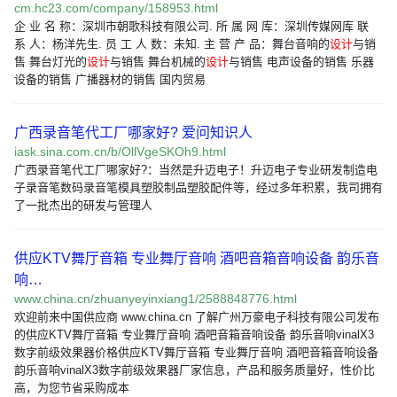
cm.hc23.com/company/158953.html
企 业 名 称：深圳市朝歌科技有限公司. 所 属 网 库：深圳传媒网库 联
系 人：杨洋先生. 员 工 人 数：未知. 主 营 产 品：舞台音响的
设计
与销
售 舞台灯光的
设计
与销售 舞台机械的
设计
与销售 电声设备的销售 乐器
设备的销售 广播器材的销售 国内贸易
广西录音笔代工厂哪家好? 爱问知识人
iask.sina.com.cn/b/OllVgeSKOh9.html
广西录音笔代工厂哪家好?：当然是升迈电子！升迈电子专业研发制造电
子录音笔数码录音笔模具塑胶制品塑胶配件等，经过多年积累，我司拥有
了一批杰出的研发与管理人
供应KTV舞厅音箱 专业舞厅音响 酒吧音箱音响设备 韵乐音
响…
www.china.cn/zhuanyeyinxiang1/2588848776.html
欢迎前来中国供应商 www.china.cn 了解广州万豪电子科技有限公司发布
的供应KTV舞厅音箱 专业舞厅音响 酒吧音箱音响设备 韵乐音响vinalX3
数字前级效果器价格供应KTV舞厅音箱 专业舞厅音响 酒吧音箱音响设备
韵乐音响vinalX3数字前级效果器厂家信息，产品和服务质量好，性价比
高，为您节省采购成本