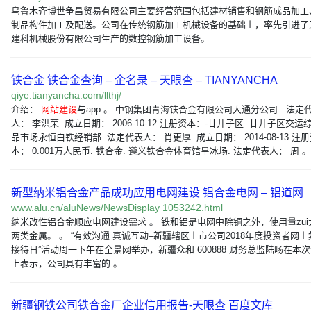
乌鲁木齐博世争昌贸易有限公司主要经营范围包括建材销售和钢筋成品加工
制品构件加工及配送。公司在传统钢筋加工机械设备的基础上，率先引进了
建科机械股份有限公司生产的数控钢筋加工设备。
铁合金 铁合金查询 – 企名录 – 天眼查 – TIANYANCHA
qiye.tianyancha.com/llthj/
介绍：
网站建设
与app 。 中钢集团青海铁合金有限公司大通分公司 . 法定
人： 李洪荣. 成立日期： 2006-10-12 注册资本：-甘井子区. 甘井子区交运
品市场永恒白铁经销部. 法定代表人： 肖更厚. 成立日期： 2014-08-13 注
本： 0.001万人民币. 铁合金. 遵义铁合金体育馆旱冰场. 法定代表人： 周 。
新型纳米铝合金产品成功应用电网建设 铝合金电网 – 铝道网
www.alu.cn/aluNews/NewsDisplay 1053242.html
纳米改性铝合金顺应电网建设需求 。 铁和铝是电网中除铜之外，使用量zui
两类金属。 。 “有效沟通 真诚互动–新疆辖区上市公司2018年度投资者网上
接待日”活动周一下午在全景网举办，新疆众和 600888 财务总监陆旸在本
上表示，公司具有丰富的 。
新疆钢铁公司铁合金厂企业信用报告-天眼查 百度文库