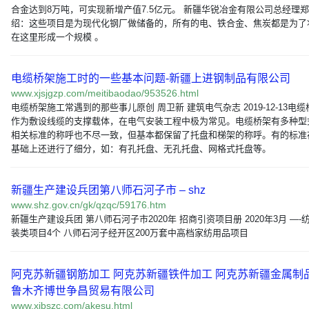
合金达到8万吨，可实现新增产值7.5亿元。 新疆华锐冶金有限公司总经理
绍：这些项目是为现代化钢厂做储备的，所有的电、铁合金、焦炭都是为了
在这里形成一个规模 。
电缆桥架施工时的一些基本问题-新疆上进钢制品有限公司
www.xjsjgzp.com/meitibaodao/953526.html
电缆桥架施工常遇到的那些事儿原创 周卫新 建筑电气杂志 2019-12-13电缆
作为敷设线缆的支撑载体，在电气安装工程中极为常见。电缆桥架有多种型
相关标准的称呼也不尽一致，但基本都保留了托盘和梯架的称呼。有的标准
基础上还进行了细分，如：有孔托盘、无孔托盘、网格式托盘等。
新疆生产建设兵团第八师石河子市 – shz
www.shz.gov.cn/gk/qzqc/59176.htm
新疆生产建设兵团 第八师石河子市2020年 招商引资项目册 2020年3月 —-
装类项目4个 八师石河子经开区200万套中高档家纺用品项目
阿克苏新疆钢筋加工 阿克苏新疆铁件加工 阿克苏新疆金属制品
鲁木齐博世争昌贸易有限公司
www.xjbszc.com/akesu.html