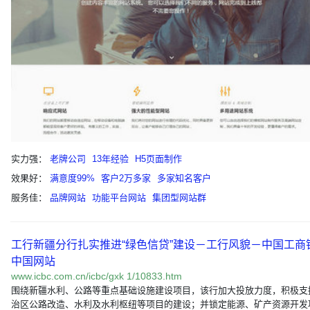
实力强：
老牌公司
13年经验
H5页面制作
效果好：
满意度99%
客户2万多家
多家知名客户
服务佳：
品牌网站
功能平台网站
集团型网站群
工行新疆分行扎实推进“绿色信贷”建设－工行风貌－中国工商
中国网站
www.icbc.com.cn/icbc/gxk 1/10833.htm
围绕新疆水利、公路等重点基础设施建设项目，该行加大投放力度，积极支
治区公路改造、水利及水利枢纽等项目的建设；并锁定能源、矿产资源开发