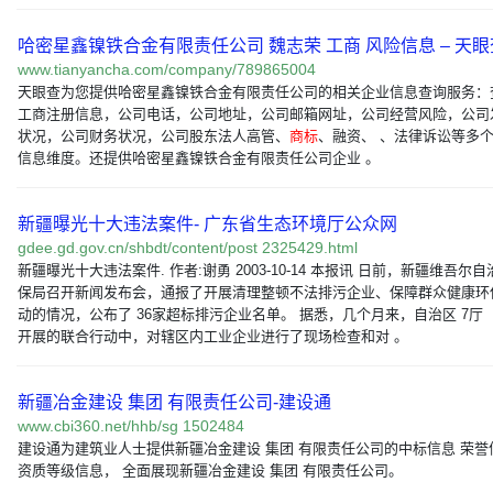
哈密星鑫镍铁合金有限责任公司 魏志荣 工商 风险信息 – 天眼
www.tianyancha.com/company/789865004
天眼查为您提供哈密星鑫镍铁合金有限责任公司的相关企业信息查询服务：
工商注册信息，公司电话，公司地址，公司邮箱网址，公司经营风险，公司
状况，公司财务状况，公司股东法人高管、
商标
、融资、 、法律诉讼等多
信息维度。还提供哈密星鑫镍铁合金有限责任公司企业 。
新疆曝光十大违法案件- 广东省生态环境厅公众网
gdee.gd.gov.cn/shbdt/content/post 2325429.html
新疆曝光十大违法案件. 作者:谢勇 2003-10-14 本报讯 日前，新疆维吾尔
保局召开新闻发布会，通报了开展清理整顿不法排污企业、保障群众健康环
动的情况，公布了 36家超标排污企业名单。 据悉，几个月来，自治区 7厅
开展的联合行动中，对辖区内工业企业进行了现场检查和对 。
新疆冶金建设 集团 有限责任公司-建设通
www.cbi360.net/hhb/sg 1502484
建设通为建筑业人士提供新疆冶金建设 集团 有限责任公司的中标信息 荣誉
资质等级信息， 全面展现新疆冶金建设 集团 有限责任公司。