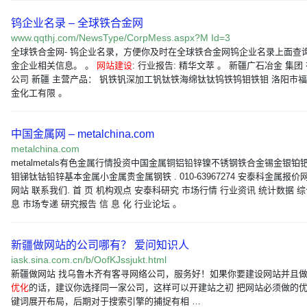
钨企业名录 – 全球铁合金网
www.qqthj.com/NewsType/CorpMess.aspx?M Id=3
全球铁合金网- 钨企业名录，方便你及时在全球铁合金网钨企业名录上面查
金企业相关信息。 。
网站建设
: 行业报告: 精华文萃 。 新疆广石冶金 集团
公司 新疆 主营产品： 钒铁钒深加工钒钛铁海绵钛钛钨铁钨钼铁钼 洛阳市
金化工有限 。
中国金属网 – metalchina.com
metalchina.com
metalmetals有色金属行情投资中国金属铜铝铅锌镍不锈钢铁合金锡金银铂
钼锑钛钴铅锌基本金属小金属贵金属钢铁 . 010-63967274 安泰科金属报价
网站 联系我们. 首 页 机构观点 安泰科研究 市场行情 行业资讯 统计数据 
息 市场专递 研究报告 信 息 化 行业论坛 。
新疆做网站的公司哪有？ 爱问知识人
iask.sina.com.cn/b/OofKJssjukt.html
新疆做网站 找乌鲁木齐有客寻网络公司，服务好！如果你要建设网站并且
优化
的话，建议你选择同一家公司，这样可以开建站之初 把网站必须做的
键词展开布局，后期对于搜索引擎的捕捉有相 …