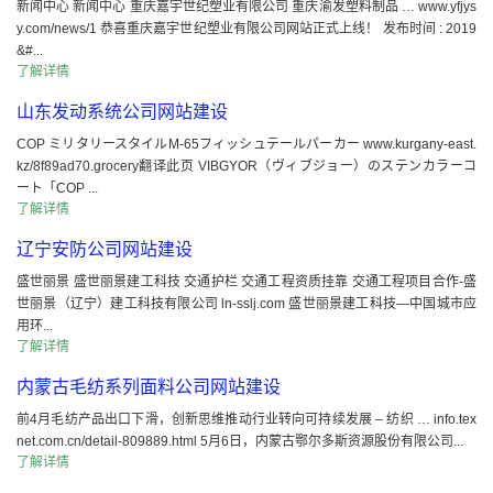
新闻中心 新闻中心 重庆嘉宇世纪塑业有限公司 重庆渝发塑料制品 … www.yfjys
y.com/news/1 恭喜重庆嘉宇世纪塑业有限公司网站正式上线！ 发布时间 : 2019
&#...
了解详情
山东发动系统公司网站建设
COP ミリタリースタイルM-65フィッシュテールパーカー www.kurgany-east.
kz/8f89ad70.grocery翻译此页 VIBGYOR（ヴィブジョー）のステンカラーコ
ート「COP ...
了解详情
辽宁安防公司网站建设
盛世丽景 盛世丽景建工科技 交通护栏 交通工程资质挂靠 交通工程项目合作-盛
世丽景（辽宁）建工科技有限公司 ln-sslj.com 盛世丽景建工科技—中国城市应
用环...
了解详情
内蒙古毛纺系列面料公司网站建设
前4月毛纺产品出口下滑，创新思维推动行业转向可持续发展 – 纺织 … info.tex
net.com.cn/detail-809889.html 5月6日，内蒙古鄂尔多斯资源股份有限公司...
了解详情