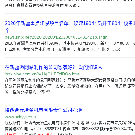
合金信息想查看更多铁合金的具体 到天眼 …
2020年新疆重点建设项目名单：续建190个 新开工80个 预备1
个 …
news.lmjx.net/2020/202004/2020040314314218.shtml
2020年新疆重点项目共计390项，其中续建项目190项、新开工项目80项、
目120项。主要分为水利项目、交通项目、能源项目、产业项目以及
在新疆做网站制作的公司哪家好？ 爱问知识人
iask.sina.com.cn/b/1IgGUEFzlDOa.html
在新疆做网站制作的公司哪家好？：乌鲁木齐新疆大漠传奇网络公司挺好的
该公司算是行业的领航者了，安全，质量没得说的，在用户的口碑还是很不
的，性价比挺高的，值得?
陕西合元冶金机电有限责任公司-官网
www.sxhyyj.com
版权所有：陕西合元冶金机电有限责任公司 地 址:陕西省西安市未央路126
商务港601 电 话:029－86289031 传真:029－86286362 陕icp备13003470号
站建设
：力洋网络
网站建设
：力洋网络