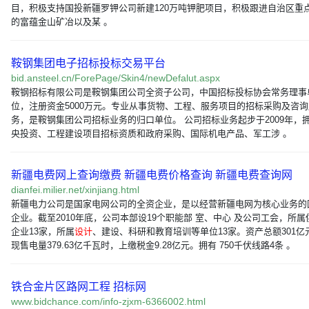
目，积极支持国投新疆罗钾公司新建120万吨钾肥项目，积极跟进自治区重
的富蕴金山矿冶以及某 。
鞍钢集团电子招标投标交易平台
bid.ansteel.cn/ForePage/Skin4/newDefalut.aspx
鞍钢招标有限公司是鞍钢集团公司全资子公司，中国招标投标协会常务理事
位，注册资金5000万元。专业从事货物、工程、服务项目的招标采购及咨询
务，是鞍钢集团公司招标业务的归口单位。 公司招标业务起步于2009年，
央投资、工程建设项目招标资质和政府采购、国际机电产品、军工涉 。
新疆电费网上查询缴费 新疆电费价格查询 新疆电费查询网
dianfei.milier.net/xinjiang.html
新疆电力公司是国家电网公司的全资企业，是以经营新疆电网为核心业务的
企业。截至2010年底，公司本部设19个职能部 室、中心 及公司工会，所属
企业13家，所属
设计
、建设、科研和教育培训等单位13家。资产总额301亿
现售电量379.63亿千瓦时，上缴税金9.28亿元。拥有 750千伏线路4条 。
铁合金片区路网工程 招标网
www.bidchance.com/info-zjxm-6366002.html