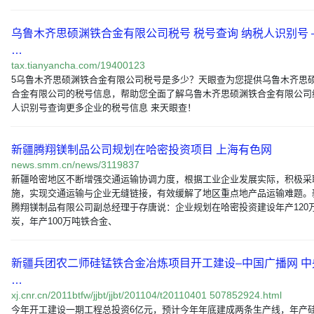
乌鲁木齐思硕渊铁合金有限公司税号 税号查询 纳税人识别号 –
…
tax.tianyancha.com/19400123
5乌鲁木齐思硕渊铁合金有限公司税号是多少？天眼查为您提供乌鲁木齐思
合金有限公司的税号信息，帮助您全面了解乌鲁木齐思硕渊铁合金有限公司
人识别号查询更多企业的税号信息 来天眼查！
新疆腾翔镁制品公司规划在哈密投资项目 上海有色网
news.smm.cn/news/3119837
新疆哈密地区不断增强交通运输协调力度，根据工业企业发展实际，积极采
施，实现交通运输与企业无缝链接，有效缓解了地区重点地产品运输难题。
腾翔镁制品有限公司副总经理于存唐说：企业规划在哈密投资建设年产120
炭，年产100万吨铁合金、
新疆兵团农二师硅锰铁合金冶炼项目开工建设–中国广播网 中
…
xj.cnr.cn/2011btfw/jjbt/jjbt/201104/t20110401 507852924.html
今年开工建设一期工程总投资6亿元，预计今年年底建成两条生产线，年产