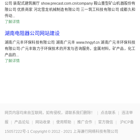
公司 装配式建筑展厅 show.precast.com.cn/company 鞍山重型矿山机器股份有
限公司 优质商家 河北雪龙机械制造有限公司 三一筑工科技有限公司 成都久和
传动...
了解详情
湖南电阻器公司网站建设
湖南广元丰环保科技有限公司 湖南广元丰 www.hngyf.cn 湖南广元丰环保科技
有限公司-广元丰致力于环保技术的开发与咨询服务，金属材料，矿产品，化工
产品的...
了解详情
网页内容均来自互联网，如有侵权，请联系我们删除！
|
点击联系
|
违法举
报
|
产品论坛
|
网站收录
|
使用帮助
|
推广合作
|
官方微信
|
沪ICP备
15057222号-1
Copyright © 2012 - 2021 上海谦行网络科技有限公司