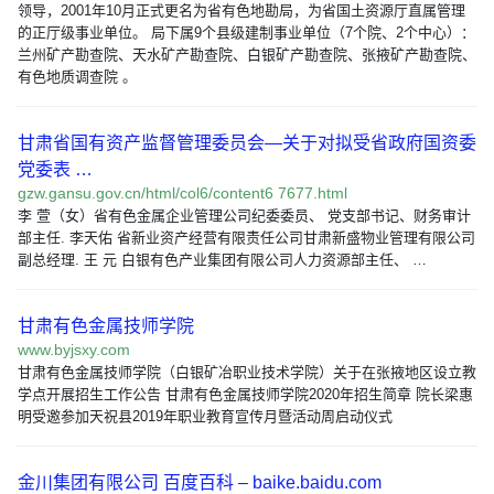
领导，2001年10月正式更名为省有色地勘局，为省国土资源厅直属管理
的正厅级事业单位。 局下属9个县级建制事业单位（7个院、2个中心）：
兰州矿产勘查院、天水矿产勘查院、白银矿产勘查院、张掖矿产勘查院、
有色地质调查院 。
甘肃省国有资产监督管理委员会—关于对拟受省政府国资委
党委表 …
gzw.gansu.gov.cn/html/col6/content6 7677.html
李 萱（女）省有色金属企业管理公司纪委委员、 党支部书记、财务审计
部主任. 李天佑 省新业资产经营有限责任公司甘肃新盛物业管理有限公司
副总经理. 王 元 白银有色产业集团有限公司人力资源部主任、 …
甘肃有色金属技师学院
www.byjsxy.com
甘肃有色金属技师学院（白银矿冶职业技术学院）关于在张掖地区设立教
学点开展招生工作公告 甘肃有色金属技师学院2020年招生简章 院长梁惠
明受邀参加天祝县2019年职业教育宣传月暨活动周启动仪式
金川集团有限公司 百度百科 – baike.baidu.com