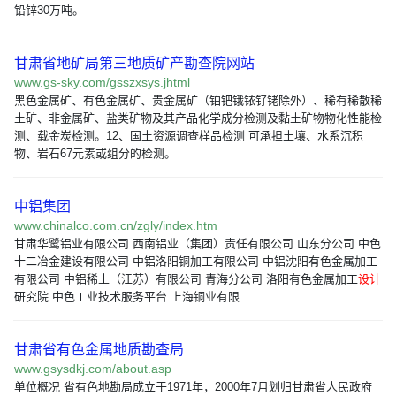
铅锌30万吨。
甘肃省地矿局第三地质矿产勘查院网站
www.gs-sky.com/gsszxsys.jhtml
黑色金属矿、有色金属矿、贵金属矿（铂钯锇铱钌铑除外）、稀有稀散稀
土矿、非金属矿、盐类矿物及其产品化学成分检测及黏土矿物物化性能检
测、载金炭检测。12、国土资源调查样品检测 可承担土壤、水系沉积
物、岩石67元素或组分的检测。
中铝集团
www.chinalco.com.cn/zgly/index.htm
甘肃华鹭铝业有限公司 西南铝业（集团）责任有限公司 山东分公司 中色
十二冶金建设有限公司 中铝洛阳铜加工有限公司 中铝沈阳有色金属加工
有限公司 中铝稀土（江苏）有限公司 青海分公司 洛阳有色金属加工
设计
研究院 中色工业技术服务平台 上海铜业有限
甘肃省有色金属地质勘查局
www.gsysdkj.com/about.asp
单位概况 省有色地勘局成立于1971年，2000年7月划归甘肃省人民政府