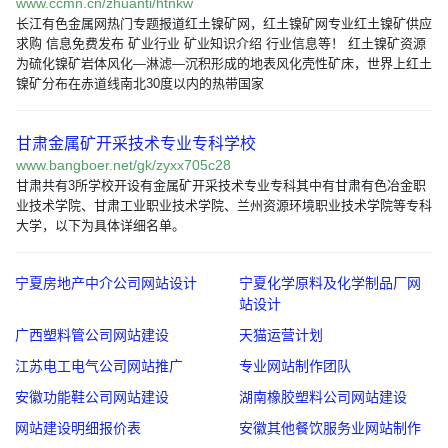
www.ccmn.cn/zhuanti/htnkw
长江有色金属网热门专题报道红土镍矿网，红土镍矿网专业红土镍矿供应
求购 信息免费发布 矿业行业 矿业知识介绍 行业信息等！ 红土镍矿资源
为硫化镍矿岩体风化―淋滤―沉积形成的地表风化壳性矿床，世界上红土
镍矿分布在赤道线南北30度以内的热带国家
甘肃金属矿开采技术专业专科学校
www.bangboer.net/gk/zyxx705c28
甘肃共有3所学校开设有金属矿开采技术专业专科其中有甘肃有色冶金职
业技术学院、甘肃工业职业技术学院、兰州资源环境职业技术学院等专科
大学，以下为具体详细名单。
宁夏房地产中介公司网站设计
宁夏化学原料及化学制品厂网
站设计
广西塑料管公司网站建设
天猫运营计划
江苏电工电气公司网站推广
专业网站制作团队
安徽功能鞋公司网站建设
湖南橡胶塑料公司网站建设
网站建设明细报价表
安徽其他餐饮服务业网站制作