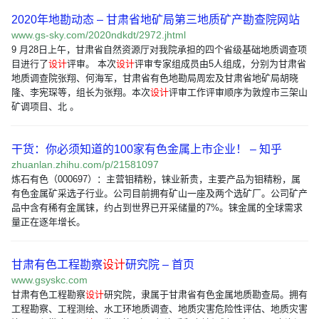
2020年地勘动态 – 甘肃省地矿局第三地质矿产勘查院网站
www.gs-sky.com/2020ndkdt/2972.jhtml
9 月28日上午，甘肃省自然资源厅对我院承担的四个省级基础地质调查项
目进行了
设计
评审。 本次
设计
评审专家组成员由5人组成，分别为甘肃省
地质调查院张翔、何海军，甘肃省有色地勘局周宏及甘肃省地矿局胡晓
隆、李宪琛等，组长为张翔。本次
设计
评审工作评审顺序为敦煌市三架山
矿调项目、北 。
干货：你必须知道的100家有色金属上市企业！ – 知乎
zhuanlan.zhihu.com/p/21581097
炼石有色（000697）：主营钼精粉，铼业新贵，主要产品为钼精粉，属
有色金属矿采选子行业。公司目前拥有矿山一座及两个选矿厂。公司矿产
品中含有稀有金属铼，约占到世界已开采储量的7%。铼金属的全球需求
量正在逐年增长。
甘肃有色工程勘察
设计
研究院 – 首页
www.gsyskc.com
甘肃有色工程勘察
设计
研究院，隶属于甘肃省有色金属地质勘查局。拥有
工程勘察、工程测绘、水工环地质调查、地质灾害危险性评估、地质灾害