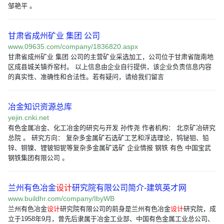
邹艳平 。
甘肃省成州矿业 集团 公司
www.09635.com/company/1836820.aspx
甘肃省成州矿业 集团 公司的主营矿业采选加工，公司位于甘肃省陇南地
区成县城关镇乔窑村。 以上信息由企业自行提供，该企业负责信息内容
的真实性、准确性和合法性。若有疑问，请给我们留言
冶金知识资源总库
yejin.cnki.net
有色金属冶金、化工冶金的研究与开发 孙传尧 作者机构： 北京矿冶研究
总院 。 研究方向： 复杂多金属矿石选矿工艺和浮选理论，钨铋钼、铅
锌、铜镍、锂铍钽铌等复杂多金属矿选矿 企业情报 钢铁 有色 中国宝武
钢铁集团有限公司 。
兰州有色冶金
设计
研究院有限公司简介-建筑英才网
www.buildhr.com/company/IbyWB
兰州有色冶金
设计
研究院有限公司的前身是兰州有色冶金
设计
研究院，成
立于1958年9月，曾先后隶属于冶金工业部、中国有色金属工业总公司、