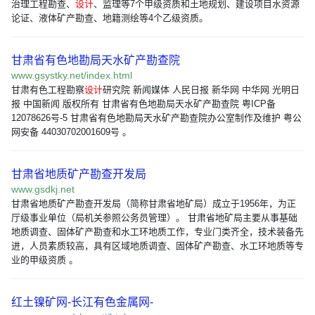
治理工程勘查、
设计
、监理等7个甲级资质和土地规划、建设项目水资源
论证、液体矿产勘查、地籍测绘等4个乙级资质。
甘肃省有色地勘局天水矿产勘查院
www.gsystky.net/index.html
甘肃有色工程勘察
设计
研究院 新闻媒体 人民日报 新华网 中华网 光明日
报 中国新闻 版权所有 甘肃省有色地勘局天水矿产勘查院 粤ICP备
12078626号-5 甘肃省有色地勘局天水矿产勘查院办公室制作及维护 粤公
网安备 44030702001609号 。
甘肃省地质矿产勘查开发局
www.gsdkj.net
甘肃省地质矿产勘查开发局（简称甘肃省地矿局）成立于1956年，为正
厅级事业单位（局机关参照公务员管理）。 甘肃省地矿局主要从事基础
地质调查、固体矿产勘查和水工环地质工作，专业门类齐全，技术装备先
进，人员素质较高，具有区域地质调查、固体矿产勘查、水工环地质等专
业的甲级资质 。
红土镍矿网-长江有色金属网-