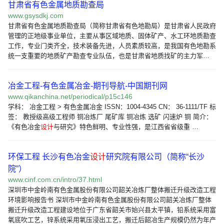
甘肃省有色金属地质勘查局
www.gsysdkj.com
甘肃省有色金属地质勘查局（简称甘肃省有色地勘局）是甘肃省人民政府
管理的正地级事业单位，主要从事区域地质、固体矿产、水工环地质勘查
工作，专业门类齐全，技术装备先进，人员素质较高，是我国有色地勘系
统一支重要的地质矿产勘查专业队伍，也是甘肃省地质找矿的主力军…
冶金工程-有色金属冶金-期刊导航-中国期刊网
www.qikanchina.net/periodical/p15c146
学科： 冶金工程 > 有色金属冶金 ISSN：1004-4345 CN： 36-1111/TF 标
签： 教授级高级工程师 铜冶炼厂 尾矿库 铜冶炼 选矿 闪速炉 铜 简介：
《有色冶金
设计
与研究》特色鲜明、专业性强，是江西省省级重 …
环保工程 长沙有色冶金
设计
研究院有限公司（简称“长沙
院”）
www.cinf.com.cn/intro/37.html
深圳市中金岭南有色金属股份有限公司韶关冶炼厂整体搬迁升级改造工程
环境影响报告书 深圳市中金岭南有色金属股份有限公司韶关冶炼厂整体
搬迁升级改造工程建设地位于广东省韶关市始兴县太平镇，铅系统采用富
氧底吹工艺，锌系统采用氧压浸出工艺，搬迁后韶冶生产规模仍然为年产