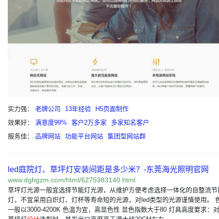
实力强：
老牌公司
13年经验
H5页面制作
效果好：
满意度99%
客户2万多家
多家知名客户
服务佳：
品牌网站
功能平台网站
集团型网站群
led庭院灯、草坪灯安装间距是多少米？-东莞海光照明官网
www.dghgzm.com/html/6275383140.html
草坪灯光源一般宜选择节能灯光源，从维护方便考虑选择一体化的自整流节
灯，不宜采用白炽灯、灯杯等寿命短的光源，对led类型的光源谨慎使用。 
一般以3000-4200K 色温为宜，高显色性 显色指数大于80 灯具高度要求：