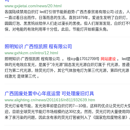
www.gxjietai.com/news/20.html
各国陆续禁用白炽灯 led灯引领节能新趋势-广西杰泰贸易有限公司-过去，
一直过着日出而作，日落而息的生活。直到1879年，爱迪生发明了白炽灯，
圆圆灯泡、黑黑钨丝陪伴人们走过漫长的黑夜。但人们渐渐发现，白炽灯不
保，对电能的有效利用率十分低，此后，节能灯开始崭露头角。
照明知识 广西恒凯照 程有限公司
www.gxhkzm.cn/intro/12.html
照明知识-广西恒凯照 程有限公司. 。 桂icp备17012709号
网站建设
。 led
体的光电效应发光，是属于"冷光源"固态发光光源白炽灯属于 代光源，普通
灯为第二代光源，除荧光灯外，其它气体放电灯为第三代光源，第四代光源 
线激光 是继第三代 。
广西固废处置中心年底运营 可处理废旧灯具
www.alighting.cn/news/2011616/n811932639.htm
荧光灯省电节能，发光效率却是白炽灯的7—10倍，这样的优点让荧光灯大
迎，目前全球荧光节能灯市场规模约达30亿支。然而，荧光灯的大量使用同
来了汞污染的问题，因此含有汞的荧光灯管被列入了《国家危险废物名录》