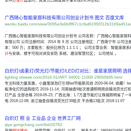
草坪灯
设计
选型时，其发光口高度高于灌木线20CM左右。
广西随心智能家居科技有限公司创业计划书 图文 百度文库
wenku.baidu.com/view/3095a3e6b9f67c1cfad6195f312b3169a451e
…
广西随心智能家居科技有限公司创业计划书 公司名称：广西随心智能家居
有限公司 公司注册时间：2014 年 9 月 公司注册地区：广西南宁市 公司注
本：500 万；主要股东：股份比例为 1:1:1:1 ； 公司主营业务：智能家居系
计
与安装、楼宇可视对讲及安防 系统、建设智慧社区； 公司地址 。
白炽灯/卤素灯/荧光灯/节能灯/LED灯对比：谁是家居照明 选择
lighting.ofweek.com/2016-01/ART-34001-11000-29050695.html
专注科技力量发展，小器鬼球泡灯引领led节能新风尚 2020-06-04; 收藏！le
板净化灯的选购技巧 2019-11-14; 河南抽查9批次普通照明用自镇流荧光灯和l
灯产品 全部合格 2019-05-23; 广西北海：1.7万盏节能灯让珠城照明省了一
电 2018-12-08; 浙江抽查自镇流荧光灯39批次 不合格13批次 2018-11-07
白炽灯 照 业 工业品 企业 世界工厂网
qiye.gongchang.com/list/20782
高端
网站建设
; 。 经营范围：白炽灯. 公司 。 联系方式：18658431656. 