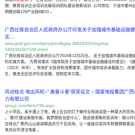
围：教育培训企业培训总裁培训团队建设销售培训. 公司地址：宁波市鄞州
明路创新128产业园4栋33 。
广西壮族自治区人民政府办公厅印发关于加强城市基础设施建
实 …
www.gxzf.gov.cn/zfwj/zzqrmzfbgtwj 34828/2014ngzbwj
34833/t1507188.shtml
广西壮族自治区人民政府办公厅2014年12月25日。 关于加强城市基础设施
的实施方案。 为贯彻落实《国务院关于加强城市基础设施建设的意见》（
〔2013〕36号），有效扩大投资和消费需求、提升城市综合承载能力、改
生，推进全区经济社会发展，现制定本方案。
风动桂北 电出风轮–“ 美奋斗者”获奖征文 – 国家电投集团广西
力有限公司
spicgx.com/Item/745.aspx
上小学后，家乡通上了电，晚上在白炽灯下做作业和阅读是一种莫大的优待
。 要问“建设美丽中国，我梦想担当是什么”，我会很清晰的告诉你：假以时
在桂北广袤的山山梁梁精选百万千瓦风场，让一座座巨型风车舒展臂膀喜迎
来风化作清洁电能 。