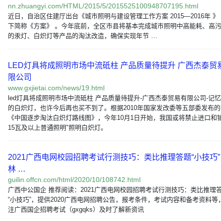
nn.zhuangyi.com/HTML/2015/5/2015525100948707195.html
近日，自治区住建厅出台《城市照明与建设管理工作方案 2015—2016年 》
下简称《方案》 。今年底前，全区市县将基本完成城市照明中高能耗、高
的汞灯、白炽灯等产品的淘汰改造，确保实现年节 …
LED灯具将成照明市场中流砥柱 产品质量待提升 广西杰泰贸
限公司
www.gxjietai.com/news/19.html
led灯具将成照明市场中流砥柱 产品质量待提升-广西杰泰贸易有限公司-记
的白炽灯，也许今后再也买不到了。根据2010年国家发改委等五部委发布的
《中国逐步淘汰白炽灯路线图》，今年10月1日开始，我国或将禁止进口和
15瓦及以上普通照明"照明白炽灯。
2021广西电网校园招聘考试行测技巧：类比推理答题“小技巧”
林 …
guilin.offcn.com/html/2020/10/108742.html
广西中公国企 推荐阅读：2021广西电网校园招聘考试行测技巧：类比推理
“小技巧”，提供2020广西电网招聘公告，报考条件，考试内容和备考资料等
注广西国企招聘考试（gxgqks）及时了解新资讯