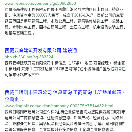
www.liepin.com/company/gs30882650
西藏泓森建设工程有限公司位于西藏自治区阿里地区日土县日土镇商业
街，注册资本金为5000万人民币，成立于2016-10-17，目前公司的主要
经营范围是房屋建筑工程、市政公用工程、建筑装修装饰工程、公路工
程、水利水电工程、园林古建筑工程、土石方工程、机电设备安装工程、
地基与基础工程 。
西藏云峰建筑开发有限公司-建设通
hhb.cbi360.net/sg 383324
西藏云峰建筑开发有限公司中标信息（共7条） 地区 项目经理 中标金额
中标时间 来源 1 工布江达县2017年巴河镇特色小城镇棚户区改造项目巴
河镇东环路市政*****
西藏日喀则市建筑公司 信息查询 工商查询 电话地址邮箱 -
企典企 …
www.dingtalk.com/qidian/company-0002F5A7B14d82.html
西藏日喀则市建筑公司怎么样?企典企业信息查询为您提供西藏日喀则市
建筑公司工商信息查询、注册信息查询、知识产权、经营能力、司法风
险、政府处罚风险、舆情风险和经营风险等详细信息.了解西藏日喀则市
建筑公司股东信息、企业年报对外投资信息 上企典企业信息查询.