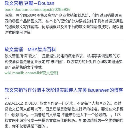
软文营销 豆瓣 – Douban
book.douban.com/subject/30285936
凉粉，原全国500强零售及房地产企业营销策划总监，创作过日销量破百
万的零售产品销售文案，在本书的理论部分为读者总结了具有普遍适用性
的爆款软文写作套路、仿写模板以及各平台的软文营销写作技巧，配以批
注式的案例讲解
软文营销 – MBA智库百科
软文营销所谓"软文"， 是指通过特定的概念诉求、以摆事实讲道理的方
式使消费者走进企业设定的"思维圈"，以强有力的针对性心理攻击迅速实
现产品销售的文字模式。
wiki.mbalib.com/wiki/软文营销
软文营销写作分清主次阶段实践使人完美 faruanwen的博客
…
2020-11-12 & 0183; 软文写作是一门艺术，不是每个人都喜欢的。虽然
说软文任何人都可以写，但是质量是衡量软文好坏的标准。要想在众多稿
件中脱颖而出，一篇普通的文章是 不能带你进入下一个阶段的。 ，178
软文网小编将分享一些提高文章写作的技巧。如果你想成为一名优秀的作
家，你不仅要遵循下面的 。