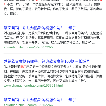
广
不太一样。 只会一个技能在当今这个时代，越来越难混下去了。要像
我一样，筛的了渠道，玩的转社群，做的了海报，看的了数据，写的出软
文，搞的 。
软文营销：活动预热新闻稿怎么写？ – 知乎
活动预热新闻稿，是软文营销细分出来的、一种很常用的类型，无论是新
品发布，还是企业活动，都需要用到。活动的举办想要取得理想的效果、
增加影响力，都离不开它。 然而，软文营销的这种类型，想要写 …
zhuanlan.zhihu.com/p/28252266
营销软文案例有哪些，经典软文案例100例 – 长城号
”以上是瑞星
推广
产品的一个经典软文也有学者认为，软文 是企业通过策
划，在报纸、杂志或者网络媒体上的的可以提升企业品牌形式和知名度、
促进企业营销的一系列宣传性、阐述性文章，包括特定的新闻报道、深度
文章、付费短文广告、案例分析等，因此又被称为软文广告”。
www.changchenghao.cn/n/153781.html
软文营销：活动预热新闻稿怎么写？ – 知乎
zhuanlan.zhihu.com/p/28252266