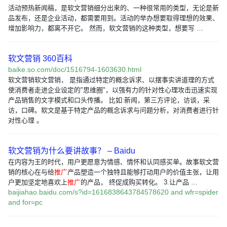
活动预热新闻稿，是软文营销细分出来的、一种很常用的类型，无论是新
品发布，还是企业活动，都需要用到。活动的举办想要取得理想的效果、
增加影响力，都离不开它。 然而，软文营销的这种类型，想要写 …
软文营销 360百科
baike.so.com/doc/1516794-1603630.html
软文营销软文营销， 是指通过特定的概念诉求、以摆事实讲道理的方式
使消费者走进企业设定的"思维圈"，以强有力的针对性心理攻击迅速实现
产品销售的文字模式和口头传播。 比如:新闻，第三方评论，访谈，采
访，口碑。软文是基于特定产品的概念诉求与问题分析，对消费者进行针
对性心理 。
软文营销为什么要讲故事？ – Baidu
在内容为王的时代，用户更愿意为情感、情怀和认同感买单。故事软文营
销的核心在与给
推广
产品塑造一个独特且能够打动用户的价值主张，让用
户更加坚定地喜欢上
推广
的产品， 终促成购买转化。 3.让产品 …
baijiahao.baidu.com/s?id=1616838643784578620 and wfr=spider
and for=pc