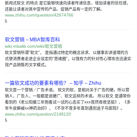
新闻式软文 的特点 是它能够快速向读者传递信息，增加读者的信任感，
还能让读者对其中宣传的产品、促销产品有一定的了解。
www.zhihu.com/question/42674766
5
软文营销 – MBA智库百科
wiki.mbalib.com/wiki/软文营销
软文营销所谓"软文"， 是指通过特定的概念诉求、以摆事实讲道理的方
式使消费者走进企业设定的"思维圈"，以强有力的针对性心理攻击迅速实
现产品销售的文字模式。
一篇软文成功的要素有哪些？ – 知乎 – Zhihu
软文是一个营销／广告术语。 软文的软，是相对关于广告的硬。所以营
销人，广告人，一般都是说硬广、软文这样的术语。 所以软文 是通常你
看到的《老公阳痿三年抱着试一试的心态买了xxx竟然夜夜坚挺》、《多
年牛皮癣被xx神药治好》、《不孕不育多年直到遇到送子鸟医院》。
www.zhihu.com/question/2148120
5