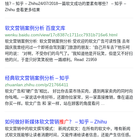
钱? – 知乎 – Zhihu24/07/2018一篇软文成功的要素有哪些？ – 知乎 –
Zhihu 查看更多结果
软文营销案例分析 百度文库
wenku.baidu.com/view/17c8387c1711cc7931b716e6.html
软文营销案例分析: 软文营销案例分析:受欢迎的软文广告可读性强 去年
国庆我曾经问过一个即将自驾到厦门旅游的朋友：“自己开车去?”他乐呵
呵的说： “对啊，不受你们的鸟气了。”我知道他是开玩笑，但是又不好扫
他的兴，于是只好笑笑祝他 一路顺利。Read: 21959
经典软文营销案例分析 – 知乎
zhuanlan.zhihu.com/p/21766411
软文广告和“硬广告”相比， 好比你去菜市场买肉，遇到两家卖肉的同时向
你吆喝。一家说话中肯好听，还跟你拉家常，另一家直接推销，像在逼迫
你买一样。软文广告 和 家一样，站在顾客的角度看问 …
如何做好新媒体软文营销
推广
？ – 知乎 – Zhihu
软文营销中的软文撰写模式： 新闻式软文：在所有的软文中，唯有新闻
式软文既能够让读者消磨时间，又能传递给读者信息，还能产生信任感。