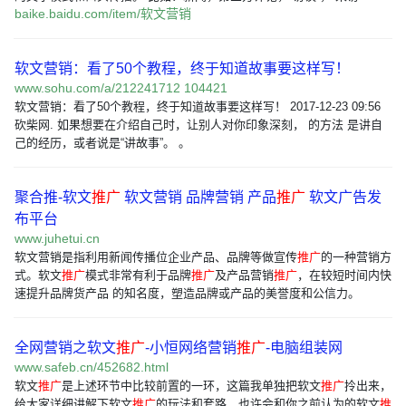
baike.baidu.com/item/软文营销
软文营销：看了50个教程，终于知道故事要这样写！
www.sohu.com/a/212241712 104421
软文营销：看了50个教程，终于知道故事要这样写！ 2017-12-23 09:56
砍柴网. 如果想要在介绍自己时，让别人对你印象深刻， 的方法 是讲自
己的经历，或者说是“讲故事”。 。
聚合推-软文
推广
软文营销 品牌营销 产品
推广
软文广告发
布平台
www.juhetui.cn
软文营销是指利用新闻传播位企业产品、品牌等做宣传
推广
的一种营销方
式。软文
推广
模式非常有利于品牌
推广
及产品营销
推广
，在较短时间内快
速提升品牌货产品 的知名度，塑造品牌或产品的美誉度和公信力。
全网营销之软文
推广
-小恒网络营销
推广
-电脑组装网
www.safeb.cn/452682.html
软文
推广
是上述环节中比较前置的一环，这篇我单独把软文
推广
拎出来，
给大家详细讲解下软文
推广
的玩法和套路，也许会和你之前认为的软文
推