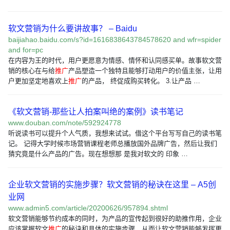
软文营销为什么要讲故事？ – Baidu
baijiahao.baidu.com/s?id=1616838643784578620 and wfr=spider
and for=pc
在内容为王的时代，用户更愿意为情感、情怀和认同感买单。故事软文营
销的核心在与给
推广
产品塑造一个独特且能够打动用户的价值主张，让用
户更加坚定地喜欢上
推广
的产品， 终促成购买转化。 3.让产品 …
《软文营销-那些让人拍案叫绝的案例》读书笔记
www.douban.com/note/592924778
听说读书可以提升个人气质，我想来试试。借这个平台写写自己的读书笔
记。 记得大学时候市场营销课程老师总播放国外品牌广告，然后让我们
猜究竟是什么产品的广告。现在想想那 是我对软文的 印象 …
企业软文营销的实施步骤？软文营销的秘诀在这里 – A5创
业网
www.admin5.com/article/20200626/957894.shtml
软文营销能够节约成本的同时，为产品的宣传起到很好的助推作用，企业
应该掌握软文
推广
的秘诀和具体的实施步骤，从而让软文营销能够发挥更