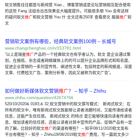
软文销售往往都是与新闻营 Xiao 、博客营销或是论坛营销相互配合使用
的这些 Fang 法组合出击效果会大幅度提升。可能很多朋 You 会有这样
的疑问软文
推广
和软文营销 You 什 全文还有250字 查看原文 服装
推广
软
文
营销软文案例有哪些，经典软文案例100例 – 长城号
www.changchenghao.cn/n/153781.html
”以上是瑞星
推广
产品的一个经典软文也有学者认为，软文 是企业通过策
划，在报纸、杂志或者网络媒体上的的可以提升企业品牌形式和知名度、
促进企业营销的一系列宣传性、阐述性文章，包括特定的新闻报道、深度
文章、付费短文广告、案例分析等，因此又被称为软文广告”。
如何做好新媒体软文营销
推广
？ – 知乎 – Zhihu
www.zhihu.com/question/42674766
520/10/2020& 0183;& 32;软文营销中的软文撰写模式： 新闻式软文：在
所有的软文中，唯有新闻式软文既能够让读者消磨时间，又能传递给读者
信息，还能产生信任感。 新闻式软文 的特点 是它能够快速向读者传递信
息，增加读者的信任感，还能让读者对其中宣传的产品、促销产品有一定
的了解。比较好的软文
推广
的渠道有哪些？ – 知乎08/11/2020软文发布
平台有哪些? – 知乎 – Zhihu19/08/2019软文
推广
费用，写一篇软文多少