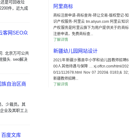
垃圾还是可回收垃
阿里商标
2200件，近九成
商标注册申请-商标查询-转让交易-版权登记-知
识产权服务-阿里云 tm.aliyun.com 阿里云知识
产权服务是阿里云旗下为用户提供关于的商标
云客网SEO众
注册申请，免费商标查...
了解详情
新疆幼儿园网站设计
司. 北京万可公共
猎头. seo解决
2021年新疆沙雅县中小学和幼儿园教师招聘6
00人其他待遇与保障 … xj.offcn.com/html/202
0/11/112678.html Nov 07 2020& 0183;& 32;
新疆教师招聘...
回族自治区商
了解详情
员、少裁员。其
至企业及其职工上
 百度文库