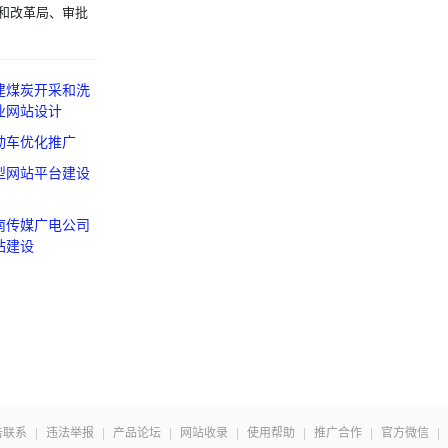
展和改革局、审批
建煤炭开采和洗
业网站设计
动车优化推广
型网站平台建设
南传媒广电公司
站建设
击联系
|
违法举报
|
产品论坛
|
网站收录
|
使用帮助
|
推广合作
|
官方微信
|