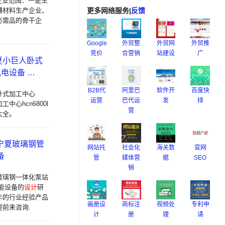
企业范围：一是生
辅材料生产企业、
更多网络服务
|
反馈
必需品的骨干企
Google
外贸整
外贸网
外贸推
竞价
合营销
站建设
广
宁夏小巨人卧式
机电设备 …
B2B代
阿里巴
软件开
百度快
卧式加工中心
运营
巴代运
发
排
中心hcn6800l
营
大全。
宁夏玻璃钢管
网站托
社会化
海关数
官网
备
管
媒体营
据
SEO
销
玻璃钢一体化泵站
能设备的
设计
研
年的行业经验产品
画册设
商标注
视频处
专利申
前来咨询.
计
册
理
请