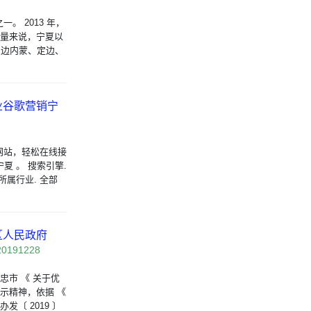
 2013 年，
 量来说，宁夏以
中周边内蒙、定边、
业谷歌营销宁
网站，轻松在线接
宁夏 。 搜索引擎.
 所属行业. 全部
区人民政府
t20191228
忠市 《 关于优
示精神，依据 《
〔 2019 〕