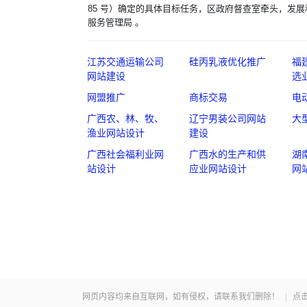
85 号）确定的具体目标任务，区政府督查室牵头，发
服务管理局 。
江苏交通运输公司
硅丙乳液优化推广
福
网站建设
选
网盟推广
商标交易
电
广西农、林、牧、
辽宁男装公司网站
大
渔业网站设计
建设
广西社会福利业网
广西水的生产和供
湖
站设计
应业网站设计
网
网页内容均来自互联网，如有侵权，请联系我们删除！
|
点