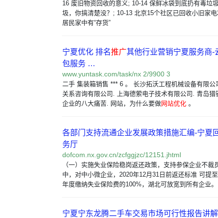
16 废旧物资回收的意义; 10-14 保鲜冰袋到底扔有毒
圾，你搞清楚没？; 10-13 北京15个社区已回收小旧家电
居民家中有“存货”
宁夏优化 排名
推广
其他行业营销宁夏服务商-
包服务 …
www.yuntask.com/task/nx 2/9900 3
二手 集装箱销售 *** 6 。 长沙拓沃工程机械设备有限公
关系咨询有限公司. 上海德萦电子技术有限公司. 青岛猎锐
企业的八大痛苦. 网站，为什么要做
网站优化
。
各部门支持流通企业发展政策措施汇编-宁夏
务厅
dofcom.nx.gov.cn/zcfggjzc/12151.jhtml
（一）实施失业保险稳岗返还政策，支持参保企业不裁
中，对中小微企业，2020年12月31日前返还标准 可提
年度缴纳失业保险费的100%，湖北可放宽到所有企业。
宁夏宁东龙腾二手车交易市场可行性报告讲解