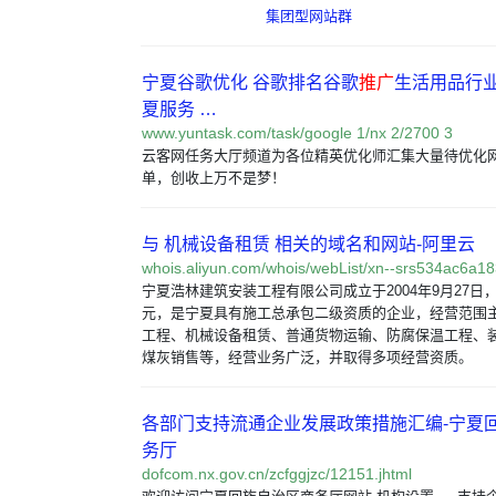
集团型网站群
宁夏谷歌优化 谷歌排名谷歌
推广
生活用品行
夏服务 …
www.yuntask.com/task/google 1/nx 2/2700 3
云客网任务大厅频道为各位精英优化师汇集大量待优化
单，创收上万不是梦！
与 机械设备租赁 相关的域名和网站-阿里云
whois.aliyun.com/whois/webList/xn--srs534ac6a1
宁夏浩林建筑安装工程有限公司成立于2004年9月27日，
元，是宁夏具有施工总承包二级资质的企业，经营范围
工程、机械设备租赁、普通货物运输、防腐保温工程、
煤灰销售等，经营业务广泛，并取得多项经营资质。
各部门支持流通企业发展政策措施汇编-宁夏
务厅
dofcom.nx.gov.cn/zcfggjzc/12151.jhtml