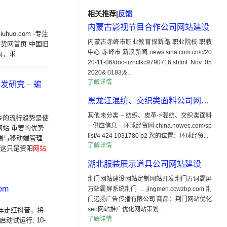
相关推荐
|
反馈
内蒙古影视节目合作公司网站建设
uo.com -专注
内蒙古赤峰市职业教育探新路 职业院校 职教
旧货网首页 中国旧
中心 赤峰市 新浪新闻 news.sina.com.cn/c/20
，求 …
20-11-06/doc-iiznctkc9790716.shtml Nov 05
2020& 0183;&...
了解详情
发研究 – 蝙
黑龙江混纺、交织类面料公司网站建设
其他未分类 – 纺织、皮革->混纺、交织类面料
今的流行趋势是使
– 供应信息 – 环球经贸网 china.nowec.com/sp
式网站 重要的优势
list/4 424 1031780 p2 您的位置：环球经贸...
端与移动端管理
了解详情
是这只是资阳
网站
湖北服装展示道具公司网站建设
荆门网站建设网站定制网站开发荆门万词霸屏
om
万站霸屏系统荆门 … jingmen.ccwzbp.com 荆
门远扬广告传播有限公司 商品：荆门网站优化
seo网站推广优化网站策划 ...
品十年走红抖音，将
了解详情
动试运行; 10-