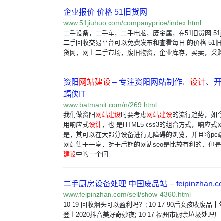
企业报价 价格 51旧货网
www.51jiuhuo.com/companyprice/index.html
二手设备，二手车，二手电脑，废金属，在51旧货网 51jiuh
二手回收交易平台可以免费发布和查看每日 的价格 51
货网，网上二手市场，废旧物资，企业库存，买卖，采购
资阳
网站建设
– 专注资阳网站制作、
设计
、开
蝠侠IT
www.batmanit.com/n/269.html
我们做资阳
网站建设
时要考虑
网站建设
的流行趋势，如
用响应式
设计
，也 是HTML5 css3的组合方式，响应
是，其可以在大部分设备进行无障碍的浏览，并且将pc
网站集于一身，对于后期的网站seo是比较有利的，但
建设
中的一个问 …
二手厨房设备处理 中国废品站 – feipinzhan.c
www.feipinzhan.com/sell/show-4360.html
10-19 回收烟头可以盈利吗？; 10-17 90后女孩收废
登上2020抖音美好奇妙夜; 10-17 福州市厨余垃圾处理厂启