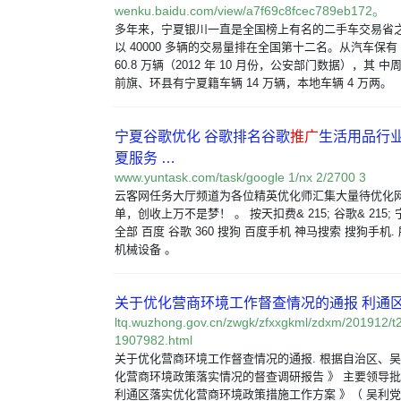
wenku.baidu.com/view/a7f69c8fcec789eb172。
多年来，宁夏银川一直是全国榜上有名的二手车交易省之一。
以 40000 多辆的交易量排在全国第十二名。从汽车保有
60.8 万辆（2012 年 10 月份，公安部门数据），其 
前旗、环县有宁夏籍车辆 14 万辆，本地车辆 4 万两。
宁夏谷歌优化 谷歌排名谷歌
推广
生活用品行
夏服务 …
www.yuntask.com/task/google 1/nx 2/2700 3
云客网任务大厅频道为各位精英优化师汇集大量待优化
单，创收上万不是梦！ 。 按天扣费& 215; 谷歌& 215; 
全部 百度 谷歌 360 搜狗 百度手机 神马搜索 搜狗手机.
机械设备 。
关于优化营商环境工作督查情况的通报 利通
ltq.wuzhong.gov.cn/zwgk/zfxxgkml/zdxm/201912/
1907982.html
关于优化营商环境工作督查情况的通报. 根据自治区、吴
化营商环境政策落实情况的督查调研报告 》 主要领导批
利通区落实优化营商环境政策措施工作方案 》（ 吴利党办发