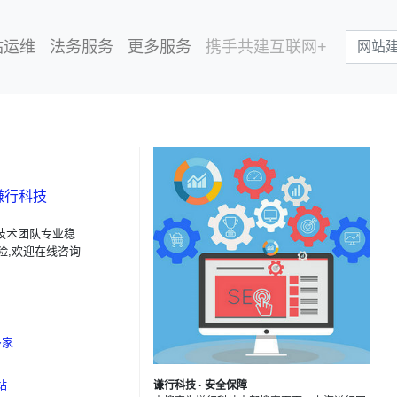
站运维
法务服务
更多服务
携手共建互联网+
谦行科技
技术团队专业稳
险,欢迎在线咨询
多家
站
谦行科技 · 安全保障