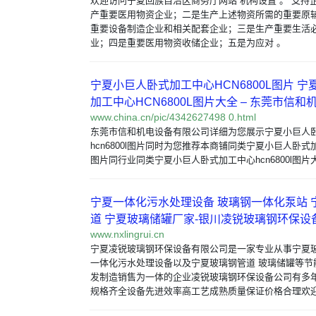
欢迎访问宁夏回族自治区商务厅网站 机构设置 。 支持
产重要医用物资企业；二是生产上述物资所需的重要原
重要设备制造企业和相关配套企业；三是生产重要生活
业；四是重要医用物资收储企业；五是为应对 。
宁夏小巨人卧式加工中心HCN6800L图片 
加工中心HCN6800L图片大全 – 东莞市信和
www.china.cn/pic/4342627498 0.html
东莞市信和机电设备有限公司详细为您展示宁夏小巨人
hcn6800l图片同时为您推荐本商铺同类宁夏小巨人卧式加工
图片同行业同类宁夏小巨人卧式加工中心hcn6800l图片
宁夏一体化污水处理设备 玻璃钢一体化泵站 
道 宁夏玻璃储罐厂家-银川凌锐玻璃钢环保设
www.nxlingrui.cn
宁夏凌锐玻璃钢环保设备有限公司是一家专业从事宁夏
一体化污水处理设备以及宁夏玻璃钢管道 玻璃储罐等节
发制造销售为一体的企业凌锐玻璃钢环保设备公司有多
规格齐全设备先进效率高工艺成熟质量保证价格合理欢迎