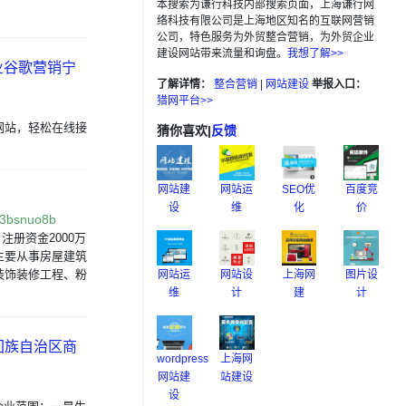
本搜索为谦行科技内部搜索页面，上海谦行网
络科技有限公司是上海地区知名的互联网营销
公司，特色服务为外贸整合营销，为外贸企业
建设网站带来流量和询盘。
我想了解>>
业谷歌营销宁
了解详情：
整合营销
|
网站建设
举报入口：
猎网平台>>
网站，轻松在线接
猜你喜欢
|
反馈
网站建
网站运
SEO优
百度竞
设
维
化
价
83bsnuo8b
注册资金2000万
主要从事房屋建筑
装饰装修工程、粉
网站运
网站设
上海网
图片设
维
计
建
计
回族自治区商
wordpress
上海网
网站建
站建设
设