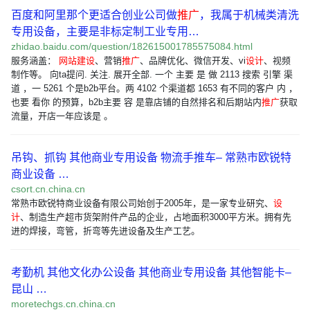
百度和阿里那个更适合创业公司做
推广
，我属于机械类清洗
专用设备，主要是非标定制工业专用…
zhidao.baidu.com/question/182615001785575084.html
服务涵盖：
网站建设
、营销
推广
、品牌优化、微信开发、vi
设计
、视频
制作等。 向ta提问. 关注. 展开全部. 一个 主要 是 做 2113 搜索 引擎 渠
道 ，一 5261 个是b2b平台。两 4102 个渠道都 1653 有不同的客户 内 ，
也要 看你 的预算，b2b主要 容 是靠店铺的自然排名和后期站内
推广
获取
流量，开店一年应该是 。
吊钩、抓钩 其他商业专用设备 物流手推车– 常熟市欧锐特
商业设备 …
csort.cn.china.cn
常熟市欧锐特商业设备有限公司始创于2005年，是一家专业研究、
设
计
、制造生产超市货架附件产品的企业，占地面积3000平方米。拥有先
进的焊接，弯管，折弯等先进设备及生产工艺。
考勤机 其他文化办公设备 其他商业专用设备 其他智能卡–
昆山 …
moretechgs.cn.china.cn