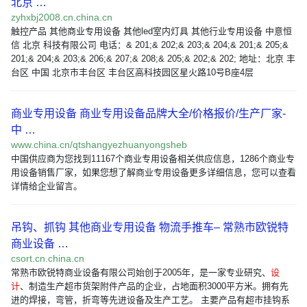
北京 …
zyhxbj2008.cn.china.cn
触控产品 其他商业专用设备 其他led室内灯具 其他行业专用设备 中意恒
信 北京 科技有限公司 电话：& 201;& 202;& 203;& 204;& 201;& 205;&
201;& 204;& 203;& 206;& 207;& 208;& 205;& 202;& 202; 地址：北京 丰
台区 中国 北京市丰台区 丰台区高科技园区星火路10号B座4层
商业专用设备 商业专用设备品牌大全/价格报价/生产厂家-
中 …
www.china.cn/qtshangyezhuanyongsheb
中国供应商为您找到11167个商业专用设备相关供应信息，1286个商业专
用设备销售厂家，如果您想了解商业专用设备更多详细信息，您可以查看
详情给企业留言。
吊钩、抓钩 其他商业专用设备 物流手推车– 常熟市欧锐特
商业设备 …
csort.cn.china.cn
常熟市欧锐特商业设备有限公司始创于2005年，是一家专业研究、
设
计
、制造生产超市货架附件产品的企业，占地面积3000平方米。拥有先
进的焊接，弯管，折弯等先进设备及生产工艺。 主要产品有超市挂钩系