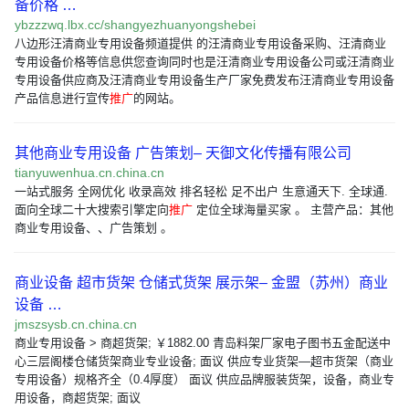
备价格 …
ybzzzwq.lbx.cc/shangyezhuanyongshebei
八边形汪清商业专用设备频道提供 的汪清商业专用设备采购、汪清商业
专用设备价格等信息供您查询同时也是汪清商业专用设备公司或汪清商业
专用设备供应商及汪清商业专用设备生产厂家免费发布汪清商业专用设备
产品信息进行宣传
推广
的网站。
其他商业专用设备 广告策划– 天御文化传播有限公司
tianyuwenhua.cn.china.cn
一站式服务 全网优化 收录高效 排名轻松 足不出户 生意通天下. 全球通.
面向全球二十大搜索引擎定向
推广
定位全球海量买家 。 主营产品：其他
商业专用设备、、广告策划 。
商业设备 超市货架 仓储式货架 展示架– 金盟（苏州）商业
设备 …
jmszsysb.cn.china.cn
商业专用设备 > 商超货架; ￥1882.00 青岛料架厂家电子图书五金配送中
心三层阁楼仓储货架商业专业设备; 面议 供应专业货架—超市货架（商业
专用设备）规格齐全（0.4厚度） 面议 供应品牌服装货架，设备，商业专
用设备，商超货架; 面议