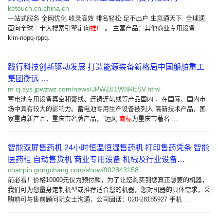
ketouch.cn.china.cn
一站式服务 全网优化 收录高效 排名轻松 足不出户 生意通天下. 全球通.
面向全球二十大搜索引擎定向
推广
。 主营产品：其他商业专用设备.
klm-nopq-rppq.
践行科技创新驱动发展 打造能源装备新格局中国船舶重工
集团衡远 …
m.cj.sys.jpwzwz.com/news/JPWZ61W3RESV.html
蓄电池专用设备真空和膏线、连铸连轧线等产品国内 ，在国际、国内市
场中具有较大的影响力。蓄电池专用生产设备被列入 高新技术产品，国
家重点新产品，重庆市名牌产品，“远风”
商标
为重庆市著名 …
智能双屏售药机 24小时恒温恒湿售药机 打印售药凭条 智能
医药柜 自动售货机 商业专用设备 机械及行业设备…
chanpin.gongchang.com/show/902843158
前必看！价格10000元仅为预付款，为了让您购买到您真正想要的机器，
我们可为您量身定制机型或推荐适合您的机器，您对机器的具体需求，采
购前可与售前顾问阮女士沟通，公司固话：020-28185927 手机 …