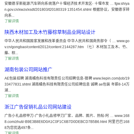
安徽德孚新能源汽车转向系统落户十堰经济技术开发区- 十堰市发 … fgw.shiya
n.gov.cn/xwzx/xsdt/201803/t20180319 1351454.shtml 根据协议，安徽德孚转
向系...
了解详情
陕西木材加工及木竹藤棕草制品业网站设计
中华人民共和国国家发展和改革委员会 中华人民共和国商务部令（ … www.go
v.cn/gongbao/content/2012/content 2144287.htm （七）木材加工及木、竹、
藤、棕...
了解详情
湖南包装公司网站推广
AE包装招聘 湖南橘色科技有限责任公司招聘信息-猎聘 www.liepin.com/job/19
33477831.shtml 湖南橘色科技有限责任公司招聘信息 诚聘 ae包装 年薪8-14万
湖...
了解详情
浙江广告促销礼品公司网站建设
广告小礼品修甲刀-广告小礼品修甲刀厂家、品牌、图片、热帖-阿 … www.168
8.com/zhuti/-B9E3B8E6D0A1C0F1C6B7D0DEBCD7B5B6.html 阿里巴巴168
8为您优选497条...
了解详情