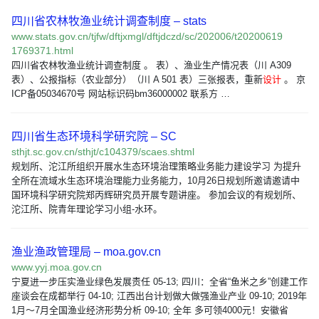
四川省农林牧渔业统计调查制度 – stats
www.stats.gov.cn/tjfw/dftjxmgl/dftjdczd/sc/202006/t20200619
1769371.html
四川省农林牧渔业统计调查制度 。 表）、渔业生产情况表（川 A309
表）、公报指标（农业部分）（川 A 501 表）三张报表，重新
设计
。 京
ICP备05034670号 网站标识码bm36000002 联系方 …
四川省生态环境科学研究院 – SC
sthjt.sc.gov.cn/sthjt/c104379/scaes.shtml
规划所、沱江所组织开展水生态环境治理策略业务能力建设学习 为提升
全所在流域水生态环境治理能力业务能力，10月26日规划所邀请邀请中
国环境科学研究院郑丙辉研究员开展专题讲座。 参加会议的有规划所、
沱江所、院青年理论学习小组-水环。
渔业渔政管理局 – moa.gov.cn
www.yyj.moa.gov.cn
宁夏进一步压实渔业绿色发展责任 05-13; 四川：全省“鱼米之乡”创建工作
座谈会在成都举行 04-10; 江西出台计划做大做强渔业产业 09-10; 2019年
1月～7月全国渔业经济形势分析 09-10; 全年 多可领4000元！安徽省