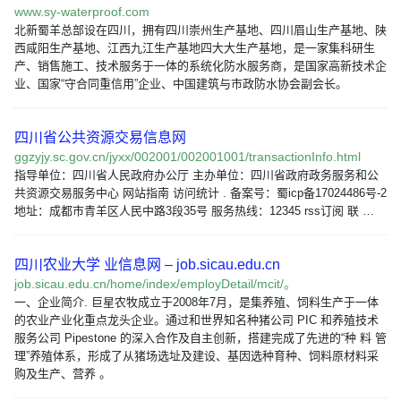
www.sy-waterproof.com
北新蜀羊总部设在四川，拥有四川崇州生产基地、四川眉山生产基地、陕
西咸阳生产基地、江西九江生产基地四大大生产基地，是一家集科研生
产、销售施工、技术服务于一体的系统化防水服务商，是国家高新技术企
业、国家“守合同重信用”企业、中国建筑与市政防水协会副会长。
四川省公共资源交易信息网
ggzyjy.sc.gov.cn/jyxx/002001/002001001/transactionInfo.html
指导单位：四川省人民政府办公厅 主办单位：四川省政府政务服务和公
共资源交易服务中心 网站指南 访问统计 . 备案号：蜀icp备17024486号-2
地址：成都市青羊区人民中路3段35号 服务热线：12345 rss订阅 联 …
四川农业大学 业信息网 – job.sicau.edu.cn
job.sicau.edu.cn/home/index/employDetail/mcit/。
一、企业简介. 巨星农牧成立于2008年7月，是集养殖、饲料生产于一体
的农业产业化重点龙头企业。通过和世界知名种猪公司 PIC 和养殖技术
服务公司 Pipestone 的深入合作及自主创新，搭建完成了先进的“种 料 管
理”养殖体系，形成了从猪场选址及建设、基因选种育种、饲料原材料采
购及生产、营养 。