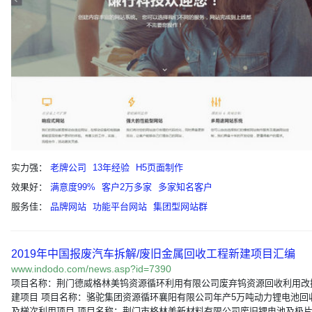
实力强：
老牌公司
13年经验
H5页面制作
效果好：
满意度99%
客户2万多家
多家知名客户
服务佳：
品牌网站
功能平台网站
集团型网站群
2019年中国报废汽车拆解/废旧金属回收工程新建项目汇编
www.indodo.com/news.asp?id=7390
项目名称：荆门德威格林美钨资源循环利用有限公司废弃钨资源回收利用改
建项目 项目名称：骆驼集团资源循环襄阳有限公司年产5万吨动力锂电池回
及梯次利用项目 项目名称：荆门市格林美新材料有限公司废旧锂电池及极