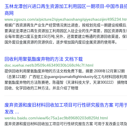
玉林龙潭创兴进口再生资源加工利用园区一期项目-中国市县
商网
www.zgsxzs.com/a/picture2/qiyezhaoshang/qiyezhaozijin/495234.ht
根据广西资源再生产业生产经营情况类比调查，按规划完成一期建设规模后
要满足龙潭进口再生资源加工利用园区入驻企业的生产需要，园区资源再生
业每年需进口废五金类150万吨;另外，还需要建立畅通的资源回收渠道，保
国外废旧金属资源的货源供应，逐步增加国内废旧金属资源的使用率。
回收利用聚氨酯废弃物的方法 文档下载
doc.xuehai.net/b3f509c46349030b168cf4c7f.html
提供回收利用聚氨酯废弃物的方法文档免费下载，摘要:2008年12月第12期
（总第121期）广西轻工业guangxijournaloflightindustry化工与材料回收利用
聚氨酯废弃物的方法陈赛艳，陈蕴智（天津科技大学，天津300222） 摘物
回收、化学回收的三种方法，并且介绍了物理
废弃资源和废旧材料回收加工项目可行性研究报告方案 可用
发改 …
wenku.baidu.com/view/6c75a1ec9b89680203d825fd.html
废弃资源和废旧材料回收加工项目可行性研究报告方案 可用于发改委立项