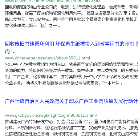
www.cnwaste.com/news/show.php?itemid=13347
回收的废旧织物由专业公司统一收运，进行资源化处理后，做成手套、背包
环保用品，提高了废弃织物资源化利用水平。 餐厨垃圾变废为宝的“南宁模式
民以食为天，食以安为先。南宁是全国首批33个餐厨废弃物资源化利用和无
害化处理试点城市（区）之一 。
回收废旧书籍循环利用 环保再生纸被投入到教学用书的印制 
内 …
www.chinapaper.net/news/show-39611.html
它以中小学生教材教辅作为切入口，依靠新华文轩的渠道网络优势和整合上
资源的能力，将废旧纸张经过统一收集、集中处理，并以委托加工的方式交
纸厂生产企业，化浆循环再生，并将其所得用于中小学生环保教育及教育扶
公益事业。 新华文轩教育服务事业部总经理苟晓东说，“一木环保 。
广西壮族自治区人民政府关于印发广西工业高质量发展行动计
…
www.gxzf.gov.cn/zwgk/fzgh/zxgh/t953511.shtml
推动建设广西特钢研发中心，打造 冶金创新平台，重点研发高性能特种钢
材料、不锈钢新材料，优化冶炼和深加工工艺，突破产业关键性技术。加快
设防城港综合性冶金基地、柳州钢铁基地、贵港钢铁基地、北海铁山港不锈