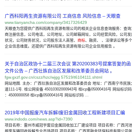
广西科阳再生资源有限公司 工商信息 风险信息 – 天眼查
www.tianyancha.com/company/3417326429
天眼查为您提供广西科阳再生资源有限公司的相关企业信息查询服务：查询
商注册信息，公司电话，公司地址，公司邮箱网址，公司经营风险，公司发
状况，公司财务状况，公司股东法人高管、
商标
、融资、 、法律诉讼等多
企业信息维度。还提供广西科阳再生资源有限公司企业信用报告 。
关于自治区政协十二届三次会议 第20200383号提案答复的函 
文件公告 – 广西壮族自治区发展和改革委员会网站 。
fgw.gxzf.gov.cn/cszz/hzc/wjgg 57519/t6104111.shtml
网站地图. 主办：广西壮族自治区发展和改革委员会 地址：广西南宁市民族
道111-1号. 桂公网安备 45010302000943号 桂icp备05000416号 网站标识码
：4500000058 桂icp备05000416号 网站标识码 …
2019年中国报废汽车拆解/废旧金属回收工程新建项目汇编
www.indodo.com/news.asp?id=7390
项目名称：雷州市威冠宇废旧金属回收加工厂建设项目 项目名称：广西河
报废车辆回收拆解专业市场项目 项目名称：广西富融金环保科技有限公司