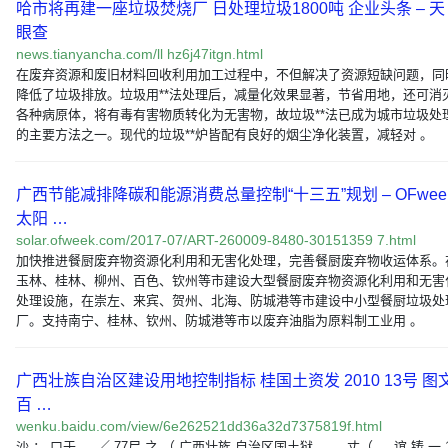
哈市将再建一座垃圾焚烧厂 日处理垃圾1800吨 企业头条 – 天
眼查
news.tianyancha.com/ll hz6j47itgn.html
在废弃资源和废旧材料回收利用加工过程中，不但解决了资源短缺问题，同
降低了垃圾排放。垃圾用**法处理后，减量化效果显著，节省用地，还可消
各种病原体，将有毒有害物质转化为无害物，故垃圾**法已成为城市垃圾处
的主要方法之一。现代的垃圾**炉皆配有良好的烟尘净化装置，减轻对 。
广西节能减排降碳和能源消费总量控制“十三五”规划 – OFwee
太阳 …
solar.ofweek.com/2017-07/ART-260009-8480-30151359 7.html
加快推进餐厨废弃物资源化利用和无害化处理，完善餐厨废弃物收运体系。
玉林、桂林、柳州、百色、钦州等市建设大型餐厨废弃物资源化利用和无害
处理设施，在崇左、来宾、贺州、北海、防城港等市建设中小型餐厨垃圾处
厂。支持南宁、桂林、钦州、防城港等市以废弃油脂为原料制工业用 。
广西壮族自治区建设用地控制指标 桂国土资发 2010 13号 图
百 …
wenku.baidu.com/view/6e262521dd36a32d7375819f.html
沙 ： 口于 。 ／ 77尸 之 （ 广西壮族 自治区国土狱。 ， 丈（ 、 谊 铸 一 