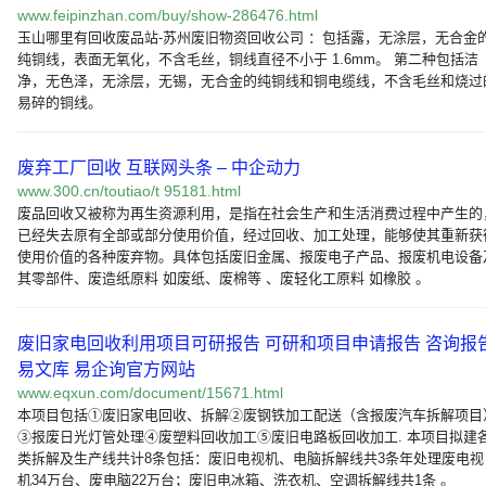
www.feipinzhan.com/buy/show-286476.html
玉山哪里有回收废品站-苏州废旧物资回收公司 ：包括露，无涂层，无合金
纯铜线，表面无氧化，不含毛丝，铜线直径不小于 1.6mm。 第二种包括洁
净，无色泽，无涂层，无锡，无合金的纯铜线和铜电缆线，不含毛丝和烧过
易碎的铜线。
废弃工厂回收 互联网头条 – 中企动力
www.300.cn/toutiao/t 95181.html
废品回收又被称为再生资源利用，是指在社会生产和生活消费过程中产生的
已经失去原有全部或部分使用价值，经过回收、加工处理，能够使其重新获
使用价值的各种废弃物。具体包括废旧金属、报废电子产品、报废机电设备
其零部件、废造纸原料 如废纸、废棉等 、废轻化工原料 如橡胶 。
废旧家电回收利用项目可研报告 可研和项目申请报告 咨询报
易文库 易企询官方网站
www.eqxun.com/document/15671.html
本项目包括①废旧家电回收、拆解②废钢铁加工配送（含报废汽车拆解项目
③报废日光灯管处理④废塑料回收加工⑤废旧电路板回收加工. 本项目拟建
类拆解及生产线共计8条包括：废旧电视机、电脑拆解线共3条年处理废电视
机34万台、废电脑22万台；废旧电冰箱、洗衣机、空调拆解线共1条 。