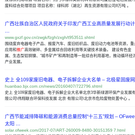
废料综合处理项目 项目名称：绿科邦（湖北）再生资源有限公司8万吨 。
广西壮族自治区人民政府关于印发广西工业高质量发展行动计
…
www.gxzf.gov.cn/zwgk/fzgh/zxgh/t953511.shtml
围绕废弃电器电子产品、报废汽车、废旧纺织品、废旧动力电池等资源，重
应用和
推广
高效破碎、多金属综合回收利用等关键技术装备。 建设有色金
属、生态型铝铜镍、“城市矿产”和再制造等一批综合利用基地，推动循环经
产业发展。
史上 全109家废旧电器、电子拆解企业大名单 – 北极星固废网
huanbao.bjx.com.cn/news/20160407/722796.shtml
史上 全109家废旧电器、电子拆解企业大名单北京3华新绿源环保产业发展
限公司\伟翔联合环保科技发展 北京 有限公司\北京市危险废物处置中心 。
广西节能减排降碳和能源消费总量控制“十三五”规划 – OFwee
太阳 …
solar.ofweek.com/2017-07/ART-260009-8480-30151359 7.html