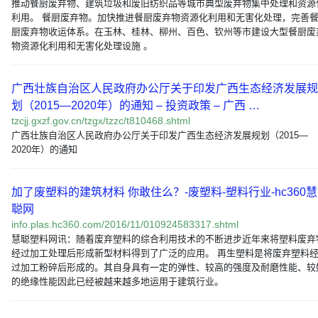
推动餐厨废弃物、建筑垃圾和废旧纺织品等城市典型废弃物集中处理和资源
利用。 餐厨废弃物。加快推进餐厨废弃物资源化利用和无害化处理，完善
厨废弃物收运体系。在玉林、桂林、柳州、百色、钦州等市建设大型餐厨废
物资源化利用和无害化处理设施 。
广西壮族自治区人民政府办公厅关于印发广西生态经济发展规
划（2015—2020年）的通知 – 投资政策 – 广西 …
tzcjj.gxzf.gov.cn/tzgx/tzzc/t810468.shtml
广西壮族自治区人民政府办公厅关于印发广西生态经济发展规划（2015—
2020年）的通知
加了废塑料的建筑材料 你敢住么？-废塑料-塑料行业-hc360慧
聪网
info.plas.hc360.com/2016/11/010924583317.shtml
慧聪塑料网讯：随着废弃塑料的综合利用技术的不断进步近年来将塑料废弃
经过加工处理后形成新型材料得到了广泛的应用。 再生塑料是将废弃塑料
过加工粉碎后形成的。其自身具有一定的弹性、较高的强度及耐磨性能、较
的绝缘性能因此已经被越来越多地运用于建筑行业。