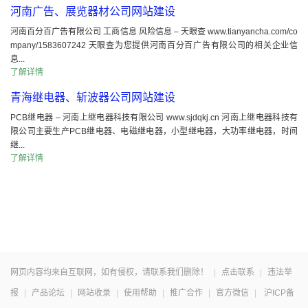
河南广告、展览器材公司网站建设
河南百分百广告有限公司 工商信息 风险信息 – 天眼查 www.tianyancha.com/co
mpany/1583607242 天眼查为您提供河南百分百广告有限公司的相关企业信
息...
了解详情
青海继电器、斩波器公司网站建设
PCB继电器 – 河南上继电器科技有限公司 www.sjdqkj.cn 河南上继电器科技有
限公司主要生产PCB继电器、电磁继电器，小型继电器，大功率继电器，时间
继...
了解详情
网页内容均来自互联网，如有侵权，请联系我们删除！
|
点击联系
|
违法举
报
|
产品论坛
|
网站收录
|
使用帮助
|
推广合作
|
官方微信
|
沪ICP备