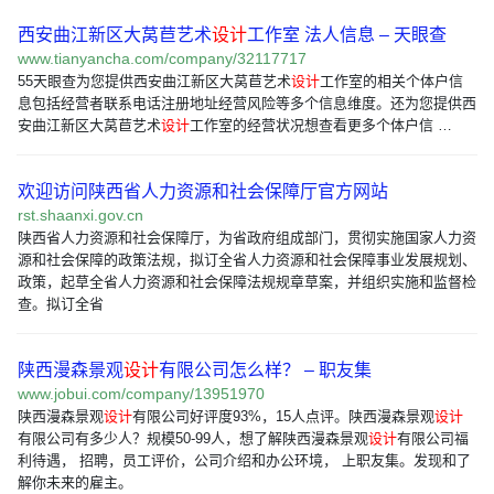
西安曲江新区大莴苣艺术
设计
工作室 法人信息 – 天眼查
www.tianyancha.com/company/32117717
55天眼查为您提供西安曲江新区大莴苣艺术
设计
工作室的相关个体户信
息包括经营者联系电话注册地址经营风险等多个信息维度。还为您提供西
安曲江新区大莴苣艺术
设计
工作室的经营状况想查看更多个体户信 …
欢迎访问陕西省人力资源和社会保障厅官方网站
rst.shaanxi.gov.cn
陕西省人力资源和社会保障厅，为省政府组成部门，贯彻实施国家人力资
源和社会保障的政策法规，拟订全省人力资源和社会保障事业发展规划、
政策，起草全省人力资源和社会保障法规规章草案，并组织实施和监督检
查。拟订全省
陕西漫森景观
设计
有限公司怎么样？ – 职友集
www.jobui.com/company/13951970
陕西漫森景观
设计
有限公司好评度93%，15人点评。陕西漫森景观
设计
有限公司有多少人？规模50-99人，想了解陕西漫森景观
设计
有限公司福
利待遇， 招聘，员工评价，公司介绍和办公环境， 上职友集。发现和了
解你未来的雇主。