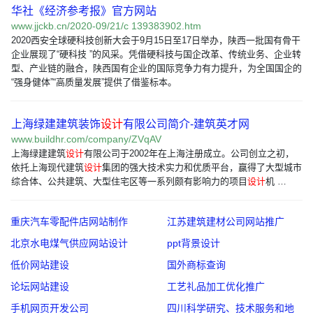
华社《经济参考报》官方网站
www.jjckb.cn/2020-09/21/c 139383902.htm
2020西安全球硬科技创新大会于9月15日至17日举办，陕西一批国有骨干
企业展现了“硬科技 ”的风采。凭借硬科技与国企改革、传统业务、企业转
型、产业链的融合，陕西国有企业的国际竞争力有力提升，为全国国企的
“强身健体”“高质量发展”提供了借鉴标本。
上海绿建建筑装饰
设计
有限公司简介-建筑英才网
www.buildhr.com/company/ZVqAV
上海绿建建筑
设计
有限公司于2002年在上海注册成立。公司创立之初，
依托上海现代建筑
设计
集团的强大技术实力和优质平台，赢得了大型城市
综合体、公共建筑、大型住宅区等一系列颇有影响力的项目
设计
机 …
重庆汽车零配件店网站制作
江苏建筑建材公司网站推广
北京水电煤气供应网站设计
ppt背景设计
低价网站建设
国外商标查询
论坛网站建设
工艺礼品加工优化推广
手机网页开发公司
四川科学研究、技术服务和地