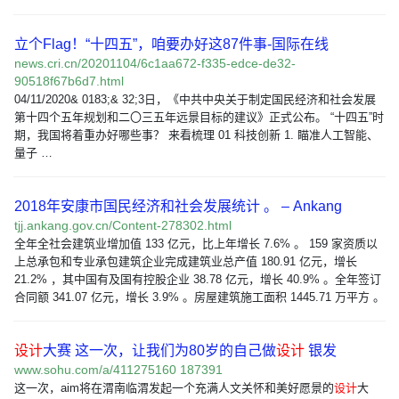
立个Flag！“十四五”，咱要办好这87件事-国际在线
news.cri.cn/20201104/6c1aa672-f335-edce-de32-
90518f67b6d7.html
04/11/2020& 0183;& 32;3日，《中共中央关于制定国民经济和社会发展
第十四个五年规划和二〇三五年远景目标的建议》正式公布。 “十四五”时
期，我国将着重办好哪些事？ 来看梳理 01 科技创新 1. 瞄准人工智能、
量子 …
2018年安康市国民经济和社会发展统计 。 – Ankang
tjj.ankang.gov.cn/Content-278302.html
全年全社会建筑业增加值 133 亿元，比上年增长 7.6% 。 159 家资质以
上总承包和专业承包建筑企业完成建筑业总产值 180.91 亿元，增长
21.2% ，其中国有及国有控股企业 38.78 亿元，增长 40.9% 。全年签订
合同额 341.07 亿元，增长 3.9% 。房屋建筑施工面积 1445.71 万平方 。
设计
大赛 这一次，让我们为80岁的自己做
设计
银发
www.sohu.com/a/411275160 187391
这一次，aim将在渭南临渭发起一个充满人文关怀和美好愿景的
设计
大