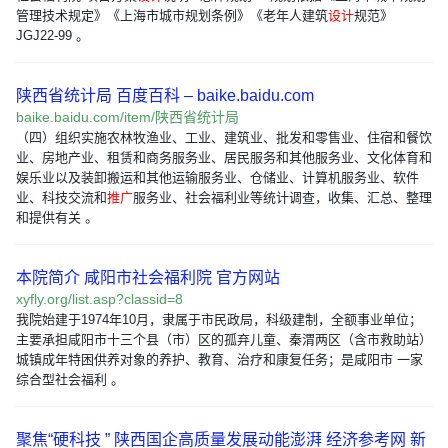
管理技术规定》《上海市城市规划条例》《老年人建筑
设计
规范》
JGJ22-99 。
陕西省统计局 百度百科 – baike.baidu.com
baike.baidu.com/item/陕西省统计局
（四）组织实施农林牧渔业、工业、建筑业、批发和零售业、住宿和餐饮
业、房地产业、租赁和商务服务业、居民服务和其他服务业、文化体育和
娱乐业以及装卸搬运和其他运输服务业、仓储业、计算机服务业、软件
业、科技交流和
推广
服务业、社会福利业等统计调查，收集、汇总、整理
和提供有关 。
本院简介 咸阳市社会福利院 官方网站
xyfly.org/list.asp?classid=8
我院始建于1974年10月，隶属于市民政局，科级建制，全额事业单位；
主要承担咸阳市十三个县（市）区的孤弃儿童、秦渭两区（含市救助站）
城镇成年特困供养对象的养护、教育、治疗和康复任务；是咸阳市 一家
综合型社会福利 。
聚焦“硬科技 ” 陕西国企高质量发展动能澎湃 经济参考网 新