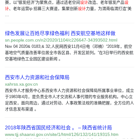
赛，以“银发经济”为聚焦点，通过适老空间
设计
改造、老年银发产品
设
计
、老年运营ip 招募三大赛道，集聚创新
设计
力量，为渭南临渭打造“美
…
绿色发展让百姓尽享绿色福利 西安航空基地这样做
sn.people.com.cn/n2/2020/1104/c226647-34393502.html
Nov 04 2020& 0183;& 32;人民网西安11月4日电（邓楠）“2019年，航空
基地空气质量改善率位居全市各区县、开发区前列。”在3日举行的西安航
空基地绿色工业园区建设新闻 。
西安市人力资源和社会保障局
xahrss.xa.gov.cn
西安市人才服务中心系西安市人力资源和社会保障局所属事业单位，成立
于1983年4月，是负责全市人才交流和人事代理的专业服务机构。中心立
足西安，面向周边，通过对劳动、人事政策法规的准确把握，全方位的人
才信息发布渠道 。
2018年陕西省国民经济和社会 。 – 陕西省统计局
www.tjj.shaanxi.gov.cn/site/1/html/126/132/141/19315.htm