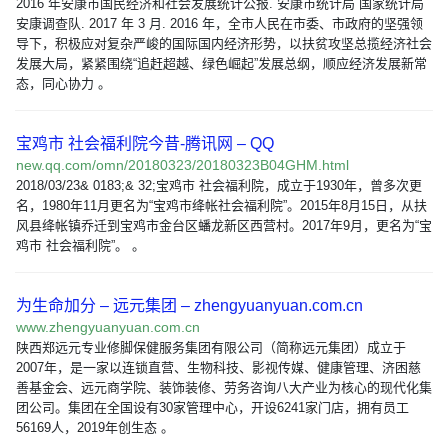
2016 年安康市国民经济和社会发展统计公报. 安康市统计局 国家统计局
安康调查队. 2017 年 3 月. 2016 年，全市人民在市委、市政府的坚强领
导下，积极应对复杂严峻的国际国内经济形势，以扶贫攻坚总揽经济社会
发展大局，紧紧围绕“追赶超越、绿色崛起”发展总纲，顺应经济发展新常
态，同心协力 。
宝鸡市 社会福利院今昔-腾讯网 – QQ
new.qq.com/omn/20180323/20180323B04GHM.html
2018/03/23& 0183;& 32;宝鸡市 社会福利院，成立于1930年，曾多次更
名，1980年11月更名为“宝鸡市绛帐社会福利院”。2015年8月15日，从扶
风县绛帐镇乔迁到宝鸡市金台区蟠龙新区西营村。2017年9月，更名为“宝
鸡市 社会福利院”。 。
为生命加分 – 远元集团 – zhengyuanyuan.com.cn
www.zhengyuanyuan.com.cn
陕西郑远元专业修脚保健服务集团有限公司（简称远元集团）成立于
2007年，是一家以连锁直营、生物科技、影视传媒、健康管理、济困慈
善基金会、远元商学院、装饰装修、劳务咨询八大产业为核心的现代化集
团公司。集团在全国设有30家管理中心，开设6241家门店，拥有员工
56169人，2019年创生态 。