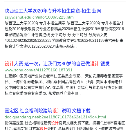
陕西理工大学2020年专升本招生简章-招生 业网
zsjyw.snut.edu.cn/info/1009/5223.htm
陕西理工大学2020年专升本招生简章 陕西理工大学2020年专升本招生计
划及2019年录取情况专业名称科类2020年招生计划2019年录取情况2018
年录取情况招生计划省控线 分平均分 分 分平均分 分英语文史
40110249235230251238233学前教育文史170163240211199未招未招未
招会计学文史60125255238234未招未招未 。
设计
大赛 这一次，让我们为80岁的自己做
设计
银发
www.sohu.com/a/411275160 187391
住建部中国房地产业协会老年住区委员会专家、 天佑安康养老集团董事
长、上海和佑养老集团、和佑尊长园品牌创始人. 汪勇. 美国水印养老社
区中国有限公司首席执行官. 崔晶雪. 中国社会福利与养老服务协会团体
标准专家委员会专家委员. 永爱医养产业有限 。
嘉定区 社会福利院建筑
设计
说明 文档下载
doc.guandang.net/b2ee1186716173a62e13149d4.html
提供嘉定区 社会福利院建筑
设计
说明文档免费下载，摘要:“上海市嘉定区
社会福利院”项目方案
设计
说明1.总体规划1.1规划依据《上海市城市规划