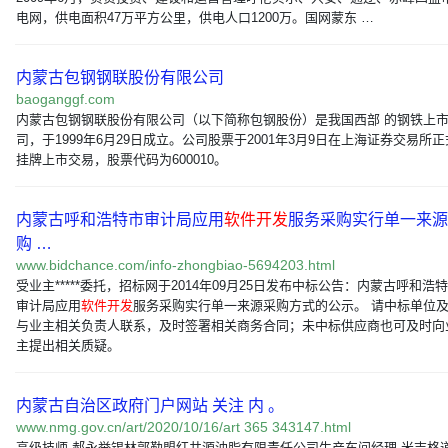
电网，供电面积47万平方公里，供电人口1200万。国网蒙东 …
内蒙古包钢钢联股份有限公司
baoganggf.com
内蒙古包钢钢联股份有限公司（以下简称包钢股份）是我国西部 的钢铁上
司，于1999年6月29日成立。公司股票于2001年3月9日在上海证券交易所正
挂牌上市交易，股票代码为600010。
内蒙古呼和浩特市审计局应用
软件开发
服务采购实行单一来源
购 …
www.bidchance.com/info-zhongbiao-5694203.html
受业主*****委托，招标网于2014年09月25日发布中标公告：内蒙古呼和浩
审计局应用
软件开发
服务采购实行单一来源采购方式的公示。 请中标单位
与业主相关负责人联系，及时签署相关商务合同；未中标供应商也可及时向
主提出相关质疑。
内蒙古自治区政府门户网站 关注 内 。
www.nmg.gov.cn/art/2020/10/16/art 365 343147.html
高级技师 郝永举锡林郭勒盟红井源油脂有限责任公司生产车间经理 米吉格