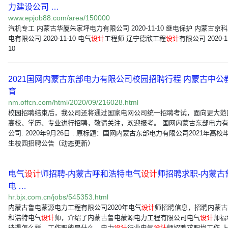
力建设公司 …
www.epjob88.com/area/150000
汽机专工 内蒙古华厦朱家坪电力有限公司 2020-11-10 继电保护 内蒙古京
电有限公司 2020-11-10 电气
设计
工程师 辽宁德欣工程
设计
有限公司 2020-1
10
2021国网内蒙古东部电力有限公司校园招聘行程 内蒙古中公
育
nm.offcn.com/html/2020/09/216028.html
校园招聘结束后，我公司还将通过国家电网公司统一招聘考试，面向更大范
高校、学历、专业进行招聘，敬请关注，欢迎报考。 国网内蒙古东部电力
公司. 2020年9月26日 . 原标题：国网内蒙古东部电力有限公司2021年高校
生校园招聘公告（动态更新）
电气
设计
师招聘-内蒙古呼和浩特电气
设计
师招聘求职-内蒙古
电 …
hr.bjx.com.cn/jobs/545353.html
内蒙古鲁电蒙源电力工程有限公司2020年电气
设计
师招聘信息，招聘内蒙古
和浩特电气
设计
师，介绍了内蒙古鲁电蒙源电力工程有限公司电气
设计
师福
待遇怎么样，工作职能是什么，电力
设计
行业电气
设计
师招聘求职找工作 