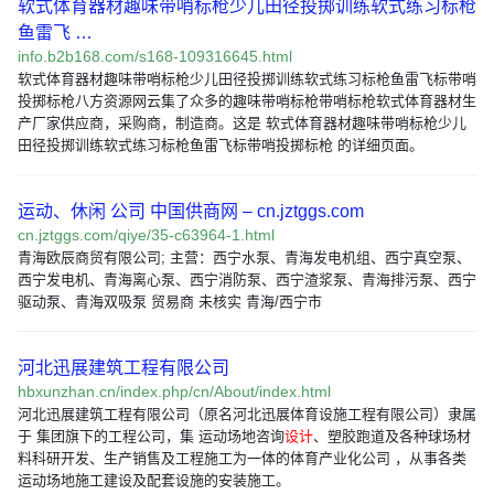
软式体育器材趣味带哨标枪少儿田径投掷训练软式练习标枪
鱼雷飞 …
info.b2b168.com/s168-109316645.html
软式体育器材趣味带哨标枪少儿田径投掷训练软式练习标枪鱼雷飞标带哨
投掷标枪八方资源网云集了众多的趣味带哨标枪带哨标枪软式体育器材生
产厂家供应商，采购商，制造商。这是 软式体育器材趣味带哨标枪少儿
田径投掷训练软式练习标枪鱼雷飞标带哨投掷标枪 的详细页面。
运动、休闲 公司 中国供商网 – cn.jztggs.com
cn.jztggs.com/qiye/35-c63964-1.html
青海欧辰商贸有限公司; 主营：西宁水泵、青海发电机组、西宁真空泵、
西宁发电机、青海离心泵、西宁消防泵、西宁渣浆泵、青海排污泵、西宁
驱动泵、青海双吸泵 贸易商 未核实 青海/西宁市
河北迅展建筑工程有限公司
hbxunzhan.cn/index.php/cn/About/index.html
河北迅展建筑工程有限公司（原名河北迅展体育设施工程有限公司）隶属
于 集团旗下的工程公司，集 运动场地咨询
设计
、塑胶跑道及各种球场材
料科研开发、生产销售及工程施工为一体的体育产业化公司 ，从事各类
运动场地施工建设及配套设施的安装施工。