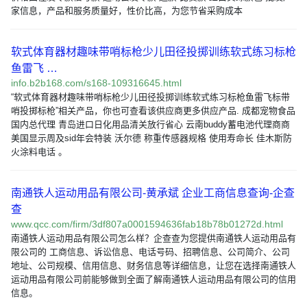
家信息，产品和服务质量好，性价比高，为您节省采购成本
软式体育器材趣味带哨标枪少儿田径投掷训练软式练习标枪
鱼雷飞 …
info.b2b168.com/s168-109316645.html
“软式体育器材趣味带哨标枪少儿田径投掷训练软式练习标枪鱼雷飞标带
哨投掷标枪”相关产品，你也可查看该供应商更多供应产品. 成都宠物食品
国内总代理 青岛进口日化用品清关放行省心 云南buddy蓄电池代理商商
美国显示周及sid年会特装 沃尔德 称重传感器规格 使用寿命长 佳木斯防
火涂料电话 。
南通铁人运动用品有限公司-黄承斌 企业工商信息查询-企查
查
www.qcc.com/firm/3df807a0001594636fab18b78b01272d.html
南通铁人运动用品有限公司怎么样？企查查为您提供南通铁人运动用品有
限公司的 工商信息、诉讼信息、电话号码、招聘信息、公司简介、公司
地址、公司规模、信用信息、财务信息等详细信息，让您在选择南通铁人
运动用品有限公司前能够做到全面了解南通铁人运动用品有限公司的信用
信息。