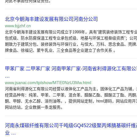
对此不承担任何保证责任。
北京今朝海丰建设发展有限公司河南分公司
www.bjjzhf.cn
北京今朝海丰建设发展有限公司成立于1999年，具有“建筑装修装饰工程专
包贰级、防水防腐保温工程专业承包贰级、地基与环保工程叁级资质”；公
期致力于建筑分包、装修装饰与环保行业，与恒大、万科、思念食品、壳牌
牌食品、徐福记、蒙牛乳业、三全食品等企业建立了合作关系 。
甲苯厂家 二甲苯厂家 河南甲苯厂家-河南省利得源化工有限公
…
www.jsanai.com/tplshow/MTE0NzU3Mw.html
河南省利得源化工有限公司经营以液体化工产品为主，固体化工产品为辅，
经营品种有：纯苯、甲苯、二甲苯、混合苯、醋酸乙酯、醋酸正丁酯、丙酮
酮、甲醇、无水乙醇、溶剂油等。，提供网站定制，html源码，网站应用开
网站仿站，企业数据一条龙服务。
河南永煤碳纤维有限公司千吨级GQ4522级聚丙烯腈基碳纤维
业 …