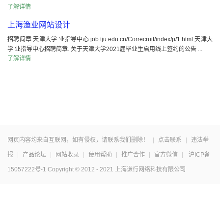
了解详情
上海渔业网站设计
招聘简章 天津大学 业指导中心 job.tju.edu.cn/Correcruit/index/p/1.html 天津大
学 业指导中心招聘简章. 关于天津大学2021届毕业生启用线上签约的公告 ...
了解详情
网页内容均来自互联网，如有侵权，请联系我们删除！
|
点击联系
|
违法举
报
|
产品论坛
|
网站收录
|
使用帮助
|
推广合作
|
官方微信
|
沪ICP备
15057222号-1
Copyright © 2012 - 2021 上海谦行网络科技有限公司