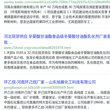
wenku.baidu.com/view/bf11d1cdf9c75fbfc77da26925c52cc58bd69
河南永煤碳纤维有限公司 年产 60 万吨合成氨 80 万吨尿素及其配套装置建
目 （环境影响报告书简本） 1 项目建设概况 1.1 项目建设地点及相关背景 
烯腈基碳纤维是适应宇航、航空、原子能 工业技术发展的需要而研制 开发
种新材料，是发达国家的第四代工业原材料，尤其是国防军工 。
河北现货供应 辛葵酸甘油酯食品级辛葵酸甘油酯乳化剂厂家
批 …
www.21food.cn/product/detail8281978.html
1 天前& 0183;& 32;河北现货供应 辛葵酸甘油酯食品级辛葵酸甘油酯乳化
直销产品介绍、批发价格及其供应商 郑州明瑞化工产品有限公司的联系方
更多相关信息尽在食品商务网。作为有特殊功效的稀释剂、乳化稳定剂、增
和香精油基使用，也用做食品生产的消泡剂和防腐剂。
环乙烷-河南环己烷厂家 – 山东旭晨化工科技有限公司
gongdaojun.cn.b2b168.com/s83050569.html
环乙烷-河南环己烷厂家 环己烷齐鲁石化产环己烷 高纯度 工业级，，纯度
国一级经销，出厂价销售，质量保证，价格优惠！中国石化齐鲁石油化工公
中国石化集团公司直属的特大型石油化工联合企业，公司始建于1966年，经
年的建设..。获取更多环乙烷-河南环己烷厂家相关供求信息 。