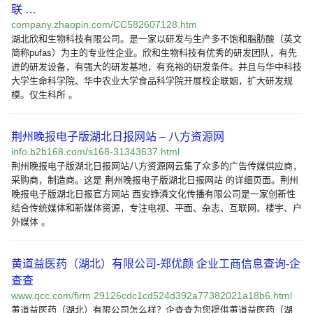
联 …
company.zhaopin.com/CC582607128.htm
湖北欣和生物科技有限公司。是一家以研发与生产多不饱和脂肪酸（英文
简称pufas）为主的专业性企业。欣和生物科技有优秀的研发团队，有先
进的研发设备，有强大的研发基地，有充裕的研发条件。并且与华中科技
大学生命科学院、华中农业大学食品科学院开展校企联姻，扩大研发规
模。仅生科所 。
荆州晚报电子版湖北日报网站 – 八方资源网
info.b2b168.com/s168-31343637.html
荆州晚报电子版湖北日报网站八方资源网云集了众多的广告传媒供应商，
采购商，制造商。这是 荆州晚报电子版湖北日报网站 的详细页面。荆州
晚报电子版湖北日报官方网站 西安铮潾文化传播有限公司是一家创新性
结合传统媒体和新媒体资源，专注电视、平面、杂志、互联网、楼宇、户
外媒体 。
黄道益医药（湖北）有限公司-郑优颜 企业工商信息查询-企
查查
www.qcc.com/firm 29126cdc1cd524d392a77382021a18b6.html
黄道益医药（湖北）有限公司怎么样？企查查为您提供黄道益医药（湖