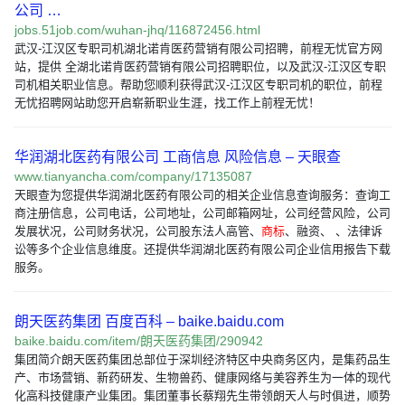
公司 …
jobs.51job.com/wuhan-jhq/116872456.html
武汉-江汉区专职司机湖北诺肯医药营销有限公司招聘，前程无忧官方网
站，提供 全湖北诺肯医药营销有限公司招聘职位，以及武汉-江汉区专职
司机相关职业信息。帮助您顺利获得武汉-江汉区专职司机的职位，前程
无忧招聘网站助您开启崭新职业生涯，找工作上前程无忧！
华润湖北医药有限公司 工商信息 风险信息 – 天眼查
www.tianyancha.com/company/17135087
天眼查为您提供华润湖北医药有限公司的相关企业信息查询服务：查询工
商注册信息，公司电话，公司地址，公司邮箱网址，公司经营风险，公司
发展状况，公司财务状况，公司股东法人高管、
商标
、融资、 、法律诉
讼等多个企业信息维度。还提供华润湖北医药有限公司企业信用报告下载
服务。
朗天医药集团 百度百科 – baike.baidu.com
baike.baidu.com/item/朗天医药集团/290942
集团简介朗天医药集团总部位于深圳经济特区中央商务区内，是集药品生
产、市场营销、新药研发、生物兽药、健康网络与美容养生为一体的现代
化高科技健康产业集团。集团董事长蔡翔先生带领朗天人与时俱进，顺势