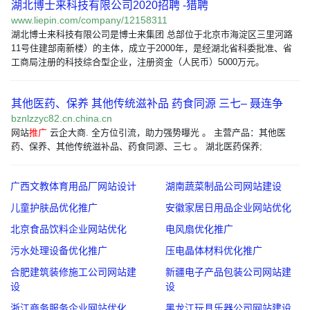
湖北博士来科技有限公司2020招聘 -猎聘
www.liepin.com/company/12158311
湖北博士来科技有限公司是博士来集团 总部位于北京市海淀区三里河路
11号住建部南新楼）的主体，成立于2000年，是经湖北省科委批准、省
工商局注册的科技综合型企业，注册资金（人民币）5000万元。
其他医药、保养 其他传统滋补品 药食同源 三七– 聂连争
bznlzzyc82.cn.china.cn
网站
推广
云企大商. 全方位引流，助力强势曝光 。 主营产品：其他医
药、保养、其他传统滋补品、药食同源、三七 。 湖北医药保养;
广西文教体育用品厂网站设计
湖南蔬菜制品公司网站建设
儿童护肤品优化推广
安徽家居日用品企业网站优化
北京食品饮料企业网站优化
电风扇优化推广
污水处理设备优化推广
压电晶体材料优化推广
合肥建筑装修施工公司网站建
新疆电子产品包装公司网站建
设
设
浙江商务服务企业网站优化
黑龙江玩具乐器公司网站建设