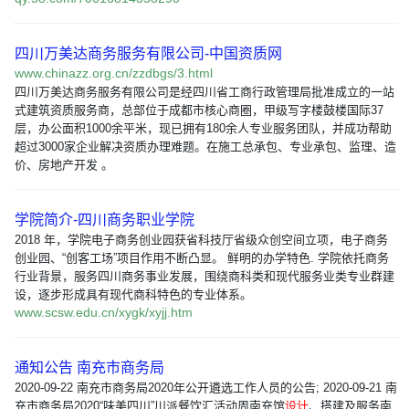
四川万美达商务服务有限公司-中国资质网
www.chinazz.org.cn/zzdbgs/3.html
四川万美达商务服务有限公司是经四川省工商行政管理局批准成立的一站
式建筑资质服务商，总部位于成都市核心商圈，甲级写字楼鼓楼国际37
层，办公面积1000余平米，现已拥有180余人专业服务团队，并成功帮助
超过3000家企业解决资质办理难题。在施工总承包、专业承包、监理、造
价、房地产开发 。
学院简介-四川商务职业学院
2018 年，学院电子商务创业园获省科技厅省级众创空间立项，电子商务
创业园、“创客工场”项目作用不断凸显。 鲜明的办学特色. 学院依托商务
行业背景，服务四川商务事业发展，围绕商科类和现代服务业类专业群建
设，逐步形成具有现代商科特色的专业体系。
www.scsw.edu.cn/xygk/xyjj.htm
通知公告 南充市商务局
2020-09-22 南充市商务局2020年公开遴选工作人员的公告; 2020-09-21 南
充市商务局2020“味美四川”川派餐饮汇活动周南充馆
设计
、搭建及服务南