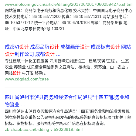
www.mofcom.gov.cn/article/difang/201706/20170602594275.shtml
网站管理：商务部电子商务和信息化司 技术支持：中国国际电子商务中心
技术支持电话：86-10-53771200 传真：86-10-53771311 网站服务电话：
86-10-53771212 统一平台电话：86-10-67870108 邮箱：商务部邮箱 地
址：中国北京东长安街2号 100731
成都VI
设计
成都品牌
设计
成都画册
设计
成都标志
设计
网站
设计
制作公司 成都
设计
…
专注建筑一体化工程服务 四川智峰汇尚建设工.. 建筑/劳务/工程 。 生态
农业 养殖业 优贝健食用油系列之亚麻油、核桃油、紫苏油、山.. 农业 。
网站
设计
与开发 移动 。
www.cdgdad.com/case
四川省泸州市泸县商务和经济合作局泸县“十四五”服务业和
物流业 …
四川省泸州市泸县商务和经济合作局泸县“十四五”服务业和物流业发展规
划竞争性磋商采购公告是招标网发布的招标采购信息该招标项目相关工程
招标、货物招标、服务招标等招标公告信息在招标网查询。
zb.zhaobiao.cn/bidding v 59023819.html