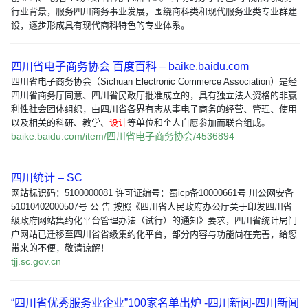
行业背景，服务四川商务事业发展，围绕商科类和现代服务业类专业群建
设，逐步形成具有现代商科特色的专业体系。
四川省电子商务协会 百度百科 – baike.baidu.com
四川省电子商务协会（Sichuan Electronic Commerce Association）是经
四川省商务厅同意、四川省民政厅批准成立的，具有独立法人资格的非赢
利性社会团体组织，由四川省各界有志从事电子商务的经营、管理、使用
以及相关的科研、教学、
设计
等单位和个人自愿参加而联合组成。
baike.baidu.com/item/四川省电子商务协会/4536894
四川统计 – SC
网站标识码：5100000081 许可证编号：蜀icp备10000661号 川公网安备
51010402000507号 公 告 按照《四川省人民政府办公厅关于印发四川省
级政府网站集约化平台管理办法（试行）的通知》要求，四川省统计局门
户网站已迁移至四川省省级集约化平台，部分内容与功能尚在完善，给您
带来的不便，敬请谅解！
tjj.sc.gov.cn
“四川省优秀服务业企业”100家名单出炉 -四川新闻-四川新闻