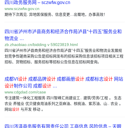
四川政务服务网 – sczwfw.gov.cn
www.sczwfw.gov.cn
期待下次再见. 异地医保服务、信息变更…出蜀地，办事高效！
四川省泸州市泸县商务和经济合作局泸县“十四五”服务业和
物流业 …
zb.zhaobiao.cn/bidding v 59023819.html
四川省泸州市泸县商务和经济合作局泸县“十四五”服务业和物流业发展规
划竞争性磋商采购公告是招标网发布的招标采购信息该招标项目相关工程
招标、货物招标、服务招标等招标公告信息在招标网查询。
成都VI
设计
成都品牌
设计
成都画册
设计
成都标志
设计
网站
设计
制作公司 成都
设计
…
www.cdgdad.com/case
专注建筑一体化工程服务 四川智峰汇尚建设工.. 建筑/劳务/工程 。 生态
农业 养殖业 优贝健食用油系列之亚麻油、核桃油、紫苏油、山.. 农业 。
网站
设计
与开发 移动 。
四川涔泽商务服务有限责任公司 工商信息 风险信息 – 天眼