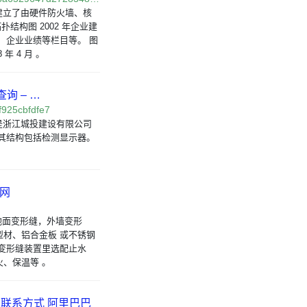
 建立了由硬件防火墙、核
结构图 2002 年企业建
 企业业绩等栏目等。 图
年 4 月 。
询 – …
f925cbfdfe7
是浙江城投建设有限公司
其结构包括检测显示器。
宝网
地面变形缝，外墙变形
材、铝合金板 或不锈钢
变形缝装置里选配止水
、保温等 。
厂联系方式 阿里巴巴