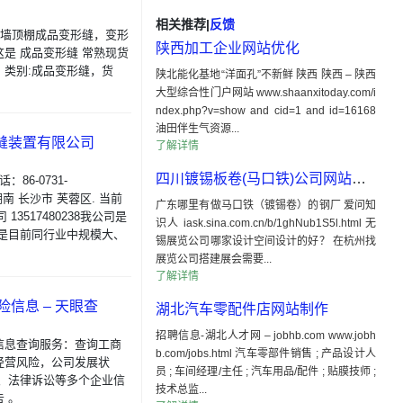
相关推荐
|
反馈
内墙顶棚成品变形缝，变形
陕西加工企业网站优化
是 成品变形缝 常熟现货
类别:成品变形缝，货
陕北能化基地“洋面孔”不新鲜 陕西 陕西 – 陕西
。
大型综合性门户网站 www.shaanxitoday.com/i
ndex.php?v=show and cid=1 and id=16168
油田伴生气资源...
形缝装置有限公司
了解详情
四川镀锡板卷(马口铁)公司网站建设
86-0731-
址：湖南 长沙市 芙蓉区. 当前
广东哪里有做马口铁（镀锡卷）的钢厂 爱问知
3517480238我公司是
识人 iask.sina.com.cn/b/1ghNub1S5l.html 无
是目前同行业中规模大、
锡展览公司哪家设计空间设计的好？ 在杭州找
展览公司搭建展会需要...
了解详情
信息 – 天眼查
湖北汽车零配件店网站制作
招聘信息-湖北人才网 – jobhb.com www.jobh
信息查询服务：查询工商
b.com/jobs.html 汽车零部件销售 ; 产品设计人
经营风险，公司发展状
员 ; 车间经理/主任 ; 汽车用品/配件 ; 贴膜技师 ;
 、法律诉讼等多个企业信
技术总监...
 。