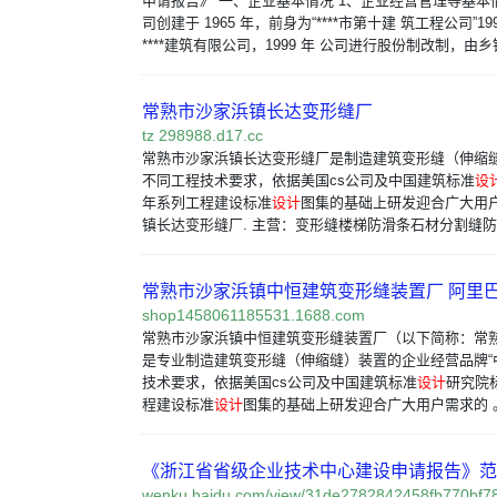
申请报告》 一、企业基本情况 1、企业经营管理等基本情况
司创建于 1965 年，前身为“****市第十建 筑工程公司”19
****建筑有限公司，1999 年 公司进行股份制改制，由
常熟市沙家浜镇长达变形缝厂
tz 298988.d17.cc
常熟市沙家浜镇长达变形缝厂是制造建筑变形缝（伸缩
不同工程技术要求，依据美国cs公司及中国建筑标准
设
年系列工程建设标准
设计
图集的基础上研发迎合广大用户
镇长达变形缝厂. 主营：变形缝楼梯防滑条石材分割缝防
常熟市沙家浜镇中恒建筑变形缝装置厂 阿里
shop1458061185531.1688.com
常熟市沙家浜镇中恒建筑变形缝装置厂（以下简称：常
是专业制造建筑变形缝（伸缩缝）装置的企业经营品牌“
技术要求，依据美国cs公司及中国建筑标准
设计
研究院
程建设标准
设计
图集的基础上研发迎合广大用户需求的 
《浙江省省级企业技术中心建设申请报告》范
wenku.baidu.com/view/31de2782842458fb770b