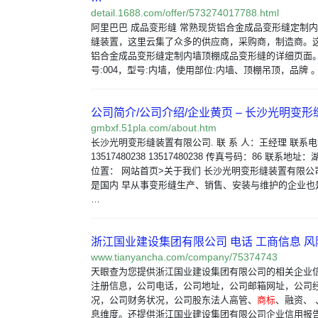
detail.1688.com/offer/573274017788.html
阿里巴巴 成品变形缝 常熟现货铝合金成品变形缝定制
缝装置，这里云集了众多的供应商，采购商，制造商。这
铝合金成品变形缝定制内墙顶棚成品变形缝的详细页面。
号:004，型号:内墙，使用部位:内墙、顶棚吊顶，品牌 
公司简介/公司介绍/企业黄页 – 长沙光明变
gmbxf.51pla.com/about.htm
长沙光明变形缝装置有限公司. 联 系 人：王经理 联系电话：
13517480238 13517480238 传真号码：86 联系地
位置： 网站首页>关于我们 长沙光明变形缝装置有限公司 1
是国内 早从事变形缝生产、销售、安装与维护的企业也
…
浙江国业建设集团有限公司 电话 工商信息 风险
www.tianyancha.com/company/75374743
天眼查为您提供浙江国业建设集团有限公司的相关企业
注册信息，公司电话，公司地址，公司邮箱网址，公司
况，公司财务状况，公司股东法人高管、
商标
、融资、
息维度。还提供浙江国业建设集团有限公司企业信用报告