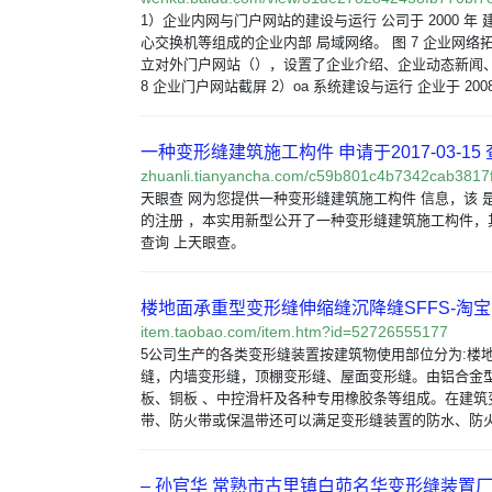
1）企业内网与门户网站的建设与运行 公司于 2000 年
心交换机等组成的企业内部 局域网络。 图 7 企业网络拓扑
立对外门户网站（），设置了企业介绍、企业动态新闻、
8 企业门户网站截屏 2）oa 系统建设与运行 企业于 2008 
一种变形缝建筑施工构件 申请于2017-03-15 查
zhuanli.tianyancha.com/c59b801c4b7342cab3817
天眼查 网为您提供一种变形缝建筑施工构件 信息，该 
的注册 ，本实用新型公开了一种变形缝建筑施工构件，
查询 上天眼查。
楼地面承重型变形缝伸缩缝沉降缝SFFS-淘
item.taobao.com/item.htm?id=52726555177
5公司生产的各类变形缝装置按建筑物使用部位分为:楼
缝，内墙变形缝，顶棚变形缝、屋面变形缝。由铝合金型
板、铜板 、中控滑杆及各种专用橡胶条等组成。在建筑
带、防火带或保温带还可以满足变形缝装置的防水、防火
– 孙官华 常熟市古里镇白茆名华变形缝装置