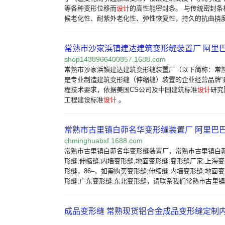
等各种变形位移而
设计
的高性能密封条。 与传统密封条
候老化性、耐紫外老化性、弹性恢复性，持久的抗曲挠度
常熟市沙家浜镇建达建筑变形缝装置厂 阿里
shop1438966400857.1688.com
常熟市沙家浜镇建达建筑变形缝装置厂（以下简称：常
是专业制造建筑变形缝（伸缩缝）装置的企业经营品牌“建
程技术要求，依据美国CS公司及中国建筑标准
设计
研究
工程建设标准
设计
。
常熟市古里镇白茆名华变形缝装置厂 阿里巴
chminghuabxf.1688.com
常熟市古里镇白茆名华变形缝装置厂，常熟市古里镇白
形缝;伸缩缝;内墙变形缝;地面变形缝;变形缝厂家;上海变
形缝，86–，如需购买变形缝;伸缩缝;内墙变形缝;地面变
形缝;广东变形缝;东北变形缝，请联系我们常熟市古里镇
成品变形缝 常熟现货铝合金成品变形缝定制
…