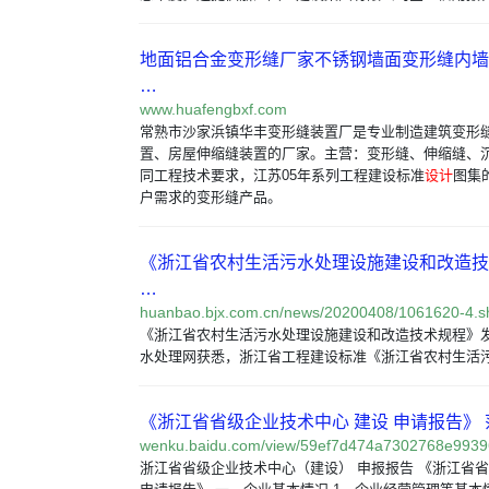
地面铝合金变形缝厂家不锈钢墙面变形缝内墙
…
www.huafengbxf.com
常熟市沙家浜镇华丰变形缝装置厂是专业制造建筑变形
置、房屋伸缩缝装置的厂家。主营：变形缝、伸缩缝、
同工程技术要求，江苏05年系列工程建设标准
设计
图集
户需求的变形缝产品。
《浙江省农村生活污水处理设施建设和改造技术
…
huanbao.bjx.com.cn/news/20200408/1061620-4.s
《浙江省农村生活污水处理设施建设和改造技术规程》发
水处理网获悉，浙江省工程建设标准《浙江省农村生活污
《浙江省省级企业技术中心 建设 申请报告》 
wenku.baidu.com/view/59ef7d474a7302768e9939
浙江省省级企业技术中心（建设） 申报报告 《浙江省