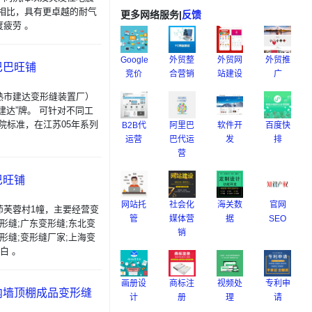
相比，具有更卓越的耐气
更多网络服务
|
反馈
疲劳 。
Google
外贸整
外贸网
外贸推
巴巴旺铺
竞价
合营销
站建设
广
熟市建达变形缝装置厂）
达”牌。 可针对不同工
院标准，在江苏05年系列
B2B代
阿里巴
软件开
百度快
运营
巴代运
发
排
营
巴旺铺
网站托
社会化
海关数
官网
茆芙蓉村1幢，主要经营变
管
媒体营
据
SEO
形缝;广东变形缝;东北变
销
形缝;变形缝厂家;上海变
白 。
画册设
商标注
视频处
专利申
内墙顶棚成品变形缝
计
册
理
请