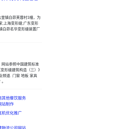
古里镇白茆芙蓉村1幢，为
家;上海变形缝;广东变形
镇白茆名华变形缝装置厂
。网站参照中国建筑标准
及《变形缝建筑构造（三）》
业频道. 门窗 地板 家具
 。
南其他餐饮服务
网站制作
底机优化推广
建物流公司网站