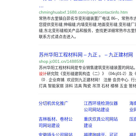
…
chminghuabxf.1688.com/page/contactinfo.htm
常熟市古里镇白茆名华变形缝装置厂电话 86–，常熟市
您提供变形缝;伸缩缝;内墙变形缝;地面变形缝;变形缝厂
缝;东北变形缝相关产品和服务，查找更详细常熟市古里
联系方式请点击进入。
苏州华阳工程材料网 – 九正 。 – 九正建材网
shop.jc001.cn/1488599
苏州华阳工程材料网是专业销售建筑变形缝装置的网站
设计
研究院《变形缝建筑构造（二）》（04cj01-2）
（0 . 企业商铺. 欢迎到九正建材网！ 注册 会员中心. 行
灯具 智能家居 涂料 洁具 陶瓷 吊顶 石材 楼梯 五金 管材
分切机优化推广
江西环境检测仪器
海
公司网站建设
业
吉林板材、卷材公
重庆炊具公司网站
压
司网站建设
建设
安徽插头公司网站
福建咖啡豆、可可
福