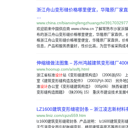
浙江舟山变形缝价格哪里便宜，华隆原厂家直
…
www.china.cn/bianxingfengzhuangzhi/3917032977
欢迎前来中国供应商 www.china.cn 了解常熟市沙
布的浙江舟山变形缝价格哪里便宜，华隆原厂家直供，
格浙江舟山变形缝价格哪里便宜，华隆原厂家直供，价
信息，产品和服务质量好，性价比高，为您节省采购成
伸缩缝做法图集 – 苏州鸿越建筑变形缝厂40062
www.hoonup.com/a/ssftj.html
浙江省标准
设计
站《变形缝建筑构造》（2006浙j55）
室《建筑变形缝构造及配件》（2003沪j/t-302） 另
准
设计
办公室《变形缝建筑构造》（l05jt06） 陕西省
变形缝构造图籍》（陕2006j 15） 重庆市建设技术发展
LZ1600建筑变形缝密封条 – 浙江凌志新材
www.liniz.com/cpzs559.htm
lz1600建筑变形缝密封条. 产品说明： lz1600建筑
于气温变化而引起胀缩变形，楼层建筑高度不等而引起