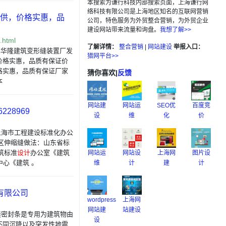
本搜索为谦行科技内部搜索页面，上海谦行网
络科技有限公司是上海地区知名的互联网营销
供，价格实惠，品
公司，特色服务为外贸整合营销，为外贸企业
建设网站带来流量和询盘。
我想了解>>
.html
了解详情：
整合营销
|
网站建设
举报入口：
家浜镇华隆建筑变形缝装置厂发
猎网平台>>
价格实惠，品质有保证价
格实惠，品质有保证厂家
猜你喜欢
|
反馈
本
网站建
网站运
SEO优
百度竞
28969
设
维
化
价
 上海市工程建设标准化办公
外地区伸缩缝做法：山东省标
建筑标准
设计
办公室《建筑
网站运
网站设
上海网
图片设
中心《建筑 。
维
计
建
计
料有限公司
wordpress
上海网
网站建
站建设
变形缝密封条是专用为建筑物由
设
不同沉降以及突发性地震