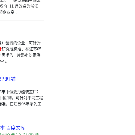
 ****建设集团有限公
95 年 11 月改名为浙江
乡镇企业变 。
缝）装置的企业，可针对
计
研究院标准，在江苏05
需求的 . 常熟市沙家浜
尘 。
巴巴旺铺
熟市中恒变形缝装置厂）
中恒”牌。可针对不同工程
标准，在江苏05年系列工
。
本 百度文库
f78a6529647d2728348…