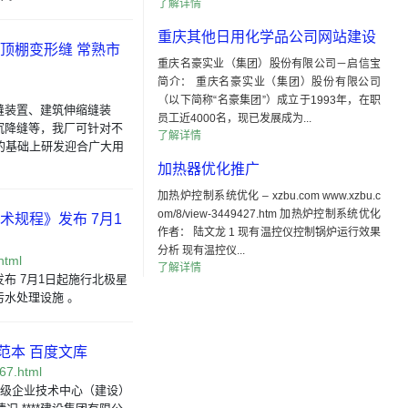
了解详情
重庆其他日用化学品公司网站建设
顶棚变形缝 常熟市
重庆名豪实业（集团）股份有限公司－启信宝
简介： 重庆名豪实业（集团）股份有限公司
（以下简称“名豪集团”）成立于1993年，在职
缝装置、建筑伸缩缝装
员工近4000名，现已发展成为...
沉降缝等，我厂可针对不
了解详情
的基础上研发迎合广大用
加热器优化推广
加热炉控制系统优化 – xzbu.com www.xzbu.c
om/8/view-3449427.htm 加热炉控制系统优化
规程》发布 7月1
作者： 陆文龙 1 现有温控仪控制锅炉运行效果
分析 现有温控仪...
html
了解详情
布 7月1日起施行北极星
水处理设施 。
范本 百度文库
67.html
省级企业技术中心（建设）