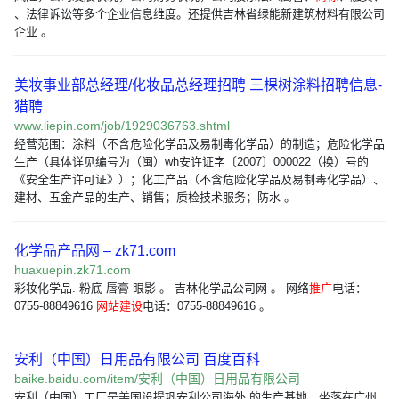
、法律诉讼等多个企业信息维度。还提供吉林省绿能新建筑材料有限公司
企业 。
美妆事业部总经理/化妆品总经理招聘 三棵树涂料招聘信息-
猎聘
www.liepin.com/job/1929036763.shtml
经营范围：涂料（不含危险化学品及易制毒化学品）的制造；危险化学品
生产（具体详见编号为（闽）wh安许证字〔2007〕000022（换）号的
《安全生产许可证》）；化工产品（不含危险化学品及易制毒化学品）、
建材、五金产品的生产、销售；质检技术服务；防水 。
化学品产品网 – zk71.com
huaxuepin.zk71.com
彩妆化学品. 粉底 唇膏 眼影 。 吉林化学品公司网 。 网络
推广
电话：
0755-88849616
网站建设
电话：0755-88849616 。
安利（中国）日用品有限公司 百度百科
baike.baidu.com/item/安利（中国）日用品有限公司
安利（中国）工厂是美国设提巩安利公司海外 的生产基地，坐落在广州