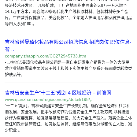
经济技术开发区。 几经扩建，工厂占地面积由原来的5.8万平方米增至
14.1万平方米，现容纳30条现代化生产线和原材料、包装材料等多个仓
库，生产营养保健食品、美容化妆品、个浆她人护理用品和家居护理用品
等四大系列180 。
吉林省诺曼琦化妆品有限公司招聘信息 招聘岗位 职位信息-
智 …
company.zhaopin.com/CC272945733.htm
-吉林省诺曼琦化妆品有限公司是一家自主研发生产销售为一体的大型民
营企业销售渠道主要涉及于线上和线下实体主营产品系列有面膜类彩妆类
护肤品等。
吉林省安全生产“十二五”规划 4 区域经济 – 前瞻网
www.qianzhan.com/regieconomy/detail/198/。
“十二五”期间，吉林省要建立安全生产长效机制，确保全省经济和社会和
谐发展、安全发展，把事故预防作为促进安全生产的主攻方向;以科技进
步作为重要支撑，加强基层基础建设，加大安全生产投入。落实企业主体
责任和政府监管责任，加强依法监管，继续降低事故总量和伤亡人数，减
少职业 。