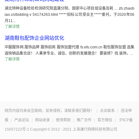
湖北特种设备检验检测研究院直属分院、国家中心项目组设备及耗 … zb.zhaob
iao.cn/bidding v 54174263.html *****招标公司受业主*****委托，于2020年06
月11...
了解详情
湖南鞋包配饰企业网站优化
中服服饰网 服饰品牌 服饰招商 服饰加盟代理 fs.efu.com.cn 鞋包服饰加盟 选集
迦快销品集合店！ 人秉承专业、诚信、创新的发展理念！ 要装修？找 装饰，...
了解详情
网页内容均来自互联网，如有侵权，请联系我们删除！
|
点击联系
|
违法举
报
|
产品论坛
|
网站收录
|
使用帮助
|
推广合作
|
官方微信
|
沪ICP备
15057222号-1
Copyright © 2012 - 2021 上海谦行网络科技有限公司