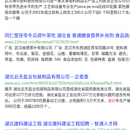
武汉海华塑料股份有限公司是一家从事塑料制品生产加工的民营企业公司引
有世界先进水平的生产 工艺和设备专业生产peva.pe.eva压纹印花膜.素色膜
雨衣膜等.公司于2001年成立现有上岗员工300人公司下设6 个科室和11个
及一个辅
同仁堂茯苓冬瓜荷叶茶吃 湖北省 普通膳食营养补充剂-食品商
www.21food.cn/offerdetail/7323629.html
厂名: 武汉裕德茶叶有限公司. 厂址: 武汉市东西湖区将军四路16号. 配料表:
荷叶、冬瓜皮、菊花、金银花、山楂、重瓣玫瑰花、甘草. 储藏方法: 避光
常温，勿潮，防异味. 保质期: 540. 食品添加剂: 无. 包装种类: 盒装. 包装方
湖北云天盐业包装制品有限公司 – 企查查
www.qcc.com/firm/96933cd2782b4da33d5c1e30beaa99a9.html
展开 湖北云天盐业包装制品有限公司是经湖北省国资委批准立项，湖北省
司出资1277万余元控股、湖北省盐业工会出资1227万元参股兴建的混合所
业。 公司于2007年8月奠基动工兴建，占地面积2.6万平方米，
设计
年生产
3000万套、纸箱1200万个 。
湖北建科建设工程 湖北建科建设工程招聘 – 智通人才网