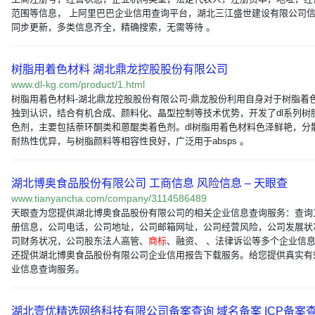
范围等信息， 上阿里巴巴企业信用查询平台，湖北三江盛世建设有限公司
同步更新，多类信息齐全，精确搜索，无需等待 。
树脂用着色材料 湖北鼎龙控股股份有限公司
www.dl-kg.com/product/1.html
树脂用着色材料-湖北鼎龙控股股份有限公司-鼎龙股份利用自身对于树脂着
独到认识，结合有机合成、颜料化、晶型控制等技术优势，开发了dl系列树
色剂，主要包括萘环酮类和蒽醌类着色剂。dl树脂用着色材料色泽鲜艳，分
耐热性优异，与树脂颜料等相容性良好，广泛用于absps 。
湖北博奥食品股份有限公司 工商信息 风险信息 – 天眼查
www.tianyancha.com/company/3114586489
天眼查为您提供湖北博奥食品股份有限公司的相关企业信息查询服务：查询
册信息，公司电话，公司地址，公司邮箱网址，公司经营风险，公司发展状
司财务状况，公司股东法人高管、
商标
、融资、 、法律诉讼等多个企业信
还提供湖北博奥食品股份有限公司企业信用报告下载服务。给您提供真实有
业信息查询服务。
湖北壹优精选网络科技有限公司备案查询 域名备案 ICP备案查