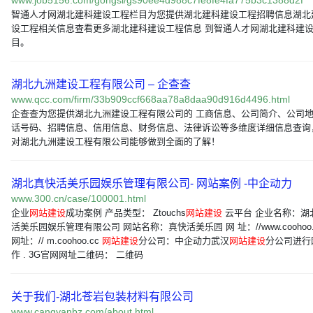
www.job5156.com/gongsi/gs90ee4d988c7fe8fe4fa775b3c1388d2f
智通人才网湖北建科建设工程栏目为您提供湖北建科建设工程招聘信息湖北
设工程相关信息查看更多湖北建科建设工程信息 到智通人才网湖北建科建
目。
湖北九洲建设工程有限公司 – 企查查
www.qcc.com/firm/33b909ccf668aa78a8daa90d916d4496.html
企查查为您提供湖北九洲建设工程有限公司的 工商信息、公司简介、公司
话号码、招聘信息、信用信息、财务信息、法律诉讼等多维度详细信息查询
对湖北九洲建设工程有限公司能够做到全面的了解！
湖北真快活美乐园娱乐管理有限公司- 网站案例 -中企动力
www.300.cn/case/100001.html
企业
网站建设
成功案例 产品类型： Ztouchs
网站建设
云平台 企业名称：湖
活美乐园娱乐管理有限公司 网站名称：真快活美乐园 网 址：//www.coohoo.c
网址：// m.coohoo.cc
网站建设
分公司：中企动力武汉
网站建设
分公司进行
作 . 3G官网网址二维码： 二维码
关于我们-湖北苍岩包装材料有限公司
www.cangyanbz.com/about.html