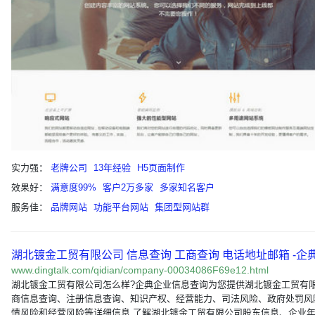
实力强：
老牌公司
13年经验
H5页面制作
效果好：
满意度99%
客户2万多家
多家知名客户
服务佳：
品牌网站
功能平台网站
集团型网站群
湖北镀金工贸有限公司 信息查询 工商查询 电话地址邮箱 -企典
www.dingtalk.com/qidian/company-00034086F69e12.html
湖北镀金工贸有限公司怎么样?企典企业信息查询为您提供湖北镀金工贸有
商信息查询、注册信息查询、知识产权、经营能力、司法风险、政府处罚风
情风险和经营风险等详细信息.了解湖北镀金工贸有限公司股东信息、企业