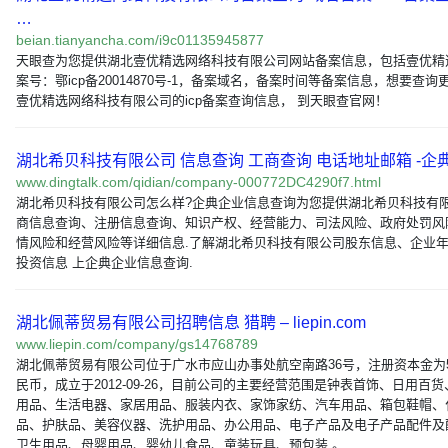
…
beian.tianyancha.com/i9c01135945877
天眼查为您提供湖北壹优精选网络科技有限公司网站备案信息，包括壹优精
案号：鄂icp备20014870号-1，备案域名，备案时间等备案信息，想要查询
壹优精选网络科技有限公司的icp备案查询信息， 到天眼查官网！
湖北希贝科技有限公司 信息查询 工商查询 电话地址邮箱 -企典
www.dingtalk.com/qidian/company-000772DC4290f7.html
湖北希贝科技有限公司怎么样?企典企业信息查询为您提供湖北希贝科技有
商信息查询、注册信息查询、知识产权、经营能力、司法风险、政府处罚风
情风险和经营风险等详细信息.了解湖北希贝科技有限公司股东信息、企业
投资信息 上企典企业信息查询.
湖北佩蒂贸易有限公司招聘信息 猎聘 – liepin.com
www.liepin.com/company/gs14768789
湖北佩蒂贸易有限公司位于广水市应山办事处航空南路36号，注册资本金为
民币，成立于2012-09-26，目前公司的主要经营范围是钟表首饰、日用百
用品、生活电器、家居用品、服装内衣、家饰家纺、汽车用品、箱包鞋帽、
品、护肤品、美容仪器、洗护用品、办公用品、电子产品及电子产品配件及
卫生用品、母婴用品、婴幼儿食品、童装玩具、预包装 。