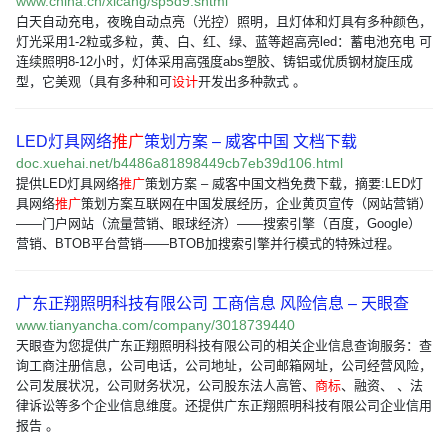
www.china.cn/xicang/sp5d9.shtml
白天自动充电，夜晚自动点亮（光控）照明，且灯体和灯具有多种颜色，
灯光采用1-2粒或多粒，黄、白、红、绿、蓝等超高亮led：蓄电池充电 可
连续照明8-12小时，灯体采用高强度abs塑胶、铸铝或优质钢材旋压成
型，它美观（具有多种和可
设计
开发出多种款式 。
LED灯具网络
推广
策划方案 – 威客中国 文档下载
doc.xuehai.net/b4486a81898449cb7eb39d106.html
提供LED灯具网络
推广
策划方案 – 威客中国文档免费下载，摘要:LED灯
具网络
推广
策划方案互联网在中国发展经历，企业黄页宣传（网站营销）
——门户网站（流量营销、眼球经济）——搜索引擎（百度，Google）
营销、BTOB平台营销——BTOB加搜索引擎并行模式的特殊过程。
广东正翔照明科技有限公司 工商信息 风险信息 – 天眼查
www.tianyancha.com/company/3018739440
天眼查为您提供广东正翔照明科技有限公司的相关企业信息查询服务：查
询工商注册信息，公司电话，公司地址，公司邮箱网址，公司经营风险，
公司发展状况，公司财务状况，公司股东法人高管、
商标
、融资、 、法
律诉讼等多个企业信息维度。还提供广东正翔照明科技有限公司企业信用
报告 。