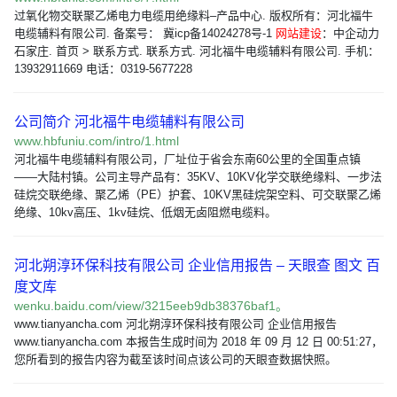
过氧化物交联聚乙烯电力电缆用绝缘料–产品中心. 版权所有：河北福牛
电缆辅料有限公司. 备案号： 冀icp备14024278号-1
网站建设
：中企动力
石家庄. 首页 > 联系方式. 联系方式. 河北福牛电缆辅料有限公司. 手机：
13932911669 电话：0319-5677228
公司简介 河北福牛电缆辅料有限公司
www.hbfuniu.com/intro/1.html
河北福牛电缆辅料有限公司，厂址位于省会东南60公里的全国重点镇
——大陆村镇。公司主导产品有：35KV、10KV化学交联绝缘料、一步法
硅烷交联绝缘、聚乙烯（PE）护套、10KV黑硅烷架空料、可交联聚乙烯
绝缘、10kv高压、1kv硅烷、低烟无卤阻燃电缆料。
河北朔淳环保科技有限公司 企业信用报告 – 天眼查 图文 百
度文库
wenku.baidu.com/view/3215eeb9db38376baf1。
www.tianyancha.com 河北朔淳环保科技有限公司 企业信用报告
www.tianyancha.com 本报告生成时间为 2018 年 09 月 12 日 00:51:27，
您所看到的报告内容为截至该时间点该公司的天眼查数据快照。