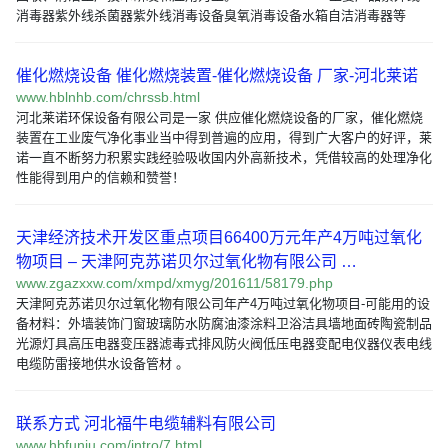
消毒器紫外线杀菌器紫外线消毒设备臭氧消毒设备水箱自洁消毒器等
催化燃烧设备 催化燃烧装置-催化燃烧设备 厂家-河北莱诺
www.hblnhb.com/chrssb.html
河北莱诺环保设备有限公司是一家 供应催化燃烧设备的厂家，催化燃烧
装置在工业废气净化事业当中得到普遍的应用，得到广大客户的好评，莱
诺一直不断努力积累实践经验吸收国内外高新技术，凭借较高的处理净化
性能得到用户的信赖和赞誉！
天津经济技术开发区重点项目66400万元年产4万吨过氧化
物项目 – 天津阿克苏诺贝尔过氧化物有限公司 …
www.zgazxxw.com/xmpd/xmyg/201611/58179.php
天津阿克苏诺贝尔过氧化物有限公司年产4万吨过氧化物项目-可能用的设
备材料：外墙装饰门窗玻璃防水防腐油漆涂料卫浴洁具墙地面砖陶瓷制品
光源灯具高压电器变压器滤毒式排风防火阀低压电器变配电仪器仪表电线
电缆防雷接地供水设备管材 。
联系方式 河北福牛电缆辅料有限公司
www.hbfuniu.com/intro/7.html