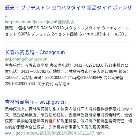
競売 ！ブリヂストン ヨコハマタイヤ 新品タイヤ ポテンザ
。
karpedium.net/juso-zrjayo6翻译此页
競売 ！価格 WEDS RAYS/30R19 スタッドレスタイヤ タイヤホイール
セット S007A プレミアム 2本セット価格 タイヤ& 183;ホイール/30 。
长春市商务局 – Changchun
swj.changchun.gov.cn
主办单位：长春市商务局 办公室电话：0431－82714168 行政审批办公
室电话：0431－88779272. 地址：吉林省长春市西安大路1788号 邮编：
130062 . 网站标识码：2201000034 吉icp备11002904号 吉公网安备
22010402000760. 关于我们 网站地图
吉林省商务厅 – swt.jl.gov.cn
启动仪式上，吉林省商务厅相关负责人号召广大消费者积极参与到活动中
来，感受活动氛围，享受活动红利，迈进绿色智能家电消费新时代；也倡
议苏宁易购加强活动宣传
推广
和政策解读，做好商户和商品监督管理，切
实维护消费者合法权益，为消费者提供更加优质的服务保障。
swt.jl.gov.cn/tpxw/201908/t20190804 6021187.html