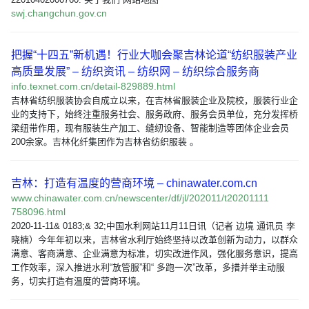
swj.changchun.gov.cn
把握“十四五”新机遇！行业大咖会聚吉林论道“纺织服装产业
高质量发展” – 纺织资讯 – 纺织网 – 纺织综合服务商
info.texnet.com.cn/detail-829889.html
吉林省纺织服装协会自成立以来，在吉林省服装企业及院校，服装行业企
业的支持下，始终注重服务社会、服务政府、服务会员单位，充分发挥桥
梁纽带作用，现有服装生产加工、缝纫设备、智能制造等团体企业会员
200余家。吉林化纤集团作为吉林省纺织服装 。
吉林：打造有温度的营商环境 – chinawater.com.cn
www.chinawater.com.cn/newscenter/df/jl/202011/t20201111
758096.html
2020-11-11& 0183;& 32;中国水利网站11月11日讯（记者 边境 通讯员 李
晓楠）今年年初以来，吉林省水利厅始终坚持以改革创新为动力，以群众
满意、客商满意、企业满意为标准，切实改进作风，强化服务意识，提高
工作效率，深入推进水利“放管服”和“ 多跑一次”改革，多措并举主动服
务，切实打造有温度的营商环境。