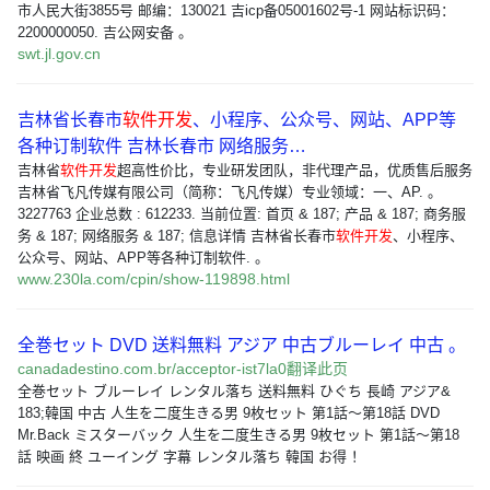
市人民大街3855号 邮编：130021 吉icp备05001602号-1 网站标识码：
2200000050. 吉公网安备 。
swt.jl.gov.cn
吉林省长春市
软件开发
、小程序、公众号、网站、APP等
各种订制软件 吉林长春市 网络服务…
吉林省
软件开发
超高性价比，专业研发团队，非代理产品，优质售后服务
吉林省飞凡传媒有限公司（简称：飞凡传媒）专业领域：一、AP. 。
3227763 企业总数 : 612233. 当前位置: 首页 & 187; 产品 & 187; 商务服
务 & 187; 网络服务 & 187; 信息详情 吉林省长春市
软件开发
、小程序、
公众号、网站、APP等各种订制软件. 。
www.230la.com/cpin/show-119898.html
全巻セット DVD 送料無料 アジア 中古ブルーレイ 中古 。
canadadestino.com.br/acceptor-ist7la0翻译此页
全巻セット ブルーレイ レンタル落ち 送料無料 ひぐち 長崎 アジア&
183;韓国 中古 人生を二度生きる男 9枚セット 第1話～第18話 DVD
Mr.Back ミスターバック 人生を二度生きる男 9枚セット 第1話～第18
話 映画 終 ユーイング 字幕 レンタル落ち 韓国 お得 ！