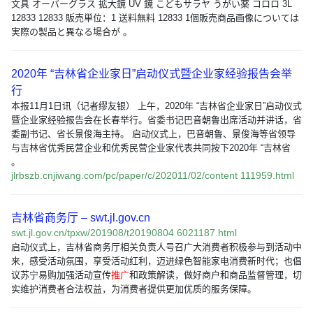
文具 オーバーグラス 拡大鏡 UV 鏡 こどもサラヤ うがい薬 コロロ 3L
12833 12833 販売単位：1 送料無料 12833 1個販売商品画像については
実際の製品と異なる場合が 。
2020年 “吉林省企业家日”启动仪式暨企业家经验报告会举
行
本报11月1日讯（记者缪友银） 上午，2020年 “吉林省企业家日”启动仪式
暨企业家经验报告会在长春举行。省委书记巴音朝鲁出席活动并讲话，省
委副书记、省长景俊海主持。 启动仪式上，巴音朝鲁、景俊海等省领导
与吉林省优秀民营企业和优秀民营企业家代表共同按下2020年 “吉林省
。
jlrbszb.cnjiwang.com/pc/paper/c/202011/02/content 111959.html
吉林省商务厅 – swt.jl.gov.cn
swt.jl.gov.cn/tpxw/201908/t20190804 6021187.html
启动仪式上，吉林省商务厅相关负责人号召广大消费者积极参与到活动中
来，感受活动氛围，享受活动红利，迈进绿色智能家电消费新时代；也倡
议苏宁易购加强活动宣传
推广
和政策解读，做好商户和商品监督管理，切
实维护消费者合法权益，为消费者提供更加优质的服务保障。