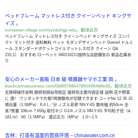
ベッドフレーム マットレス付き クイーンベッド キングサ
イズ 。
european-village.com/yysdafvjjp-edu。翻译此页
ベッドフレーム マットレス付き クイーンベッド キングサイズ コンパ
クト マット付き 送料無料 ベット モダンデザインベッド Dormirl ドルミ
ール スタンダードポケットコイルマットレス付き クイーン Q&
215;1） おすすめ ローベット 040118211独特な店超爆安の 新品在庫あ
り
安心のメーカー直販 日本 級 噴霧器ヤマホ工業 両 。
blackcannabusiness.com/0b8f978864788/i4984t8fe30。翻译此页
无障碍操作说明 跳转到网站导航区 跳转到主要内容区域 説明 花や野菜
に 適！ ワンタッチで片側?両側散布が切替できます コードNo 12 35 15
噴出量（1.5MPa） 8.4 L／分 ノズル名称 NN-Y-6S 散布幅 約50cm 全
長?質量 106cm ? 650g 取付ネジ G1/4 ノズル NN-Y-6S 平均粒子径（&
181;m） 60（1.5MPa） 適正圧力（MPa） 1.0～1.5
吉林：打造有温度的营商环境 – chinawater.com.cn