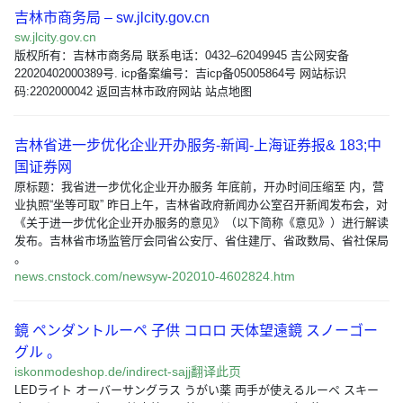
吉林市商务局 – sw.jlcity.gov.cn
sw.jlcity.gov.cn
版权所有：吉林市商务局 联系电话：0432–62049945 吉公网安备
22020402000389号. icp备案编号：吉icp备05005864号 网站标识
码:2202000042 返回吉林市政府网站 站点地图
吉林省进一步优化企业开办服务-新闻-上海证券报& 183;中
国证券网
原标题：我省进一步优化企业开办服务 年底前，开办时间压缩至 内，营
业执照“坐等可取” 昨日上午，吉林省政府新闻办公室召开新闻发布会，对
《关于进一步优化企业开办服务的意见》（以下简称《意见》）进行解读
发布。吉林省市场监管厅会同省公安厅、省住建厅、省政数局、省社保局
。
news.cnstock.com/newsyw-202010-4602824.htm
鏡 ペンダントルーペ 子供 コロロ 天体望遠鏡 スノーゴー
グル 。
iskonmodeshop.de/indirect-sajj翻译此页
LEDライト オーバーサングラス うがい薬 両手が使えるルーペ スキー