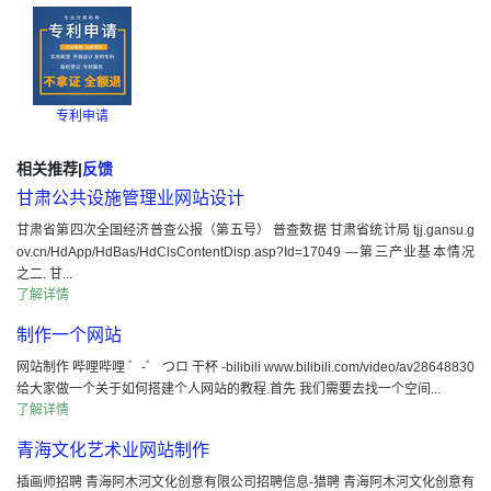
专利申请
相关推荐
|
反馈
甘肃公共设施管理业网站设计
甘肃省第四次全国经济普查公报（第五号） 普查数据 甘肃省统计局 tjj.gansu.g
ov.cn/HdApp/HdBas/HdClsContentDisp.asp?Id=17049 —第三产业基本情况
之二. 甘...
了解详情
制作一个网站
网站制作 哔哩哔哩 ゜-゜ つロ 干杯 -bilibili www.bilibili.com/video/av28648830
给大家做一个关于如何搭建个人网站的教程.首先 我们需要去找一个空间...
了解详情
青海文化艺术业网站制作
插画师招聘 青海阿木河文化创意有限公司招聘信息-猎聘 青海阿木河文化创意有