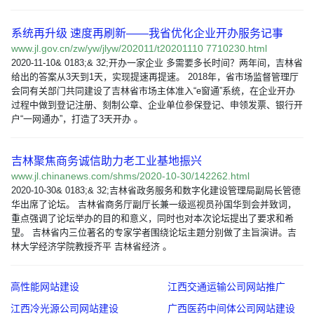
系统再升级 速度再刷新——我省优化企业开办服务记事
www.jl.gov.cn/zw/yw/jlyw/202011/t20201110 7710230.html
2020-11-10& 0183;& 32;开办一家企业 多需要多长时间？两年间，吉林省
给出的答案从3天到1天，实现提速再提速。 2018年，省市场监督管理厅
会同有关部门共同建设了吉林省市场主体准入“e窗通”系统，在企业开办
过程中做到登记注册、刻制公章、企业单位参保登记、申领发票、银行开
户“一网通办”，打造了3天开办 。
吉林聚焦商务诚信助力老工业基地振兴
www.jl.chinanews.com/shms/2020-10-30/142262.html
2020-10-30& 0183;& 32;吉林省政务服务和数字化建设管理局副局长管德
华出席了论坛。 吉林省商务厅副厅长兼一级巡视员孙国华到会并致词，
重点强调了论坛举办的目的和意义，同时也对本次论坛提出了要求和希
望。 吉林省内三位著名的专家学者围绕论坛主题分别做了主旨演讲。吉
林大学经济学院教授齐平 吉林省经济 。
高性能网站建设
江西交通运输公司网站推广
江西冷光源公司网站建设
广西医药中间体公司网站建设