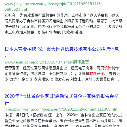
www.jlcity.gov.cn/zw/taya/zxwytajdf/201911/t20191118
650552.html
2018年，为有效发挥行业协会引领作用，吉林市电子商务协会和市商务
局共同举办了吉林市首届知名电商企业和品牌评选活动，培育了一批市级
电子商务示范企业。在优化行业协会和培育示范企业的基础上，吸纳更多
本土电商加入协会，积极引导协会开展各项活动。
日本人营业招聘 深圳市大世界信息技术有限公司招聘信息
。
www.liepin.com/job/1918720437.shtml翻译此页
经营范围：经营性互联网信息服务企业；经营电子商务；网页
设计
制作；
企业管理咨询；信息咨询（不含限制项目）；计算机
软件开发
。 查看更
多 请访问 企查查 查询 收起 职位发布者 刘女士 / 深圳市大世界信息 …
2020年 “吉林省企业家日”启动仪式暨企业家经验报告会举
行
jlrbszb.cnjiwang.com/pc/paper/c/202011/02/content 111959.html
本报11月1日讯（记者缪友银） 上午，2020年 “吉林省企业家日”启动仪式
暨企业家经验报告会在长春举行。省委书记巴音朝鲁出席活动并讲话，省
委副书记、省长景俊海主持。 启动仪式上，巴音朝鲁、景俊海等省领导