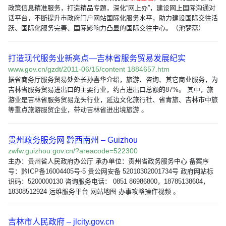
政策信息精准服务，打造精品专题，深化“网上办”，建设网上国际沟通对
话平台，不断提升市政府门户网站国际化服务水平，助力建设国际交往活
跃、国际化服务完善、国际影响力凸显的国际交往中心。（池梦蕊）
打造现代服务业新亮点—吉林省服务贸易发展纪实
www.gov.cn/gzdt/2011-06/15/content 1884657.htm
据省商务厅服务贸易处处长孙喜华介绍，旅游、咨询、其它商业服务，为
吉林省服务贸易进出口的主要行业，约占进出口总额的87%。 其中，旅
游业是吉林省服务贸易龙头行业，延边文化旅行社、省青旅、吉林市中旅
等重点旅游服贸企业，带动吉林省进出境旅游 。
贵州政务服务网 黔西南州 – Guizhou
zwfw.guizhou.gov.cn/?areacode=522300
主办：贵州省人民政府办公厅 承办单位：贵州省政务服务中心 备案序
号：黔ICP备16004405号-5 贵公网安备 52010302001734号 政府网站标
识码：5200000130 咨询服务电话： 0851 86986800，18785138604，
18308512924 运维服务平台 网站地图 办事攻略操作视频 。
吉林市人民政府 – jlcity.gov.cn