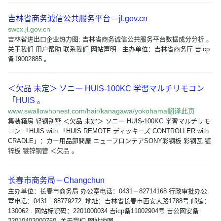
吉林省商务诚信公共服务平台 – jl.gov.cn
swcx.jl.gov.cn
吉林省进出口企业热力图; 吉林省商务诚信公共服务平台数据成分分析 。
关于我们 用户帮助 联系我们 网站声明 . 主办单位：吉林省商务厅 吉icp
备19002885 。
＜欠品 未定＞ ソニー HUIS-100KC 学習マルチリモコン
「HUIS 。
www.swallowhonest.com/hair/kanagawa/yokohama翻译此页
集装箱房 轻钢别墅 ＜欠品 未定＞ ソニー HUIS-100KC 学習マルチリモ
コン 「HUIS with 「HUIS REMOTE ディッキーズ CONTROLLER with
CRADLE」：カー用品卸問屋 ニューフロンテアSONY彩钢板 彩钢瓦 镀
锌板 镀锌钢管 ＜欠品 。
长春市商务局 – Changchun
主办单位：长春市商务局 办公室电话：0431－82714168 行政审批办公
室电话：0431－88779272. 地址：吉林省长春市西安大路1788号 邮编：
130062 . 网站标识码：2201000034 吉icp备11002904号 吉公网安备
22010402000760. 关于我们 网站地图