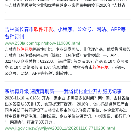
与吉林省优秀民营企业和优秀民营企业家代表共同按下2020年 “吉林省
。
吉林省长春市
软件开发
、小程序、公众号、网站、APP等
各种订制 …
www.230la.com/cpin/show-119898.html
吉林省
软件开发
超高性价比，专业研发团队，非代理产品，优质售后服务
吉林省飞凡传媒有限公司（简称：飞凡传媒）专业领域：一、AP. 。
3227763 企业总数 : 612233. 当前位置: 首页 & 187; 产品 & 187; 商务服
务 & 187; 网络服务 & 187; 信息详情 吉林省长春市
软件开发
、小程序、
公众号、网站、APP等各种订制软件. 。
系统再升级 速度再刷新——我省优化企业开办服务记事
2020-11-10 & 0183; 开办一家企业 多需要多长时间？两年间，吉林省给
出的答案从3天到1天，实现提速再提速。 2018年，省市场监督管理厅会
同有关部门共同建设了吉林省市场主体准入“e窗通”系统，在企业开办过
程中做到登记注册、刻制公章、企业单位参保登记、申领发票、银行开户
“一网通办”，打造了3天开办 。
www.jl.gov.cn/zw/yw/jlyw/202011/t20201110 7710230.html