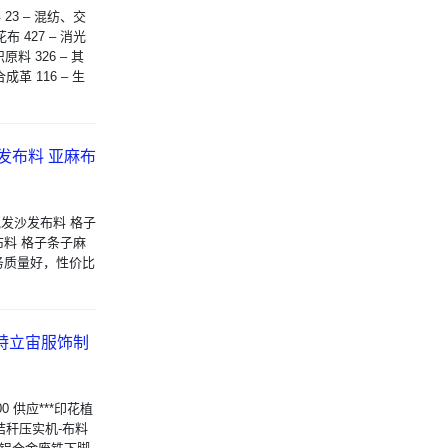
 23 – 混纺、交
布 427 – 消光
原料 326 – 其
合成革 116 – 生
发布料 亚麻布
的批发沙发布料 格子
布料 格子条子麻
务质量好，性价比
兴特立宙服饰制
0 供应***印花植
草秸秆压实机-布料