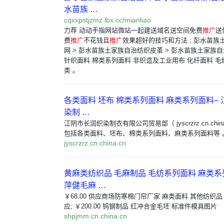
水苗族 …
cqxxpstjzmz.lbx.cc/mianliao
力荐 动动手指网站微站一起建送域名送空间免费
推广
送
费
推广
不花钱且
推广
效果超好的技巧和方法 ; 彭水苗族
网 > 彭水苗族土家族自治纺织皮革 > 彭水苗族土家族自
针织面料 棉类系列面料 非织造及工业用布 化纤面料 毛
类 。
各类面料 坯布 棉类系列面料 麻类系列面料–
染制 …
江阴市长润织染制衣有限公司贸易部（ jyscrzrz.cn.chi
包括各类面料、坯布、棉类系列面料、麻类系列面料等 
jyscrzrz.cn.china.cn
黄麻类纺织品 毛麻制品 毛纺系列面料 麻类系
萍健毛麻 …
￥68.00 供应商场防寒棉门帘厂家 麻类面料 其他纺织品
应; ￥200.00 钨钢制品 红冲合金毛坯 标准件模具图片
shpjmm.cn.china.cn