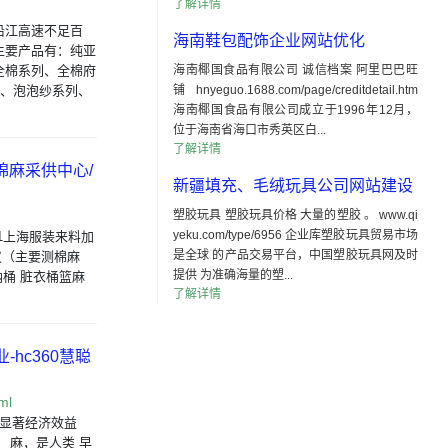
了解详情
沿江高速不足百
海南鞋包配饰企业网站优化
主要产品有：纯亚
全棉系列、全棉府
海南椰国食品有限公司 诚信档案 阿里巴巴旺
布、泡泡纱系列、
铺 hnyeguo.1688.com/page/creditdetail.htm
海南椰国食品有限公司成立于1996年12月，
位于海南省海口市秀英区白...
了解详情
棉麻采供中心/
新疆填充、毛绒玩具公司网站建设
塑胶玩具 塑胶玩具价格 大量的塑胶 。 www.qi
yeku.com/type/6956 企业库塑胶玩具贸易市场
51上海服装来料加
是全球 的产品交易平台，中国塑胶玩具网及时
分仪（主要测棉麻
提供 为准确海量的塑...
纳桶 脏衣桶篮麻
了解详情
hc360慧聪
ml
显著经济效益
。 麻，是人类 早