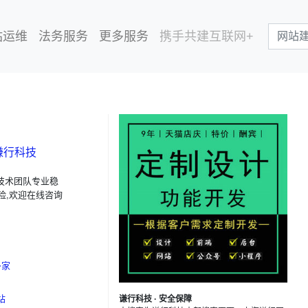
站运维
法务服务
更多服务
携手共建互联网+
谦行科技
技术团队专业稳
险,欢迎在线咨询
多家
站
谦行科技 · 安全保障