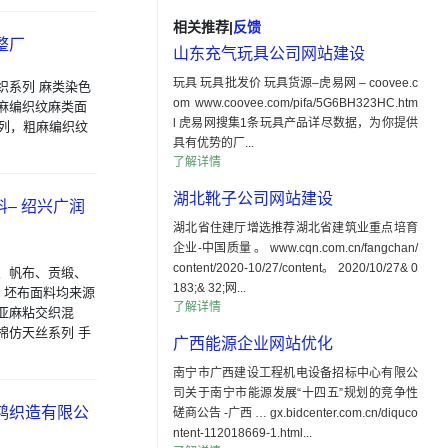
相关推荐
|
反馈
整厂
山东充气玩具公司网站建设
玩具 玩具批发价 玩具货源–虎易网 – coovee.c
色织系列 麻类染色
om www.coovee.com/pifa/5G6BH323HC.htm
，粗麻编织纹麻类面
l 虎易网搜集1条玩具产品详尽数据，为你提供
系列，粗麻编织纹
具有优势的厂...
了解详情
湖北靴子公司网站建设
– 绍兴广润
湖北省住建厅增选推荐湖北省建筑业重点培育
企业-中国质量 。 www.cqn.com.cn/fangchan/
content/2020-10/27/content。 2020/10/27& 0
、帆布、贡缎、
183;& 32;网...
 坯布面料均来源
了解详情
亚麻粘交织混
棉仿天丝系列 手
广西能源企业网站优化
南宁市广西建设工程机电设备招标中心有限公
司关于南宁市能源发展“十四五”规划的竞争性
鼎鸿织造有限公
磋商公告 -广西 … gx.bidcenter.com.cn/diquco
ntent-112018669-1.html...