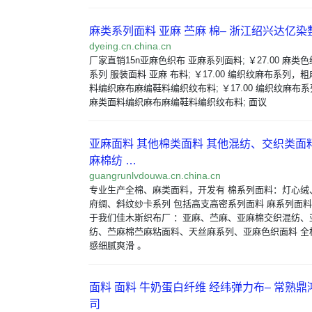
麻类系列面料 亚麻 苎麻 棉– 浙江绍兴达亿染
dyeing.cn.china.cn
厂家直销15n亚麻色织布 亚麻系列面料; ￥27.00 麻类
系列 服装面料 亚麻 布料; ￥17.00 编织纹麻布系列
料编织麻布麻编鞋料编织纹布料; ￥17.00 编织纹麻布
麻类面料编织麻布麻编鞋料编织纹布料; 面议
亚麻面料 其他棉类面料 其他混纺、交织类面料
麻棉纺 …
guangrunlvdouwa.cn.china.cn
专业生产全棉、麻类面料，开发有 棉系列面料：灯心绒
府绸、斜纹纱卡系列 包括高支高密系列面料 麻系列面料
于我们佳木斯织布厂 ：亚麻、苎麻、亚麻棉交织混纺、
纺、苎麻棉苎麻粘面料、天丝麻系列、亚麻色织面料 全
感细腻爽滑 。
面料 面料 牛奶蛋白纤维 经纬弹力布– 常熟
司