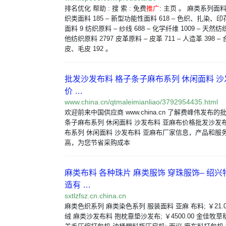
排名优化 帮助 : 搜 索 : 免费
推广
: 主页 。 麻类系列面料
织类面料 185 – 新型功能性面料 618 – 色织、扎染、印花
面料 9 纺织原料 – 纱线 688 – 化学纤维 1009 – 天然纺织
他纺织原料 2797 皮革原料 – 皮革 711 – 人造革 398 – 
皮、毛皮 192 。
批发沙发布料 格子条子麻布系列 休闲面料 沙
价 …
www.china.cn/qtmaleimianliao/3792954435.html
欢迎前来中国供应商 www.china.cn 了解费峰伟发布
条子麻布系列 休闲面料 沙发布料 亚麻布价格批发沙发
布系列 休闲面料 沙发布料 亚麻布厂家信息，产品和服
高，为您节省采购成本
麻类布料 各种珠片 麻类服饰 穿珠服饰– 绍
造有 …
sxtlzfsz.cn.china.cn
麻类色织系列 麻类染色系列 服装面料 亚麻 布料; ￥21.0
绒 麻类沙发布料 抱枕靠垫沙发布; ￥4500.00 金佳牧