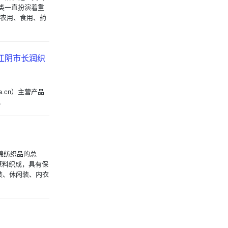
类一直扮演着重
以农用、食用、药
 江阴市长润织
na.cn）主营产品
。
棉纺织品的总
原料织成，具有保
装、休闲装、内衣