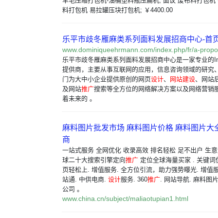
羊毛压缩打包机-油桶塑料瓶压扁机; 面议 废布料打包机
料打包机 易拉罐压块打包机; ￥4400.00
乐平市歧冬雁麻类系列面料发展招商中心-首
www.dominiqueehrmann.com/index.php/fr/a-propo
乐平市歧冬雁麻类系列面料发展招商中心是一家专业的Inte
提供商，主要从事互联网的应用，信息咨询领域的研究
门为大中小企业提供原创的网页
设计
、
网站建设
、网站
及网站
推广
搜索等全方位的网络解决方案以及网络营销
着未来的 。
麻料图片批发市场 麻料图片价格 麻料图片大全
商
一站式服务 全网优化 收录高效 排名轻松 足不出户 生意
球二十大搜索引擎定向
推广
定位全球海量买家 . 关键词
页轻松上. 增值服务. 全方位引流，助力强势曝光. 增值服
站通. 中供电商.
设计
服务. 360
推广
. 网站导航. 麻料图
公司 。
www.china.cn/subject/maliaotupian1.html