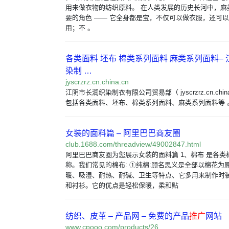
用来做衣物的纺织原料。 在人类发展的历史长河中，麻
要的角色 —— 它全身都是宝，不仅可以做衣服，还可
用；不 。
各类面料 坯布 棉类系列面料 麻类系列面料–
染制 …
jyscrzrz.cn.china.cn
江阴市长润织染制衣有限公司贸易部（ jyscrzrz.cn.chi
包括各类面料、坯布、棉类系列面料、麻类系列面料等 
女装的面料篇 – 阿里巴巴商友圈
club.1688.com/threadview/49002847.html
阿里巴巴商友圈为您展示女装的面料篇 1、棉布 是各类
称。我们常见的棉布: ①纯棉:顾名思义是全部以棉花为
暖、吸湿、耐热、耐碱、卫生等特点、它多用来制作时
和衬衫。它的优点是轻松保暖，柔和贴
纺织、皮革 – 产品网 – 免费的产品
推广
网站
www.cpooo.com/products/26