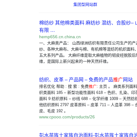
集团型网站群
棉纺纱 其他棉类面料 麻纺纱 混纺、合股纱–
有限 …
hemp656.cn.china.cn
一、大麻类产品： 山西绿洲纺织有限责任公司生产的产
纱、各种大麻布、大麻与棉、有机棉等混纺的机织面料
五大系列产品。 大麻纤维是取大麻植物的韧皮经脱胶后
维，是国际上新兴起来的一种天然纤维。
纺织、皮革 – 产品网 – 免费的产品
推广
网站
排名优化 帮助 : 搜 索 : 免费
推广
: 主页 。 麻类系列面料
织类面料 185 – 新型功能性面料 618 – 色织、扎染、印花
面料 9 纺织原料 – 纱线 688 – 化学纤维 1009 – 天然纺织
他纺织原料 2797 皮革原料 – 皮革 711 – 人造革 398 – 
皮、毛皮 192 。
www.cpooo.com/products/26
彭水苗族土家族自治面料-彭水苗族土家族自治