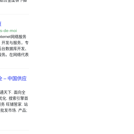
 铝合金废铁下脚
页
s-de-moi
rnet网络服务
、开发与服务，专
后台数据库开发、
服务。在网络代表
 – 中国供应
通天下. 面向全
优化. 搜索引擎首
务 旺铺管家. 站
片批发市场. 产品;