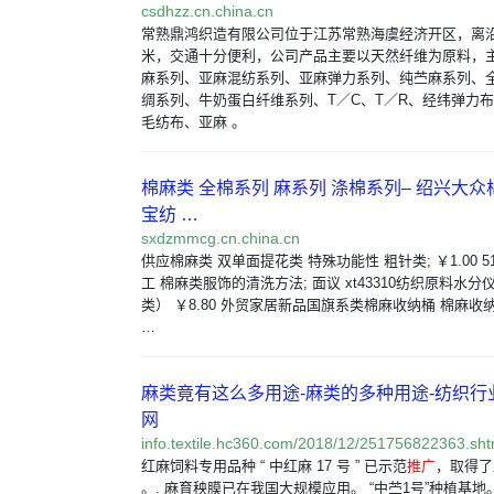
csdhzz.cn.china.cn
常熟鼎鸿织造有限公司位于江苏常熟海虞经济开区，离
米，交通十分便利，公司产品主要以天然纤维为原料，
麻系列、亚麻混纺系列、亚麻弹力系列、纯苎麻系列、
绸系列、牛奶蛋白纤维系列、T／C、T／R、经纬弹力
毛纺布、亚麻 。
棉麻类 全棉系列 麻系列 涤棉系列– 绍兴大众
宝纺 …
sxdzmmcg.cn.china.cn
供应棉麻类 双单面提花类 特殊功能性 粗针类; ￥1.00 
工 棉麻类服饰的清洗方法; 面议 xt43310纺织原料水
类） ￥8.80 外贸家居新品国旗系类棉麻收纳桶 棉麻收
…
麻类竟有这么多用途-麻类的多种用途-纺织行业-
网
info.textile.hc360.com/2018/12/251756822363.sht
红麻饲料专用品种 “ 中红麻 17 号 ” 已示范
推广
，取得了
。. 麻育秧膜已在我国大规模应用。 “中苎1号”种植基地