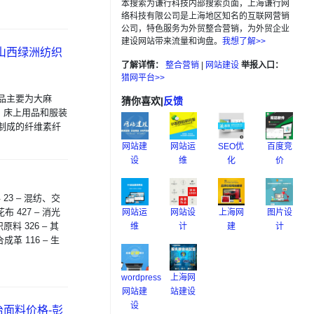
本搜索为谦行科技内部搜索页面，上海谦行网
络科技有限公司是上海地区知名的互联网营销
公司，特色服务为外贸整合营销，为外贸企业
建设网站带来流量和询盘。
我想了解>>
 山西绿洲纺织
了解详情：
整合营销
|
网站建设
举报入口：
猎网平台>>
品主要为大麻
猜你喜欢
|
反馈
、床上用品和服装
制成的纤维素纤
网站建
网站运
SEO优
百度竞
设
维
化
价
 23 – 混纺、交
布 427 – 消光
网站运
网站设
上海网
图片设
原料 326 – 其
维
计
建
计
合成革 116 – 生
wordpress
上海网
网站建
站建设
设
面料价格-彭