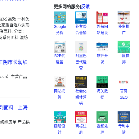
更多网络服务
|
反馈
优化 高效 一种免
土家族自治八边形
Google
外贸整
外贸网
外贸推
治面料. 分类：
竞价
合营销
站建设
广
纺系列面料 混纺
B2B代
阿里巴
软件开
百度快
 江阴市长润织
运营
巴代运
发
排
营
na.cn）主营产品
。
网站托
社会化
海关数
官网
管
媒体营
据
SEO
销
列面料– 上海
 纺织皮革 产品供
画册设
商标注
视频处
专利申
计
册
理
请