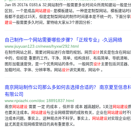
Jan 05 2017& 0183;& 32;网站制作一般需要多长时间众所周知建站一般是
区别，一个是成品
网站建设
– 是模板建站，一种是定制型网站，模板建站时
般都不会超过15天，但是定制型网站的制作时间基本是不统一的，下面分享
建设
一般需要多久时间，蒙特给大家从3个原因分析：
自己制作一个网站需要哪些步骤? 「正规专业」-久远网络
www.jiuyuan123.cn/news/hyxw/292.html
在制作网站之前，需要对网站进行合理的规划。网页
设计
其实是包含在网站
中的，但却是 重要的工作。干净、简单、结构良好、布局简单、导航清晰
图形加载速度快，是一个优秀网站的条件。 一般网页
设计
主要包括浏览器
加载时间、字体、分辨率等。网站
设计
讲究美观，网站中 。
南京网站制作公司那么多如何去选择合适的？ 南京夏至信息
有限公司
www.njxiazhi.com/doc 18891837.html
南京
网站建设
需要 一定 的成本 ，但并非 成本 越高越好。1关注
网站建设
也要关注成本。
网站建设
与企业网络营销的成败有关，企业在
网站建设
时不
注成本问题。事实上，这种观点并不科学。事实上，
网站建设
对实现企业经
益尤其是实现网络营销目的具有重要意义。