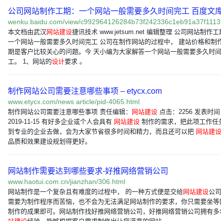
公司网站制作工期：一个网站一般需要多久时间完工 百度文
wenku.baidu.com/view/c992964126284b73f242336c1eb91a37f111
本文档由武汉
网站建设
捷讯技术 www.jetsum.net 编辑整理 公司网站制作
一个网站一般需要多久时间完工 公司在制作网站的过程中， 建站价格和制
期是客户比较关心的问题。今 天小编为大家解答一个网站一般需要多久时
工。 1、网站的
设计
要求 。
制作网站公司需要注意哪些事项 – etycx.com
www.etycx.com/news article/pid-4065.html
制作网站公司需要注意哪些事项 责任编辑：
网站建设
点击：2256 发表时
2019-11-15 有好多企业或个人会具有
网站建设
制作的需求，把此项工作任
到专业的企业去做，会为大家节省很多时间和精力，而且还可以把
网站建
品质和效果建设规划得更好。
网站制作需要达到哪些要求-好推网络营销公司
www.haotui.com.cn/jianzhan/306.html
网站制作是一个复杂且有难度的过程中， 的一种方式便是交给
网站建设
公
需要为制作程序而苦恼，也不会为无法满足网站制作的要求，你只需要坐等
制作的成果即可。网站制作找好推网络营销公司，好推网络营销公司拥有多