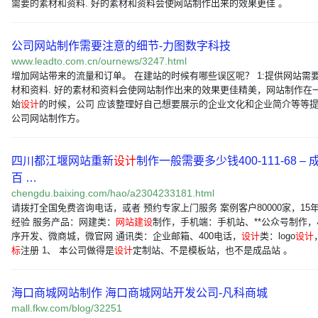
需要的素材和资料. 好的素材和资料会使网站制作出来的效果更佳 。
公司网站制作需要注意的细节-力图数字科技
www.leadto.com.cn/ournews/3247.html
增加网站带来的流量和订单。 在建站的时候有哪些误区呢？ 1:提供网站需
材和资料. 好的素材和资料会使网站制作出来的效果更佳精美，网站制作在
始
设计
的时候，公司 应该整理好自己想要展示的企业文化和企业简介等等
公司网站制作方。
四川都江堰网站重新
设计
制作一般需要多少钱400-111-68 – 
百 …
chengdu.baixing.com/hao/a2304233181.html
请拨打全国免费咨询电话，或者 预约专家上门服务 案例客户80000家，15
经验 服务产品：网建类：
网站建设
制作，手机端：手机站、**公众号制作，
序开发、微商城，微官网 通讯类：企业邮箱、400电话，
设计
类：logo
设计
标
注册 1、 本公司做得是
设计
定制站、不是模板站，也不是成品站 。
海口商城网站制作 海口商城网站开发公司-凡科商城
mall.fkw.com/blog/32251