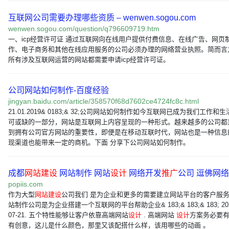
互联网公司需要办理哪些资质 – wenwen.sogou.com
wenwen.sogou.com/question/q796609719.htm
一、icp经营许可证 通过互联网向在线用户提供付费信息、在线广告、网页
作、电子商务和其他在线应用服务的公司必须办理的网络营业执照。简而言
所有涉及互联网运营的网站都需要申请icp经营许可证。
公司网站如何制作-百度经验
jingyan.baidu.com/article/358570f68d7602ce4724fc8c.html
21.01.2019& 0183;& 32;公司网站如何制作如今互联网已成为我们工作和
可或缺的一部分，网站是互联网上内容呈现的一种形式。越来越多的公司都
到拥有公司官方网站的重要性，即便是在移动互联时代，网站也是一种信息
现渠道也能带来一定的商机。下面 分享下公司网站如何制作。
成都
网站建设
网站制作 网站
设计
网络开发
推广
公司 逗佛网络
popiis.com
作为大型
网站建设
公司我们 是为企业和更多的需要建立网站平台的客户服
站制作公司是为企业搭建一个互联网的平台帮助企业& 183;& 183;& 183; 202
07-21. 五个特性能够让客户依靠高端网站
设计
. 高端网站
设计
方案务必要
有创意，这儿是什么颜色，那里又该配搭什么样，该用哪些的动画 。