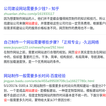
公司建设网站需要多少钱? – 知乎
zhuanlan.zhihu.com/p/161933117
因为想要制作网站的人，他们并不是都会懂得网页制作的知识和技巧，所以
找建站公司来做
网站建设
，并需要给这些公司付出一定劳务费用，根据客户
际需求和建站公司的服务价格标准不同，网页制作的费用也不一致。
自己制作一个网站需要哪些步骤? 「正规专业」-久远网络
www.jiuyuan123.cn/news/hyxw/292.html
在制作网站之前，需要对网站进行合理的规划。网页
设计
其实是包含在网站
中的，但却是 重要的工作。干净、简单、结构良好、布局简单、导航清晰
图形加载速度快，是一个优秀网站的条件。
网站制作一般需要多长时间-百度经验
jingyan.baidu.com/article/455a99508708c1a16627780c.html
5/1/2017& 0183;& 32;网站制作一般需要多长时间众所周知建站一般是分2
别，一个是成品
网站建设
– 是模板建站，一种是定制型网站，模板建站时间
都不会超过15天，但是定制型网站的制作时间基本是不统一的，下面分享
网
设
一般需要多久时间，蒙特给大家从3个原因分析：