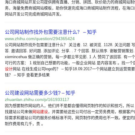
海口商城网站开发公司提供拥有直播、分销、拼团、砍价助力的商城网站制
务，海量免费商城网站模板，助你快速完成海口商城网站制作流程，在海口
网站开发公司完成商城网站开发。
公司网站制作找外包需要注意什么？ – 知乎
www.zhihu.com/question/294365424
公司网站制作找外包需要注意什么？ 关注者. 12. 被浏览. 1128. 关注问题 
答. 邀请回答. 好问题. 添加评论. 分享. . 7 个回答. 默认排序. 谢敏营销策划.
xiemincehua 做正确的营销，每一步都立竿见影. 1 人 赞同了该回答. 有一
可行的方案： 1 规划自己想要的功能，一般企业网站 是内容发布 。找一个
设计
网站 在线生成公司logo的？ – 知乎18.09.2017一个网站建立到运营需
钱？ – 知乎 查看更多结果
公司建设网站需要多少钱? – 知乎
zhuanlan.zhihu.com/p/161933117
因为想要制作网站的人，他们并不是都会懂得网页制作的知识和技巧，所以
找建站公司来做
网站建设
，并需要给这些公司付出一定劳务费用，根据客户
际需求和建站公司的服务价格标准不同，网页制作的费用也不一致。便宜的
制作费用有几千，贵 。