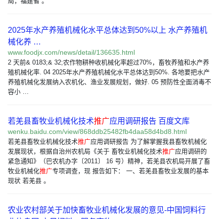
局，福建省 。
2025年水产养殖机械化水平总体达到50%以上 水产养殖机
械化养 …
www.foodjx.com/news/detail/136635.html
2 天前& 0183;& 32;农作物耕种收机械化率超过70%，畜牧养殖和水产养
殖机械化率. 04 2025年水产养殖机械化水平总体达到50%. 各地要把水产
养殖机械化发展纳入农机化、渔业发展规划，做好. 05 预防性全面消毒不
容小 …
若羌县畜牧业机械化技术
推广
应用调研报告 百度文库
wenku.baidu.com/view/868ddb25482fb4daa58d4bd8.html
若羌县畜牧业机械化技术
推广
应用调研报告 为了解掌握我县畜牧机械化
发展现状，根据自治州农机局《关于 畜牧业机械化技术
推广
应用调研的
紧急通知》（巴农机办字〔2011〕 16 号）精神，若羌县农机局开展了畜
牧业机械化
推广
专项调查，现 报告如下： 一、若羌县畜牧业发展的基本
现状 若羌县 。
农业农村部关于加快畜牧业机械化发展的意见-中国饲料行