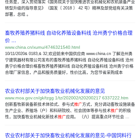
任务是，深入贯彻落实《国务院关于加快推进农业机械化和农机装备产业
转型升级的指导意见》（国发〔 2018 〕 42 号）精神及部党组有关决策
部署，总结 。
畜牧养殖养猪料线 自动化养殖设备料线 沧州勇宁价格合理
价 …
www.china.cn/xumu/4746321540.html
10/11/2020& 0183;& 32;欢迎前来中国供应商 www.china.cn 了解沧州勇
宁建筑器材有限公司发布的畜牧养殖养猪料线 自动化养殖设备料线 沧州
勇宁价格合理价格畜牧养殖养猪料线 自动化养殖设备料线 沧州勇宁价格
合理厂家信息，产品和服务质量好，性价比高，为您节省采购成本
农业农村部关于加快畜牧业机械化发展的意见
www.moa.gov.cn/gk/tzgg 1/tz/202002/t20200217 6337222.htm
创新畜牧新装备新技术体验式、参与式
推广
方式，充分调动畜牧设施装备
生产企业、养殖场（户）和科研院校、社会团体等参与技术
推广
的积极
性，加快畜牧业机械化新技术
推广
应用。 （六）提高重点环节社会 …
农业农村部关于加快畜牧业机械化发展的意见-中国饲料行