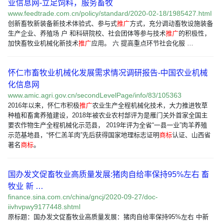
业信息网-立足饲料，服务畜牧
www.feedtrade.com.cn/policy/standard/2020-02-18/1985427.html
创新畜牧新装备新技术体验式、参与式
推广
方式，充分调动畜牧设施装备
生产企业、养殖场 户 和科研院校、社会团体等参与技术
推广
的积极性，
加快畜牧业机械化新技术
推广
应用。 六 提高重点环节社会化服 …
怀仁市畜牧业机械化发展需求情况调研报告-中国农业机械
化信息网
www.amic.agri.gov.cn/secondLevelPage/info/83/105363
2016年以来，怀仁市积极
推广
农业生产全程机械化技术，大力推进牧草
种植和畜禽养殖建设，2018年被农业农村部评为是雁门关外首家全国主
要农作物生产全程机械化示范县， 2019年评为全省“一县一业”肉羊养殖
示范基地县，“怀仁羔羊肉”先后获得国家地理标志证明
商标
认证、山西省
著名
商标
。
国办发文促畜牧业高质量发展:猪肉自给率保持95%左右 畜
牧业 新 …
finance.sina.com.cn/china/gncj/2020-09-27/doc-
iivhvpwy9177448.shtml
原标题：国办发文促畜牧业高质量发展：猪肉自给率保持95%左右 中新