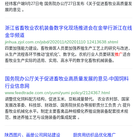
经纬客户端9月27日电 国务院办公厅27日发布《关于促进畜牧业高质量发
展的意见 。
浙江省畜牧业农机装备数字化现场推进会在金举行浙江在线
金华频道
jinhua.zjol.com.cn/jsbd/202011/t20201110 12413638.shtml
四要加强能力建设。畜牧兽医人员要加强养殖生产工艺上的研究与改进，
从生产流程各环节推动“宜机化”、数字化。农机行业人员要研发
推广
适合
畜牧业生产实际的适用、实用、高水平的数字化畜牧机械装备。
国务院办公厅关于促进畜牧业高质量发展的意见-中国饲料
行业信息网
www.feedtrade.com.cn/yumi/yumi policy/2124367.html
调整优化饲料配方结构，促进玉米、豆粕减量替代。 农业农村部、国家
发展改革委、科技部、财政部、国务院扶贫办等按职责分工负责 六 提升
畜牧业机械化水平。制定主要畜禽品种规模化养殖设施装备配套技术规
范，推进养殖工艺与设施装备的集成配套 。
陕西图片、画册公司网站建设
厨房用纺织品优化推广