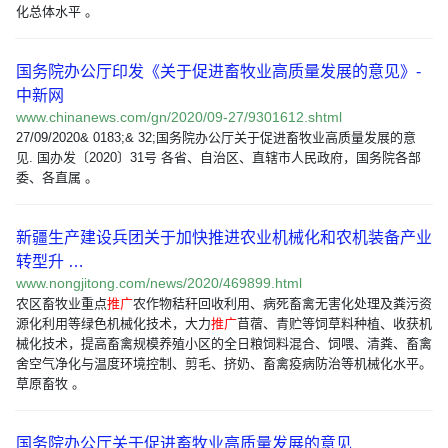
化总体水平 。
国务院办公厅印发《关于促进畜牧业高质量发展的意见》-
中新网
www.chinanews.com/gn/2020/09-27/9301612.shtml
27/09/2020& 0183;& 32;国务院办公厅关于促进畜牧业高质量发展的意
见. 国办发〔2020〕31号 各省、自治区、直辖市人民政府，国务院各部
委、各直属 。
新疆生产建设兵团关于加快推进农业机械化和农机装备产业
转型升 …
www.nongjitong.com/news/2020/469899.html
农区畜牧业重点
推广
农作物秸秆回收利用、病死畜禽无害化处理及粪污资
源化利用等绿色机械化技术，大力
推广
苜蓿、青贮等饲草料种植、收获机
械化技术，提高畜禽规模养殖小区的全日粮饲料混合、饲喂、清粪、畜禽
舍空气净化与温度环境控制、剪毛、挤奶、畜禽疫病防治等机械化水平。
草原畜牧 。
国务院办公厅关于促进畜牧业高质量发展的意见