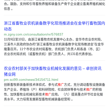
合。鼓励、支持和引导畜牧养殖和装备生产骨干企业建立畜禽养殖机械化
信息 。
浙江省畜牧业农机装备数字化现场推进会在金举行畜牧国内
动态
m.zgny.com.cn/consultation/nr/576837
11月9日至10日，由浙江省畜牧农机发展中心主办，金华市农业农村局、
兰溪市人民政府协办的“浙江省畜牧业农机装备数字化现场推进会”在金华
隆重召开。11个市农业农村局畜牧、农机部门负责人和各县（市、区）
农业农村局农机（或畜牧农机）部门负责人，共131名代表参加。
农业农村部关于加快畜牧业机械化发展的意见 – 卓创资讯
猪业网
pm.sci99.com/news/34154711.html
创新畜牧新装备新技术体验式、参与式
推广
方式，充分调动畜牧设施装备
生产企业、养殖场（户）和科研院校、社会团体等参与技术
推广
的积极
性，加快畜牧业机械化新技术
推广
应用。 （六）提高重点环节社会化服
务水平。大力培育发展新型畜牧机械装备经营和 。