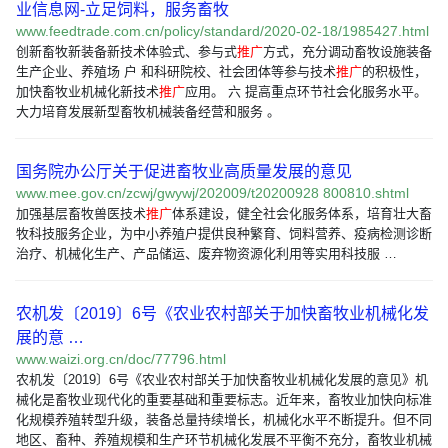
业信息网-立足饲料，服务畜牧
www.feedtrade.com.cn/policy/standard/2020-02-18/1985427.html
创新畜牧新装备新技术体验式、参与式
推广
方式，充分调动畜牧设施装备
生产企业、养殖场 户 和科研院校、社会团体等参与技术
推广
的积极性，
加快畜牧业机械化新技术
推广
应用。 六 提高重点环节社会化服务水平。
大力培育发展新型畜牧机械装备经营和服务 。
国务院办公厅关于促进畜牧业高质量发展的意见
www.mee.gov.cn/zcwj/gwywj/202009/t20200928 800810.shtml
加强基层畜牧兽医技术
推广
体系建设，健全社会化服务体系，培育壮大畜
牧科技服务企业，为中小养殖户提供良种繁育、饲料营养、疫病检测诊断
治疗、机械化生产、产品储运、废弃物资源化利用等实用科技服 …
农机发〔2019〕6号《农业农村部关于加快畜牧业机械化发
展的意 …
www.waizi.org.cn/doc/77796.html
农机发〔2019〕6号《农业农村部关于加快畜牧业机械化发展的意见》机
械化是畜牧业现代化的重要基础和重要标志。近年来，畜牧业加快向标准
化规模养殖转型升级，装备总量持续增长，机械化水平不断提升。但不同
地区、畜种、养殖规模和生产环节机械化发展不平衡不充分，畜牧业机械