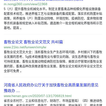
m.nongji360.com/view/11968
5（六）提升畜牧业机械化水平。制定主要畜禽品种规模化养殖设施装备
配套技术规范，推进养殖工艺与设施装备的集成配套。落实农机购置补贴
政策，将养殖场（户）购置自动饲喂、环境控制、疫病防控、废弃物处理
等农机装备按规定纳入补贴范围。遴选推介一批全程机械化养殖场和示范
基地。提高 。
畜牧业论文 畜牧业论文范文 共40篇
www.21ks.net/lunwen/xmylw
畜牧业论文范文大全：浅析畜牧业生产生态环境问题、乡村振兴下的畜牧
业发展的思考、5g技术助推畜牧业与餐饮业的融、谈生态养殖与畜牧业
可持续发展、畜牧业发展动物疫病防控及保障、兽医诊疗管理对畜牧业发
展的影、畜禽品种改良推进畜牧业发展、畜牧业论文相关的毕业论文范文
全部可免费 。
河南省人民政府办公厅关于加快畜牧业高质量发展的意见
豫政办 …
www.henan.gov.cn/2020/07-13/1706819.html
省农业农村厅、工业和信息化厅、财政厅、市场监管局）（四）推进绿色
化发展。省农业农村厅、商务厅、市场监管局、郑州海关）三、健全支撑