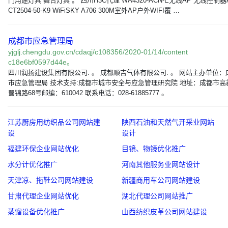
门用途灯具 舞台灯具 。 四川H3C代理 WA4320-ACN-E无线AP 无线控制器A
CT2504-50-K9 WiFiSKY A706 300M室外AP户外WIFI覆 …
成都市应急管理局
yjglj.chengdu.gov.cn/cdaqj/c108356/2020-01/14/content
c18e6bf0597d44e。
四川润扬建设集团有限公司. 。 成都顺吉气体有限公司. 。 网站主办单位：
市应急管理局 技术支持:成都市城市安全与应急管理研究院 地址：成都市高
蜀锦路68号邮编：610042 联系电话：028-61885777 。
江苏厨房用纺织品公司网站建
陕西石油和天然气开采业网站
设
设计
福建环保企业网站优化
目镜、物镜优化推广
水分计优化推广
河南其他服务业网站设计
天津凉、拖鞋公司网站建设
新疆商用车公司网站建设
甘肃代理企业网站优化
湖北代理公司网站推广
蒸馏设备优化推广
山西纺织皮革公司网站建设