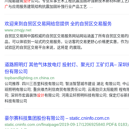
川成都建筑
设计
公司。专业从事土木工程抗震加固补强新技术新材料新工艺
广
与应用服务建筑结构抗震加固补强行业产品工艺. …
欢迎来到自贸区交易网给您提供 全的自贸区交易服务
www.zmqjy.net
自贸区交易网中国权威的自贸区交易服务网站网站涵盖了所有自贸区交易的
品，可以体验到一站式的交易服务，让访客的交易更舒心价格更实惠，作为
试验区的自贸区交易平台来说，这将是 的展现。
道路照明灯 其他气体放电灯 投射灯、聚光灯 工矿灯具– 深圳
份有限公司
topbandlighting.cn.china.cn
公司推荐. 四川三百里科技有限公司; 智派智慧城市建设 湖北 有限公司; 中
班照明有限公司; 重庆维杰利信商贸有限责任公司; 云南劲贝太阳能照 程有
司; 深圳市宏昌装饰
设计
有限公司; 河南云轩照明科技有限公司; 保定灯谷新
科技有限公司
豪尔赛科技集团股份有限公司 – static.cninfo.com.cn
static.cninfo.com.cn/finalpage/2019-09-17/1206925840.PDF& 0183