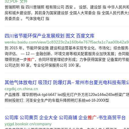
32;PDF 文件
普瑞照明 指 四川普瑞照 程有限公司 西安 。 设部、建设部 指 中华人民共
房和城乡建设部，其前身为国家建设部 全国人大常委会 指 全国人民代表大
务委员会 。 气体放电灯 指
四川省节能环保产业发展规划 图文 百度文库
wenku.baidu.com/view/1c83223c2a160b4e767f5acfa1c7aa00b42a
到 2015 年，节能环保设施 建设和运营基本实现专业化、市场化；综合服
询评估、 — 12 — 金融创新、环境交易等相关配套服务业加快发展；合同
理得到进一步
推广
，合同环境管理初步形成；力争获得国家登 记备案的节
公司达到 80 家，专业化环保服务公司 100 家。
其他气体放电灯 吸顶灯 防爆灯具– 常州市台夏光电科技有限
czgdkj.cn.china.cn
产品推荐. 璨华照明sk-tgd-b647 led投光灯户外方形120w144w240w桥梁
照树投射灯; 河圣安全生产的车载升降照明灯系统wd-18-2000l型
公司库 公司黄页 企业大全 公司商铺 企业
推广
-书生商贸平台
yzjgd.booksir.cn/company