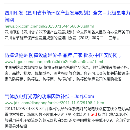
四川印发《四川省节能环保产业发展规划》全文 – 北极星电
闻网
news.bjx.com.cn/html/20130715/445668-3.shtml
四川印发《四川省节能环保产业发展规划》全文四川省人民政府办公厅关于
四川省节能环保产业发展规划的通知川办发〔2013〕30号二 一三年 。
防撞设施是 防撞设施是价格 品牌 厂家 批发-中国安防网 。
www.hqps.com/chanpin/b7c0d7b2c9e8caa9cac7.html
中国安防网为您找到条 防撞设施是价格的产品信息，包括:防撞设施是价格
家、品牌、批发、规格型号、图片报价等介绍。您还可以查阅相关防撞设施
家的防撞桶，防撞栏，防撞筒，防撞护角，防撞设施等公司的采购批发
气体放电灯光源的功率因数补偿 – Jdzj.Com
www.jdzj.com/diangong/article/2011-11-9/29198-1.htm
2011/11/09& 0183;& 32;并指出“供给气体放电灯的配电线路宜在线路或灯
置电容补偿，功率因数不应低于0.9”（见《建筑照明
设计
标准》地7.2.10条
般采用带电子镇流器的荧光灯和白炽灯的功率因数都不会低于0.9，这部分
需要另外装设