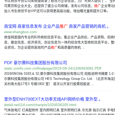
书生商贸平台公司库频道收录了数百万企业信息，为广大商人提供了 、 全
司黄页和企业大全。还提供了建立公司商铺，发布公司信息，
推广
企业等功
加入书生商贸平台VIP还可以获得更高级功能，增加曝光量和提升订单。
商宝网 商家信息发布 企业产品
推广
商家产品营销的商机 。
www.shangboo.com
商宝网是国内专业的B2B商机信息平台。集企业产品供应、产品求购、招商
息、展会信息、经济资讯、创业信息为一体的综合性大型商机信息平台，整
业资讯，为企业提供高效的产品
推广
和高质量的商机 …
PDF 豪尔赛科技集团股份有限公司
static.cninfo.com.cn/finalpage/2019-09-24/1206943081.PDF
2019/09/24& 0183;& 32;豪尔赛科技集团股份有限公司 招股说明书摘要 1-2-
尔赛科技集团股份有限公司 HES Technology Group Co. Ltd. （北京市海
关村南大街17号3 号楼1902 室） 首次公开发行股票招股说 …
室外型ENH700EXT大功率无线AP/网桥价格 室外型 。
detail.net114.com/chanpin/1024536205.html
气体放电灯 灯具配附件 室内照明灯具 室外照明灯具 冷光源 指示灯具 手电