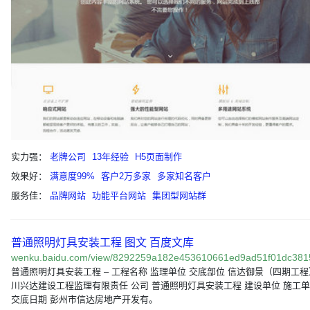
实力强：
老牌公司
13年经验
H5页面制作
效果好：
满意度99%
客户2万多家
多家知名客户
服务佳：
品牌网站
功能平台网站
集团型网站群
普通照明灯具安装工程 图文 百度文库
wenku.baidu.com/view/8292259a182e453610661ed9ad51f01dc38
普通照明灯具安装工程 – 工程名称 监理单位 交底部位 信达御景（四期工程
川兴达建设工程监理有限责任 公司 普通照明灯具安装工程 建设单位 施工
交底日期 彭州市信达房地产开发有。