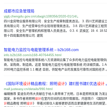
成都市应急管理局
yjglj.chengdu.gov.cn/cdaqj/c108356/2020-01/14/。
四川金房物业服务有限公司 . 安全生产规章制度类违法。 3. 四川艺邦建设
务有限公司 . 生产经营单位作业现场管理类违法。 3.8. 四川艺邦建设工程
限公司 . 安全生产管理机构和管理人员类违法。 0.3. 4. 武侯区. 19. 4. 18.52
铁十四局集团有限公司. 建筑
智能电力监控与电能管理系统 – b2b168.com
info.b2b168.com/s168-40764455.html
智能电力监控与电能管理系统八方资源网云集了众多的电力监控电能管理供
商，采购商，制造商。这是 智能电力监控与电能管理系统 的详细页面。1 Acr
2000电力监控系统 1.1 概述 目前，供配电产业的发展及可靠性对国民经济 
《国际环境
设计
精品教程：照明
设计
》建E图书建E优选
设计
mall.justeasy.cn/details/990.html
编辑推荐 爱迪生的伟大贡献在于给人类带来了光明，日本是照明发展 为发
国家，本书作者将照明
设计
在室内空间的应用尽情展现。内容简介 《国际
计
精品教程 照明
设计
》 带着对居住人能够更舒适而且更健康地生活的期望