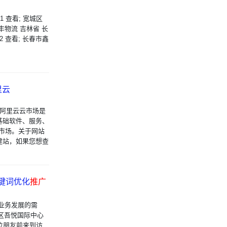
01 查看; 宽城区
腾丰物流 吉林省 长
12 查看; 长春市鑫
里云
；阿里云云市场是
基础软件、服务、
能市场。关于网站
建站，如果您想查
关键词优化
推广
业务发展的需
园区吾悦国际中心
迎各位朋友前来到访