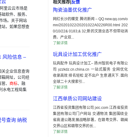
里云
相关推荐
|
反馈
；阿里云云市场是
陶瓷油墨优化推广
基础软件、服务、
网红长沙的蝶变 腾讯新闻 – QQ new.qq.com/o
能市场。关于网站
mn/20201022/20201022A0226R00.html 202
建站，如果您想查
0/10/22& 0183;& 32;新的文旅业态不但带动消
费、产业双...
了解详情
玩具设计加工优化推广
风险信息 –
玩具配件 玩具设计加工– 扬州智凯电子有限公
司 yzzkdz.cn.china.cn 一站式服务 全网优化
相关企业信息查询
收录高效 排名轻松 足不出户 生意通天下. 面向
邮箱网址，公司经
全球二十大搜索引...
高管、
商标
、融
了解详情
利水电工程局集
江西单质公司网站建设
江西省投资集团有限公司 jxic.com 江西省投资
集团有限公司门户网站 交通物流 集团围绕全
号查询 纳税
省高速公路发展战略部署，在赣粤交界、赣闽
交界山区和赣鄂交界的长...
了解详情