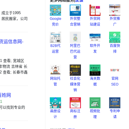
更多网络服务
|
反馈
立于1995
：居民搬家，公司
Google
外贸整
外贸网
外贸推
竞价
合营销
站建设
广
货运信息网-
B2B代
阿里巴
软件开
百度快
运营
巴代运
发
排
营
01 查看; 宽城区
腾丰物流 吉林省 长
12 查看; 长春市鑫
网站托
社会化
海关数
官网
管
媒体营
据
SEO
销
百姓网
21
可以找到专业的
画册设
商标注
视频处
专利申
计
册
理
请