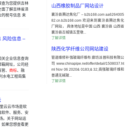
眼查为您提供吉林
山西橡胶制品厂网站设计
全面了解吉林省泽
襄汾县腾达焦化厂 – b2b168.com aa6264005
的税号信息 来
82.cn.b2b168.com 欢迎来到襄汾县腾达焦化
厂网站， 具体地址是中国 山西 襄汾县 山西省
襄汾县古城镇五里墩...
了解详情
风险信息 –
陕西化学纤维公司网站建设
管道维修补强玻璃纤维布 廊坊派普科技有限公
相关企业信息查询
司 www.chinapipe.net/offer/detail/1508037.ht
邮箱网址，公司经
ml Nov 06 2020& 0183;& 32;高强玻璃纤维和
高管、
商标
、融
普通无碱玻...
利水电工程局集
了解详情
云
阿里云云市场是软
础软件、服务、安
市场。关于网站运
，如果您想查看更