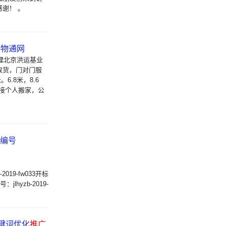
谢！ 。
-物通网
周经理北京洪运基业
取货，门对门服
6.8米，8.6
承接个人搬家，公
编号
19-fw033开标
hyzb-2019-
关键词优化
推广