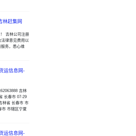
务吉林赶集网
账！ 吉林公司注册
会法律意见费用以
优质服务，悉心维
货运信息网-
2063888 吉林
 长春市 07-29
 吉林省 长春市 市
 长春市 市辖区宁夏
货运信息网-