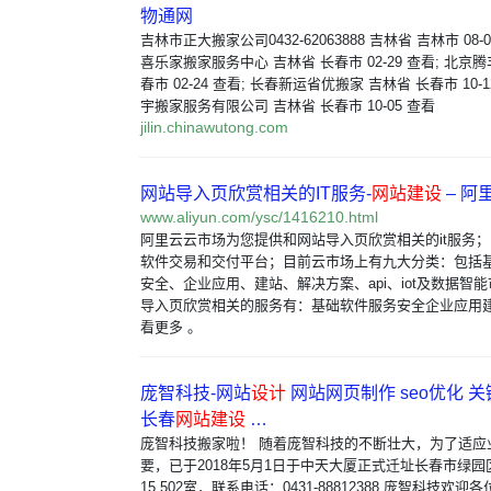
物通网
吉林市正大搬家公司0432-62063888 吉林省 吉林市 08-
喜乐家搬家服务中心 吉林省 长春市 02-29 查看; 北京
春市 02-24 查看; 长春新运省优搬家 吉林省 长春市 10-
宇搬家服务有限公司 吉林省 长春市 10-05 查看
jilin.chinawutong.com
网站导入页欣赏相关的IT服务-
网站建设
– 阿
www.aliyun.com/ysc/1416210.html
阿里云云市场为您提供和网站导入页欣赏相关的it服务
软件交易和交付平台；目前云市场上有九大分类：包括
安全、企业应用、建站、解决方案、api、iot及数据智
导入页欣赏相关的服务有：基础软件服务安全企业应用
看更多 。
庞智科技-网站
设计
网站网页制作 seo优化 
长春
网站建设
…
庞智科技搬家啦！ 随着庞智科技的不断壮大，为了适应
要，已于2018年5月1日于中天大厦正式迁址长春市绿
15 502室，联系电话：0431-88812388 庞智科技欢