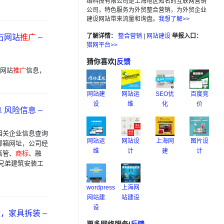
络科技有限公司是上海地区知名的互联网营销
公司，特色服务为外贸整合营销，为外贸企业
建设网站带来流量和询盘。
我想了解>>
了解详情：
整合营销
|
网站建设
举报入口：
石网站
推广
–
猎网平台>>
猜你喜欢
|
反馈
/网站
推广
信息，
网站建
网站运
SEO优
百度竞
设
维
化
价
风险信息 –
相关企业信息查询
网站运
网站设
上海网
图片设
邮箱网址，公司经
维
计
建
计
高管、
商标
、融
兄弟建筑安装工
wordpress
上海网
网站建
站建设
设
，家具拆装 –