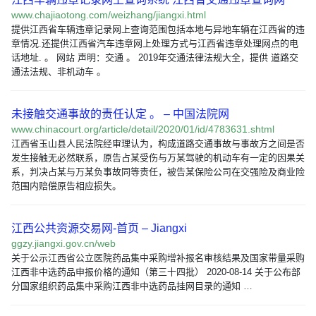
www.chajiaotong.com/weizhang/jiangxi.html
提供江西省车辆违章记录网上查询范围包括本地与异地车辆在江西省的违
章情况.还提供江西省汽车违章网上处理方式与江西省违章处理网点的电
话地址. 。 网站 声明：交通 。 2019年交通法律法规大全，提供 道路交
通法法规、非机动车 。
未接触交通事故的责任认定 。 – 中国法院网
www.chinacourt.org/article/detail/2020/01/id/4783631.shtml
江西省玉山县人民法院经审理认为，构成道路交通事故与事故方之间是否
发生接触无必然联系，原告占某受伤与万某驾驶的机动车有一定的因果关
系，判决占某与万某负事故同等责任，被告某保险公司在交强险及商业险
范围内赔偿原告相应损失。
江西公共资源交易网-首页 – Jiangxi
ggzy.jiangxi.gov.cn/web
关于公示江西省公立医院药品集中采购增补报名审核结果及国家带量采购
江西非中选药品申报价格的通知（第三十四批） 2020-08-14 关于公布部
分国家组织药品集中采购江西非中选药品挂网目录的通知 …