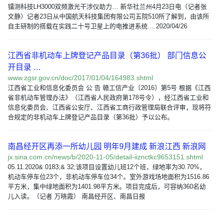
镭测科技LH3000双频激光干涉仪助力… 新华社兰州4月23日电（记者张
文静）记者23日从中国航天科技集团有限公司五院510所了解到，由该所
自主研制的搭载在实践二十号卫星上的电推进系统… 2020/04/26
江西省非机动车上牌登记产品目录（第36批） 部门信息公
开目录 …
www.zgsr.gov.cn/doc/2017/01/04/164983.shtml
江西省工业和信息化委员会 公 告 赣工信产业〔2016〕第5号 根据《江西
省非机动车管理办法》（江西省人民政府第178号令），经江西省工业和
信息化委员会、江西省公安厅、江西省工商行政管理局联合评审，现将符
合规定的非机动车上牌登记产品目录（第36批）予以公布。
南昌经开区再添一所幼儿园 明年9月建成 新浪江西 新浪网
jx.sina.com.cn/news/b/2020-11-05/detail-iiznctkc9653151.shtml
05.11.2020& 0183;& 32;该项目设置幼儿班12个班，绿地率为30.70%，
机动车停车位23个，非机动车停车位34个。室外游戏场地面积为1516.86
平方米，集中绿地面积为1401.98平方米。项目完成后，可容纳360名幼
儿入读。（记者 万晓霞） 南昌经开区、南昌日报