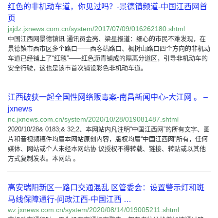
红色的非机动车道，你见过吗？-景德镇频道-中国江西网首
页
jxjdz.jxnews.com.cn/system/2017/07/09/016262180.shtml
中国江西网景德镇讯 通讯员金亮、梁星报道：细心的市民不难发现，在
景德镇市西市区多个路口——西客站路口、枫树山路口四个方向的非机动
车道已经铺上了“红毯”——红色沥青铺成的隔离分道区，引导非机动车的
安全行驶，这也是该市首次铺设彩色非机动车道。
江西破获一起全国性网络贩毒案-南昌新闻中心-大江网 。 –
jxnews
nc.jxnews.com.cn/system/2020/10/28/019081487.shtml
2020/10/28& 0183;& 32;2、本网站内凡注明“中国江西网”的所有文字、图
片和音视频稿件均属本网站原创内容，版权均属“中国江西网”所有，任何
媒体、网站或个人未经本网站协 议授权不得转载、链接、转贴或以其他
方式复制发表。本网站 。
高安瑞阳新区一路口交通混乱 区管委会：设置警示灯和斑
马线保障通行-问政江西-中国江西 …
wz.jxnews.com.cn/system/2020/08/14/019005211.shtml