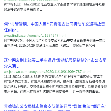
神华招标网： hhzx18112 江西农业大学南昌商学院非线性编辑演播及视
频演播实训室设备采购项目
何**与管智钢、中国人民**司资溪支公司机动车交通事故责
任纠纷 …
www.findlaw.cn/wenshu/a 1874347.html
何**与管智钢、中国人民**司资溪支公司机动车交通事故责任纠纷一审民
事判决书. 2015.04.29 资溪县人民法院 （2015）资民初字第40号
辽宁网友到上饶买二手车遭遇“发动机号是粘贴的” 市公安局
介入调 …
wz.jxnews.com.cn/system/2020/11/10/019094787.shtml
11.11.2020& 0183;& 32;粘贴的“发动机号” 在上饶市广丰区通过“正常手
续”提档的二手车，在落户地却遭到退档，退档理由是该车发动机号是切
割后粘贴上去的。交易备案过程中明明有验车员验车环节，验车员却没能
查出问题，问题出在哪里？这是辽宁网友张先生 近一直苦恼的事情。
景德镇市公安局城市警察支队组织开展 “媒体 执法”“僵尸车”