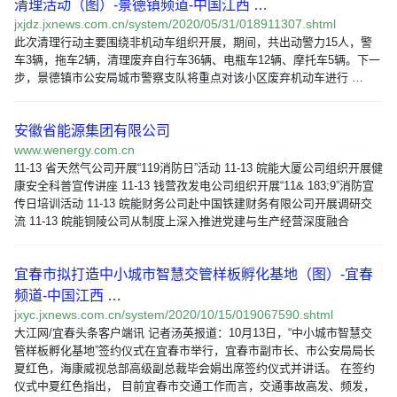
清理活动（图）-景德镇频道-中国江西 …
jxjdz.jxnews.com.cn/system/2020/05/31/018911307.shtml
此次清理行动主要围绕非机动车组织开展，期间，共出动警力15人，警
车3辆，拖车2辆，清理废弃自行车36辆、电瓶车12辆、摩托车5辆。下一
步，景德镇市公安局城市警察支队将重点对该小区废弃机动车进行 …
安徽省能源集团有限公司
www.wenergy.com.cn
11-13 省天然气公司开展“119消防日”活动 11-13 皖能大厦公司组织开展健
康安全科普宣传讲座 11-13 钱营孜发电公司组织开展“11& 183;9”消防宣
传日培训活动 11-13 皖能财务公司赴中国铁建财务有限公司开展调研交
流 11-13 皖能铜陵公司从制度上深入推进党建与生产经营深度融合
宜春市拟打造中小城市智慧交管样板孵化基地（图）-宜春
频道-中国江西 …
jxyc.jxnews.com.cn/system/2020/10/15/019067590.shtml
大江网/宜春头条客户端讯 记者汤英报道：10月13日，“中小城市智慧交
管样板孵化基地”签约仪式在宜春市举行，宜春市副市长、市公安局局长
夏红色，海康威视总部高级副总裁毕会娟出席签约仪式并讲话。 在签约
仪式中夏红色指出， 目前宜春市交通工作而言，交通事故高发、频发，