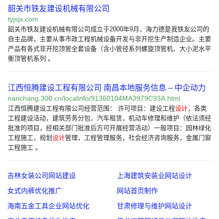
韶关市铁友建设机械有限公司
tyjsjx.com
韶关市铁友建设机械有限公司成立于2000年9月，海力德是我铁友公司的
自主品牌，主要从事市政工程机械设备开发与非开挖生产制造企业。主要
产品有各式非开挖顶管全套设备（含小管径系列螺旋顶管机、大小泥水平
衡顶管机系列 。
江西恒腾建设工程有限公司 南昌本地服务信息 – 中企动力
nanchang.300.cn/localinfo/91360104MA3979C93A.html
江西恒腾建设工程有限公司经营范围： 许可项目：建设工程
设计
，各类
工程建设活动，建筑劳务分包，汽车租赁，机动车修理和维护（依法须经
批准的项目，经相关部门批准后方可开展经营活动）一般项目：园林绿化
工程施工，规划
设计
管理，工程管理服务，社会经济咨询服务，金属门窗
工程施工 。
吉林女装公司网站建设
上海建筑安装业网站设计
女式内裤优化推广
网站首页制作
海南五金工具企业网站优化
甘肃修理与维护网站设计