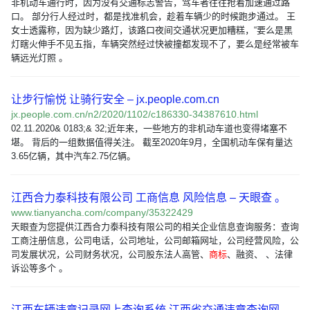
非机动车通行时，因为没有交通标志警告，驾车者往往抢着加速通过路
口。 部分行人经过时，都是找准机会，趁着车辆少的时候跑步通过。 王
女士透露称，因为缺少路灯，该路口夜间交通状况更加糟糕，“要么是黑
灯瞎火伸手不见五指，车辆突然经过快被撞都发现不了，要么是经常被车
辆远光灯照 。
让步行愉悦 让骑行安全 – jx.people.com.cn
jx.people.com.cn/n2/2020/1102/c186330-34387610.html
02.11.2020& 0183;& 32;近年来，一些地方的非机动车道也变得堵塞不
堪。 背后的一组数据值得关注。 截至2020年9月，全国机动车保有量达
3.65亿辆，其中汽车2.75亿辆。
江西合力泰科技有限公司 工商信息 风险信息 – 天眼查 。
www.tianyancha.com/company/35322429
天眼查为您提供江西合力泰科技有限公司的相关企业信息查询服务：查询
工商注册信息，公司电话，公司地址，公司邮箱网址，公司经营风险，公
司发展状况，公司财务状况，公司股东法人高管、
商标
、融资、 、法律
诉讼等多个 。
江西车辆违章记录网上查询系统 江西省交通违章查询网