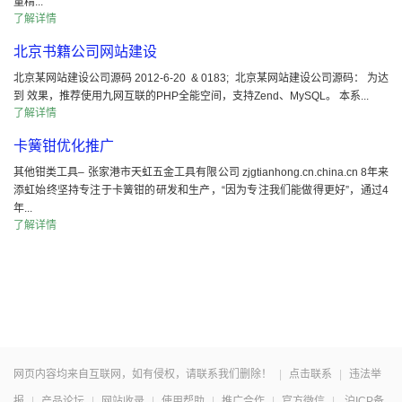
量精...
了解详情
北京书籍公司网站建设
北京某网站建设公司源码 2012-6-20 & 0183; 北京某网站建设公司源码： 为达
到 效果，推荐使用九网互联的PHP全能空间，支持Zend、MySQL。 本系...
了解详情
卡簧钳优化推广
其他钳类工具– 张家港市天虹五金工具有限公司 zjgtianhong.cn.china.cn 8年来
添虹始终坚持专注于卡簧钳的研发和生产，“因为专注我们能做得更好”，通过4
年...
了解详情
网页内容均来自互联网，如有侵权，请联系我们删除！
|
点击联系
|
违法举
报
|
产品论坛
|
网站收录
|
使用帮助
|
推广合作
|
官方微信
|
沪ICP备