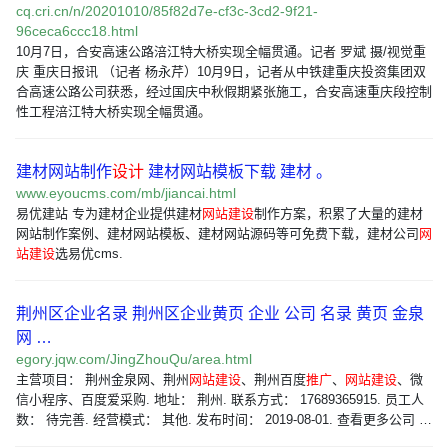
cq.cri.cn/n/20201010/85f82d7e-cf3c-3cd2-9f21-
96ceca6ccc18.html
10月7日，合安高速公路涪江特大桥实现全幅贯通。记者 罗斌 摄/视觉重
庆 重庆日报讯 （记者 杨永芹）10月9日，记者从中铁建重庆投资集团双
合高速公路公司获悉，经过国庆中秋假期紧张施工，合安高速重庆段控制
性工程涪江特大桥实现全幅贯通。
建材网站制作
设计
建材网站模板下载 建材 。
www.eyoucms.com/mb/jiancai.html
易优建站 专为建材企业提供建材
网站建设
制作方案，积累了大量的建材
网站制作案例、建材网站模板、建材网站源码等可免费下载，建材公司
网
站建设
选易优cms.
荆州区企业名录 荆州区企业黄页 企业 公司 名录 黄页 金泉
网 …
egory.jqw.com/JingZhouQu/area.html
主营项目： 荆州金泉网、荆州
网站建设
、荆州百度
推广
、
网站建设
、微
信小程序、百度爱采购. 地址： 荆州. 联系方式： 17689365915. 员工人
数： 待完善. 经营模式： 其他. 发布时间： 2019-08-01. 查看更多公司 …