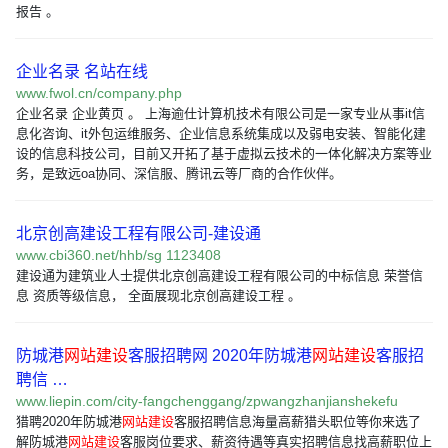
报告 。
企业名录 名站在线
www.fwol.cn/company.php
企业名录 企业黄页 。 上海逾仕计算机技术有限公司是一家专业从事it信
息化咨询、it外包运维服务、企业信息系统集成以及弱电安装、智能化建
设的信息科技公司，目前又开拓了基于虚拟云技术的一体化解决方案等业
务，是致远oa协同、深信服、腾讯云等厂商的合作伙伴。
北京创高建设工程有限公司-建设通
www.cbi360.net/hhb/sg 1123408
建设通为建筑业人士提供北京创高建设工程有限公司的中标信息 荣誉信
息 资质等级信息， 全面展现北京创高建设工程 。
防城港
网站建设
客服招聘网 2020年防城港
网站建设
客服招
聘信 …
www.liepin.com/city-fangchenggang/zpwangzhanjianshekefu
猎聘2020年防城港
网站建设
客服招聘信息海量高薪猎头职位等你来选了
解防城港
网站建设
客服岗位要求、薪资待遇等真实招聘信息找高薪职位上