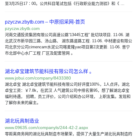
至3月25日17∶00。公共科目笔试包括《行政职业能力测验》和《 …
pzyczw.zbytb.com – 中原招采网-首页
pzyczw.zbytb.com
河南交通投资集团有限公司高速公路“13445工程” 批切块项目. 11-06. 湖
北武汉市新华园三路、汤山路、 湖东路道路工程. 11-06. 中材建设有限公
司北京分公司cimencam水泥公司喀麦隆yao项目第2次更新. 11-06. 普宁
市北部中心水厂工程 厂区及配套管网 。
湖北卓宝建筑节能科技有限公司怎么样 。
www.jobui.com/company/8433380
湖北卓宝 湖北卓宝建筑节能科技有限公司好评度100%，1人点评。湖北
卓宝工资：￥7.8k，在武汉 人气建筑公司中排名第95，想了解湖北卓宝
福利待遇， 招聘，员工评价，公司介绍和办公环境， 上职友集。发现和
了解你未来的雇主。
湖北玩具制造业
www.09635.com/companyls/244-42-2.aspx
零距离商务网的湖北玩具制造市场繁荣，提供了大量生产湖北玩具制造的