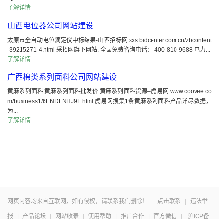
了解详情
山西电位器公司网站建设
太原市全自动电位滴定仪中标结果-山西招标网 sxs.bidcenter.com.cn/zbcontent
-39215271-4.html 采招网旗下网站. 全国免费咨询电话： 400-810-9688 电力...
了解详情
广西棉类系列面料公司网站建设
黄麻系列面料 黄麻系列面料批发价 黄麻系列面料货源–虎易网 www.coovee.co
m/business1/6ENDFNHJ9L.html 虎易网搜集1条黄麻系列面料产品详尽数据，
为...
了解详情
网页内容均来自互联网，如有侵权，请联系我们删除！
|
点击联系
|
违法举
报
|
产品论坛
|
网站收录
|
使用帮助
|
推广合作
|
官方微信
|
沪ICP备