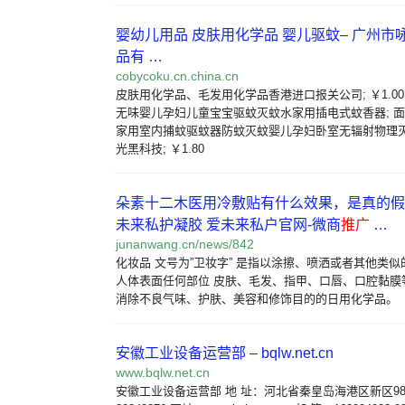
婴幼儿用品 皮肤用化学品 婴儿驱蚊– 广州市
品有 …
cobycoku.cn.china.cn
皮肤用化学品、毛发用化学品香港进口报关公司; ￥1.0
无味婴儿孕妇儿童宝宝驱蚊灭蚊水家用插电式蚊香器; 面
家用室内捕蚊驱蚊器防蚊灭蚊婴儿孕妇卧室无辐射物理
光黑科技; ￥1.80
朵素十二木医用冷敷贴有什么效果，是真的假的
未来私护凝胶 爱未来私户官网-微商
推广
…
junanwang.cn/news/842
化妆品 文号为”卫妆字” 是指以涂擦、喷洒或者其他类
人体表面任何部位 皮肤、毛发、指甲、口唇、口腔黏膜
消除不良气味、护肤、美容和修饰目的的日用化学品。
安徽工业设备运营部 – bqlw.net.cn
www.bqlw.net.cn
安徽工业设备运营部 地 址：河北省秦皇岛海港区新区989号