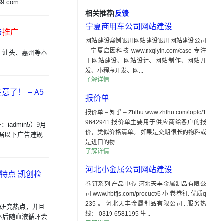
89.com
相关推荐
|
反馈
宁夏商用车公司网站建设
与
推广
网站建设案例银川网站建设银川网站建设公司
– 宁夏启因科技 www.nxqiyin.com/case 专注
、汕头、惠州等本
于网站建设、网站设计、网站制作、网站开
发、小程序开发、网...
了解详情
了！ – A5
报价单
报价单 – 知乎 – Zhihu www.zhihu.com/topic/1
9642941 报价单主要用于供应商给客户的报
admin5）9月
价，类似价格清单。 如果是交期很长的物料或
根据以下广告违规
是进口的物...
了解详情
河北小金属公司网站建设
自特点 凯创检
卷钉系列 产品中心 河北天丰金属制品有限公
司 www.hbtfjs.com/product/6 小 卷卷钉. 优质q
235 。 河北天丰金属制品有限公司 . 服务热
个研究热点，并且
线： 0319-6581195 生...
体后随血液循环会