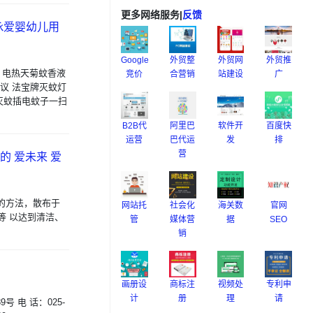
更多网络服务
|
反馈
咏爱婴幼儿用
Google
外贸整
外贸网
外贸推
0 电热天菊蚊香液
竞价
合营销
站建设
广
议 法宝牌灭蚊灯
灭蚊插电蚊子一扫
B2B代
阿里巴
软件开
百度快
运营
巴代运
发
排
营
 爱未来 爱
似的方法，散布于
网站托
社会化
海关数
官网
等 以达到清洁、
管
媒体营
据
SEO
销
画册设
商标注
视频处
专利申
计
册
理
请
 电 话：025-