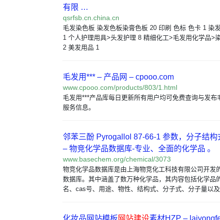
有限 …
qsrfsb.cn.china.cn
毛发染色板 染发色板染膏色板 20 印刷 色标 色卡 1 
1 个人护理用具>头发护理 8 精细化工>毛发用化学品>染
2 美发用品 1
毛发用*** – 产品网 – cpooo.com
www.cpooo.com/products/803/1.html
毛发用***产品库每日更新所有用户均可免费查询与发布毛
服务信息。
邻苯三酚 Pyrogallol 87-66-1 参数，分
– 物竞化学品数据库-专业、全面的化学品 。
www.basechem.org/chemical/3073
物竞化学品数据库是由上海物竞化工科技有限公司开发
数据库。其中涵盖了数万种化学品，其内容包括化学品
名、cas号、用途、物性、结构式、分子式、分子量以及
化妆品网站模板
网站建设
素材HZP – laiyongfe