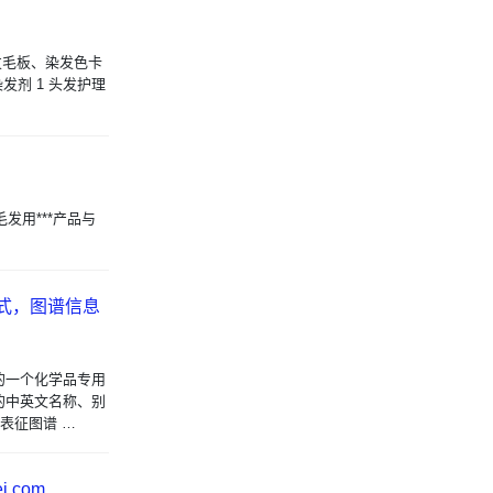
染发毛板、染发色卡
发剂 1 头发护理
发用***产品与
子结构式，图谱信息
的一个化学品专用
的中英文名称、别
表征图谱 …
i.com