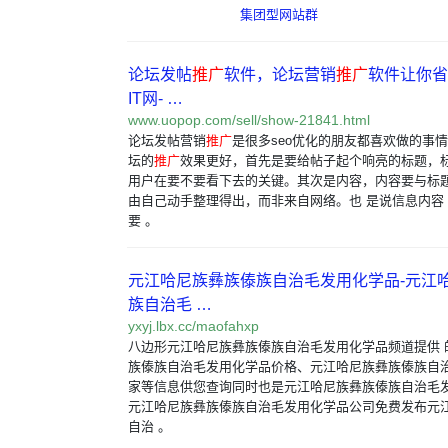
集团型网站群
论坛发帖
推广
软件，论坛营销
推广
软件让你省
IT网- …
www.uopop.com/sell/show-21841.html
论坛发帖营销
推广
是很多seo优化的朋友都喜欢做的事
坛的
推广
效果更好，首先是要给帖子起个响亮的标题，标
用户在要不要看下去的关键。其次是内容，内容要与标题
由自己动手整理得出，而非来自网络。也 是说信息内容
要 。
元江哈尼族彝族傣族自治毛发用化学品-元江
族自治毛 …
yxyj.lbx.cc/maofahxp
八边形元江哈尼族彝族傣族自治毛发用化学品频道提供 
族傣族自治毛发用化学品价格、元江哈尼族彝族傣族自
家等信息供您查询同时也是元江哈尼族彝族傣族自治毛
元江哈尼族彝族傣族自治毛发用化学品公司免费发布元
自治 。