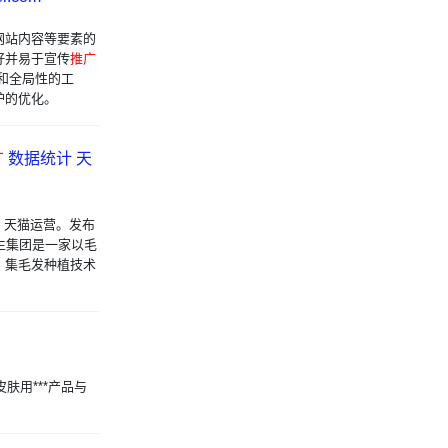
网站内容等要素的
好并易于宣传
推广
和全局性的工
护的优化。
广
数据统计 天
 天猫运营。发布
新生集团是一家以毛
，集毛发种植技术
肤用***产品与