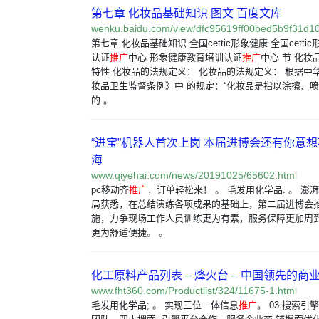
第七章 化妆品基础知识 图文 百度文库
wenku.baidu.com/view/dfc95619ff00bed5b9f31d10
第七章 化妆品基础知识 全国cettic形象健康 全国cett
认证
推广
中心 形象健康教育培训认证
推广
中心 节 化
特性 化妆品的法规定义： 化妆品的法规定义： 根据中
妆品卫生监督条例》中 的规定：“化妆品是指以涂擦、喷
的 。
“进宝”机器人首次上岗 本届进博会还有你意想不
海
www.qiyehai.com/news/20191025/65602.html
pc移动齐
推广
，订单轻松来！ 。 毛发用化学品. 。 澎
局获悉，在总结演练各项成果的基础上，第二届进博会
施，力争现场工作人员训练更为有素，服务保障更加周
更为舒适便捷。 。
化工原料产品列表 – 烽火台 – 中国领先的商
www.fht360.com/Productlist/324/11675-1.html
毛发用化学品; 。 实现三位一体信息
推广
。 03 搜索引擎