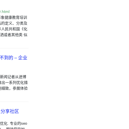
.html
ic形象健康教育培训
妆品的定义、分类及
华人民共和国《化
洒或者其他类 似
到的 – 企业
湃新闻记者从进博
推出一系列优化措
到细致，参展体验
业分享社区
优化. 专业的seo