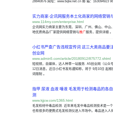
28840876 网址：www.bqlw.net.cn 邮 箱：163094923 9
实力商家-企讯网服务本土化商家的网络营销
www.114my.com/enterprise.html
企讯网实力商家主要为东莞、深圳、广州、佛山、中山
地优质商品/厂家提供网络营销与
推广
服务，提供详细 。
小红书严查广告违规宣传词 这三大类商品要注意
创业网
www.admin5.com/article/20180912/875772.shtml
短视频，自媒体，达人种草一站服务. A5创业网（公众号：i
12日消息，近日小红书发布通知称，将于 9月10日 起
词限制 。
指甲 尿液 血液 唾液 毛发用于检测毒品的各
测
www.kjjcw.com/1365.html
毛发检材中毒品检测. 近年来毛发中毒品检测技术是一
也有很多的便携式毛发检测仪进入市场中。毒品进入人