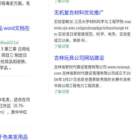
了解详情
断吸毒史方面，毛
无机复合材料优化推广
实验室概况-江苏大学材料科学与工程学院 mat
品 word文档在
erial.ujs.edu.cn/jgsz/jssgdjgclzdsys/sysgk.ht
m 实验室日常管理规范、科学、有序。实验室
成立以来，承担 科...
58ea021d
了解详情
 3 第三章 日用化
券 项目三:制定日
吉林玩具公司网站建设
般化妆品如皮肤、
吉林省新时代建设管理有限公司 www.newayjl.
学品 。
com 吉林省新时代建设管理有限公司成立于20
06年3月27日总部坐落景致秀丽的长春市具有
市政公用工程电力工程房屋...
了解详情
体毛发，适合在司
区（0.75-
0um），其中中红
州千色美发用品