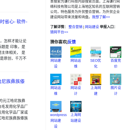
本搜索为谦行科技内部搜索页面，上海谦行网
络科技有限公司是上海地区知名的互联网营销
公司，特色服务为外贸整合营销，为外贸企业
建设网站带来流量和询盘。
我想了解>>
时省心- 软件-
了解详情：
整合营销
|
网站建设
举报入口：
猎网平台>>
情，怎样才能让论
猜你喜欢
|
反馈
题是 印象，是
主体相关， 是
 是原创，千万不
网站建
网站运
SEO优
百度竞
设
维
化
价
哈尼族彝族傣
网站运
网站设
上海网
图片设
维
计
建
计
的元江哈尼族彝
治毛发用化学品厂
发用化学品厂家或
wordpress
上海网
江哈尼族彝族傣族
网站建
站建设
设