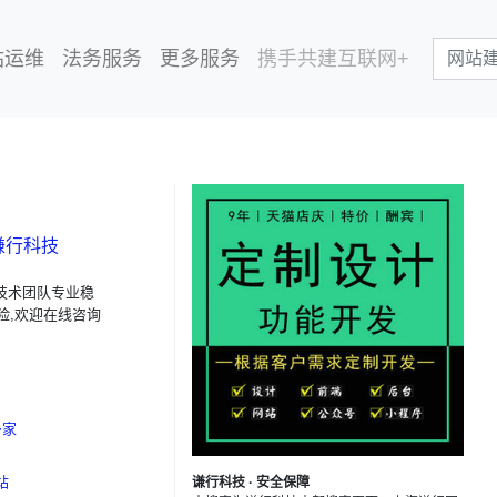
站运维
法务服务
更多服务
携手共建互联网+
谦行科技
技术团队专业稳
险,欢迎在线咨询
多家
站
谦行科技 · 安全保障