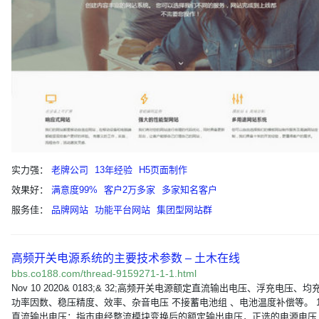
实力强：
老牌公司
13年经验
H5页面制作
效果好：
满意度99%
客户2万多家
多家知名客户
服务佳：
品牌网站
功能平台网站
集团型网站群
高频开关电源系统的主要技术参数 – 土木在线
bbs.co188.com/thread-9159271-1-1.html
Nov 10 2020& 0183;& 32;高频开关电源额定直流输出电压、浮充电压、
功率因数、稳压精度、效率、杂音电压 不接蓄电池组 、电池温度补偿等。 
直流输出电压：指市电经整流模块变换后的额定输出电压，正选的电源电压