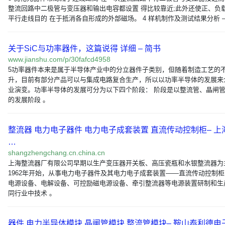
整流回路中二极管与变压器和输出电容都设置 得比较靠近;此外还使正、负
平行走线目的 在于抵消各自形成的外部磁场。 4 样机制作及测试结果分析 
关于SiC与功率器件，这篇说得 详细 – 简书
www.jianshu.com/p/30fafcd4958
5功率器件本来是属于半导体产业中的分立器件子类别，但随着制造工艺的
升，目前有部分产品可以与集成电路复合生产，所以以功率半导体的发展来
业演变。功率半导体的发展可分为以下四个阶段： 阶段是以整流管、晶闸
的发展阶段 。
整流器 电力电子器件 电力电子成套装置 直流传动控制柜– 上
…
shangzhengchang.cn.china.cn
上海整流器厂有限公司早期以生产变压器开关板、高压瓷瓶和水银整流器为
1962年开始，从事电力电子器件及其电力电子成套装置——直流传动控制
电源设备、电解设备、可控励磁电源设备、牵引整流器等电源装置研制和生
同行业中技术 。
器件 电力半导体模块 晶闸管模块 整流管模块– 鞍山泰利德电