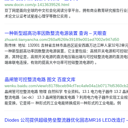
www.docin.com/p-1413639526.html
豆丁网是面向全球的中文社会化阅读分享平台，拥有商业教育研究报告行业
术论文认证考试星座心理学等数亿实用 。
一种新型超高功率因数整流电源装置 查询 – 天眼查
zhuanli.tianyancha.com/260af626fe39189e001ed7002e947d50
陈传林: 地址: 132001 吉林省吉林市昌邑区延安西路万达江畔人家32号2单元:
一种新型超高功率因数整流电源装置，它主要包括：高频开关电源和可控硅
源，其特征是，高频开关电源的直流电压输出端与可控硅整流电源的直流电
端串联电连接，有效的提高大中功率可控硅整流电源的 。
晶闸管可控整流电路 图文 百度文库
wenku.baidu.com/view/c8178bceb94cf7ec4afe04a1b0717fd5360cb2
晶闸管可控整流电路 物理 自然科学 专业资料。13.1 电力电子器件 13.2 
整流电路（ac-dc） 13.3 晶闸管的触发电路 ? 利用电力电子器件实现工业
能变换，它是将一 种形式的工业电能转换成另一种形式的工业电能。例
Diodes 公司提供超级势垒整流器优化固态MR16 LED改造灯 –
…