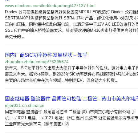
www.elecfans.com/led/ledqudong/427137.html
Diodes 公司提供超级势垒整流器优化固态MR16 LED改造灯-Diodes 公司推
SBRT3M40P1沟槽超势垒整流器 SBR& 174; 产品，经优化使用小外形尺
正向电压降，同时保持低反向漏电流，以满足集中于12V AC LED改造灯的
SSL 应用中的输入桥整流器要求，针对受欢迎的MR16卤素灯提供更高效且
命更长的 。
国内厂商SiC功率器件发展现状 – 知乎
zhuanlan.zhihu.com/p/76295674
近年来，SiC功率器件的出现大大提升了半导体器件的性能，这对电力电子
展意义重大。据Yole预测，到2023年SiC功率器件市场规模预计将达14亿美
主要的市场增长机会在汽车领域，特别是EV、混合动力车和燃…
固态继电器 整流器件 晶闸管可控硅 二极管– 黄山市美杰尔电
mjer031.cn.china.cn
固态继电器 整流器件 晶闸管可控硅 二极管 黄山市美杰尔电子有限公司 手
机：-./.0121 电话：-./.0121 地址：浙江 温州 乐清市 浙江省温州乐清市
工业区新光大道75号（耀华集团）内