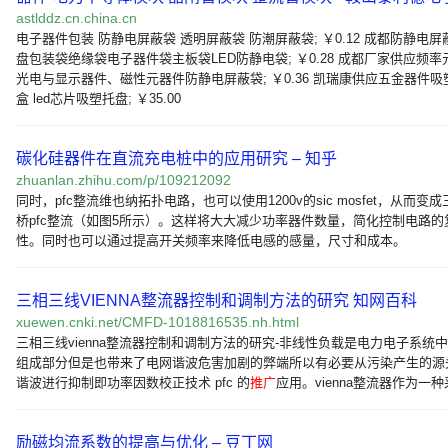
astlddz.cn.china.cn
电子器件包装 防静电屏蔽袋 透明屏蔽袋 防潮屏蔽袋; ￥0.12 成都防静电屏
盘包装袋绝缘袋电子器件袋主板袋LED防静电袋; ￥0.28 成都厂家供应频率
光电与显示器件、磁性元器件防静电屏蔽袋; ￥0.36 凯瑞康供应五金器件吸
盒 led芯片吸塑托盘; ￥35.00
碳化硅器件在直流充电桩中的应用研究 – 知乎
zhuanlan.zhihu.com/p/109212092
同时，pfc整流维也纳拓扑电路，也可以使用1200v的sic mosfet，从而变
桥pfc整流（如图5所示）。这样将大大减少功率器件数量，简化控制电路的
性。同时也可以通过提高开关频率来降低电感的感量，尺寸和成本。
三相三线VIENNA整流器控制和调制方法的研究 知网百科
xuewen.cnki.net/CMFD-1018816535.nh.html
三相三线vienna整流器控制和调制方法的研究-非线性负载是电力电子系统
组成部分但是也带来了电网谐波危害加剧的弊端所以有必要从污染产生的源
谐波进行抑制即功率因数校正技术 pfc 的
推广
应用。vienna整流器作为一种
励磁均流系数的提高与优化 – 豆丁网