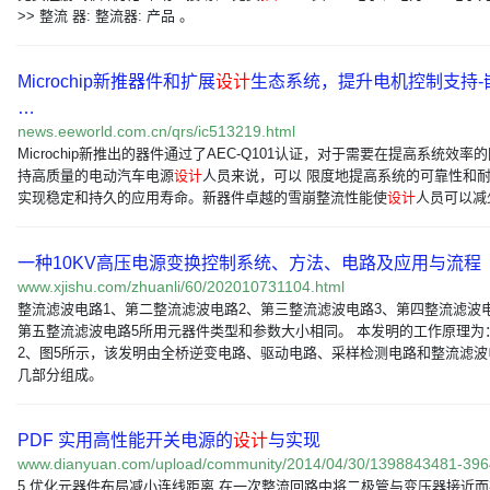
>> 整流 器: 整流器: 产品 。
Microchip新推器件和扩展
设计
生态系统，提升电机控制支持-
…
news.eeworld.com.cn/qrs/ic513219.html
Microchip新推出的器件通过了AEC-Q101认证，对于需要在提高系统效率
持高质量的电动汽车电源
设计
人员来说，可以 限度地提高系统的可靠性和
实现稳定和持久的应用寿命。新器件卓越的雪崩整流性能使
设计
人员可以减
一种10KV高压电源变换控制系统、方法、电路及应用与流程
www.xjishu.com/zhuanli/60/202010731104.html
整流滤波电路1、第二整流滤波电路2、第三整流滤波电路3、第四整流滤波
第五整流滤波电路5所用元器件类型和参数大小相同。 本发明的工作原理为
2、图5所示，该发明由全桥逆变电路、驱动电路、采样检测电路和整流滤波
几部分组成。
PDF 实用高性能开关电源的
设计
与实现
www.dianyuan.com/upload/community/2014/04/30/1398843481-396
5 优化元器件布局减小连线距离 在一次整流回路中将二极管与变压器接近而