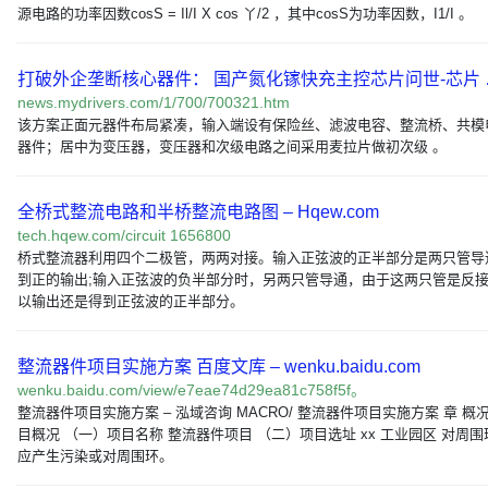
源电路的功率因数cosS = Il/I X cos 丫/2 ，其中cosS为功率因数，I1/I 。
打破外企垄断核心器件： 国产氮化镓快充主控芯片问世-芯片 
news.mydrivers.com/1/700/700321.htm
该方案正面元器件布局紧凑，输入端设有保险丝、滤波电容、整流桥、共模
器件；居中为变压器，变压器和次级电路之间采用麦拉片做初次级 。
全桥式整流电路和半桥整流电路图 – Hqew.com
tech.hqew.com/circuit 1656800
桥式整流器利用四个二极管，两两对接。输入正弦波的正半部分是两只管导
到正的输出;输入正弦波的负半部分时，另两只管导通，由于这两只管是反
以输出还是得到正弦波的正半部分。
整流器件项目实施方案 百度文库 – wenku.baidu.com
wenku.baidu.com/view/e7eae74d29ea81c758f5f。
整流器件项目实施方案 – 泓域咨询 MACRO/ 整流器件项目实施方案 章 概
目概况 （一）项目名称 整流器件项目 （二）项目选址 xx 工业园区 对周
应产生污染或对周围环。