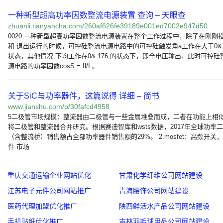
一种新型超高功率因数整流电源装置 查询 – 天眼查
zhuanli.tianyancha.com/260af626fe39189e001ed7002e947d50
0020 一种新型超高功率因数整流电源装置在整个工作过程中，除了在刚刚
和 退出运行的时候，可控硅整流电源电路中的可控硅触发角a工作在大于0& 1
状态，其他情况 下均工作在0& 176;的状态下，即全电压输出，此时可控硅
源电路的功率因数cosS = Il/I 。
关于SiC与功率器件，这篇说得 详细 – 简书
www.jianshu.com/p/30fafcd4958
5二极管市场规模：整流器由二极管与一些金属堆叠而成，二者在功能上相
将二极管和整流器合并研究。根据赛迪智库和wsts数据，2017年全球功率
（含整流桥）销售额占全部功率器件销售额的29%。 2.mosfet：高频开关
件 市场
重庆交通运输企业网站优化
甘肃化学纤维公司网站建设
江苏电子元件公司网站推广
青海腰饰公司网站建设
医药代理加盟优化推广
陕西鲜活水产品公司网站建设
手机贴纸优化推广
吉林羽毛球用品公司网站建设