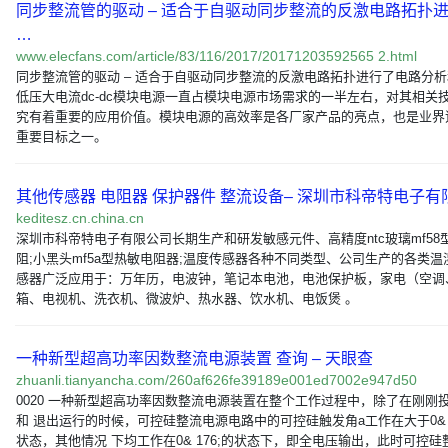
同步整流管的驱动 – 适合于自驱动同步整流的反激电路拓扑
…
www.elecfans.com/article/83/116/2017/20171203592565 2.html
同步整流管的驱动 – 适合于自驱动同步整流的反激电路拓扑进行了电路分析
低压大电流dc-dc模块电源一直占模块电源市场需求的一半左右，对其相关
究有着重要的应用价值。模块电源的高效率是各厂家产品的亮点，也是业界
重要目标之一。
其他传感器 电阻器 保护器件 整流设备– 深圳市科帝特电子有
keditesz.cn.china.cn
深圳市科帝特电子有限公司长期生产和研发敏感元件、高精度ntc玻璃mf58
阻;小黑头mf5a型热敏电阻器;温度传感器各种不同类型、公司生产的各类温
感器广泛应用于：万年历，电波钟，笔记本电池，电池保护板，家电（空调
箱、电视机、洗衣机、微波炉、热水器、饮水机、电饭煲 。
一种新型超高功率因数整流电源装置 查询 – 天眼查
zhuanli.tianyancha.com/260af626fe39189e001ed7002e947d50
0020 一种新型超高功率因数整流电源装置在整个工作过程中，除了在刚刚
和 退出运行的时候，可控硅整流电源电路中的可控硅触发角a工作在大于0& 1
状态，其他情况 下均工作在0& 176;的状态下，即全电压输出，此时可控硅