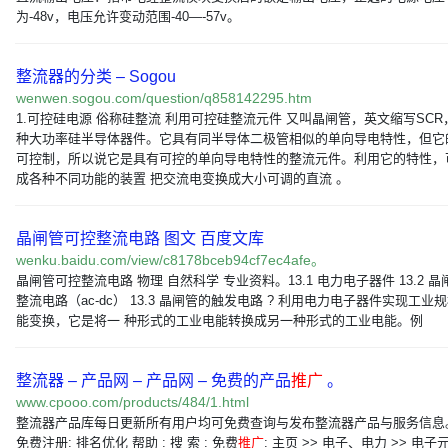
为-48v，电压允许变动范围-40—-57v。
整流器的分类 – Sogou
wenwen.sogou.com/question/q858142295.htm
1.可控硅电源 俗称硅整流 利用可控硅整流元件 又叫晶闸管，英文缩写SCR
种大功率硅半导体器件。它具有同半导体二极管相似的单向导电特性，但它
可控制，所以说它是具有可控的单向导电特性的整流元件。利用它的特性，
成各种不同功能的装置 把交流电变换成大小可调的直流 。
晶闸管可控整流电路 图文 百度文库
wenku.baidu.com/view/c8178bceb94cf7ec4afe。
晶闸管可控整流电路 物理 自然科学 专业资料。13.1 电力电子器件 13.2 
整流电路（ac-dc） 13.3 晶闸管的触发电路 ? 利用电力电子器件实现工业
能变换，它是将一 种形式的工业电能转换成另一种形式的工业电能。例
整流器 – 产品网 – 产品网 – 免费的产品
推广
。
www.cpooo.com/products/484/1.html
整流器产品库每日更新所有用户均可免费查询与发布整流器产品与服务信息
免费注册: 排名优化 帮助 : 搜 索 : 免费
推广
: 主页 >> 电子、电力 >> 电子