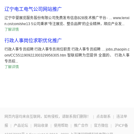
辽宁电工电气公司网站推广
辽宁中婴展览服务股份有限公司免费发布信息B2B技术推广平台- … www.lenxi
n.cn/com/she13 5公司秉承"专注展览、整合品牌"的企业精神，顺应产业发...
了解详情
行政人事岗位求职优化推广
行政人事专员招聘 行政人事专员岗位职责 行政人事专员招聘 … jobs.zhaopin.c
om/CC551190922J00329956305.htm 智联招聘为您提供 全面的、 行政人事
专员招...
了解详情
网页内容均来自互联网，如有侵权，请联系我们删除！
|
点击联系
|
违法举
报
|
产品论坛
|
网站收录
|
使用帮助
|
推广合作
|
官方微信
|
沪ICP备