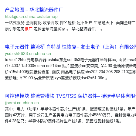
产品地图 – 华北整流器件厂
hbzlqjc.cn.china.cn/sitemap
一站式服务 全网优化 收录高效 排名轻松 足不出户 生意通天下. 面向全球
索引擎定向
推广
定位全球海量买家 。 华北整流器件厂 。
电子元器件 整流桥 肖特基 快恢复– 友士电子（上海）有限公
ysdzsh8623.cn.china.cn
tc7set125fu 光电耦合器toshiba东芝sot-353电子元器件半导体oc; 面议 mra40
r17 4007 1a1000v sma do214ac 贴片整流桥on安森美; ￥4.90 全新原装
桥s15vb100现货低价直销; 面议 南晶电子供应abs202 204 206 208 210
流桥堆; ￥79.00 供全新原装ixys整流桥模块dsei2x61-06c 。
可控硅模块 整流管模块 TVS/TSS 保护器件– 捷捷半导体有
jjsemi.cn.china.cn
其中：电力（功率）半导体器件芯片生产线1条，配套成品封装线1条。年产
圆片42万片，用于公司生产各类电力电子器件芯片45850万只，自封装电力
件4.28亿只；半导体防护器件芯片生产线1条，配套成品封装线1条。