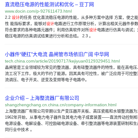
直流稳压电源的性能测试和优化 – 豆丁网
www.docin.com/p-927611473.html
2.2
设计
的任务 优化直流稳压电源的性能，从多种方案中选择 方案，使之
性 能指标要求，能够对
设计
电路进行工作原理分析，计算出相关元器件参
符合要求的各种电路元器件；利用仿真软件对所
设计
电路进行仿真与调试；
稳压电源的仿真调试结果进行分析和总结。 2.3 。
小器件“硬扛”大电流 晶闸管市场依旧广阔 中华网
tech.china.com/article/20190717/kejiyuan0129329451.html
晶闸管是工业领域较为常见的整流器，具有硅整流器件的特性，能在高电压
流工况下工作，极大的节约了能源。因其具有可控性，被广泛应用于可控整
流调压、电子开关、逆变及变频等电子电路中。
企业介绍 – 上海整流器厂有限公司
shangzhengchang.cn.china.cn/company-information.html
上海整流器厂有限公司早期以生产变压器开关板、高压瓷瓶和水银整流器为
1962年开始，从事电力电子器件及其电力电子成套装置——直流传动控制
电源设备、电解设备、可控励磁电源设备、牵引整流器等电源装置研制和生
同行业中技术 。