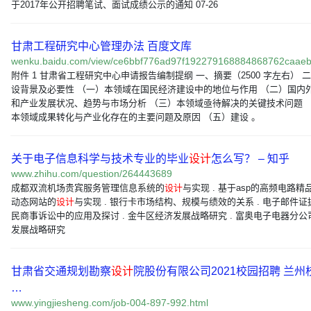
于2017年公开招聘笔试、面试成绩公示的通知 07-26
甘肃工程研究中心管理办法 百度文库
wenku.baidu.com/view/ce6bbf776ad97f192279168884868762caa
附件 1 甘肃省工程研究中心申请报告编制提纲 一、摘要（2500 字左右） 
设背景及必要性 （一）本领域在国民经济建设中的地位与作用 （二）国内
和产业发展状况、趋势与市场分析 （三）本领域亟待解决的关键技术问题 
本领域成果转化与产业化存在的主要问题及原因 （五）建设 。
关于电子信息科学与技术专业的毕业
设计
怎么写？ – 知乎
www.zhihu.com/question/264443689
成都双流机场贵宾服务管理信息系统的
设计
与实现 . 基于asp的高频电路精
动态网站的
设计
与实现 . 银行卡市场结构、规模与绩效的关系 . 电子邮件证
民商事诉讼中的应用及探讨 . 金牛区经济发展战略研究 . 富奥电子电器分公
发展战略研究
甘肃省交通规划勘察
设计
院股份有限公司2021校园招聘 兰州
…
www.yingjiesheng.com/job-004-897-992.html