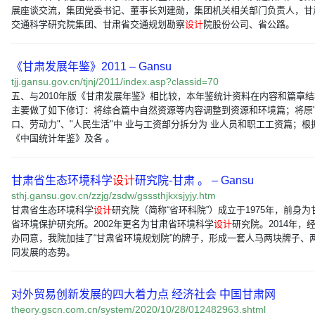
展座谈交流，集团党委书记、董事长刘建勋，集团机关相关部门负责人，甘
交通科学研究院集团、甘肃省交通规划勘察
设计
院股份公司、省公路。
《甘肃发展年鉴》2011 – Gansu
tjj.gansu.gov.cn/tjnj/2011/index.asp?classid=70
五、与2010年版《甘肃发展年鉴》相比较，本年鉴统计资料在内容和篇章
主要做了如下修订：将综合篇中自然资源等内容调整到资源和环境篇；将原
口、劳动力"、"人民生活"中 业与工资部分拆分为 业人员和职工工资篇；根
《中国统计年鉴》及各 。
甘肃省生态环境科学
设计
研究院-甘肃 。 – Gansu
sthj.gansu.gov.cn/zzjg/zsdw/gsssthjkxsjyjy.htm
甘肃省生态环境科学
设计
研究院（简称“省环科院”）成立于1975年，前身为
省环境保护研究所。2002年更名为甘肃省环境科学
设计
研究院。2014年，
办同意，我院加挂了“甘肃省环境规划院”的牌子，形成一套人马两块牌子、
同发展的态势。
对外贸易创新发展的四大着力点 经济社会 中国甘肃网
theory.gscn.com.cn/system/2020/10/28/012482963.shtml