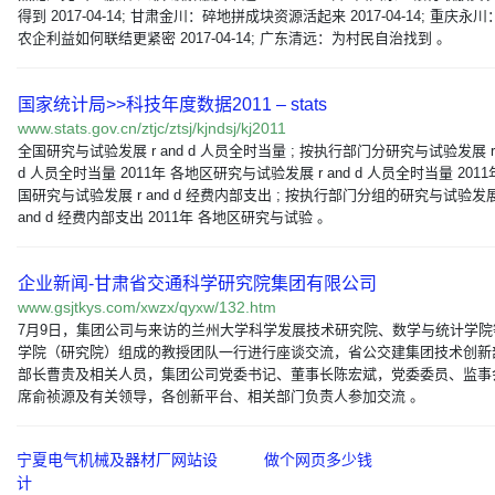
得到 2017-04-14; 甘肃金川：碎地拼成块资源活起来 2017-04-14; 重庆永
农企利益如何联结更紧密 2017-04-14; 广东清远：为村民自治找到 。
国家统计局>>科技年度数据2011 – stats
www.stats.gov.cn/ztjc/ztsj/kjndsj/kj2011
全国研究与试验发展 r and d 人员全时当量 ; 按执行部门分研究与试验发展 r 
d 人员全时当量 2011年 各地区研究与试验发展 r and d 人员全时当量 2011
国研究与试验发展 r and d 经费内部支出 ; 按执行部门分组的研究与试验发展
and d 经费内部支出 2011年 各地区研究与试验 。
企业新闻-甘肃省交通科学研究院集团有限公司
www.gsjtkys.com/xwzx/qyxw/132.htm
7月9日，集团公司与来访的兰州大学科学发展技术研究院、数学与统计学院
学院（研究院）组成的教授团队一行进行座谈交流，省公交建集团技术创新
部长曹贵及相关人员，集团公司党委书记、董事长陈宏斌，党委委员、监事
席俞祯源及有关领导，各创新平台、相关部门负责人参加交流 。
宁夏电气机械及器材厂网站设
做个网页多少钱
计