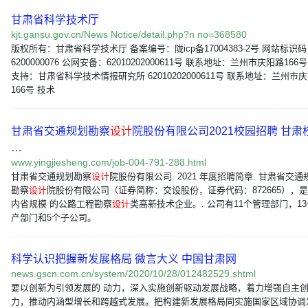
甘肃省科学技术厅
kjt.gansu.gov.cn/News Notice/detail.php?n no=368580
版权所有：甘肃省科学技术厅 备案编号：陇icp备17004383-2号 网站标识
6200000076 公网安备：62010202000611号 联系地址：兰州市庆阳路166
支持：甘肃省科学技术情报研究所 62010202000611号 联系地址：兰州市
166号 技术
甘肃省交通规划勘察
设计
院股份有限公司2021校园招聘 甘肃
…
www.yingjiesheng.com/job-004-791-288.html
甘肃省交通规划勘察
设计
院股份有限公司. 2021 年度招聘简章. 甘肃省交通
勘察
设计
院股份有限公司（证券简称：交设股份，证券代码：872665），
内省规模 的公路工程勘察
设计
类高新技术企业。. 公司有11个管理部门，1
产部门和5个子公司。
科学认识把握新发展格局 微言大义 中国甘肃网
news.gscn.com.cn/system/2020/10/28/012482529.shtml
要以创新为引领发展的 动力，深入实施创新驱动发展战略，着力增强自主
力，推动内涵型增长和跨越式发展。把构建新发展格局同实施国家区域协调