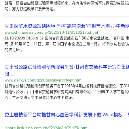
战略、建设自由贸易试验区等衔接起来，在有条件的区域率先探索形成新发
局，努力打造改革开放新高地。
甘肃探解水资源短缺困境 严控“跑冒滴漏”挖掘节水潜力-中新
www.chinanews.com/ny/2020/10-11/9310217.shtml
11/10/2020& 0183;& 32;图为甘肃省武威市石羊河节水农业试验。 资料图 
玛 摄 10月10日—11日，第二届中国节水论坛在兰州举行。以“节水与社会”
的该论坛 。
甘肃省公路试验检测创新服务平台-甘肃省交通科学研究院集
限 …
www.gsjtkys.com/gzpt/gssglsyjccxfwpt.htm
甘肃省公路试验检测创新服务平台于2013年4月由省科技厅批准建设，于201
月通过验收，由甘肃省交通科学研究院集团有限公司、兰州理工大学工程试
心、兰州交通大学工程试验中心共同建设。
更上层楼新平台助推甘肃心血管学科新发展下载 Word模板 – 
…
ishare.iask.sina.com.cn/f/2YMgJHC9HEK.html