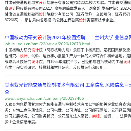
甘肃省交通规划勘察
设计
院股份有限公司招聘2021校园招聘。甘肃省交通
察
设计
院股份有限公司2021年度招聘简章发布人：刘金彪 发布时间：2020-11
甘肃省交通规划勘察
设计
院股份有限公司（证券简称：交设股份，证券代码
872665），是甘肃内省规模 的公路工程勘察
设计
类高新技术企业。
中国核动力研究
设计
院2021年校园招聘——兰州大学 业信息
job.lzu.edu.cn/html/22/article/2020/12673.html
中国核动力研究
设计
院（简称核动力院）隶属于中核集团，是我国集核反应
程研究、
设计
、试验、运行和小批量生产为一体的大型综合性科研基地，是
战略高科技研究
设计
院。自1965年建院至今，已经形成包括核动力工程
设计
应堆工程实验研究、核燃料和材料研究、反应堆运行和应用 。
甘肃紫光智能交通与控制技术有限公司 工商信息 风险信息 – 
查
www.tianyancha.com/company/250297486
天眼查为您提供甘肃紫光智能交通与控制技术有限公司的相关企业信息查询
务：查询工商注册信息，公司电话，公司地址，公司邮箱网址，公司经营风
公司发展状况，公司财务状况，公司股东法人高管、
商标
、融资、 、法律
多个企业信息维度。