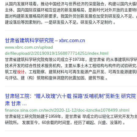
从国内发展环境看，推动中国经济与世界经济的深度融合，构建以国内大循
主体、国内国际双循环相互促进的新发展格局，是新时代对外开放的主要特
面对构建新发展格局的新要求，我国外贸创新发展愈加受到研发投入不足、
建设落后等因素制约。一是研发投入不足。研发投入不足制约 。
甘肃省建筑科学研究院 – xbrc.com.cn
www.xbrc.com.cn/upload
dir/fileupload/2/20190919/1568877714251/index.html
甘肃省建筑科学研究院有限公司成立于1973年，是甘肃省 的从事建筑科学
技术开发的综合性技术服务机构，主要从事土木工程结构与构件的试验研究
筑工程
设计
、工程勘察、建筑材料与可再生能源产品开发、可再生能源建筑
与评估、建（构）筑物和崖体洞窟的抗震加固、建筑节能 。
甘肃轻工院：“赠人玫瑰”六十载 探路“反哺机制”觅新生 研究院
肃 甘肃 …
finance.sina.com.cn/tech/2020-11-12/doc-iiznctke1078499.shtml
甘肃省轻工研究院始建于1959年，是甘肃省 早成立的以轻化工研究开发为
研院所。 发展至今，60余载的时间里，经历了崛起、兴盛、没落的 。