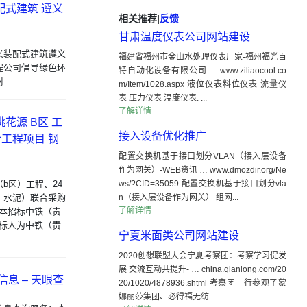
配式建筑 遵义
相关推荐
|
反馈
甘肃温度仪表公司网站建设
义装配式建筑遵义
福建省福州市金山水处理仪表厂家-福州福光百
程公司倡导绿色环
特自动化设备有限公司 … www.ziliaocool.co
 …
m/Item/1028.aspx 液位仪表料位仪表 流量仪
表 压力仪表 温度仪表. ...
了解详情
桃花源 B区 工
接入设备优化推广
工程项目 钢
配置交换机基于接口划分VLAN（接入层设备
作为网关）-WEB资讯 … www.dmozdir.org/Ne
（b区）工程、24
ws/?CID=35059 配置交换机基于接口划分vla
、水泥）联合采购
n（接入层设备作为网关） 组网...
了解详情
1.1本招标中铁（贵
招标人为中铁（贵
宁夏米面类公司网站建设
2020创想联盟大会宁夏考察团：考察学习促发
展 交流互动共提升- … china.qianlong.com/20
息 – 天眼查
20/1020/4878936.shtml 考察团一行参观了蒙
娜丽莎集团、必得福无纺...