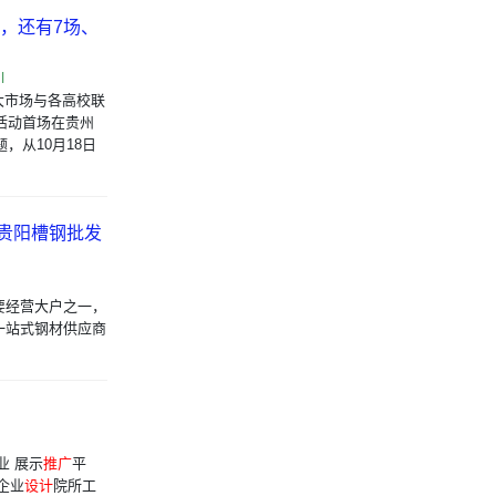
，还有7场、
l
省人才大市场与各高校联
活动首场在贵州
题，从10月18日
 贵阳槽钢批发
要经营大户之一，
一站式钢材供应商
业 展示
推广
平
企业
设计
院所工