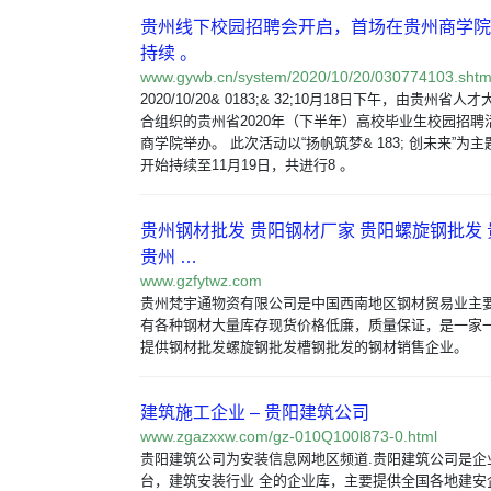
贵州线下校园招聘会开启，首场在贵州商学院
持续 。
www.gywb.cn/system/2020/10/20/030774103.shtm
2020/10/20& 0183;& 32;10月18日下午，由贵州
合组织的贵州省2020年（下半年）高校毕业生校园招聘
商学院举办。 此次活动以“扬帆筑梦& 183; 创未来”为主
开始持续至11月19日，共进行8 。
贵州钢材批发 贵阳钢材厂家 贵阳螺旋钢批发
贵州 …
www.gzfytwz.com
贵州梵宇通物资有限公司是中国西南地区钢材贸易业主
有各种钢材大量库存现货价格低廉，质量保证，是一家
提供钢材批发螺旋钢批发槽钢批发的钢材销售企业。
建筑施工企业 – 贵阳建筑公司
www.zgazxxw.com/gz-010Q100l873-0.html
贵阳建筑公司为安装信息网地区频道.贵阳建筑公司是企
台，建筑安装行业 全的企业库，主要提供全国各地建安