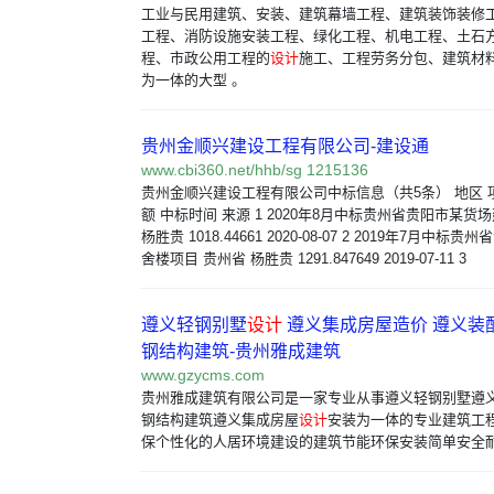
工业与民用建筑、安装、建筑幕墙工程、建筑装饰装修
工程、消防设施安装工程、绿化工程、机电工程、土石
程、市政公用工程的
设计
施工、工程劳务分包、建筑材
为一体的大型 。
贵州金顺兴建设工程有限公司-建设通
www.cbi360.net/hhb/sg 1215136
贵州金顺兴建设工程有限公司中标信息（共5条） 地区 
额 中标时间 来源 1 2020年8月中标贵州省贵阳市某货
杨胜贵 1018.44661 2020-08-07 2 2019年7月中
舍楼项目 贵州省 杨胜贵 1291.847649 2019-07-11 3
遵义轻钢别墅
设计
遵义集成房屋造价 遵义装
钢结构建筑-贵州雅成建筑
www.gzycms.com
贵州雅成建筑有限公司是一家专业从事遵义轻钢别墅遵
钢结构建筑遵义集成房屋
设计
安装为一体的专业建筑工
保个性化的人居环境建设的建筑节能环保安装简单安全耐