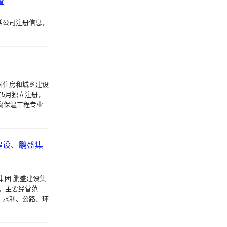
查
括公司注册信息，
国住房和城乡建设
年5月独立注册，
腐保温工程专业
建设、鹏盛集
集团-鹏盛建设集
元。主要经营范
、水利、公路、环