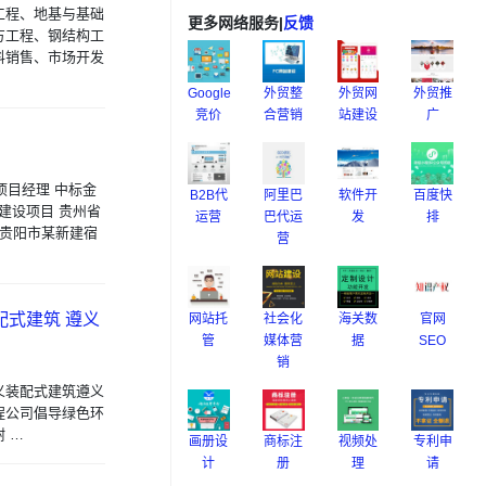
工程、地基与基础
更多网络服务
|
反馈
方工程、钢结构工
料销售、市场开发
Google
外贸整
外贸网
外贸推
竞价
合营销
站建设
广
项目经理 中标金
B2B代
阿里巴
软件开
百度快
场建设项目 贵州省
运营
巴代运
发
排
标贵州省贵阳市某新建宿
营
配式建筑 遵义
网站托
社会化
海关数
官网
管
媒体营
据
SEO
销
义装配式建筑遵义
程公司倡导绿色环
 …
画册设
商标注
视频处
专利申
计
册
理
请