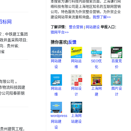
本搜索为谦行科技内部搜索页面，上海谦行网
络科技有限公司是上海地区知名的互联网营销
公司，特色服务为外贸整合营销，为外贸企业
建设网站带来流量和询盘。
我想了解>>
招标网
了解详情：
整合营销
|
网站建设
举报入口：
猎网平台>>
12 ; 中铁建工集团
0年市政井盖采购项目;
猜你喜欢
|
反馈
向.. 贵州省;
州省
网站建
网站运
SEO优
百度竞
设
维
化
价
有限公司 。
掖市物流科技园建
网站运
网站设
上海网
图片设
式建筑分公司阳春新钢
维
计
建
计
wordpress
上海网
网站建
站建设
设
家集贵州建筑工程，