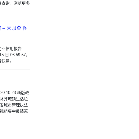
息查询。浏览更多
– 天眼查 图
司 企业信用报告
5 日 06:59:57，
据快照。
10.23 新版政
加快补齐城镇生活垃
部印发城市管理执法
组巡视组集中反馈巡