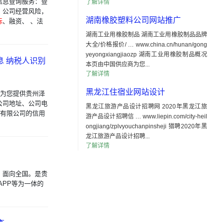
信息查询服务：查
了解详情
，公司经营风险，
湖南橡胶塑料公司网站推广
标
、融资、 、法
湖南工业用橡胶制品 湖南工业用橡胶制品品牌
大全/价格报价/ … www.china.cn/hunan/gong
yeyongxiangjiaozp 湖南工业用橡胶制品概况
息 纳税人识别
本页由中国供应商为您...
了解详情
黑龙江住宿业网站设计
 为您提供贵州泽
公司地址、公司电
黑龙江旅游产品设计招聘网 2020年黑龙江旅
程有限公司的信用
游产品设计招聘信 … www.liepin.com/city-heil
ongjiang/zplvyouchanpinsheji 猎聘2020年黑
龙江旅游产品设计招聘...
了解详情
，面向全国。是贵
APP等为一体的