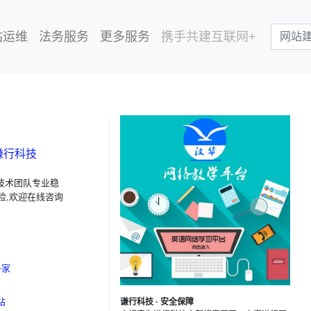
站运维
法务服务
更多服务
携手共建互联网+
谦行科技
技术团队专业稳
险,欢迎在线咨询
多家
站
谦行科技 · 安全保障