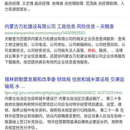
副总经理. 王志强 副总经理. 张晓宙 总经理助理. 范茂森 总经理助理、人
力资源部部长 。
内蒙古万松建设有限公司 工商信息 风险信息 – 天眼查
www.tianyancha.com/company/3430992551
天眼查为您提供内蒙古万松建设有限公司的相关企业信息查询服务：查询
工商注册信息，公司电话，公司地址，公司邮箱网址，公司经营风险，公
司发展状况，公司财务状况，公司股东法人高管、
商标
、融资、 、法律
诉讼等多个企业信息维度。还提供内蒙古万松建设有限公司企业信用报告
下载服务。给您提供真实有效的企业信息查询服务。
锡林郭勒盟发展和改革委 财政局 住房和城乡建设局 交通运
输局 水 …
fgw.xlgl.gov.cn/ywlm/ghfg/tzgg/201608/t20160822 1637103.html
内蒙古自治区住房和城乡建设厅 内蒙古自治区交通运输厅 。 第三十条
政府实施机构和特许经营项目公司应当对特许经营项目建设、运营、维
修、保养过程中有关资料，按照有关规定进行归档保存。 第三十一条 在
特许经营协议有效期内，协议内容确需变更的，协议当事人应当在协商一
致基础上签订补充协议。 特许经营期限届满后确有必要延长的，按照有
关规定经充分评估 。