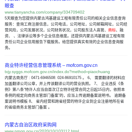
眼查
www.tianyancha.com/company/334709402
5天眼查为您提供内蒙古鸿基建设工程有限责任公司的相关企业信息查询
服务：查询工商注册信息，公司电话，公司地址，公司邮箱网址，公司经
营风险，公司发展状况，公司财务状况，公司股东法人高管、
商标
、融
资、 、法律诉讼等多个企业信息维度。还提供内蒙古鸿基建设工程有限
责任公司企业信用报告下载服务。给您提供真实有效的企业信息查询服
务。
商业特许经营信息管理系统 – mofcom.gov.cn
txjy.syggs.mofcom.gov.cn/index.do?method=piaochuang
内蒙古商务厅 : 0471-6946508: 024-86910175 。 6、 需要翻译的材料应
加盖翻译公司公章，并上传该翻译公司的营业执照。 7、 企业违反《条
例》第八条“特许人应当自首次订立特许经营合同之日起15日内，依照本
条例的规定向商务主管部门备案”的，应当上传逾期备案说明书。 逾期备
案说明书模板 8、 省内经营和跨省经营的特许企业到企业注册地所在省
的省级商务主管部门备案 。
内蒙古自治区政府采购网
www.nmgp.gov.cn/2020/10/103112.html