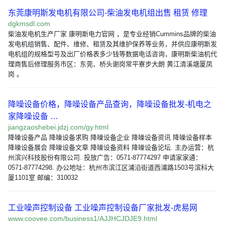
东莞康明斯发电机有限公司-柴油发电机组出售 租赁 修理
dgkmsdl.com
柴油发电机生产厂家 康明斯电力官网 ，是专业经销Cummins品牌的柴油
发电机组销售、配件、维修、租赁及其维护保养等业务，并供应康明斯发
电机组的规格型号及出厂价格表多少钱等数据电话咨询，康明斯柴油机代
理商售后修理服务市区：东莞、桥头谢岗常平寮步大朗 黄江清溪塘厦凤
岗 。
降噪设备价格，降噪设备产品查询，降噪设备批发-机电之
家降噪设备 …
jiangzaoshebei.jdzj.com/gy.html
降噪设备产品 降噪设备求购 降噪设备企业 降噪设备资讯 降噪设备样本
降噪设备展会 降噪设备文章 降噪设备资料 降噪设备论坛. 主办运营：杭
州滨兴科技股份有限公司. 投放广告：0571-87774297 申请家家通：
0571-87774298. 办公地址：杭州市滨江区浦沿街道西浦路1503号滨科大
厦1101室 邮编：310032
工业噪声控制设备 工业噪声控制设备厂家批发-虎易网
www.coovee.com/business1/AJJHCJDJE9.html