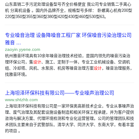
山东直销二手污泥处理设备型号齐全价格便宜 我公司专业销售二手离心
机 分离机设备 。国内外品牌齐全，规格型号多样： 卧螺离心机有200型
220型350型355型360型380型420型430型460型530型63。
专业噪音治理 设备降噪音工程厂家 环保噪音污染治理公司
雅音 …
zaoyin.yyene.com
杭州雅音环境具有10余年噪音治理技术经验，是国内领先的噪音污染治
理环保公司，集
设计
、施工、定制于一体，专业工业机械设备、空调机
组、冷却塔、风机、水泵房、机房等噪音治理方案
设计
，噪音治理服务，
找雅音环境。
上海坦泽环保科技有限公司——专业噪声治理公司
www.shtzhb.com
上海坦泽环保科技有限公司是一家环保类高新技术企业，专业从事噪声治
理、废气治理及其配套设施设备制造和相关环保工程承建，并为客户提供
咨询与解决方案、代理环境检测和专业化运营管理。公司的管理团队和技
术团队主要来自于武警部队、清华大学、同济大学、东南大学，有着丰富
的项目 。