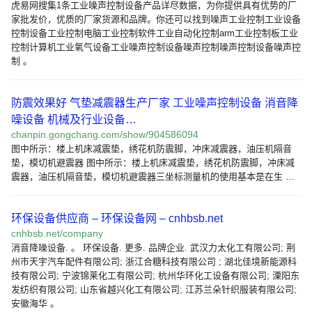
虎易网搜集1条工业噪声控制设备产品详尽数据，为你提供具有优势的厂
家批发价，优质的厂家货源和品牌。你还可以找到噪声工业控制工业设备
控制设备工业控制电脑工业控制软件工业自动化控制arm工业控制板工业
控制计算机工业氧气设备工业噪声控制设备噪声控制噪声控制设备噪声控
制 。
防震效果好 气垫减震器生产厂家 工业噪声控制设备 消音降
噪设备 机械及行业设备…
chanpin.gongchang.com/show/904586094
图中所示：楼上机床减震垫，绣花机防震脚，冲床减震器，油压机隔音
垫，模切机避震器 图中所示：楼上机床减震垫，绣花机防震脚，冲床减
震器，油压机隔音垫，模切机避震器三坐标测量机的使用基本是在生 …
环保设备供应商 – 环保设备网 – cnhbsb.net
cnhbsb.net/company
消音降噪设备. 。 环保设备. 更多. 品牌企业. 武汉力太化工有限公司; 荆
州市天宇汽车配件有限公司; 浙江合糖科技有限公司 ; 湖北佳境新能源科
技有限公司; 宁波锦莱化工有限公司; 杭州华环化工设备有限公司; 溧阳东
发纺织有限公司; 山东省越兴化工有限公司; 江苏兰朵针织服装有限公司;
安徽海华 。