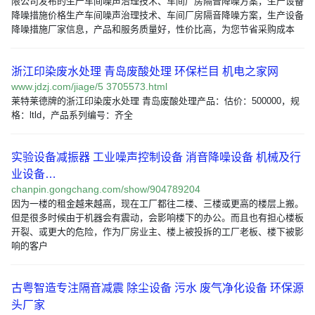
限公司发布的生产车间噪声治理技术、车间厂房隔音降噪方案，生产设备
降噪措施价格生产车间噪声治理技术、车间厂房隔音降噪方案，生产设备
降噪措施厂家信息，产品和服务质量好，性价比高，为您节省采购成本
浙江印染废水处理 青岛废酸处理 环保栏目 机电之家网
www.jdzj.com/jiage/5 3705573.html
莱特莱德牌的浙江印染废水处理 青岛废酸处理产品：估价：500000，规
格：ltld，产品系列编号：齐全
实验设备减振器 工业噪声控制设备 消音降噪设备 机械及行
业设备…
chanpin.gongchang.com/show/904789204
因为一楼的租金越来越高，现在工厂都往二楼、三楼或更高的楼层上搬。
但是很多时候由于机器会有震动，会影响楼下的办公。而且也有担心楼板
开裂、或更大的危险，作为厂房业主、楼上被投拆的工厂老板、楼下被影
响的客户
古粤智造专注隔音减震 除尘设备 污水 废气净化设备 环保源
头厂家