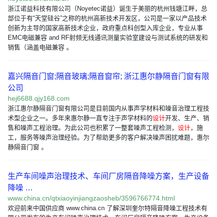
浙江诺益科技有限公司（Noyetec诺益）诞生于美丽的杭州钱塘江畔，总
部位于有“天堂硅谷”之称的杭州高新技术开发区，公司是一家以产品技术
创新为主导的国家高新技术企业，政府重点科创型入库企业，专业从事
EMC电磁兼容 and RF射频无线通讯测量实验室建设与测试系统的研发和
销售（涵盖电磁兼容 。
嘉兴隔音门窗;隔音玻璃;隔音窗帘; 浙江惠尔静隔音门窗有限
公司
hej6688.qjy168.com
浙江惠尔静隔音门窗有限公司是目前国内从事声学材料和噪音治理工程技
术型企业之一。多年来惠尔静一直专注于声学材料的
设计
开发、生产、销
售和噪声工程治理。为此公司也积累了一整套噪声工程检测，
设计
，施
工，服务等噪声治理经验。为了帮助更多的客户解决噪声困扰难题，惠尔
静隔音门窗 。
生产车间噪声治理技术、车间厂房隔音降噪方案，生产设备
降噪 …
www.china.cn/qtxiaoyinjiangzaosheb/3596766774.html
欢迎前来中国供应商 www.china.cn 了解深圳奎尔特隔音降噪工程技术有