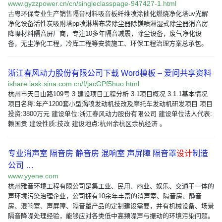
www.gyzzpower.cn/cn/singleclasspage-947427-1.html
古粤环保专业生产销售隔音材料吸音板纤维喷涂催化燃烧净化塔uv光解
净化设备活性炭吸附塔pp喷淋塔布袋除尘器除镁喷淋湿式除尘器消音房
降噪材料隔音屏厂商，专注10多年隔音减震，除尘设备，废气净化设
备，无尘净化工程，冷库工程等安装施工、环保工程治理方案总承包。
浙江春风动力股份有限公司下载 Word模板 – 爱问共享资料
ishare.iask.sina.com.cn/f/jacGPf5huo.html
杭州市天目山路109号 3 建设项目工程分析 3.1项目概况 3.1.1基本情况
项目名称:年产1200套小型涡喷发动机技改及摩托车发动机研发项目 项目
投资:3800万元 建设单位:浙江春风动力股份有限公司 建设单位法人代表:
赖国贵 建设性质:技改 建设地点:杭州余杭区余杭经济 。
专业消声室 隔音房 静音房 混响室 声屏障 隔音罩
设计
制造
公司 …
www.yyene.com
杭州雅音环境工程有限公司是集工业、民用、商业、娱乐、交通于一体的
声环境污染治理企业，公司拥有10余年丰富的消声室、隔音房、静音
房、混响室、声屏障、隔音罩产品的定制建设需要，并有机械设备、场景
隔音降噪处理经验，能够应对各类低中高频噪声与振动的环境污染问题。