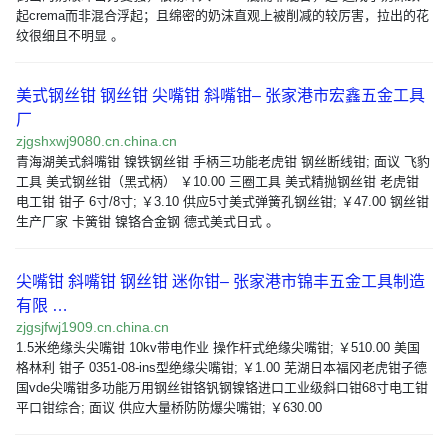
起crema而非混合浮起；且绵密的奶沫直观上被削减的较厉害，拉出的花
纹很细且不明显 。
美式钢丝钳 钢丝钳 尖嘴钳 斜嘴钳– 张家港市宏鑫五金工具
厂
zjgshxwj9080.cn.china.cn
青海湖美式斜嘴钳 镍铁钢丝钳 手柄三功能老虎钳 钢丝断线钳; 面议 飞豹
工具 美式钢丝钳（黑式柄） ￥10.00 三圈工具 美式精抛钢丝钳 老虎钳
电工钳 钳子 6寸/8寸; ￥3.10 供应5寸美式弹簧孔钢丝钳; ￥47.00 钢丝钳
生产厂家 卡簧钳 镍铬合金钢 德式美式日式 。
尖嘴钳 斜嘴钳 钢丝钳 迷你钳– 张家港市锦丰五金工具制造
有限 …
zjgsjfwj1909.cn.china.cn
1.5米绝缘头尖嘴钳 10kv带电作业 操作杆式绝缘尖嘴钳; ￥510.00 美国
格林利 钳子 0351-08-ins型绝缘尖嘴钳; ￥1.00 芜湖日本福冈老虎钳子德
国vde尖嘴钳多功能万用钢丝钳铬钒钢镍铬进口工业级斜口钳68寸电工钳
平口钳综合; 面议 供应大量桥防防爆尖嘴钳; ￥630.00