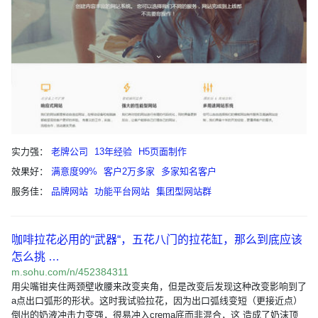
实力强：
老牌公司
13年经验
H5页面制作
效果好：
满意度99%
客户2万多家
多家知名客户
服务佳：
品牌网站
功能平台网站
集团型网站群
咖啡拉花必用的“武器“，五花八门的拉花缸，那么到底应该
怎么挑 …
m.sohu.com/n/452384311
用尖嘴钳夹住两颈壁收腰来改变夹角，但是改变后发现这种改变影响到了
a点出口弧形的形状。这时我试验拉花，因为出口弧线变短（更接近点）
倒出的奶液冲击力变强，很易冲入crema底而非混合，这 造成了奶沫顶