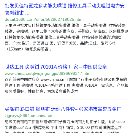
批发贝佳特氟龙多功能尖嘴钳 维修工具手动尖咀钳电力安
装剥线钳 …
detail.1688.com/offer/562862719025.html
阿里巴巴批发贝佳特氟龙多功能尖嘴钳 维修工具手动尖咀钳电力安装剥
线钳，尖嘴钳，这里云集了众多的供应商，采购商，制造商。这是批发贝
佳特氟龙多功能尖嘴钳 维修工具手动尖咀钳电力安装剥线钳的详细页
面。产地:临沂，是否进口:否，订货号:038，品牌:贝佳，型号:6寸
（150mm）特氟龙尖嘴钳 。
世达工具 尖嘴钳 70101A 价格 厂家 – 中国供应商
www.china.cn/qtwujingongju/3896698347.html
欢迎前来中国供应商 www.china.cn 了解加全行电子商务有限公司发布的
世达工具 尖嘴钳 70101A价格世达工具 尖嘴钳 70101A厂家信息，产品和
服务质量好，性价比高，为您节省采购成本
尖嘴钳 斜口钳 钢丝钳 迷你八件套– 张家港市鑫誉五金厂
zjgsxywj8664.cn.china.cn
绝缘尖嘴钳电工钳钢丝钳修口钳子省力压线钳万用钳子汇能; 面议 esco
尖嘴钳ea642za-7防爆绝缘 平山商社销售; ￥10.00 供应瀚洋防爆克丝