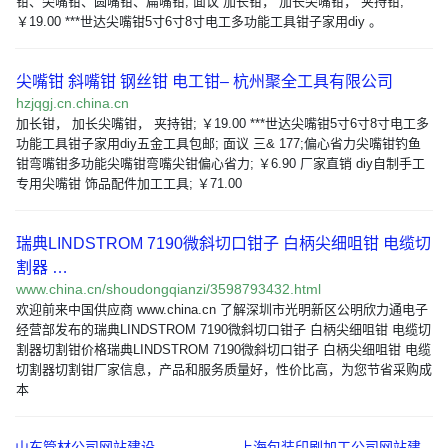
钳、尖嘴钳、圆嘴钳、扁嘴钳; 面议 加长钳， 加长尖嘴钳， 夹持钳;
￥19.00 ***世达尖嘴钳5寸6寸8寸电工多功能工具钳子家用diy 。
尖嘴钳 斜嘴钳 钢丝钳 电工钳– 杭州聚全工具有限公司
hzjqgj.cn.china.cn
加长钳， 加长尖嘴钳， 夹持钳; ￥19.00 ***世达尖嘴钳5寸6寸8寸电工多
功能工具钳子家用diy五金工具包邮; 面议 三& 177;偏心省力尖嘴钳钓鱼
钳弯嘴钳多功能尖嘴钳弯嘴尖钳偏心省力; ￥6.90 厂家直销 diy自制手工
专用尖嘴钳 饰品配件加工工具; ￥71.00
瑞典LINDSTROM 7190微斜切口钳子 白柄尖细咀钳 电缆切
割器 …
www.china.cn/shoudongqianzi/3598793432.html
欢迎前来中国供应商 www.china.cn 了解深圳市光明新区公明欣力通电子
经营部发布的瑞典LINDSTROM 7190微斜切口钳子 白柄尖细咀钳 电缆切
割器切割钳价格瑞典LINDSTROM 7190微斜切口钳子 白柄尖细咀钳 电缆
切割器切割钳厂家信息，产品和服务质量好，性价比高，为您节省采购成
本
山东管材公司网站建设
上海包装印刷加工公司网站建