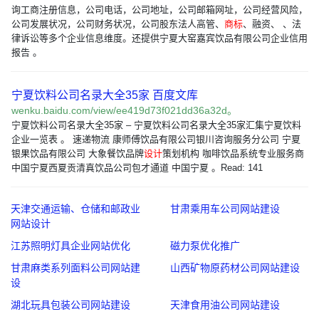
询工商注册信息，公司电话，公司地址，公司邮箱网址，公司经营风险，
公司发展状况，公司财务状况，公司股东法人高管、
商标
、融资、 、法
律诉讼等多个企业信息维度。还提供宁夏大窑嘉宾饮品有限公司企业信用
报告 。
宁夏饮料公司名录大全35家 百度文库
wenku.baidu.com/view/ee419d73f021dd36a32d。
宁夏饮料公司名录大全35家 – 宁夏饮料公司名录大全35家汇集宁夏饮料
企业一览表 。 速递物流 康师傅饮品有限公司银川咨询服务分公司 宁夏
银果饮品有限公司 大象餐饮品牌
设计
策划机构 咖啡饮品系统专业服务商
中国宁夏西夏贡清真饮品公司包才通道 中国宁夏 。Read: 141
天津交通运输、仓储和邮政业
甘肃乘用车公司网站建设
网站设计
江苏照明灯具企业网站优化
磁力泵优化推广
甘肃麻类系列面料公司网站建
山西矿物原药材公司网站建设
设
湖北玩具包装公司网站建设
天津食用油公司网站建设