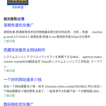
专利申请
相关推荐
|
反馈
液相色谱优化推广
液相色谱-质谱联用技术在药物微量杂质分析中的应用 – 分析 – 色谱 … muchon
g.com/t-12731924-1 液相色谱-质谱 lc-ms 联用技术是以hplc为分离手...
了解详情
西藏其他服务业网站制作
システムエンジニア クリエイティビティを発揮できるWeb 。 agent.to-mates.
com/zh-cn/job/6038翻译此页 Tokyo的システムエンジニア工作机会- マークア
ッ...
了解详情
一个好的网站值多少钱
优化一个网站需要多少钱 – 知乎 zhuanlan.zhihu.com/p/35839822 所以优化一
个网站需要多少钱的费用 出来了，一般竞争不大的偏下站一个月费用是1800...
了解详情
数码相机优化推广