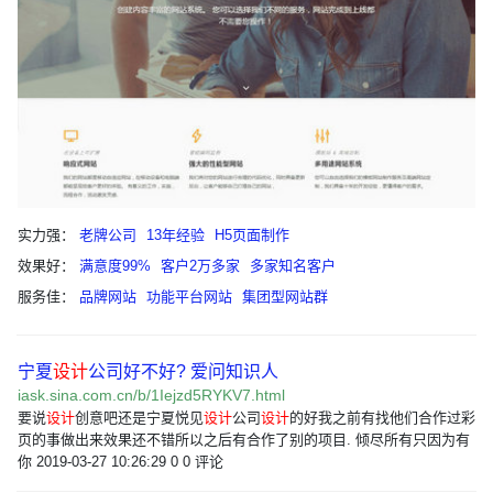
实力强：
老牌公司
13年经验
H5页面制作
效果好：
满意度99%
客户2万多家
多家知名客户
服务佳：
品牌网站
功能平台网站
集团型网站群
宁夏
设计
公司好不好? 爱问知识人
iask.sina.com.cn/b/1Iejzd5RYKV7.html
要说
设计
创意吧还是宁夏悦见
设计
公司
设计
的好我之前有找他们合作过彩
页的事做出来效果还不错所以之后有合作了别的项目. 倾尽所有只因为有
你 2019-03-27 10:26:29 0 0 评论