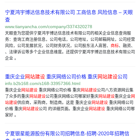
宁夏鸿宇博达信息技术有限公司 工商信息 风险信息 – 天眼
查
www.tianyancha.com/company/3374320278
天眼查为您提供宁夏鸿宇博达信息技术有限公司的相关企业信息查询服
务：查询工商注册信息，公司电话，公司地址，公司邮箱网址，公司经营
风险，公司发展状况，公司财务状况，公司股东法人高管、
商标
、融资、
、法律诉讼等多个企业信息维度。还提供宁夏鸿宇博达信息技术有限公司
企业 。
重庆企业
网站建设
重庆网络公司价格 重庆
网站建设
公司
info.b2b168.com/s168-33957366.html
重庆企业
网站建设
重庆网络公司价格 重庆
网站建设
公司八方资源网云集
了众多的重庆
网站建设
公司重庆网络公司哪家好重庆
网站建设
重庆企业
网
站建设
供应商，采购商，制造商。这是 重庆企业
网站建设
重庆网络公司
价格 重庆
网站建设
公司 的详细页面。重庆企业
网站建设
重庆网络公司哪
家好 。
宁夏银星能源股份有限公司招聘信息-招聘-2020年招聘信