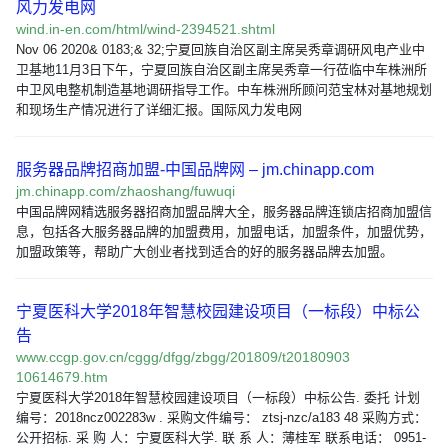
风力发电网
wind.in-en.com/html/wind-2394521.shtml
Nov 06 2020& 0183;& 32;宁夏回族自治区副主席吴秀章调研风电产业中
卫基地11月3日下午，宁夏回族自治区副主席吴秀章一行莅临中车株洲所
中卫风电整机制造基地调研指导工作。中车株洲所顾问范宝林对基地规划
和现场生产情况进行了详细汇报。国际风力发电网
服务器品牌招商加盟-中国品牌网 – jm.chinapp.com
jm.chinapp.com/zhaoshang/fuwuqi
中国品牌网精选服务器招商加盟品牌大全，服务器品牌连锁店招商加盟信
息，包括各大服务器品牌的加盟费用，加盟电话，加盟条件，加盟优势，
加盟政策等，帮助广大创业者找到适合的好的服务器品牌去加盟。
宁夏医科大学2018年智慧校园建设项目（一标段）中标公
告
www.ccgp.gov.cn/cggg/dfgg/zbgg/201809/t20180903
10614679.htm
宁夏医科大学2018年智慧校园建设项目（一标段）中标公告. 委托 计划
编号：2018ncz002283w . 采购文件编号： ztsj-nzc/a183 48 采购方式：
公开招标. 采 购 人：宁夏医科大学. 联 系 人：薄桂军 联系电话： 0951-