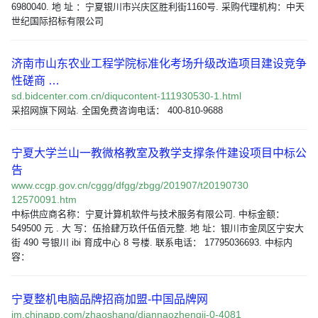
6980040. 地 址 ：宁夏银川市兴庆区胜利街1160号. 采购代理机构：中天
世纪国际招标有限公司
济南市山东农业工程学院标准化考场升级改造项目建设竞争
性磋商 …
sd.bidcenter.com.cn/diqucontent-111930530-1.html
采招网旗下网站. 全国免费咨询电话： 400-810-9688
宁夏大学兰山一教微格教室及教学支撑条件建设项目中标公
告
www.ccgp.gov.cn/cggg/dfgg/zbgg/201907/t20190730
12570091.htm
中标供应商名称：宁夏计算机软件与技术服务有限公司. 中标金额：
549500 元 . 大 写：伍拾肆万玖仟伍佰元整. 地 址：银川市金凤区宁安大
街 490 号银川 ibi 育成中心 8 号楼. 联系电话： 17795036693. 中标内
容：
宁夏整机电脑品牌招商加盟-中国品牌网
jm.chinapp.com/zhaoshang/diannaozhengji-0-4081