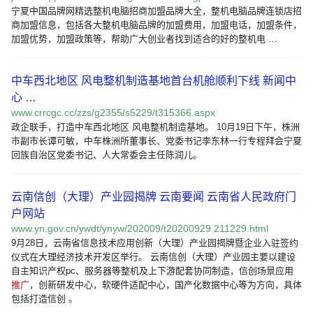
宁夏中国品牌网精选整机电脑招商加盟品牌大全，整机电脑品牌连锁店招
商加盟信息，包括各大整机电脑品牌的加盟费用，加盟电话，加盟条件，
加盟优势，加盟政策等，帮助广大创业者找到适合的好的整机电 …
中车西北地区 风电整机制造基地首台机舱顺利下线 新闻中
心 …
www.crrcgc.cc/zzs/g2355/s5229/t315366.aspx
政企联手，打造中车西北地区 风电整机制造基地。 10月19日下午，株洲
市副市长谭可敏，中车株洲所董事长、党委书记李东林一行专程拜会宁夏
回族自治区党委书记、人大常委会主任陈润儿。
云南信创（大理）产业园揭牌 云南要闻 云南省人民政府门
户网站
www.yn.gov.cn/ywdt/ynyw/202009/t20200929 211229.html
9月28日，云南省信息技术应用创新（大理）产业园揭牌暨企业入驻签约
仪式在大理经济技术开发区举行。 云南信创（大理）产业园主要以建设
自主知识产权pc、服务器等整机及上下游配套协同制造，信创场景应用
推广
，创新研发中心，软硬件适配中心，国产化数据中心等为方向，具体
包括打造信创 。