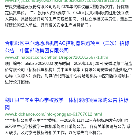
www.nxjtjs.com/a/yewuxinxi/zhaobiaoxinxi/20200615/1155.html
宁夏交通建设股份有限公司现对2020年试验仪器采购招标文件，择优确
定供货单位。 二、投标人资格要求 1、中华人民共和国境内注册独立法
人实体，具备经营许可的生产商或经销商、能独立承担民事责任，熟悉工
程建设的法人单位，具有相关安全生产监督部门 。
合肥邮区中心两场地机房AC控制器采购项目（二次）招标
公告 – 中国邮政集团有限公司
www.chinapost.com.cn/html1/report/20101/567-1.htm
项目编号：ahrbzb-2020330 发布时间：2020年10月20日 安徽瑞邦工程造
价有限公司（招标代理机构）受中国邮政集团有限公司安徽省合肥邮区中
心局（采购人）委托，对其“合肥邮区中心两场地机房ac控制器采购项目”
进行公开招标。
剑川县羊岑乡中心学校教学一体机采购项目采购公告 招标
网
www.bidchance.com/info-gonggao-61767012.html
*****招标公司受业主*****委托，于2020年11月12日在招标网发布剑川县
羊岑乡中心学校教学一体机采购项目采购公告。 各有关单位请与公告 系
人联系，及时参与投标等相关工作，以免错失商业机会。