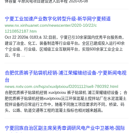
体容量 平原风电项目建设进入后半程 2020-05-08
宁夏工业加速产业数字化转型升级-新华网宁夏频道
www.nx.xinhuanet.com/newscenter/2020-10/22/c
1210852187.htm
Oct 22 2020& 0183;& 32;目前，宁夏已引10余家国内优秀平台服务商，
建设了冶金、化工、装备制造等行业级平台。全区已建成投入运行40余
个企业级、行业级、区域级工业互联网平台，实现600余家工业企业上
云、千台 …
合肥优质裤子贴袋机经销-浦江荣耀缝纫设备-宁夏新闻电视
台
news.nxtv.com.cn/hqzx/xuxlptxiou/D201112/sell-780392.html
合肥优质裤子贴袋机经销 xuxlptxiou 裤子贴袋机 浦江荣耀缝纫设备 ；合
肥优质裤子贴袋机经销xuxlptxiou沅江环保混凝土搅拌站厂在水泥混凝土
搅拌设备的日常运行工作中，随着不同施工项目要求的不同，桥梁、码
头、公路、轨道交通等工程的混凝土指标也相对越来越高。
宁夏回族自治区副主席吴秀章调研风电产业中卫基地-国际