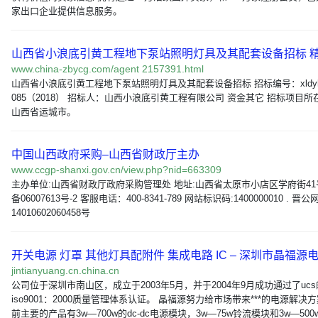
家出口企业提供信息服务。
山西省小浪底引黄工程地下泵站照明灯具及其配套设备招标 精
www.china-zbycg.com/agent 2157391.html
山西省小浪底引黄工程地下泵站照明灯具及其配套设备招标 招标编号：xldyh-jd
085（2018） 招标人：山西小浪底引黄工程有限公司 资金其它 招标项目所
山西省运城市。
中国山西政府采购–山西省财政厅主办
www.ccgp-shanxi.gov.cn/view.php?nid=663309
主办单位:山西省财政厅政府采购管理处 地址:山西省太原市小店区学府街41号 
备06007613号-2 客服电话：400-8341-789 网站标识码:1400000010 . 晋
14010602060458号
开关电源 灯罩 其他灯具配附件 集成电路 IC – 深圳市晶福源电
jintianyuang.cn.china.cn
公司位于深圳市南山区，成立于2003年5月，并于2004年9月成功通过了ucs
iso9001：2000质量管理体系认证。 晶福源努力给市场带来***的电源解决
前主要的产品有3w—700w的dc-dc电源模块，3w—75w铃流模块和3w—500w