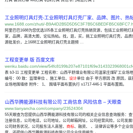
工业照明灯具灯壳-工业照明灯具灯壳厂家、品牌、图片、热帖
www.1688.com/zhuti/-B9A4D2B5D5D5C3F7B5C6BEDFB5C6BFC7.h
阿里巴巴1688为您优选105条工业照明灯具灯壳热销货源，包括工业照明灯
家，品牌，高清大图，论坛热帖。找，逛，买，挑工业照明灯具灯壳，品质
源批发价，上1688工业照明灯具灯壳主题频 …
工程变更单 版 百度文库
wenku.baidu.com/view/54fc8199b207e87101f69e3143323968001c
表 b3-11 工程变更单 工程名称：山西平舒煤业有限公司温家庄煤矿工业场地
编号：00 致：监理单位 、施工单位、
设计
单位 由于 甲方原因 改 原因，
业场地围墙修 附件： 1、 围墙平面布置执行 s1717-446-1 平面布置图。
山西华腾能源科技有限公司 工商信息 风险信息 – 天眼查
www.tianyancha.com/company/23524304
55天眼查为您提供山西华腾能源科技有限公司的相关企业信息查询服务：查
注册信息，公司电话，公司地址，公司邮箱网址，公司经营风险，公司发展
公司财务状况，公司股东法人高管、
商标
、融资、 、法律诉讼等多个企业
度。还提供山西华腾能源科技有限公司企业信用报告 。