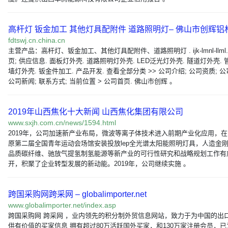
高杆灯 钣金加工 其他灯具配附件 道路照明灯– 佛山市创辉铝
fdtswj.cn.china.cn
主营产品：高杆灯、钣金加工、其他灯具配附件、道路照明灯 . ijk-lmnl-llml
页; 供应信息. 面板灯外壳. 道路照明灯外壳. LED泛光灯外壳. 隧道灯外壳. 管
墙灯外壳. 钣金件加工. 产品开发. 查看全部分类 >> 公司介绍; 公司资质; 公
公司新闻; 联系方式; 当前位置 > 公司首页. 佛山市创辉 。
2019年山西焦化十大新闻 山西焦化集团有限公司
www.sxjh.com.cn/news/1594.html
2019年，公司加速新产业布局，微波等离子体技术进入前期产业化应用，
原第二届全国青年运动会场馆安装投放lep全光谱太阳能照明灯具，人造金
品质碳纤维、驰放气提氢制氢能源等新产业的可行性研究和战略规划工作有
开，积聚了企业转型发展的新动能。2019年，公司继续实施 。
跨国采购网跨采网 – globalimporter.net
www.globalimporter.net/index.asp
跨国采购网 跨采网 ，业内领先的积分制外贸信息网站，致力于为中国的出
供有价值的买家信息 拥有超过80万活跃国外买家，和130万家注册会员，已