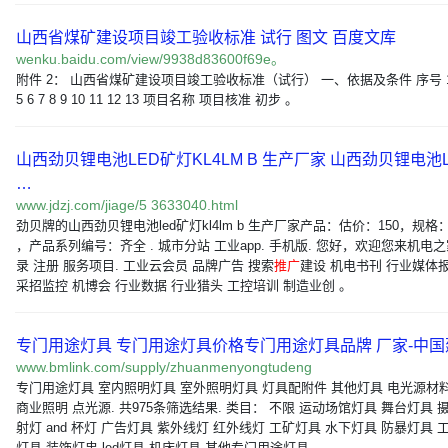
山西省煤矿建设项目竣工验收标准 试行 图文 百度文库
wenku.baidu.com/view/9938d83600f69e。
附件 2： 山西省煤矿建设项目竣工验收标准（试行） 一、依据及条件 序号 1 2
5 6 7 8 9 10 11 12 13 项目名称 项目核准 初步 。
山西劲贝锂电池LED矿灯KL4LM B 生产厂家 山西劲贝锂电池
…
www.jdzj.com/jiage/5 3633040.html
劲贝牌的山西劲贝锂电池led矿灯kl4lm b 生产厂家产品：估价：150，规格：kl
，产品系列编号：齐全 . 城市分站 工业app. 手机版. 您好，欢迎您来机电之
录 注册 服务项目. 工业云会员 品牌广告 搜索
推广
建设 机电书刊 行业媒体
采招监控 机博会 行业数据 行业猎头 工控培训 制造业创 。
专门用途灯具 专门用途灯具价格专门用途灯具品牌 厂家-中
www.bmlink.com/supply/zhuanmenyongtudeng
专门用途灯具 室内照明灯具 室外照明灯具 灯具配附件 其他灯具 电光源材料
商业照明 点光源. 共975条筛选结果. 类目： 不限 运动场馆灯具 舞台灯具 
射灯 and 杯灯 广告灯具 紫外线灯 红外线灯 工矿灯具 水下灯具 防暴灯具 
灯具 装饰灯串 led灯具 机床灯具 其他专门用途灯具 。