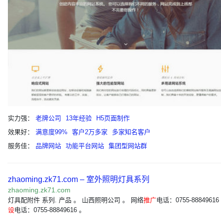
实力强：
老牌公司
13年经验
H5页面制作
效果好：
满意度99%
客户2万多家
多家知名客户
服务佳：
品牌网站
功能平台网站
集团型网站群
zhaoming.zk71.com – 室外照明灯具系列
zhaoming.zk71.com
灯具配附件 系列. 产品 。 山西照明公司 。 网络
推广
电话：0755-88849616
设
电话：0755-88849616 。