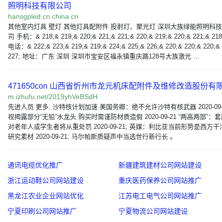
照明科技有限公司
hansgpled.cn.china.cn
其他室内灯具 壁灯 其他灯具配附件 投射灯、聚光灯 深圳大族绿能照明科
司 手机：& 218;& 219;& 220;& 221;& 221;& 220;& 219;& 220;& 221;& 218
电话：& 222;& 223;& 219;& 219;& 224;& 225;& 226;& 220;& 220;& 220;&
227; 地址：广东 深圳 深圳市宝安区福永镇重庆路128号大族激光 …
471650con 山西省忻州市龙元机床配附件及维修改造股份有
m.izhufu.net/2019yhVeBSdH
先进人员 更多. 沙特核计划加速 美国务卿：绝不允许沙特有核武器 2020-09-2
视揭露部分“无铅”水龙头 购买时需谨防材质造假 2020-09-21 “两高两部”：
对老年人或学生者将从重处罚 2020-09-21; 英媒：利比亚当前形势是西方
研究素材 2020-09-21; 马尔帕斯质疑声中当选世行新行长 。
通讯电缆优化推广
新疆建筑建材公司网站建设
浙江运动鞋公司网站建设
重庆医药保养公司网站推广
黑龙江农业企业网站优化
江苏电工电气公司网站推广
宁夏印刷公司网站推广
宁夏物流公司网站建设