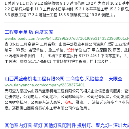
1 总则 9 1.1 目的 9 1.2 编制依据 9 1.3 适用范围 10 2 行为准则 10 2.1 基
2.2 质量行为要求 11 3 工程实体质量控制 15 3.1 地基基础工程 15 3.2 钢筋
3.3 模板工程 17 3.4 混凝土工程 18 3.5 钢结构工程 19 3.6 装配式 。
工程变更单 版 百度文库
wenku.baidu.com/view/54fc8199b207e87101f69e3143323968001c
表 B3-11 工程变更单 工程名称：山西平舒煤业有限公司温家庄煤矿工业场地
编号：00 致：监理单位 、施工单位、
设计
单位 由于 甲方原因 改 原因，
业场地围墙修 附件： 1、 围墙平面布置执行 S1717-446-1 平面布置图。 2
工方法：参照 S1717-459-01 工业场地挡护工程图，挡土墙及栏 。
山西禹盛泰机电工程有限公司 工商信息 风险信息 – 天眼查
www.tianyancha.com/company/2358375401
天眼查为您提供山西禹盛泰机电工程有限公司的相关企业信息查询服务：查
注册信息，公司电话，公司地址，公司邮箱网址，公司经营风险，公司发展
公司财务状况，公司股东法人高管、
商标
、融资、 、法律诉讼等多个企业
度。还提供山西禹盛泰机电工程有限公司企业信用 。
其他室内灯具 壁灯 其他灯具配附件 投射灯、聚光灯– 深圳大