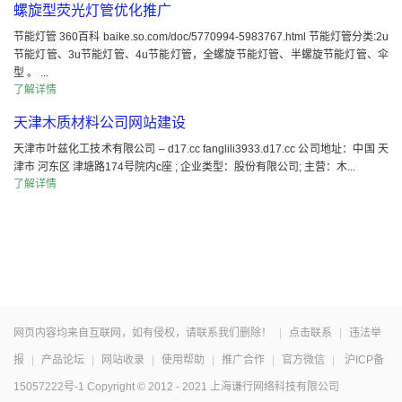
螺旋型荧光灯管优化推广
节能灯管 360百科 baike.so.com/doc/5770994-5983767.html 节能灯管分类:2u
节能灯管、3u节能灯管、4u节能灯管，全螺旋节能灯管、半螺旋节能灯管、伞
型 。 ...
了解详情
天津木质材料公司网站建设
天津市叶兹化工技术有限公司 – d17.cc fanglili3933.d17.cc 公司地址：中国 天
津市 河东区 津塘路174号院内c座 ; 企业类型：股份有限公司; 主营：木...
了解详情
网页内容均来自互联网，如有侵权，请联系我们删除！
|
点击联系
|
违法举
报
|
产品论坛
|
网站收录
|
使用帮助
|
推广合作
|
官方微信
|
沪ICP备
15057222号-1
Copyright © 2012 - 2021 上海谦行网络科技有限公司