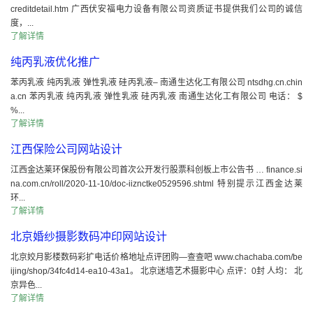
creditdetail.htm 广西伏安福电力设备有限公司资质证书提供我们公司的诚信
度，...
了解详情
纯丙乳液优化推广
苯丙乳液 纯丙乳液 弹性乳液 硅丙乳液– 南通生达化工有限公司 ntsdhg.cn.chin
a.cn 苯丙乳液 纯丙乳液 弹性乳液 硅丙乳液 南通生达化工有限公司 电话： $
%...
了解详情
江西保险公司网站设计
江西金达莱环保股份有限公司首次公开发行股票科创板上市公告书 … finance.si
na.com.cn/roll/2020-11-10/doc-iiznctke0529596.shtml 特别提示江西金达莱
环...
了解详情
北京婚纱摄影数码冲印网站设计
北京姣月影楼数码彩扩电话价格地址点评团购—查查吧 www.chachaba.com/be
ijing/shop/34fc4d14-ea10-43a1。 北京迷墙艺术摄影中心 点评：0封 人均： 北
京异色...
了解详情