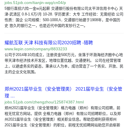
jobs.51job.com/tianjin-wqq/cn04/p
5银行直招六险一金w元起薪 交通银行股份有限公司太平洋信用卡中心 天
津-武清区 0.8-1.6万/月 10-28. 学历要求：大专 工作经验：无需经验 公司
性质：国企 公司规模：500-1000人. 交通银行始建于1908年，是中国历
史 悠久的银行之一，也是近代中国的发钞行之一。
耀航互联 天津 科技有限公司2020招聘 -猎聘
www.liepin.com/company/8833233
公司于2014年10月成立，注册资金500万元，坐落于环渤海经济圈中心地
带天津市经济技术开发区，地理位置优越、交通便利。 公司在经营管理
上，以避虚务实的姿态，秉承以人为本，成功营造了一个务实、开放、民
主的企业文化氛围。
郑州2021届毕业生（安全管理类） 2021届毕业生（安全管
理 …
jobs.51job.com/zhengzhou/125874387.html
郑州2021届毕业生（安全管理类）格力电器（郑州）有限公司招聘，前
程无忧官方网站，提供 全格力电器（郑州）有限公司招聘职位，以及郑
州2021届毕业生（安全管理类）相关职业信息。帮助您顺利获得郑州
2021届毕业生（安全管理类）的职位，前程无忧招聘网站助您开启崭新