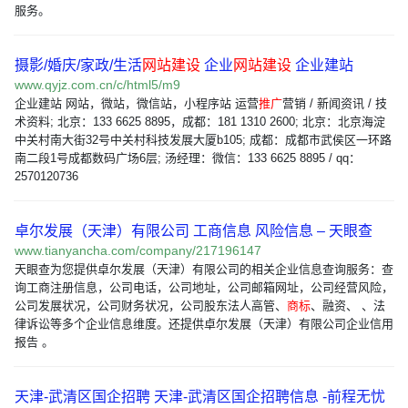
服务。
摄影/婚庆/家政/生活
网站建设
企业
网站建设
企业建站
www.qyjz.com.cn/c/html5/m9
企业建站 网站，微站，微信站，小程序站 运营
推广
营销 / 新闻资讯 / 技
术资料; 北京：133 6625 8895，成都：181 1310 2600; 北京：北京海淀
中关村南大街32号中关村科技发展大厦b105; 成都：成都市武侯区一环路
南二段1号成都数码广场6层; 汤经理：微信：133 6625 8895 / qq：
2570120736
卓尔发展（天津）有限公司 工商信息 风险信息 – 天眼查
www.tianyancha.com/company/217196147
天眼查为您提供卓尔发展（天津）有限公司的相关企业信息查询服务：查
询工商注册信息，公司电话，公司地址，公司邮箱网址，公司经营风险，
公司发展状况，公司财务状况，公司股东法人高管、
商标
、融资、 、法
律诉讼等多个企业信息维度。还提供卓尔发展（天津）有限公司企业信用
报告 。
天津-武清区国企招聘 天津-武清区国企招聘信息 -前程无忧